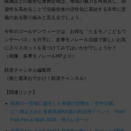
線施設との緊密な連携企画は、地域の魅力を再発見し、回
遊性を高めることで沿線全体の活性化に直結する非常に意
義のある取り組みと言えるでしょう。
今年のゴールデンウィークは、お得な「たまモノこどもワ
ンデーパス」を片手に、多摩モノレール沿線で新しいお気
に入りスポットを見つけてみてはいかがでしょうか？
（画像：多摩モノレールHPより）
鉄道チャンネル編集部
（旅と週末おでかけ！鉄道チャンネル）
【関連リンク】
銀座の一等地に誕生した奇跡の空間を「空中公園」
に！廃止された首都高速KK線の利活用イベント「Roof
Park Fes & Walk 2026」潜入レポート
浅草花やしきがCANDY TUNE一色に！ デビュー3周年