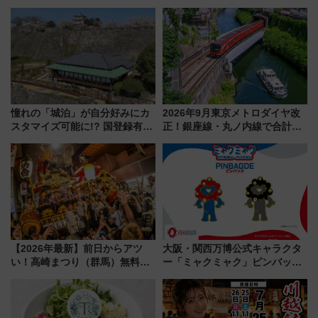
立・小樽・日光東照宮など全国
ライベート感備えた上質な空間
の絶景＆限定グルメを網羅！煩
雑な手続きも不要でお手軽に楽
しめるプランが登場
憧れの「城泊」が自分好みにカ
2026年9月東京メトロダイヤ改
スタマイズ可能に!? 国登録有形
正！銀座線・丸ノ内線で合計
文化財・丸亀城「延寿閣別館」
212本の大増発、混雑緩和に期
にオーダーメイド型の宿泊プラ
待
ンが誕生！
【2026年最新】前日からアツ
大阪・関西万博公式キャラクタ
い！高崎まつり（群馬）無料観
ー「ミャクミャク」ピンバッジ
覧エリアから初開催100人みこ
新登場！関西の駅構内などで7月
しまで
中旬発売