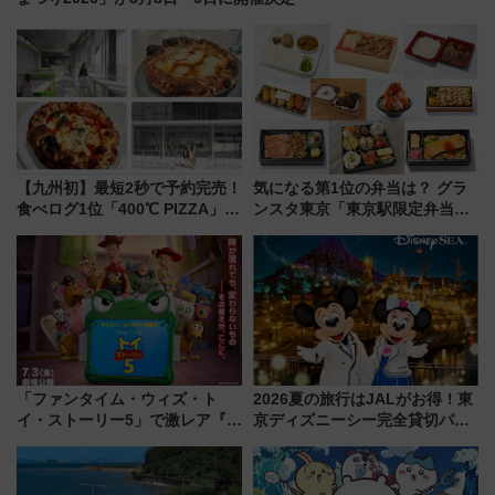
【九州初】最短2秒で予約完売！
気になる第1位の弁当は？ グラ
食べログ1位「400℃ PIZZA」が
ンスタ東京「東京駅限定弁当
博多駅すぐの明治公園に8/7オー
2026 売上ランキング」
プン。もつ鍋風など限定メニュ
ーも
「ファンタイム・ウィズ・ト
2026夏の旅行はJALがお得！東
イ・ストーリー5」で激レア『ロ
京ディズニーシー完全貸切パー
ルカナ』カードをゲット！最新
ティー招待券が当たるキャンペ
デコレーションも徹底解説
ーン始まる 条件は「夏の国内
線に2回搭乗」