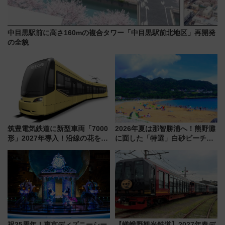
中目黒駅前に高さ160mの複合タワー「中目黒駅前北地区」再開発
の全貌
筑豊電気鉄道に新型車両「7000
2026年夏は那智勝浦へ！熊野灘
形」2027年導入！沿線の花をイ
に面した「特選」白砂ビーチは
メージしたイエローを採用 車
必見 「第17回那智勝浦町花火大
内は落ち着いたゆとりある空間
会」は8月11日開催！
に
祝25周年！東京ディズニーシー
【嵯峨野観光鉄道】2027年春デ