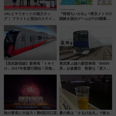
JALとマリオットの強力タッ
『映画ちいかわ』×東京メトロの
グ！ フライトと宿泊のステイタ
謎解き脱出ゲームが7/24開幕！
スマッチでFLY ON ポイントや
オリジナル24時間券の買い方と
上級会員資格を効率よく獲得す
遊び方を解説！（7/10発売開
る方法を解説
始）
【西武新宿線】新車両「トキイ
東武東上線の新型車両「90000
ロ」2027年春運行開始！田無・
系」お披露目 斬新な「逆スラ
新所沢にも停車 2028年春には
ント式」の先頭形状と明るく開
「第2弾」も
放的な車内空間に注目、デビュ
ーは9月
秋の夜長に大迫力！第6回川口花
夏の夜は「さるびあ丸」で飲も