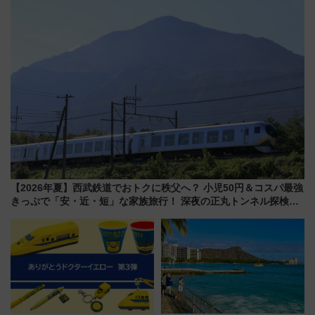
沢へ遊びに行こう
【2026年夏】西武鉄道でおトクに秩父へ？ 小児50円＆コスパ最強
きっぷで「安・近・短」な家族旅行！ 深夜の正丸トンネル探検や
特急ラビューも