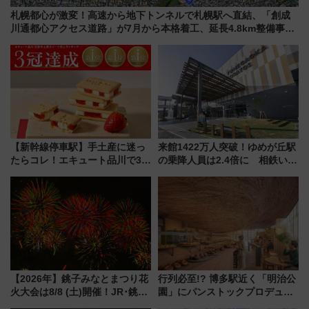
札幌都心が激変！高速から地下トンネルで札幌駅へ直結、「創成
川通都心アクセス道路」が7月から本格着工、延長4.8km整備事業
の全貌
【新幹線停車駅】手土産に迷っ
来館1422万人突破！ゆめが丘駅
たらコレ！エキュート品川で3年
の乗降人員は2.4倍に 相鉄いず
連続売上1位を獲得した定番手土
み野線「ゆめが丘ソラトス」2周
産スイーツとは？
年祭にそうにゃん＆DB.スター
マンが登場
【2026年】銚子みなとまつり花
行列必至!? 博多駅近く「明治公
火大会は8/8 (土)開催！JR･銚子
園」にパンストックプロデュー
電鉄の臨時列車やアクセス情
スの新業態『Land Bageri』8/7