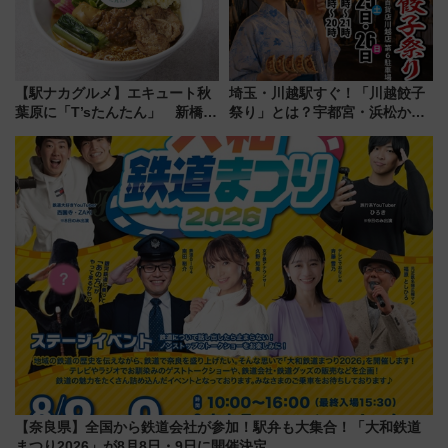
【駅ナカグルメ】エキュート秋
埼玉・川越駅すぐ！「川越餃子
葉原に「T’sたんたん」 新橋に
祭り」とは？宇都宮・浜松から
551蓬莱のDNAを継ぐ「東京豚
ご当地和牛まで全国の人気餃子
饅」、オムライス専門店「肉と
を食べ比べ【7月25日・26日開
たまご」新グルメ続々登場！
催】
【2026年8月】
【奈良県】全国から鉄道会社が参加！駅弁も大集合！「大和鉄道
まつり2026」が8月8日・9日に開催決定