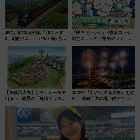
JR九州の観光列車「36ぷらす
『映画ちいかわ』×横浜コラボ！
3」劇的リニューアル！新6号車
限定ステッカー集めやフォトス
“1〜2名用グリーン個室”と曜日
ポット、特別花火でみなとみら
別 “プレミアムランチ”導入･ル
いを満喫しよう（花火鑑賞会応
ートや価格など解説
募は7/12まで！）
【気仙沼大島】新モノレールで
2026年「仙台七夕花火祭」を攻
山頂へ！絶景の「亀山テラス
略！ 混雑回避の地下鉄アクセス
360°」が7月19日オープン、休
からまだ買える有料席情報、花
暇村のお得な日帰りプランも登
火前に楽しむ仙台観光ルートま
場
で解説！