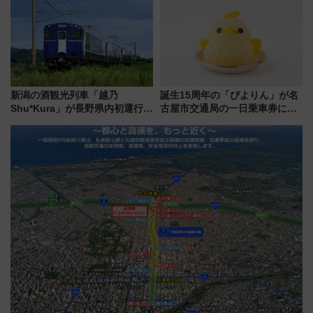
見どころ、限定イベントを徹底
解説！
新潟の酒観光列車「越乃
誕生15周年の「ぴよりん」が名
Shu*Kura」が長野県内初運行！
古屋市交通局の一日乗車券に！
地酒と食を味わう信州プレDC特
東山線では貸切電車も登場【限
別企画
定1万5000枚】