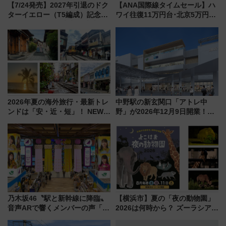
【7/24発売】2027年引退のドク
【ANA国際線タイムセール】ハ
ターイエロー（T5編成）記念グ
ワイ往復11万円台･北京5万円台
ッズ7種が登場！ 新幹線車内放
～、憧れのビジネスクラスも！
送の目覚まし時計など通販・販
来春のGW旅行まで狙える激ア
売店舗まとめ
ツ路線まとめ（8/10まで）
2026年夏の海外旅行・最新トレ
中野駅の新玄関口「アトレ中
ンドは「安・近・短」！ NEWT
野」が2026年12月9日開業！新
調査から読み解く、最新の人気
改札直結で屋上BBQも楽しめる
渡航先TOP5とは？ 円安時代の
注目スポット
旅行術
乃木坂46〝駅と新幹線に降臨〟
【横浜市】夏の「夜の動物園」
音声ARで響くメンバーの声「真
2026は何時から？ ズーラシア・
夏の全国ツアー2026」
野毛山・金沢の電車アクセスや