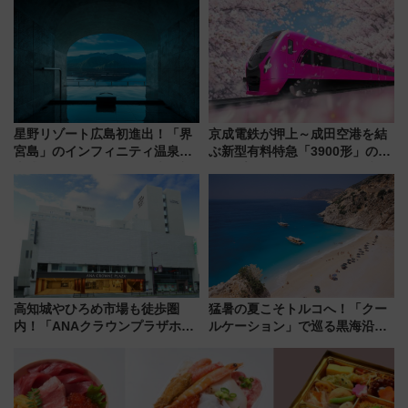
報、利根川に咲く8,000発の大迫
オープン 秋からはビストロ営業
力＆屋台を満喫
も！
星野リゾート広島初進出！「界
京成電鉄が押上～成田空港を結
宮島」のインフィニティ温泉と
ぶ新型有料特急「3900形」のコ
古式サウナ「石風呂」を大解剖
ンセプト・デザイン公開 愛称
宿泊料金・アクセスは？（2026
募集も実施
年7月23日開業）
高知城やひろめ市場も徒歩圏
猛暑の夏こそトルコへ！「クー
内！「ANAクラウンプラザホテ
ルケーション」で巡る黒海沿岸
ル高知」が8月開業
やエーゲ海の避暑リゾート 関
連検索数が前年比237％増、ナ
ショジオも認める『2026年に訪
れるべき世界の旅先』