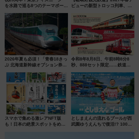
を水路で巡る8つのテーマポート
ビューの新型トロッコ列車、い
と限定デコレーションを解説
よいよ試運転開始へ！現行車両
は2026年で引退
2026年夏も必須！「青春18きっ
令和8年8月8日、午前8時8分8
ぷ 北海道新幹線オプション券」
秒、888セット限定……鉄道各
自動改札対応ルールと途中下車
社の「8・8・8」な記念きっぷ
の罠
たち
スマホで集める激レアNFT版
としまえんの流れるプールが西
も！日本の絶景スポットをめぐ
武園ゆうえんちで復活!? 100周
って集める「索道印(さくどうい
年記念企画＆「春日のうん○スラ
ん)」企画がスタート
イダー」に注目 2026年夏は所