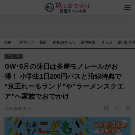
TOP
おでかけ
花火
青春18きっぷ
新型車両
きっぷ
駅･街 再
ニュース
GW･5月の休日は多摩モノレールがお
得！ 小学生1日200円パスと沿線特典で
“京王れーるランド”や”ラーメンスクエ
ア”へ家族でおでかけ
2026.05.01 11:05