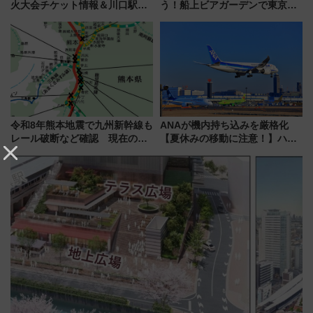
火大会チケット情報＆川口駅か
う！船上ビアガーデンで東京湾
らのアクセスガイド
の夜景を眺めながら軽く一
杯……工場直送生ビールや島グ
ルメが美味い
令和8年熊本地震で九州新幹線も
ANAが機内持ち込みを厳格化
レール破断など確認 現在の運
【夏休みの移動に注意！】ハン
転見合わせ状況と交通網への影
ドバッグやPCケースも対象の
響
「身の回り品」新サイズ制限
(40×30×20cm)おさらい