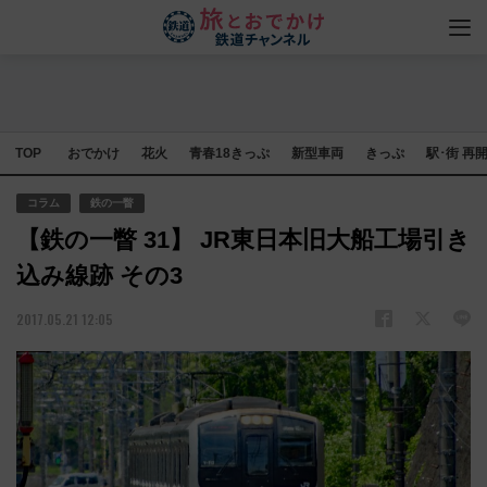
TOP
おでかけ
花火
青春18きっぷ
新型車両
きっぷ
駅･街 再
コラム
鉄の一瞥
【鉄の一瞥 31】 JR東日本旧大船工場引き
込み線跡 その3
2017.05.21 12:05