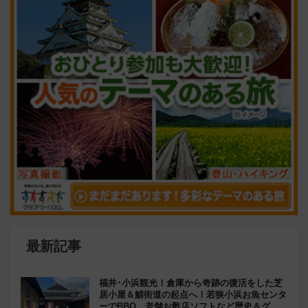
最新記事
福井･小浜観光！倉庫から奇跡の復活をした芝
居小屋＆鯖街道の起点へ！若狭小浜お魚センタ
ーでBBQ、老舗お酢店ソフトなど歴史＆グル