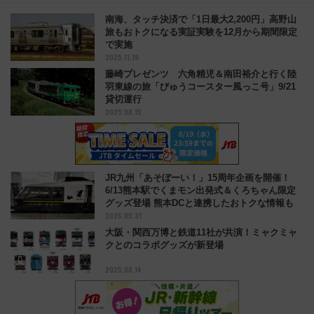
南海、タッチ決済で「1日最大2,200円」高野山
旅もおトクになる実証実験を12月から期間限定
で実施
2025.11.19
藤崎プレゼンツ 六角精児＆南田裕介と行く陸
羽東線の旅「びゅうコースター風っこ号」9/21
貸切運行
2025.08.15
JR九州「あそぼーい！」15周年企画を開催！
6/13熊本駅でくまモン出発式＆くろちゃん限定
グッズ登場 熊本DCと連携したおトクな情報も
2026.05.31
大阪・関西万博と鉄道11社が共演！ミャクミャ
クとのコラボグッズが新登場
2025.08.14