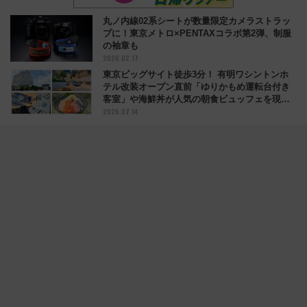
丸ノ内線02系シートが数量限定カメラストラッ
プに！東京メトロ×PENTAXコラボ第2弾、制服
の袖章も
2026.02.17
東京ビッグサイト徒歩3分！ 有明ワシントンホ
テル改装オープン直前「ゆりかもめ運転台付き
客室」や海鮮丼が人気の朝食ビュッフェを現地
2026.07.14
レポ