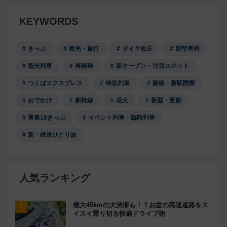
KEYWORDS
きっぷ
観光・旅行
ダイヤ改正
新型車両
観光列車
再開発
新オープン・注目スポット
つくばエクスプレス
特急列車
新線・新駅開業
おでかけ
新幹線
花火
新型・更新
青春18きっぷ
イベント列車・臨時列車
新・鉄道ひとり旅
人気ランキング
最大45kmの大渋滞も！？お盆の高速道路をス
イスイ乗り切る快適ドライブ術