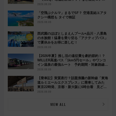
メ散歩
2026.08.09
「空飛ぶクルマ」まるでSF？ 空港直結エアタ
クシー構想も タイで検証
2026.08.09
西武園のほぼとしまえんプール×品川・八景島
の水族館！猛暑を乗り切る「アクティブパス」
で夏休みをお得に楽しむ！
2026.08.09
【2026年夏】推し活の遠征費を劇的節約！？
WILLER高速バス「1km5円セール」やワンコ
イン温泉の最強ルート 予約期間・対象路線ま
とめ
2026.08.09
【乗車記】実質夜行？話題沸騰の新幹線「東海
道ルミエールエクスプレス」に乗車してみた
東京22時発、京都・新大阪に6時台着 見どこ
ろは岐阜羽島の素晴らし過ぎる朝
2026.08.09
VIEW ALL