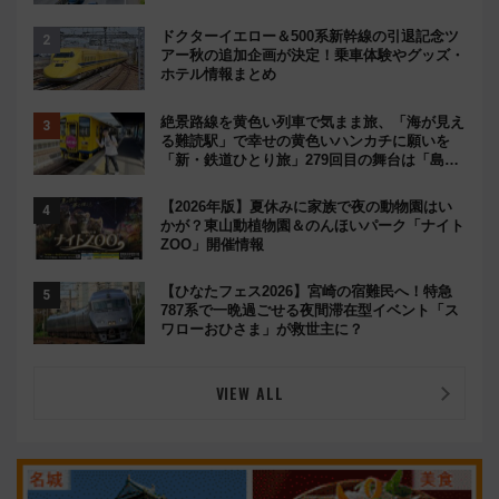
ドクターイエロー＆500系新幹線の引退記念ツ
アー秋の追加企画が決定！乗車体験やグッズ・
ホテル情報まとめ
絶景路線を黄色い列車で気まま旅、「海が見え
る難読駅」で幸せの黄色いハンカチに願いを
「新・鉄道ひとり旅」279回目の舞台は「島原
鉄道」
【2026年版】夏休みに家族で夜の動物園はい
かが？東山動植物園＆のんほいパーク「ナイト
ZOO」開催情報
【ひなたフェス2026】宮崎の宿難民へ！特急
787系で一晩過ごせる夜間滞在型イベント「ス
ワローおひさま」が救世主に？
VIEW ALL