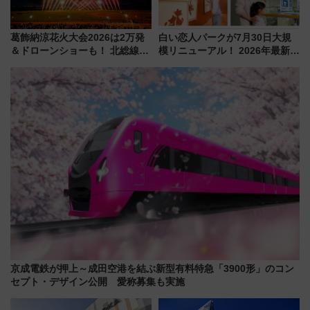
葛飾納涼花火大会2026は2万発
白い恋人パークが7月30日大規
＆ドローンショーも！ 北総線を
模リニューアル！ 2026年最新の
使った穴場アクセスや臨時列
新エリア・工場見学の見どころ
車、観覧スポット情報と周辺観
と料金・アクセスを徹底解説
光まとめ（7/28開催）
（札幌市）
京成電鉄が押上～成田空港を結ぶ新型有料特急「3900形」のコン
セプト・デザイン公開 愛称募集も実施