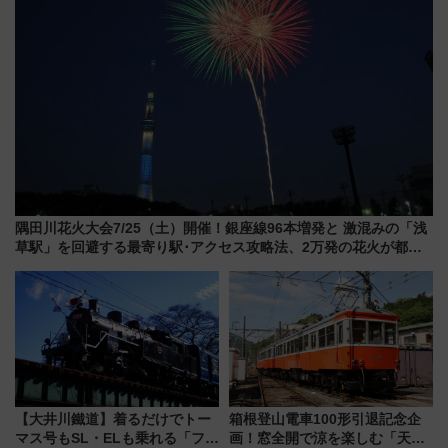
隅田川花火大会7/25（土）開催！銀座線96本増発と 激混みの「浅
草駅」を回避する最寄り駅･アクセス攻略法、2万発の花火が都心
の夜に！
【大井川鐵道】着るだけでトー
箱根登山電車100形引退記念企
マス号もSL・ELも乗れる「フリ
画！窓全開で涼を楽しむ「天然