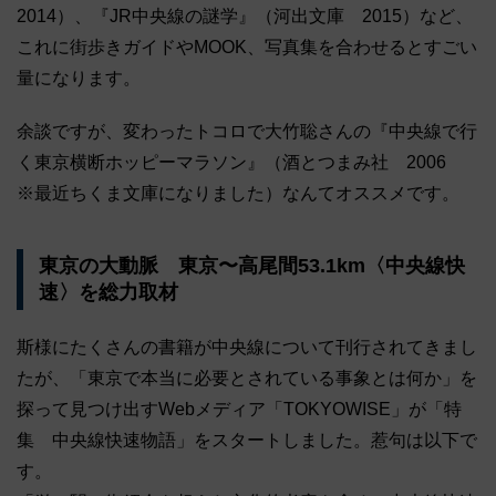
2014）、『JR中央線の謎学』（河出文庫 2015）など、
これに街歩きガイドやMOOK、写真集を合わせるとすごい
量になります。
余談ですが、変わったトコロで大竹聡さんの『中央線で行
く東京横断ホッピーマラソン』（酒とつまみ社 2006
※最近ちくま文庫になりました）なんてオススメです。
東京の大動脈 東京〜高尾間53.1km〈中央線快
速〉を総力取材
斯様にたくさんの書籍が中央線について刊行されてきまし
たが、「東京で本当に必要とされている事象とは何か」を
探って見つけ出すWebメディア「TOKYOWISE」が「特
集 中央線快速物語」をスタートしました。惹句は以下で
す。