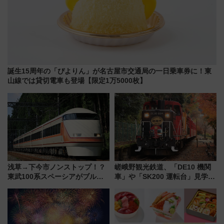
誕生15周年の「ぴよりん」が名古屋市交通局の一日乗車券に！東
山線では貸切電車も登場【限定1万5000枚】
浅草→下今市ノンストップ！？
嵯峨野観光鉄道、「DE10 機関
東武100系スペーシアがブルー
車」や「SK200 運転台」見学ツ
リボン賞35周年記念で「デビュ
アーを開催！ ラストランイベン
ー当時の停車駅」を再現 運転
トの一環で激レア体験できちゃ
時刻や特急券の買い方を紹介
うかも 参加方法やスケジュール
をご紹介