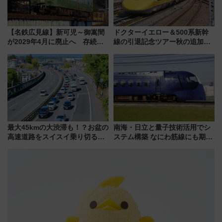
【名鉄広見線】新可児～御嵩間
ドクターイエロー＆500系新幹
が2029年4月に廃止へ 存続協
線の引退記念ツアー秋の追加企
議終了で100年の歴史に幕
画が決定！乗車体験やグッズ・
ホテル情報まとめ
最大45kmの大渋滞も！？お盆の
南海・日立と量子技術活用でシ
高速道路をスイスイ乗り切る快
ステム構築 なにわ筋線にも期待
適ドライブ術
乗務員・車両計画作業を短縮へ