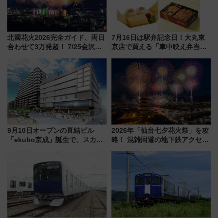
北國花火2026完全ガイド、両日
7月16日は駅弁記念日！大丸東
合わせて3万発超！ 7/25金沢大
京店で買える「車中映え弁当」
会・8/1川北大会の2つの花火大
フェア【2026年夏】
会の日程・アクセス・観覧席ま
とめ（石川県）
9月10日オープンの直結ビル
2026年「仙台七夕花火祭」を攻
「ekubo京成」誕生で、スカイ
略！ 混雑回避の地下鉄アクセス
ライナーも停まる巨大ハブ駅・
からまだ買える有料席情報、花
新鎌ヶ谷はどう変わる？ 全テナ
火前に楽しむ仙台観光ルートま
ント情報も公開！
で解説！