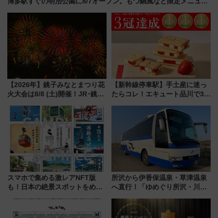
博多駅すぐの明治公園に8/7オープン。もつ鍋風など限定メニュー
も
【2026年】銚子みなとまつり花
【新幹線停車駅】手土産に迷っ
火大会は8/8 (土)開催！JR･銚子
たらコレ！エキュート品川で3年
電鉄の臨時列車やアクセス情
連続売上1位を獲得した定番手土
報、利根川に咲く8,000発の大迫
産スイーツとは？
力＆屋台を満喫
スマホで集める激レアNFT版
所沢から伊香保温泉・草津温泉
も！日本の絶景スポットをめぐ
へ直行！「ゆめぐり所沢・川越
って集める「索道印(さくどうい
号」で群馬の温泉旅をもっと気
ん)」企画がスタート
軽に 運行ダイヤ・運賃を解説