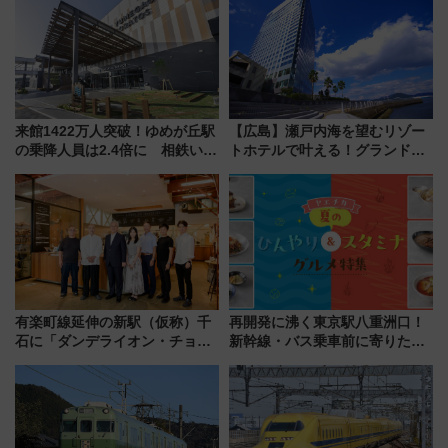
来館1422万人突破！ゆめが丘駅
【広島】瀬戸内海を望むリゾー
の乗降人員は2.4倍に 相鉄いず
トホテルで叶える！グランドプ
み野線「ゆめが丘ソラトス」2周
リンスホテル広島のフォトウエ
年祭にそうにゃん＆DB.スター
ディング＆カジュアルパーティ
マンが登場
ープラン
有楽町線延伸の新駅（仮称）千
再開発に沸く東京駅八重洲口！
石に「ダンデライオン・チョコ
新幹線・バス乗車前に寄りたい
レート」が出店！ 東京メトロが
「ヤエチカ」2026年夏の「ひん
1億円出資で挑む新時代のまちづ
やり＆スタミナグルメ」6選【新
くりとは？
店舗も！】