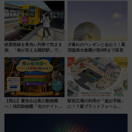
ア「LAKESIDE PARK」（埼玉
オープン 秋からはビストロ営業
県越谷市）
も！
絶景路線を黄色い列車で気まま
夕暮れのペンギンと会おう！葛
旅、「海が見える難読駅」で幸
西臨海水族園が夜8時まで延長
せの黄色いハンカチに願いを
「新・鉄道ひとり旅」279回目
の舞台は「島原鉄道」
【岡山】夏休みは夜の動物園
駅前広場の利用が「超お手軽」
へ！池田動物園「光のナイトズ
に！？新プラットフォーム
ー2026」で光と動物が彩る特別
「HirakeBA」8月3日始動、ス
な夜
マホで簡単申請 物販や演奏会な
どに【JR東日本】