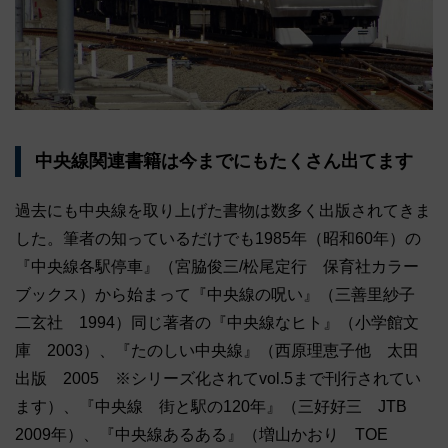
中央線関連書籍は今までにもたくさん出てます
過去にも中央線を取り上げた書物は数多く出版されてきま
した。筆者の知っているだけでも1985年（昭和60年）の
『中央線各駅停車』（宮脇俊三/松尾定行 保育社カラー
ブックス）から始まって『中央線の呪い』（三善里紗子
二玄社 1994）同じ著者の『中央線なヒト』（小学館文
庫 2003）、『たのしい中央線』（西原理恵子他 太田
出版 2005 ※シリーズ化されてvol.5まで刊行されてい
ます）、『中央線 街と駅の120年』（三好好三 JTB
2009年）、『中央線あるある』（増山かおり TOE