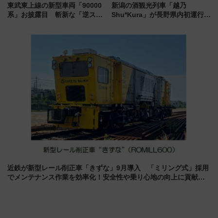
東武東上線の新型車両「90000
新潟の酒観光列車「越乃
系」お披露目 斬新な「逆スラ
Shu*Kura」が長野県内初運行！
ント式」の先頭形状と明るく開
地酒と食を味わう信州プレDC特
放的な車内空間に注目、デビュ
別企画
ーは9月
近鉄が新型レール削正車「きずな」9月導入 「ミリング式」採用
でメンテナンス作業を効率化！安全性や乗り心地の向上に貢献す
るだけでなく、全線区で活躍するための仕組みも