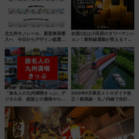
北九州モノレール、新型車両導
全国1位は小田原のタワーマンシ
入へ 今日からデザイン総選挙
ョン！新幹線通勤が変える？
始まる
「住みたい街」の最新トレンド
【新築マンション人気ランキン
グ】
「旅名人の九州満喫きっぷ」デ
2026年9月東京メトロダイヤ改
ジタル化 紙版との価格やルー
正！銀座線・丸ノ内線で合計
ルの違いを解説
212本の大増発、混雑緩和に期
待