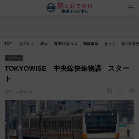
TOP
おでかけ
花火
青春18きっぷ
新型車両
きっぷ
駅･街 再
ニュース
TOKYOWISE 中央線快速物語 スター
ト
2017.05.29 12:05