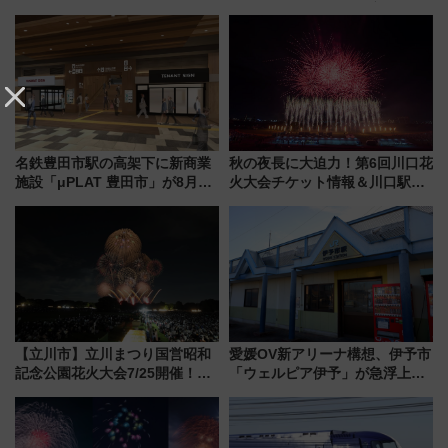
ーきっぷTシャツ」8月6日より
クーラー体験号」と限定鉄コレ
受注販売
発売
名鉄豊田市駅の高架下に新商業
秋の夜長に大迫力！第6回川口花
施設「μPLAT 豊田市」が8月26
火大会チケット情報＆川口駅か
日開業！全8店舗が出店し街の新
らのアクセスガイド
たな玄関口へ
【立川市】立川まつり国営昭和
愛媛OV新アリーナ構想、伊予市
記念公園花火大会7/25開催！
「ウェルピア伊予」が急浮上！
5000発の花火が夜を彩る 今年は
サイボウズ青野社長の参加表明
混雑に要注意、その理由は
で探る鉄道アクセスの未来