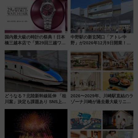
く！9月13日「京都の鉄道満喫
ツアー」開催
国内最大級の時計の祭典！日本
中野駅の新玄関口「アトレ中
橋三越本店で「第29回三越ワー
野」が2026年12月9日開業！新
ルドウォッチフェア」開幕
改札直結で屋上BBQも楽しめる
【2026年8月5日～25日】
注目スポット
どうなる？北陸新幹線延伸 「桂
2026〜2029年、川崎駅直結のラ
川案」決定も課題あり SNS上の
ゾーナ川崎が過去最大級リニュ
声は
ーアル！ フードコート拡大など
「いつから何が変わるか」徹底
解説！