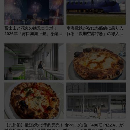
富士山と花火の絶景コラボ！
南海電鉄がなにわ筋線に乗り入
2026年「河口湖湖上祭」を楽し
れる「次期空港特急」の導入を
む完全ガイド＆鉄道アクセスの
決定！ピニンファリーナによる
ススメ
日本初の鉄道デザイン
【九州初】最短2秒で予約完売！ 食べログ1位「400℃ PIZZA」が