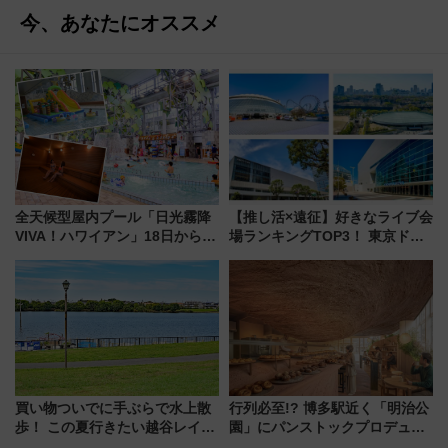
今、あなたにオススメ
全天候型屋内プール「日光霧降
【推し活×遠征】好きなライブ会
VIVA！ハワイアン」18日から営
場ランキングTOP3！ 東京ドー
業開始 小さなお子様連れのフ
ムや大阪城ホールが選ばれる理
ァミリーから大人まで幅広い世
由と交通アクセス術、ライブ会
代が一日中楽しる夏のリゾート
場に何を求める？
を楽しんで
買い物ついでに手ぶらで水上散
行列必至!? 博多駅近く「明治公
歩！ この夏行きたい越谷レイク
園」にパンストックプロデュー
タウンの新たな水辺の憩いエリ
スの新業態『Land Bageri』8/7