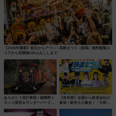
【2026年最新】前日からアツい！高崎まつり（群馬）無料観覧エ
リアから初開催100人みこしまで
ありがとう現行車両！嵯峨野ト
【奈良県】全国から鉄道会社が
ロッコ貸切＆サンダーバードレ
参加！駅弁も大集合！「大和鉄
ストランで語り合う秋の京都
道まつり2026」が8月8日・9日
斉藤雪乃＆福原トシヒロと行
に開催決定