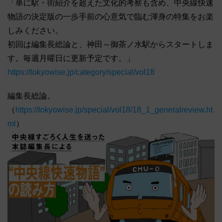
「単に駅・街紹介を超えた文化的考察も含め、中央線快速
物語の決定版の一歩手前の心意気で臨む渾身の特集をお楽
しみください。
初回は編集長総論と、神田～御茶ノ水駅からスタートしま
す。毎週月曜日に更新予定です。」
https://tokyowise.jp/category/special/vol18
編集長総論。
（
https://tokyowise.jp/special/vol18/18_1_generalreview.ht
ml
）