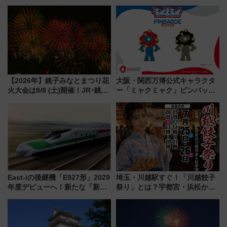
垣島から船で向かう究極のご褒
年記念企画＆「春日のうん○スラ
美旅「何もしない贅沢」を体験
イダー」に注目 2026年夏は所
してみない？
沢へ遊びに行こう
【2026年】銚子みなとまつり花
大阪・関西万博公式キャラクタ
火大会は8/8 (土)開催！JR･銚子
ー「ミャクミャク」ピンバッジ
電鉄の臨時列車やアクセス情
新登場！関西の駅構内などで7月
報、利根川に咲く8,000発の大迫
中旬発売
力＆屋台を満喫
East-iの後継機「E927形」2029
埼玉・川越駅すぐ！「川越餃子
年度デビューへ！新たな「新幹
祭り」とは？宇都宮・浜松から
線専用検測車」の性能を徹底解
ご当地和牛まで全国の人気餃子
説【JR東日本】
を食べ比べ【7月25日・26日開
催】