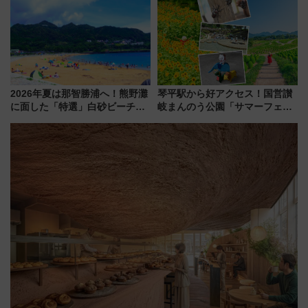
潟・長野・庄内へ
ー当時の停車駅」を再現 運転
時刻や特急券の買い方を紹介
2026年夏は那智勝浦へ！熊野灘
琴平駅から好アクセス！国営讃
に面した「特選」白砂ビーチは
岐まんのう公園「サマーフェス
必見 「第17回那智勝浦町花火大
タ」コキアに、ひまわりに、カ
会」は8月11日開催！
ブトムシに楽しいがいっぱい