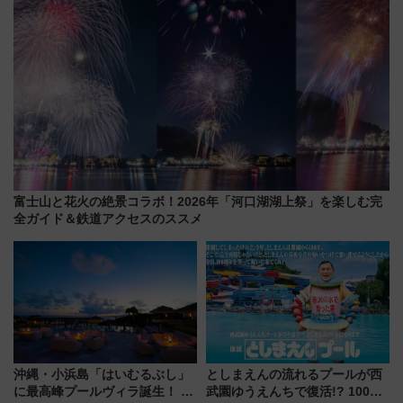
富士山と花火の絶景コラボ！2026年「河口湖湖上祭」を楽しむ完
全ガイド＆鉄道アクセスのススメ
沖縄・小浜島「はいむるぶし」
としまえんの流れるプールが西
に最高峰プールヴィラ誕生！ 石
武園ゆうえんちで復活!? 100周