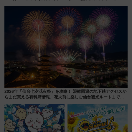
号」で群馬の温泉旅をもっと気
ート」と旅の拠点「欅平ラウン
軽に 運行ダイヤ・運賃を解説
ジ」がオープン
2026年「仙台七夕花火祭」を攻略！ 混雑回避の地下鉄アクセスか
らまだ買える有料席情報、花火前に楽しむ仙台観光ルートまで解
説！