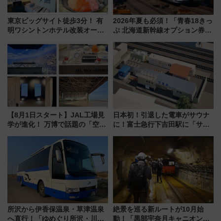
東京ビッグサイト徒歩3分！ 有
2026年夏も必須！「青春18きっ
明ワシントンホテル改装オープ
ぷ 北海道新幹線オプション券」
ン直前「ゆりかもめ運転台付き
自動改札対応ルールと途中下車
客室」や海鮮丼が人気の朝食ビ
の罠
ュッフェを現地レポ
【8月1日スタート】JAL工場見
日本初！引退した電車がサウナ
学が進化！ 万博で話題の「空飛
に！富士急行下吉田駅に「サ電
ぶクルマ」体験が常設化!? 期間
（SADEN）」2026年12月開
限定の歴代制服仮想試着体験も
業 行き交う電車の音や振動を
レポート
感じながら「ととのう」新感覚
所沢から伊香保温泉・草津温泉
絶景を巡る新ルートが10月始
へ直行！「ゆめぐり所沢・川越
動！「黒部宇奈月キャニオンル