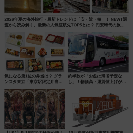
2026年夏の海外旅行・最新トレンドは「安・近・短」！ NEWT調
査から読み解く、最新の人気渡航先TOP5とは？ 円安時代の旅行
術
気になる第1位の弁当は？ グラ
約半数が「お盆は帰省予定な
ンスタ東京「東京駅限定弁当
し」！物価高・運賃値上げが財
2026 売上ランキング」
布を直撃、往復1万円以内なら帰
りたいけど……【WILLER お盆
帰省動向調査】
【USJ】R-15指定の極限恐怖！
JR北海道が新型事業用機関車