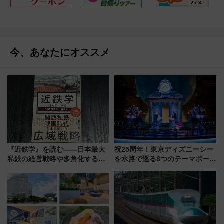
今、あなたにオススメ
『近鉄学』を読む――日本最大
祝25周年！東京ディズニーシー
私鉄の経営戦略や多角化する事
を水路で巡る8つのテーマポート
業の根底にある考えを浮き彫り
と限定デコレーションを解説
にする一冊