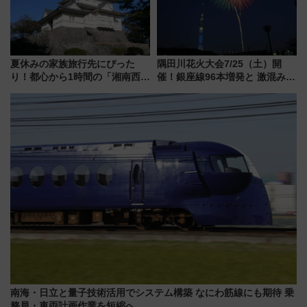
夏休みの家族旅行先にぴった
隅田川花火大会7/25（土）開
り！都心から1時間の「湘南西エ
催！銀座線96本増発と 激混みの
リア」満喫ガイド 鎌倉・江の
「浅草駅」を回避する最寄り駅･
島とは異なる魅力を持つ今夏の
アクセス攻略法、2万発の花火が
注目スポット
都心の夜に！
南海・日立と量子技術活用でシステム構築 なにわ筋線にも期待 乗
務員・車両計画作業を短縮へ