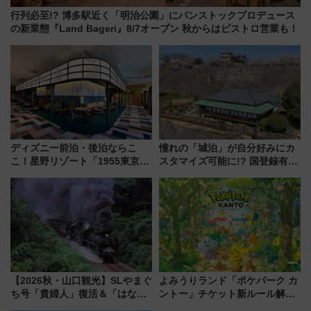
行列必至!? 博多駅近く「明治公園」にパンストックプロデュース
の新業態『Land Bageri』8/7オープン 秋からはビストロ営業も！
ディズニー前泊・後泊ならこ
憧れの「城泊」が自分好みにカ
こ！星野リゾート「1955東京ベ
スタマイズ可能に!? 国登録有形
イ」が子連れや夕食難民を救う5
文化財・丸亀城「延寿閣別館」
つの理由 無料バス＆24時間サー
にオーダーメイド型の宿泊プラ
ビスで混雑回避
ンが誕生！
【2026秋・山口観光】SLやまぐ
よみうりランド「ポケパーク カ
ち号「貴婦人」復活＆「はなあ
ントー」チケット新ルール解
かり」初走行区間も！山口DCの
説！購入制限の緩和と入場時の