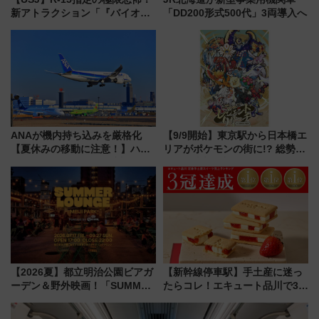
新アトラクション「『バイオハ
「DD200形式500代」3両導入へ
ザード レクイエム』 ザ・ダイ
ブ」今秋登場 ―予測不能の恐
怖に泣き叫べ―
ANAが機内持ち込みを厳格化
【9/9開始】東京駅から日本橋エ
【夏休みの移動に注意！】ハン
リアがポケモンの街に!? 総勢
ドバッグやPCケースも対象の
100匹以上が出現「レジェンド
「身の回り品」新サイズ制限
リサーチ」本格謎解き・グッズ
(40×30×20cm)おさらい
情報まとめ
【2026夏】都立明治公園ビアガ
【新幹線停車駅】手土産に迷っ
ーデン＆野外映画！「SUMMER
たらコレ！エキュート品川で3年
LOUNGE」のアクセスと上映ス
連続売上1位を獲得した定番手土
ケジュール 夜風とビール、映画
産スイーツとは？