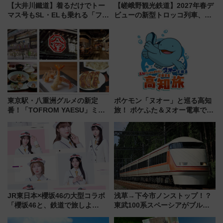
【大井川鐵道】着るだけでトー
【嵯峨野観光鉄道】2027年春デ
マス号もSL・ELも乗れる「フリ
ビューの新型トロッコ列車、い
ーきっぷTシャツ」8月6日より
よいよ試運転開始へ！現行車両
受注販売
は2026年で引退
東京駅・八重洲グルメの新定
ポケモン「ヌオー」と巡る高知
番！「TOFROM YAESU」ミシ
旅！ ポケふた＆ヌオー電車で楽
ュラン店から大衆酒場まで68店
しむ鉄道スタンプラリーで土佐
舗が集結した食の空間を徹底解
路の絶景と絶品グルメを満喫！
剖！（9/10開業）
（7月18日スタート）
JR東日本×櫻坂46の大型コラボ
浅草→下今市ノンストップ！？
「櫻坂46と、鉄道で旅しよ
東武100系スペーシアがブルー
う。」が7月20日より始動！新
リボン賞35周年記念で「デビュ