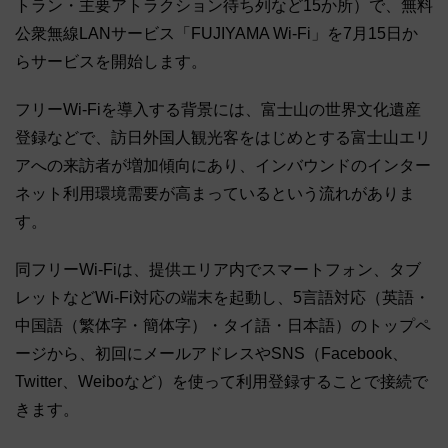
トラン・主要アトラクション待ち列など15か所）で、無料
公衆無線LANサービス「FUJIYAMA Wi-Fi」を7月15日か
らサービスを開始します。
フリーWi-Fiを導入する背景には、富士山の世界文化遺産
登録などで、訪日外国人観光客をはじめとする富士山エリ
アへの来訪者が増加傾向にあり、インバウンドのインター
ネット利用環境需要が高まっているという流れがありま
す。
同フリーWi-Fiは、提供エリア内でスマートフォン、タブ
レットなどWi-Fi対応の端末を起動し、5言語対応（英語・
中国語（繁体字・簡体字）・タイ語・日本語）のトップペ
ージから、初回にメールアドレスやSNS（Facebook、
Twitter、Weiboなど）を使って利用登録することで接続で
きます。