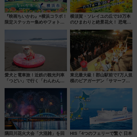
『映画ちいかわ』×横浜コラボ！
横須賀・ソレイユの丘で10万本
限定ステッカー集めやフォトス
のひまわりと絶景花火！ 恐竜や
ポット、特別花火でみなとみら
ドッグプールなど三浦半島の日
いを満喫しよう（花火鑑賞会応
帰りお出かけ最新情報（2026年
募は7/12まで！）
7月17日～開催）
愛犬と電車旅！近鉄の観光列車
東北最大級！郡山駅前で7万人規
「つどい」で行く「わんわん列
模のビアガーデン「サマーフェ
車」第5弾！海辺のBBQも楽し
スタ IN KORIYAMA 2026」
める日帰りツアー
7/24-26開催！ 有料席はJRE
MALLで予約可能
隅田川花火大会「大混雑」を回
HIS「4つのフェリーで繋ぐ 日本