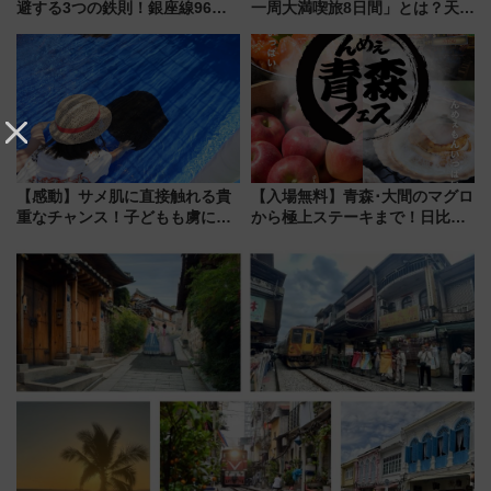
避する3つの鉄則！銀座線96本
一周大満喫旅8日間」とは？天橋
増発･浅草線臨時ダイヤ･スカイ
立・小樽・日光東照宮など全国
ツリー駅の規制まとめ 7/25開催
の絶景＆限定グルメを網羅！煩
（2026年）
雑な手続きも不要でお手軽に楽
しめるプランが登場
【感動】サメ肌に直接触れる貴
【入場無料】青森･大間のマグロ
重なチャンス！子どもも虜にな
から極上ステーキまで！日比谷
る鴨川シーワールド「エイとサ
公園で「んめぇ青森フェス」と
メのタッチングプール」【夏休
人気フードフェス「肉祭」が同
み限定企画】
時開催に！