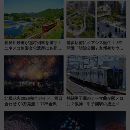
注目観光列車まとめ きっぷの取
本人確認が11月スタート
り方は？
長良川鉄道が臨時列車を運行！
博多駅前にオアシス誕生！ 8/7
ユネスコ無形文化遺産にも登録
開園「明治公園」九州初サウナ
された「郡上おどり」楽しむ人
TOTOPAや日本一のピザなど絶
に 乗車には予約が必要
品グルメ登場で駅前の過ごし方
はどう変わる？
北國花火2026完全ガイド、両日
熱闘甲子園のテーマ曲が駅メロ
合わせて3万発超！ 7/25金沢大
に？阪神・甲子園駅の接近メロ
会・8/1川北大会の2つの花火大
ディがVaundy「かげろう」×向
会の日程・アクセス・観覧席ま
谷実アレンジの特別仕様へ、8月
とめ（石川県）
5日始発から