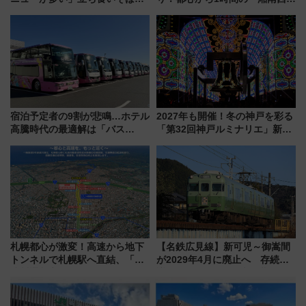
とは？ ＢＳ日テレ『ドランク塚
リア」満喫ガイド 鎌倉・江の
地のふらっと立ち食いそば』
島とは異なる魅力を持つ今夏の
7/27夜10時～放送
注目スポット
宿泊予定者の9割が悲鳴…ホテル
2027年も開催！冬の神戸を彩る
高騰時代の最適解は「バス
「第32回神戸ルミナリエ」新た
泊」!? WILLER最新調査で判明
な「希望の鐘」とともに震災の
した、推し活遠征や観光時のリ
記憶を次世代へ
アルな懐事情
札幌都心が激変！高速から地下
【名鉄広見線】新可児～御嵩間
トンネルで札幌駅へ直結、「創
が2029年4月に廃止へ 存続協
成川通都心アクセス道路」が7月
議終了で100年の歴史に幕
から本格着工、延長4.8km整備
事業の全貌