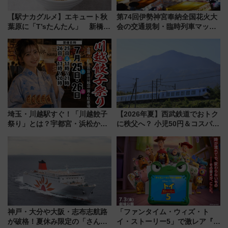
【駅ナカグルメ】エキュート秋
第74回伊勢神宮奉納全国花火大
葉原に「T’sたんたん」 新橋に
会の交通規制・臨時列車マッ
551蓬莱のDNAを継ぐ「東京豚
プ！JR東海・近鉄で快適にアク
饅」、オムライス専門店「肉と
セス
たまご」新グルメ続々登場！
【2026年8月】
埼玉・川越駅すぐ！「川越餃子
【2026年夏】西武鉄道でおトク
祭り」とは？宇都宮・浜松から
に秩父へ？ 小児50円＆コスパ最
ご当地和牛まで全国の人気餃子
強きっぷで「安・近・短」な家
を食べ比べ【7月25日・26日開
族旅行！ 深夜の正丸トンネル探
催】
検や特急ラビューも
神戸・大分や大阪・志布志航路
「ファンタイム・ウィズ・ト
が破格！夏休み限定の「さんふ
イ・ストーリー5」で激レア『ロ