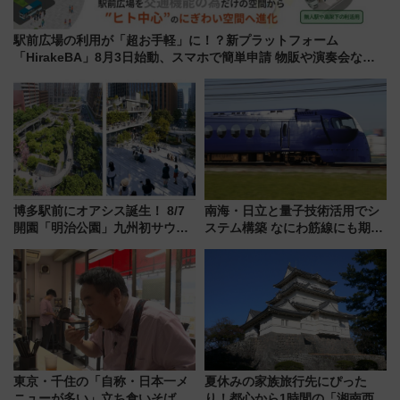
駅前広場の利用が「超お手軽」に！？新プラットフォーム
「HirakeBA」8月3日始動、スマホで簡単申請 物販や演奏会など
に【JR東日本】
博多駅前にオアシス誕生！ 8/7
南海・日立と量子技術活用でシ
開園「明治公園」九州初サウナ
ステム構築 なにわ筋線にも期待
TOTOPAや日本一のピザなど絶
乗務員・車両計画作業を短縮へ
品グルメ登場で駅前の過ごし方
はどう変わる？
東京・千住の「自称・日本一メ
夏休みの家族旅行先にぴった
ニューが多い」立ち食いそば屋
り！都心から1時間の「湘南西エ