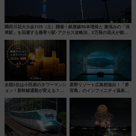
隅田川花火大会7/25（土）開催！銀座線96本増発と 激混みの「浅
草駅」を回避する最寄り駅･アクセス攻略法、2万発の花火が都心
の夜に！
全国1位は小田原のタワーマンシ
星野リゾート広島初進出！「界
ョン！新幹線通勤が変える？
宮島」のインフィニティ温泉と
「住みたい街」の最新トレンド
古式サウナ「石風呂」を大解剖
【新築マンション人気ランキン
宿泊料金・アクセスは？（2026
グ】
年7月23日開業）