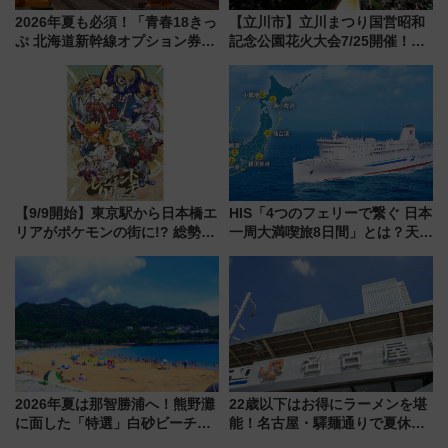
2026年夏も必須！「青春18きっ
【立川市】立川まつり国営昭和
ぷ 北海道新幹線オプション券」
記念公園花火大会7/25開催！
自動改札対応ルールと途中下車
5000発の花火が夜を彩る 今年は
の罠
混雑に要注意、その理由は
【9/9開始】東京駅から日本橋エ
HIS「4つのフェリーで繋ぐ 日本
リアがポケモンの街に!? 総勢
一周大満喫旅8日間」とは？天橋
100匹以上が出現「レジェンド
立・小樽・日光東照宮など全国
リサーチ」本格謎解き・グッズ
の絶景＆限定グルメを網羅！煩
情報まとめ
雑な手続きも不要でお手軽に楽
しめるプランが登場
2026年夏は那智勝浦へ！熊野灘
22歳以下はお得にラーメンを堪
に面した「特選」白砂ビーチは
能！名古屋・驛麺通りで夏休み
必見 「第17回那智勝浦町花火大
限定「U22応援割り」が7月21日