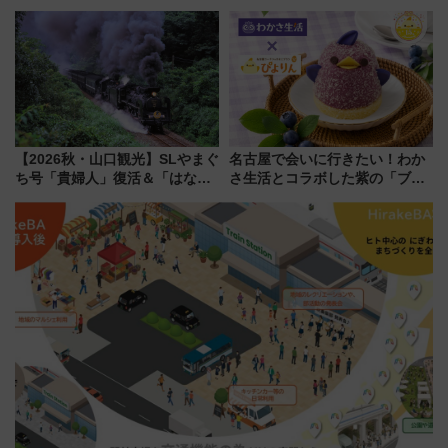
らわあスペシャルセール」スタ
ルカナ』カードをゲット！最新
ート 夕朝食ビュッフェ付きで
デコレーションも徹底解説
快適な船旅はいかが？
【2026秋・山口観光】SLやまぐ
名古屋で会いに行きたい！わか
ち号「貴婦人」復活＆「はなあ
さ生活とコラボした紫の「ブル
かり」初走行区間も！山口DCの
ーベリーぴよりん」期間限定販
注目観光列車まとめ きっぷの取
売
り方は？