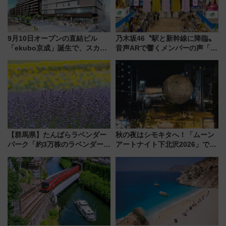
9月10日オープンの直結ビル
乃木坂46〝駅と新幹線に降臨〟
「ekubo京成」誕生で、スカイ
音声ARで響くメンバーの声「真
ライナーも停まる巨大ハブ駅・
夏の全国ツアー2026」
新鎌ヶ谷はどう変わる？ 全テナ
ント情報も公開！
【群馬県】たんばらラベンダー
秋の夜はシモキタへ！「ムーン
パーク「約3万株のラベンダー」
アートナイト下北沢2026」でイ
が見頃！新幹線＆無料送迎バス
マーシブシアターやアート巡り
で都心から約1時間半で夏の絶景
を満喫しよう
を！