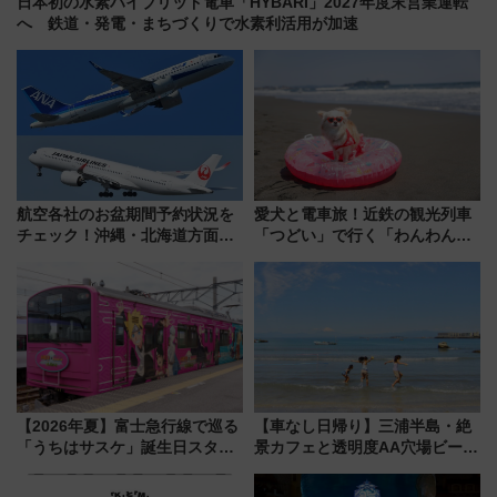
日本初の水素ハイブリッド電車「HYBARI」2027年度末営業運転
へ 鉄道・発電・まちづくりで水素利活用が加速
航空各社のお盆期間予約状況を
愛犬と電車旅！近鉄の観光列車
チェック！沖縄・北海道方面は
「つどい」で行く「わんわん列
予約急増中、いまから狙うべき
車」第5弾！海辺のBBQも楽し
日は？
める日帰りツアー
【2026年夏】富士急行線で巡る
【車なし日帰り】三浦半島・絶
「うちはサスケ」誕生日スタン
景カフェと透明度AA穴場ビーチ
プラリー！富士急ハイランド限
を巡る！ おトクな電車きっぷ活
定グルメ＆グッズ徹底ガイド
用してストレスフリー旅へ行こ