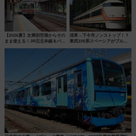
【2026夏】女満別空港からその
浅草→下今市ノンストップ！？
まま使える！JR石北本線＆バス
東武100系スペーシアがブルー
乗り放題「北見・網走周遊フリ
リボン賞35周年記念で「デビュ
ーパス」でおトクに道東観光
ー当時の停車駅」を再現 運転
（8/3発売）
時刻や特急券の買い方を紹介