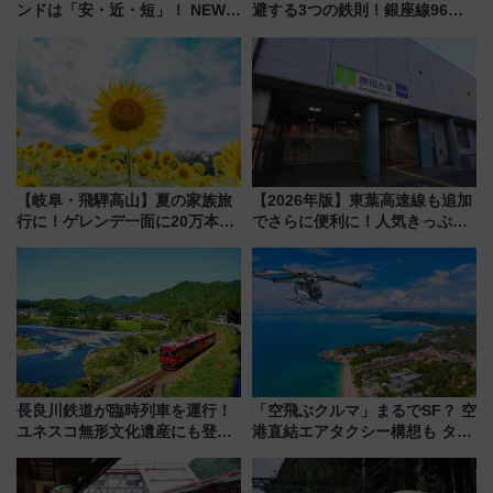
ンドは「安・近・短」！ NEWT
避する3つの鉄則！銀座線96本
調査から読み解く、最新の人気
増発･浅草線臨時ダイヤ･スカイ
渡航先TOP5とは？ 円安時代の
ツリー駅の規制まとめ 7/25開催
旅行術
（2026年）
【岐阜・飛騨高山】夏の家族旅
【2026年版】東葉高速線も追加
行に！ゲレンデ一面に20万本の
でさらに便利に！人気きっぷ
ひまわりが咲き誇る「アルコピ
「サンキューちばフリーパス」
アひまわり園」開園
今年も発売 秋・早春に千葉県を
巡るなら使い勝手・コスパ抜群
長良川鉄道が臨時列車を運行！
「空飛ぶクルマ」まるでSF？ 空
ユネスコ無形文化遺産にも登録
港直結エアタクシー構想も タイ
された「郡上おどり」楽しむ人
で検証
に 乗車には予約が必要