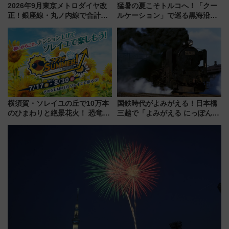
2026年9月東京メトロダイヤ改
猛暑の夏こそトルコへ！「クー
正！銀座線・丸ノ内線で合計
ルケーション」で巡る黒海沿岸
212本の大増発、混雑緩和に期
やエーゲ海の避暑リゾート 関
待
連検索数が前年比237％増、ナ
ショジオも認める『2026年に訪
れるべき世界の旅先』
横須賀・ソレイユの丘で10万本
国鉄時代がよみがえる！日本橋
のひまわりと絶景花火！ 恐竜や
三越で「よみがえる にっぽんの
ドッグプールなど三浦半島の日
鉄道展」7/22-8/3開催、広田尚
帰りお出かけ最新情報（2026年
敬の名作写真も、駅弁フェスも
7月17日～開催）
同時開催！