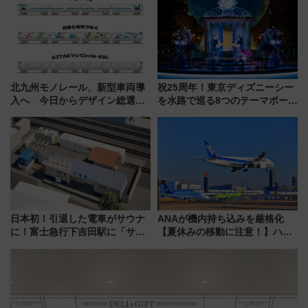
う！
北九州モノレール、新型車両導
祝25周年！東京ディズニーシー
入へ 今日からデザイン総選挙
を水路で巡る8つのテーマポート
始まる
と限定デコレーションを解説
日本初！引退した電車がサウナ
ANAが機内持ち込みを厳格化
に！富士急行下吉田駅に「サ電
【夏休みの移動に注意！】ハン
（SADEN）」2026年12月開
ドバッグやPCケースも対象の
業 行き交う電車の音や振動を
「身の回り品」新サイズ制限
感じながら「ととのう」新感覚
(40×30×20cm)おさらい