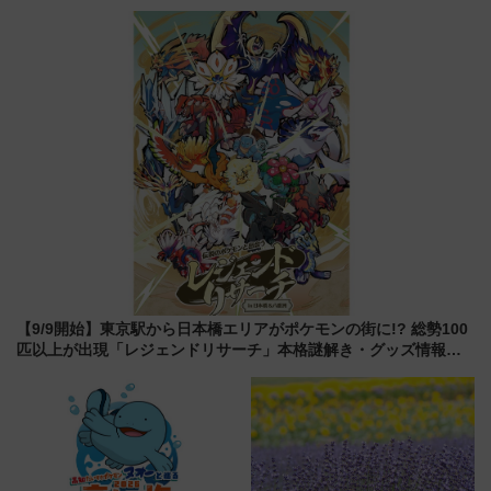
声は
覧エリアから初開催100人みこ
しまで
【9/9開始】東京駅から日本橋エリアがポケモンの街に!? 総勢100
匹以上が出現「レジェンドリサーチ」本格謎解き・グッズ情報ま
とめ