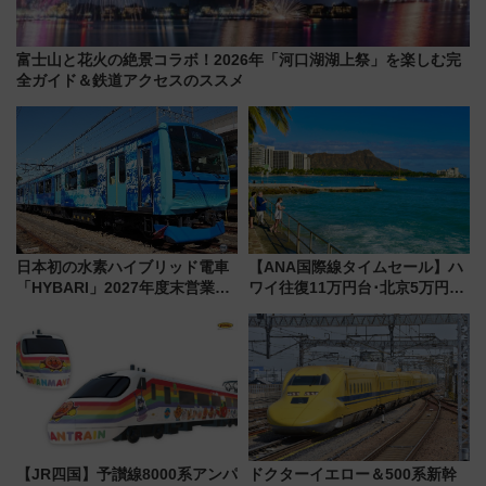
富士山と花火の絶景コラボ！2026年「河口湖湖上祭」を楽しむ完
全ガイド＆鉄道アクセスのススメ
日本初の水素ハイブリッド電車
【ANA国際線タイムセール】ハ
「HYBARI」2027年度末営業運
ワイ往復11万円台･北京5万円台
転へ 鉄道・発電・まちづくり
～、憧れのビジネスクラスも！
で水素利活用が加速
来春のGW旅行まで狙える激ア
ツ路線まとめ（8/10まで）
【JR四国】予讃線8000系アンパ
ドクターイエロー＆500系新幹