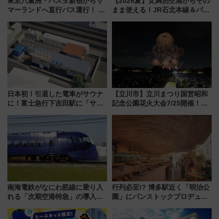
東京八重洲・バスタ新宿からサ
【2026夏】女満別空港からその
マーランドへ直行バス運行！ お
まま使える！JR石北本線＆バス
トクな1Dayパスで夏のプールと
乗り放題「北見・網走周遊フリ
推し活を楽しもう！（2026年
ーパス」でおトクに道東観光
8/1～31）
（8/3発売）
日本初！引退した電車がサウナ
【立川市】立川まつり国営昭和
に！富士急行下吉田駅に「サ電
記念公園花火大会7/25開催！
（SADEN）」2026年12月開
5000発の花火が夜を彩る 今年は
業 行き交う電車の音や振動を
混雑に要注意、その理由は
感じながら「ととのう」新感覚
南海電鉄がなにわ筋線に乗り入
行列必至!? 博多駅近く「明治公
れる「次期空港特急」の導入を
園」にパンストックプロデュー
決定！ピニンファリーナによる
スの新業態『Land Bageri』8/7
日本初の鉄道デザイン
オープン 秋からはビストロ営業