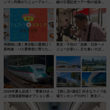
ンマン列車がリニューアル！内
線の引退記念ツアー秋の追加企
外装デザイン公開 デビューは
画が決定！乗車体験やグッズ・
今年12月
ホテル情報まとめ
再開発に沸く東京駅八重洲口！
東京・千住の「自称・日本一メ
新幹線・バス乗車前に寄りたい
ニューが多い」立ち食いそば屋
「ヤエチカ」2026年夏の「ひん
とは？ ＢＳ日テレ『ドランク塚
やり＆スタミナグルメ」6選【新
地のふらっと立ち食いそば』
店舗も！】
7/27夜10時～放送
2026年夏も必須！「青春18きっ
【推し活×遠征】好きなライブ会
ぷ 北海道新幹線オプション券」
場ランキングTOP3！ 東京ドー
自動改札対応ルールと途中下車
ムや大阪城ホールが選ばれる理
の罠
由と交通アクセス術、ライブ会
場に何を求める？