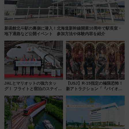
新函館北斗駅の裏側に潜入！北海道新幹線開業10周年で駅長室・
地下通路など公開イベント 参加方法や体験内容を紹介
JALとマリオットの強力タッ
【USJ】R-15指定の極限恐怖！
グ！ フライトと宿泊のステイタ
新アトラクション「『バイオハ
スマッチでFLY ON ポイントや
ザード レクイエム』 ザ・ダイ
上級会員資格を効率よく獲得す
ブ」今秋登場 ―予測不能の恐
る方法を解説
怖に泣き叫べ―