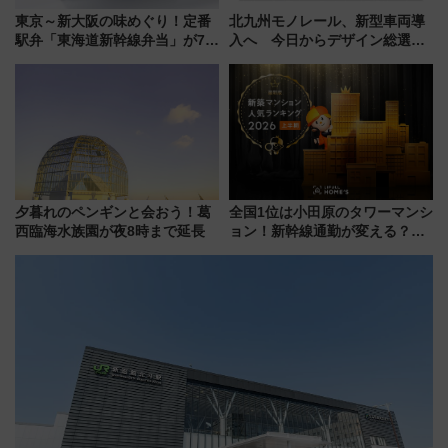
東京～新大阪の味めぐり！定番
北九州モノレール、新型車両導
駅弁「東海道新幹線弁当」が7月
入へ 今日からデザイン総選挙
21日にリニューアル発売
始まる
夕暮れのペンギンと会おう！葛
全国1位は小田原のタワーマンシ
西臨海水族園が夜8時まで延長
ョン！新幹線通勤が変える？
「住みたい街」の最新トレンド
【新築マンション人気ランキン
グ】