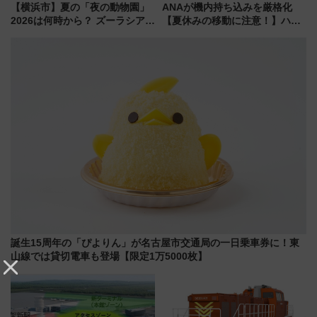
【横浜市】夏の「夜の動物園」
ANAが機内持ち込みを厳格化
2026は何時から？ ズーラシア・
【夏休みの移動に注意！】ハン
野毛山・金沢の電車アクセスや
ドバッグやPCケースも対象の
見どころ、限定イベントを徹底
「身の回り品」新サイズ制限
解説！
(40×30×20cm)おさらい
誕生15周年の「ぴよりん」が名古屋市交通局の一日乗車券に！東
山線では貸切電車も登場【限定1万5000枚】