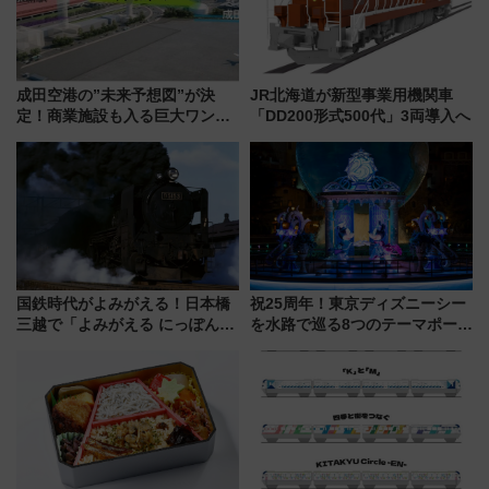
成田空港の”未来予想図”が決
JR北海道が新型事業用機関車
定！商業施設も入る巨大ワンタ
「DD200形式500代」3両導入へ
ーミナル、京成の高架新駅整備
で新型特急が品川･羽田とを結
ぶ！ JR空港駅は2面3線化！
国鉄時代がよみがえる！日本橋
祝25周年！東京ディズニーシー
三越で「よみがえる にっぽんの
を水路で巡る8つのテーマポート
鉄道展」7/22-8/3開催、広田尚
と限定デコレーションを解説
敬の名作写真も、駅弁フェスも
同時開催！