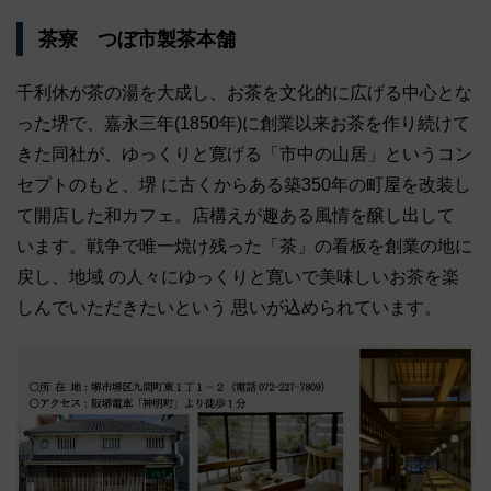
茶寮 つぼ市製茶本舗
千利休が茶の湯を大成し、お茶を文化的に広げる中心とな
った堺で、嘉永三年(1850年)に創業以来お茶を作り続けて
きた同社が、ゆっくりと寛げる「市中の山居」というコン
セプトのもと、堺 に古くからある築350年の町屋を改装し
て開店した和カフェ。店構えが趣ある風情を醸し出して
います。戦争で唯一焼け残った「茶」の看板を創業の地に
戻し、地域 の人々にゆっくりと寛いで美味しいお茶を楽
しんでいただきたいという 思いが込められています。