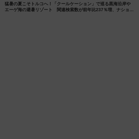
猛暑の夏こそトルコへ！「クールケーション」で巡る黒海沿岸や
エーゲ海の避暑リゾート 関連検索数が前年比237％増、ナショジ
オも認める『2026年に訪れるべき世界の旅先』