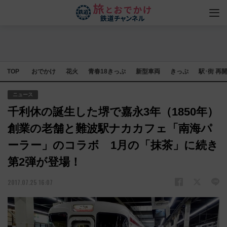
TOP
おでかけ
花火
青春18きっぷ
新型車両
きっぷ
駅･街 再
ニュース
千利休の誕生した堺で嘉永3年（1850年）
創業の老舗と難波駅ナカカフェ「南海パ
ーラー」のコラボ 1月の「抹茶」に続き
第2弾が登場！
2017.07.25 16:07