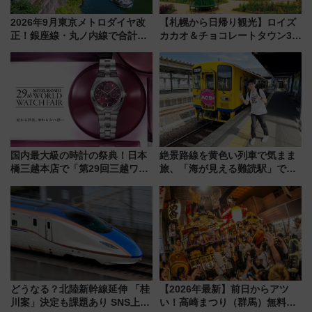
2026年9月東京メトロダイヤ改
【札幌から日帰り観光】ロイズ
正！銀座線・丸ノ内線で合計
カカオ＆チョコレートタウン3周
212本の大増発、混雑緩和に期
年！ 9月は入場料半額やチョコ
待
詰め放題を開催、ロイズタウン
駅からのアクセスも
国内最大級の時計の祭典！日本
絶景路線を黄色い列車で気まま
橋三越本店で「第29回三越ワー
旅、「海が見える難読駅」で幸
ルドウォッチフェア」開幕
せの黄色いハンカチに願いを
【2026年8月5日～25日】
「新・鉄道ひとり旅」279回目
の舞台は「島原鉄道」
どうなる？北陸新幹線延伸 「桂
【2026年最新】前日からアツ
川案」決定も課題あり SNS上の
い！高崎まつり（群馬）無料観