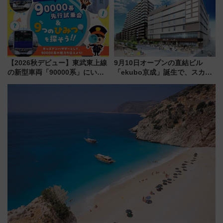
も！
【2026秋デビュー】東武東上線
9月10日オープンの直結ビル
の新型車両「90000系」にいち
「ekubo京成」誕生で、スカイ
早く乗れる！ 8/11開催の小学生
ライナーも停まる巨大ハブ駅・
向け先行試乗会でキッズアンバ
新鎌ヶ谷はどう変わる？ 全テナ
サダーになろう
ント情報も公開！