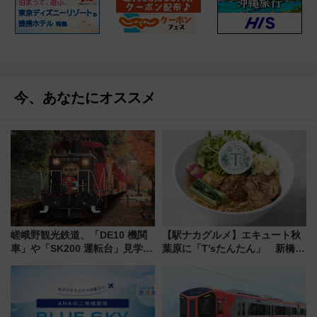
今、あなたにオススメ
嵯峨野観光鉄道、「DE10 機関
【駅ナカグルメ】エキュート秋
車」や「SK200 運転台」見学ツ
葉原に「T’sたんたん」 新橋に
アーを開催！ ラストランイベン
551蓬莱のDNAを継ぐ「東京豚
トの一環で激レア体験できちゃ
饅」、オムライス専門店「肉と
うかも 参加方法やスケジュール
たまご」新グルメ続々登場！
をご紹介
【2026年8月】