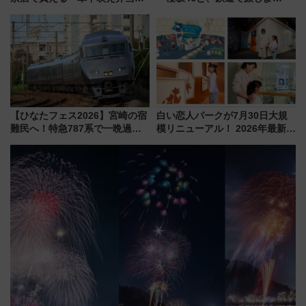
フェア【2026年夏】
う。」が7月20日より始動！新
潟・長野・庄内へ
【ひなたフェス2026】宮崎の宿
白い恋人パークが7月30日大規
難民へ！特急787系で一晩過ご
模リニューアル！ 2026年最新の
せる夜間滞在型イベント「スワ
新エリア・工場見学の見どころ
ローおひさま」が救世主に？
と料金・アクセスを徹底解説
（札幌市）