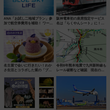
ANA「お試し二地域プラン」参
阪神電車初の座席指定サービス
加で航空券費用を補助！ ワーケ
名は「らくやんシート」に！新
ーションや週末移住に最適な自
型3000系で大阪梅田～山陽姫路
治体は？ 2026年は対象のエリア
を快適移動
が拡大！
名古屋で会いに行きたい！わか
令和8年熊本地震で九州新幹線も
さ生活とコラボした紫の「ブル
レール破断など確認 現在の運
ーベリーぴよりん」期間限定販
転見合わせ状況と交通網への影
売
響