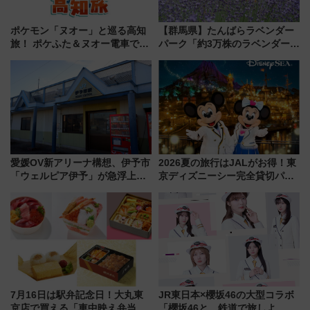
ポケモン「ヌオー」と巡る高知
【群馬県】たんばらラベンダー
旅！ ポケふた＆ヌオー電車で楽
パーク「約3万株のラベンダー」
しむ鉄道スタンプラリーで土佐
が見頃！新幹線＆無料送迎バス
路の絶景と絶品グルメを満喫！
で都心から約1時間半で夏の絶景
（7月18日スタート）
を！
愛媛OV新アリーナ構想、伊予市
2026夏の旅行はJALがお得！東
「ウェルピア伊予」が急浮上！
京ディズニーシー完全貸切パー
サイボウズ青野社長の参加表明
ティー招待券が当たるキャンペ
で探る鉄道アクセスの未来
ーン始まる 条件は「夏の国内
線に2回搭乗」
7月16日は駅弁記念日！大丸東
JR東日本×櫻坂46の大型コラボ
京店で買える「車中映え弁当」
「櫻坂46と、鉄道で旅しよ