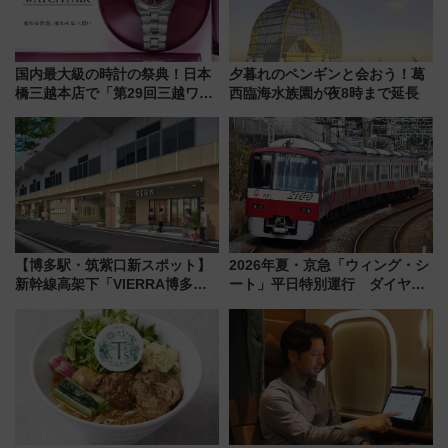
国内最大級の時計の祭典！日本
夕暮れのペンギンと会おう！葛
橋三越本店で「第29回三越ワー
西臨海水族園が夜8時まで延長
ルドウォッチフェア」開幕
【2026年8月5日～25日】
【博多駅・筑紫口新スポット】
2026年夏・京急「ウィング・シ
新幹線高架下「VIERRA博多テ
ート」平日特別運行 ダイヤ・
ラス」が9/18開業！九州初出店
乗車方法を解説！2階建てバスや
など注目の全6店舗 「博多活憩
三浦海岸を堪能できるお出かけ
通り」も一新
プランもご紹介