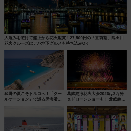
人混みを避けて船上から花火鑑賞！27,500円の「直前割」隅田川
花火クルーズはデパ地下グルメも持ち込みOK
猛暑の夏こそトルコへ！「クー
葛飾納涼花火大会2026は2万発
ルケーション」で巡る黒海沿岸
＆ドローンショーも！ 北総線を
やエーゲ海の避暑リゾート 関
使った穴場アクセスや臨時列
連検索数が前年比237％増、ナ
車、観覧スポット情報と周辺観
ショジオも認める『2026年に訪
光まとめ（7/28開催）
れるべき世界の旅先』