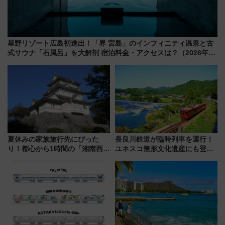
星野リゾート広島初進出！「界 宮島」のインフィニティ温泉と古
式サウナ「石風呂」を大解剖 宿泊料金・アクセスは？（2026年7
月23日開業）
夏休みの家族旅行先にぴった
長良川鉄道が臨時列車を運行！
り！都心から1時間の「湘南西エ
ユネスコ無形文化遺産にも登録
リア」満喫ガイド 鎌倉・江の
された「郡上おどり」楽しむ人
島とは異なる魅力を持つ今夏の
に 乗車には予約が必要
注目スポット