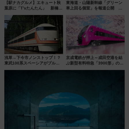
【駅ナカグルメ】エキュート秋
東海道・山陽新幹線「グリーン
葉原に「T’sたんたん」 新橋に
車上回る個室」を報道公開 プ
551蓬莱のDNAを継ぐ「東京豚
ライベート感備えた上質な空間
饅」、オムライス専門店「肉と
たまご」新グルメ続々登場！
【2026年8月】
浅草→下今市ノンストップ！？
京成電鉄が押上～成田空港を結
東武100系スペーシアがブルー
ぶ新型有料特急「3900形」のコ
リボン賞35周年記念で「デビュ
ンセプト・デザイン公開 愛称
ー当時の停車駅」を再現 運転
募集も実施
時刻や特急券の買い方を紹介