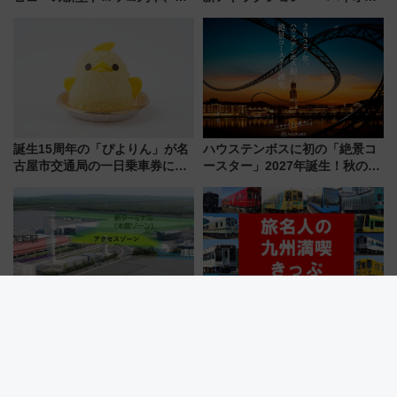
よいよ試運転開始へ！現行車両
ザード レクイエム』 ザ・ダイ
は2026年で引退
ブ」今秋登場 ―予測不能の恐
怖に泣き叫べ―
誕生15周年の「ぴよりん」が名
ハウステンボスに初の「絶景コ
古屋市交通局の一日乗車券に！
ースター」2027年誕生！秋の
東山線では貸切電車も登場【限
「すんごいハロウィン」見どこ
定1万5000枚】
ろも一挙紹介
成田空港の”未来予想図”が決
「旅名人の九州満喫きっぷ」デ
定！商業施設も入る巨大ワンタ
ジタル化 紙版との価格やルー
ーミナル、京成の高架新駅整備
ルの違いを解説
で新型特急が品川･羽田とを結
ぶ！ JR空港駅は2面3線化！