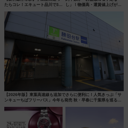
たらコレ！エキュート品川で3年
し」！物価高・運賃値上げが財
連続売上1位を獲得した定番手土
布を直撃、往復1万円以内なら帰
産スイーツとは？
りたいけど……【WILLER お盆
帰省動向調査】
【2026年版】東葉高速線も追加でさらに便利に！人気きっぷ「サ
ンキューちばフリーパス」今年も発売 秋・早春に千葉県を巡るな
ら使い勝手・コスパ抜群