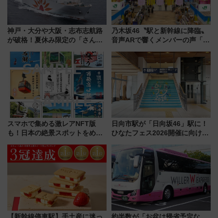
神戸・大分や大阪・志布志航路
乃木坂46〝駅と新幹線に降臨〟
が破格！夏休み限定の「さんふ
音声ARで響くメンバーの声「真
らわあスペシャルセール」スタ
夏の全国ツアー2026」
ート 夕朝食ビュッフェ付きで
快適な船旅はいかが？
スマホで集める激レアNFT版
日向市駅が「日向坂46」駅に！
も！日本の絶景スポットをめぐ
ひなたフェス2026開催に向けJR
って集める「索道印(さくどうい
九州が記念きっぷや臨時列車で
ん)」企画がスタート
全力応援 夜行列車「ドリーム
おひさま号」も走る
【新幹線停車駅】手土産に迷っ
約半数が「お盆は帰省予定な