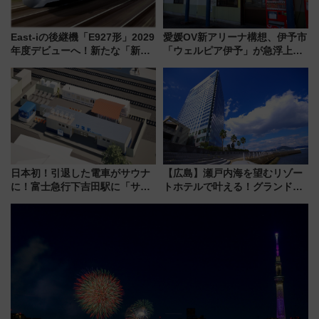
East-iの後継機「E927形」2029
愛媛OV新アリーナ構想、伊予市
年度デビューへ！新たな「新幹
「ウェルピア伊予」が急浮上！
線専用検測車」の性能を徹底解
サイボウズ青野社長の参加表明
説【JR東日本】
で探る鉄道アクセスの未来
日本初！引退した電車がサウナ
【広島】瀬戸内海を望むリゾー
に！富士急行下吉田駅に「サ電
トホテルで叶える！グランドプ
（SADEN）」2026年12月開
リンスホテル広島のフォトウエ
業 行き交う電車の音や振動を
ディング＆カジュアルパーティ
感じながら「ととのう」新感覚
ープラン