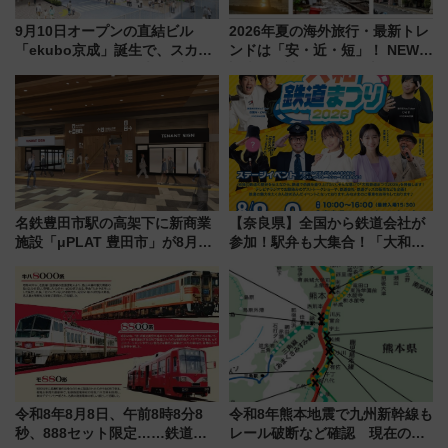
9月10日オープンの直結ビル
2026年夏の海外旅行・最新トレ
「ekubo京成」誕生で、スカイ
ンドは「安・近・短」！ NEWT
ライナーも停まる巨大ハブ駅・
調査から読み解く、最新の人気
新鎌ヶ谷はどう変わる？ 全テナ
渡航先TOP5とは？ 円安時代の
ント情報も公開！
旅行術
名鉄豊田市駅の高架下に新商業
【奈良県】全国から鉄道会社が
施設「μPLAT 豊田市」が8月26
参加！駅弁も大集合！「大和鉄
日開業！全8店舗が出店し街の新
道まつり2026」が8月8日・9日
たな玄関口へ
に開催決定
令和8年8月8日、午前8時8分8
令和8年熊本地震で九州新幹線も
秒、888セット限定……鉄道各
レール破断など確認 現在の運