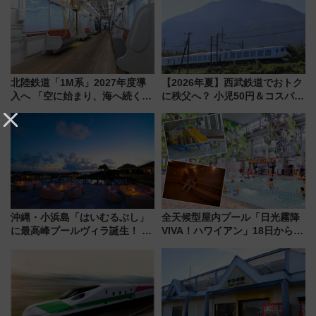
北陸鉄道「1M系」2027年度導
【2026年夏】西武鉄道でおトク
入へ 「空に始まり、海へ続く」
に秩父へ？ 小児50円＆コスパ最
白山比咩神社をモチーフにした
強きっぷで「安・近・短」な家
神秘的なデザイン
族旅行！ 深夜の正丸トンネル探
検や特急ラビューも
沖縄・小浜島「はいむるぶし」
全天候型屋内プール「日光霧降
に最高峰プールヴィラ誕生！ 石
VIVA！ハワイアン」18日から営
垣島から船で向かう究極のご褒
業開始 小さなお子様連れのフ
美旅「何もしない贅沢」を体験
ァミリーから大人まで幅広い世
してみない？
代が一日中楽しる夏のリゾート
を楽しんで