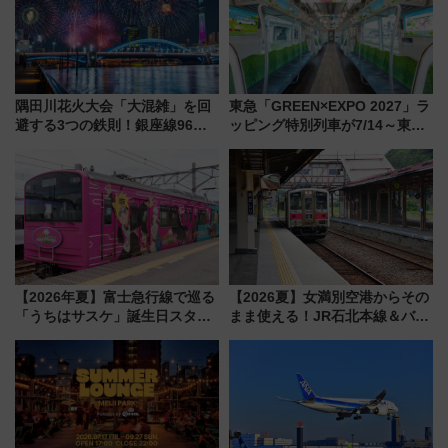
隅田川花火大会「大混雑」を回
東急「GREEN×EXPO 2027」ラ
避する3つの鉄則！銀座線96本
ッピング特別列車が7/14～東
増発･浅草線臨時ダイヤ･スカイ
横・田園都市・目黒線でデビュ
ツリー駅の規制まとめ 7/25開催
ー！ 注目の編成やデザインまと
（2026年）
め
【2026年夏】富士急行線で巡る
【2026夏】女満別空港からその
「うちはサスケ」誕生日スタン
まま使える！JR石北本線＆バス
プラリー！富士急ハイランド限
乗り放題「北見・網走周遊フリ
定グルメ＆グッズ徹底ガイド
ーパス」でおトクに道東観光
（8/3発売）