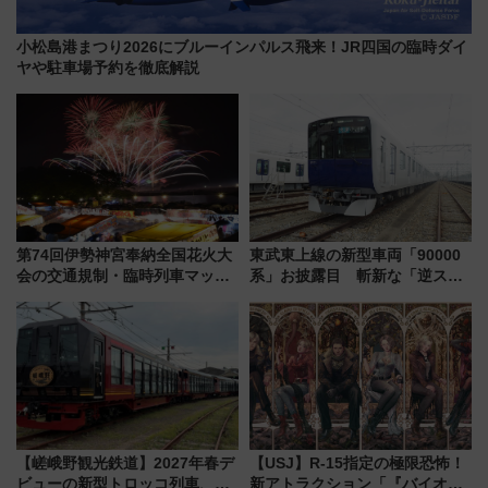
小松島港まつり2026にブルーインパルス飛来！JR四国の臨時ダイ
ヤや駐車場予約を徹底解説
第74回伊勢神宮奉納全国花火大
東武東上線の新型車両「90000
会の交通規制・臨時列車マッ
系」お披露目 斬新な「逆スラ
プ！JR東海・近鉄で快適にアク
ント式」の先頭形状と明るく開
セス
放的な車内空間に注目、デビュ
ーは9月
【嵯峨野観光鉄道】2027年春デ
【USJ】R-15指定の極限恐怖！
ビューの新型トロッコ列車、い
新アトラクション「『バイオハ