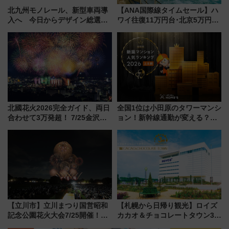
北九州モノレール、新型車両導
【ANA国際線タイムセール】ハ
入へ 今日からデザイン総選挙
ワイ往復11万円台･北京5万円台
始まる
～、憧れのビジネスクラスも！
来春のGW旅行まで狙える激ア
ツ路線まとめ（8/10まで）
北國花火2026完全ガイド、両日
全国1位は小田原のタワーマンシ
合わせて3万発超！ 7/25金沢大
ョン！新幹線通勤が変える？
会・8/1川北大会の2つの花火大
「住みたい街」の最新トレンド
会の日程・アクセス・観覧席ま
【新築マンション人気ランキン
とめ（石川県）
グ】
【立川市】立川まつり国営昭和
【札幌から日帰り観光】ロイズ
記念公園花火大会7/25開催！
カカオ＆チョコレートタウン3周
5000発の花火が夜を彩る 今年は
年！ 9月は入場料半額やチョコ