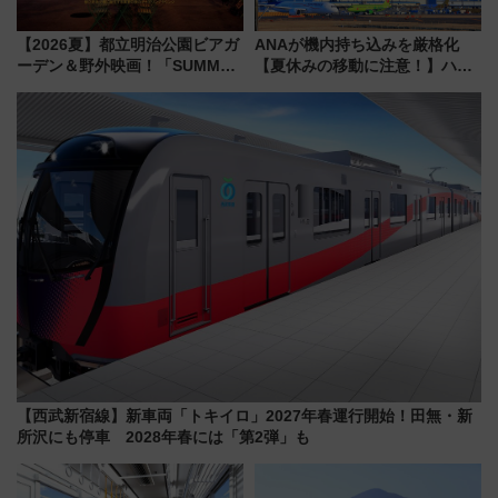
【2026夏】都立明治公園ビアガ
ANAが機内持ち込みを厳格化
ーデン＆野外映画！「SUMMER
【夏休みの移動に注意！】ハン
LOUNGE」のアクセスと上映ス
ドバッグやPCケースも対象の
ケジュール 夜風とビール、映画
「身の回り品」新サイズ制限
を満喫！
(40×30×20cm)おさらい
【西武新宿線】新車両「トキイロ」2027年春運行開始！田無・新
所沢にも停車 2028年春には「第2弾」も