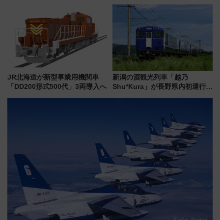
社の「8・8・8」な記念きっぷ
転見合わせ状況と交通網への影
たち
響
JR北海道が新型事業用機関車
新潟の酒観光列車「越乃
「DD200形式500代」3両導入へ
Shu*Kura」が長野県内初運行！
地酒と食を味わう信州プレDC特
別企画