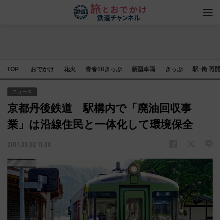
TOP
おでかけ
花火
青春18きっぷ
新型車両
きっぷ
駅･街 再
ニュース
京都丹後鉄道 駅構内で「廃油回収事
業」は沿線住民と一体化して環境保全
2017.08.02 11:08