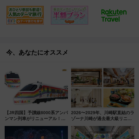
今、あなたにオススメ
【JR四国】予讃線8000系アンパ
2026〜2029年、川崎駅直結のラ
ンマン列車がリニューアル！内
ゾーナ川崎が過去最大級リニュ
外装デザイン公開 デビューは
ーアル！ フードコート拡大など
今年12月
「いつから何が変わるか」徹底
解説！