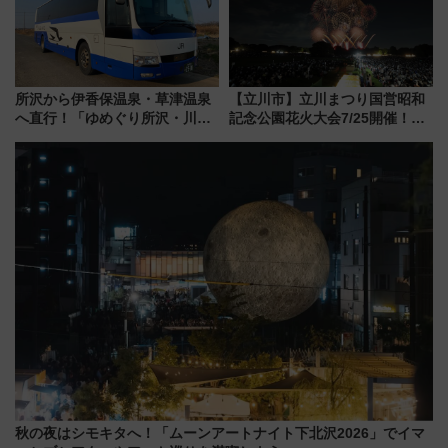
所沢から伊香保温泉・草津温泉
【立川市】立川まつり国営昭和
へ直行！「ゆめぐり所沢・川越
記念公園花火大会7/25開催！
号」で群馬の温泉旅をもっと気
5000発の花火が夜を彩る 今年は
軽に 運行ダイヤ・運賃を解説
混雑に要注意、その理由は
秋の夜はシモキタへ！「ムーンアートナイト下北沢2026」でイマ