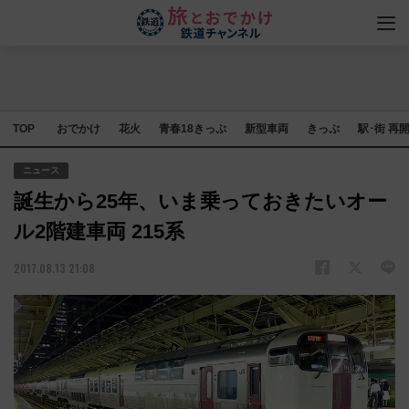
TOP
おでかけ
花火
青春18きっぷ
新型車両
きっぷ
駅･街 再
ニュース
誕生から25年、いま乗っておきたいオー
ル2階建車両 215系
2017.08.13 21:08