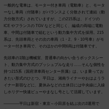
一般的な電車は、モーター付き車両（電動車）と、モータ
ーなし車両（付随車）がバランスよく分散されて連結（動
力分散方式）されていますが、この215系は、ドイツの
ICE やフランスの TGV などと同じく、編成の両端に電動
車、中間は付随車で組むという動力集中方式を採用。215
系は、先頭車両とその次の車両（1・2、9・10号車）がモ
ーター付き車両で、そのほかの中間6両は付随車です。
先頭車の1階は機械室、普通車の向かい合うボックスシー
ト、動力集中方式のプッシュプルな走り……そんな個性を
持つ215系（国府津車両センター所属）は、いま乗ってお
きたい形式のひとつ。平日は、湘南ライナーやおはようラ
イナー新宿などに、夏休みなどの土休日には中央線に入線
しホリデー快速ビューやまなし号として活躍しています。
――――平日は新宿・東京～小田原を結ぶ次の3運用で