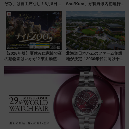
ぞみ」は自由席なし！8月8日午
Shu*Kura」が長野県内初運行！
前はほぼ満席…でも数時間ズラ
地酒と食を味わう信州プレDC特
せば空きが見つかることも 混
別企画
雑避ける「空席」探しのコツ
【2026年版】夏休みに家族で夜
北海道日本ハムのファーム施設
の動物園はいかが？東山動植物
地が決定！2030年代に向け千歳
園＆のんほいパーク「ナイト
線沿線が一大野球エリア
ZOO」開催情報