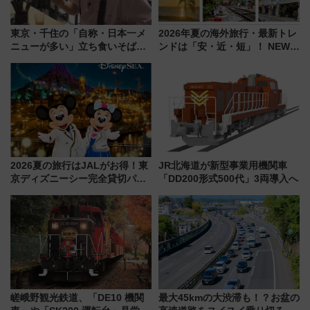
東京・千住の「自称・日本一メ
2026年夏の海外旅行・最新トレ
ニューが多い」立ち食いそば屋
ンドは「安・近・短」！ NEWT
とは？ ＢＳ日テレ『ドランク塚
調査から読み解く、最新の人気
地のふらっと立ち食いそば』
渡航先TOP5とは？ 円安時代の
7/27夜10時～放送
旅行術
2026夏の旅行はJALがお得！東
JR北海道が新型事業用機関車
京ディズニーシー完全貸切パー
「DD200形式500代」3両導入へ
ティー招待券が当たるキャンペ
ーン始まる 条件は「夏の国内
線に2回搭乗」
嵯峨野観光鉄道、「DE10 機関
最大45kmの大渋滞も！？お盆の