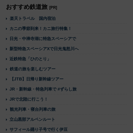
おすすめ鉄道旅
[PR]
楽天トラベル 国内宿泊
カニの季節到来！カニ旅行特集！
日光・中禅寺湖に特急スペーシアで
新型特急スペーシアXで日光鬼怒川へ
近鉄特急「ひのとり」
鉄道の旅を楽しむツアー
【JTB】日帰り新幹線ツアー
JR・新幹線・特急列車で #ずらし旅
JRで北陸に行こう！
観光列車・寝台列車の旅
立山黒部アルペンルート
サフィール踊り子号で行く伊豆