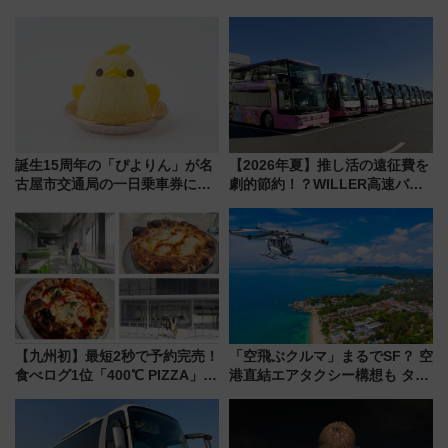
「HirakeBA」8月3日始動、ス
文化財・丸亀城「延寿閣別館」
マホで簡単申請 物販や演奏会な
にオーダーメイド型の宿泊プラ
どに【JR東日本】
ンが誕生！
誕生15周年の「ぴよりん」が名
【2026年夏】推し活の遠征費を
古屋市交通局の一日乗車券に！
劇的節約！？WILLER高速バス
東山線では貸切電車も登場【限
「1km5円セール」やワンコイン
定1万5000枚】
温泉の最強ルート 予約期間・
対象路線まとめ
【九州初】最短2秒で予約完売！
「空飛ぶクルマ」まるでSF？ 空
食べログ1位「400℃ PIZZA」が
港直結エアタクシー構想も タイ
博多駅すぐの明治公園に8/7オー
で検証
プン。もつ鍋風など限定メニュ
ーも