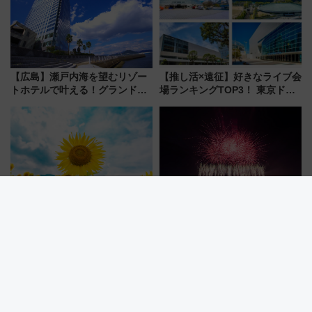
活躍するための仕組みも
【広島】瀬戸内海を望むリゾー
【推し活×遠征】好きなライブ会
トホテルで叶える！グランドプ
場ランキングTOP3！ 東京ドー
リンスホテル広島のフォトウエ
ムや大阪城ホールが選ばれる理
ディング＆カジュアルパーティ
由と交通アクセス術、ライブ会
ープラン
場に何を求める？
【岐阜・飛騨高山】夏の家族旅
秋の夜長に大迫力！第6回川口花
行に！ゲレンデ一面に20万本の
火大会チケット情報＆川口駅か
ひまわりが咲き誇る「アルコピ
らのアクセスガイド
アひまわり園」開園