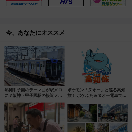
今、あなたにオススメ
熱闘甲子園のテーマ曲が駅メロ
ポケモン「ヌオー」と巡る高知
に？阪神・甲子園駅の接近メロ
旅！ ポケふた＆ヌオー電車で楽
ディがVaundy「かげろう」×向
しむ鉄道スタンプラリーで土佐
谷実アレンジの特別仕様へ、8月
路の絶景と絶品グルメを満喫！
5日始発から
（7月18日スタート）