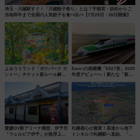
埼玉・川越駅すぐ！「川越餃子祭り」とは？宇都宮・浜松からご
当地和牛まで全国の人気餃子を食べ比べ【7月25日・26日開催】
よみうりランド「ポケパーク カ
East-iの後継機「E927形」2029
ントー」チケット新ルール解
年度デビューへ！新たな「新幹
説！購入制限の緩和と入場時の
線専用検測車」の性能を徹底解
本人確認が11月スタート
説【JR東日本】
愛媛OV新アリーナ構想、伊予市
札幌都心が激変！高速から地下
「ウェルピア伊予」が急浮上！
トンネルで札幌駅へ直結、「創
サイボウズ青野社長の参加表明
成川通都心アクセス道路」が7月