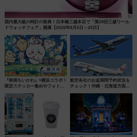
国内最大級の時計の祭典！日本橋三越本店で「第29回三越ワール
ドウォッチフェア」開幕【2026年8月5日～25日】
『映画ちいかわ』×横浜コラボ！
航空各社のお盆期間予約状況を
限定ステッカー集めやフォトス
チェック！沖縄・北海道方面は
ポット、特別花火でみなとみら
予約急増中、いまから狙うべき
いを満喫しよう（花火鑑賞会応
日は？
募は7/12まで！）