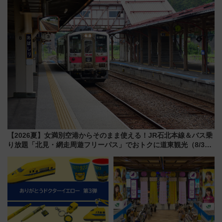
グ】
ぶ！ JR空港駅は2面3線化！
【2026夏】女満別空港からそのまま使える！JR石北本線＆バス乗
り放題「北見・網走周遊フリーパス」でおトクに道東観光（8/3発
売）