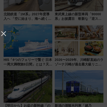
北陸鉄道「1M系」2027年度導
東武東上線の新型車両「90000
入へ 「空に始まり、海へ続く」
系」お披露目 斬新な「逆スラ
白山比咩神社をモチーフにした
ント式」の先頭形状と明るく開
神秘的なデザイン
放的な車内空間に注目、デビュ
ーは9月
HIS「4つのフェリーで繋ぐ 日本
2026〜2029年、川崎駅直結のラ
一周大満喫旅8日間」とは？天橋
ゾーナ川崎が過去最大級リニュ
立・小樽・日光東照宮など全国
ーアル！ フードコート拡大など
の絶景＆限定グルメを網羅！煩
「いつから何が変わるか」徹底
雑な手続きも不要でお手軽に楽
解説！
しめるプランが登場
【明日から】お盆の新幹線「の
新潟の酒観光列車「越乃