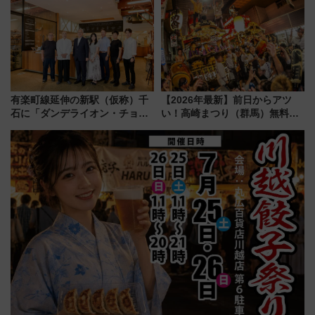
と料金・アクセスを徹底解説
開発、バスタ新潟構想まで徹底
（札幌市）
解説！
有楽町線延伸の新駅（仮称）千
【2026年最新】前日からアツ
石に「ダンデライオン・チョコ
い！高崎まつり（群馬）無料観
レート」が出店！ 東京メトロが
覧エリアから初開催100人みこ
1億円出資で挑む新時代のまちづ
しまで
くりとは？