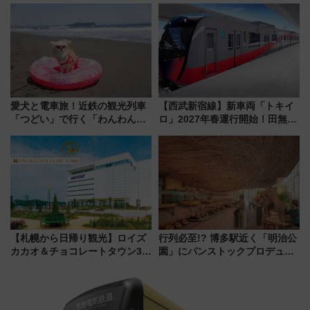
で探る鉄道アクセスの未来
から本格着工、延長4.8km整備
事業の全貌
愛犬と電車旅！近鉄の観光列車
【西武新宿線】新車両「トキイ
「つどい」で行く「わんわん列
ロ」2027年春運行開始！田無・
車」第5弾！海辺のBBQも楽し
新所沢にも停車 2028年春には
める日帰りツアー
「第2弾」も
【札幌から日帰り観光】ロイズ
行列必至!? 博多駅近く「明治公
カカオ＆チョコレートタウン3周
園」にパンストックプロデュー
年！ 9月は入場料半額やチョコ
スの新業態『Land Bageri』8/7
詰め放題を開催、ロイズタウン
オープン 秋からはビストロ営業
駅からのアクセスも
も！