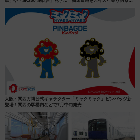
車」や「SK200 運転台」見学ツ
高速道路をスイスイ乗り切る快
アーを開催！ ラストランイベン
適ドライブ術
トの一環で激レア体験できちゃ
うかも 参加方法やスケジュール
をご紹介
大阪・関西万博公式キャラクター「ミャクミャク」ピンバッジ新
登場！関西の駅構内などで7月中旬発売