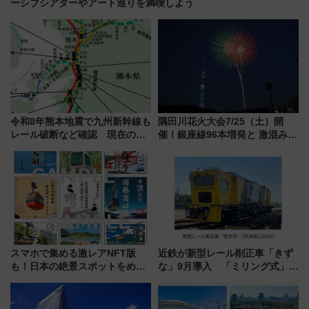
ーシブシアターやアート巡りを満喫しよう
令和8年熊本地震で九州新幹線も
隅田川花火大会7/25（土）開
レール破断など確認 現在の運
催！銀座線96本増発と 激混みの
転見合わせ状況と交通網への影
「浅草駅」を回避する最寄り駅･
響
アクセス攻略法、2万発の花火が
都心の夜に！
スマホで集める激レアNFT版
近鉄が新型レール削正車「きず
も！日本の絶景スポットをめぐ
な」9月導入 「ミリング式」採
って集める「索道印(さくどうい
用でメンテナンス作業を効率
ん)」企画がスタート
化！安全性や乗り心地の向上に
貢献するだけでなく、全線区で