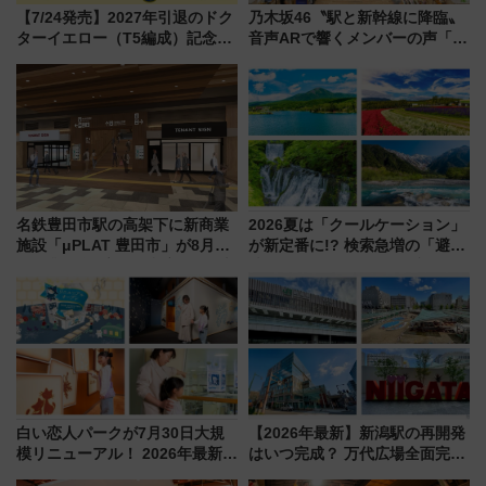
【7/24発売】2027年引退のドク
乃木坂46〝駅と新幹線に降臨〟
ターイエロー（T5編成）記念グ
音声ARで響くメンバーの声「真
ッズ7種が登場！ 新幹線車内放
夏の全国ツアー2026」
送の目覚まし時計など通販・販
売店舗まとめ
名鉄豊田市駅の高架下に新商業
2026夏は「クールケーション」
施設「μPLAT 豊田市」が8月26
が新定番に!? 検索急増の「避暑
日開業！全8店舗が出店し街の新
地ランキングTOP5」。涼しさ
たな玄関口へ
と移動を楽しむ、電車で行くお
すすめ観光情報も
白い恋人パークが7月30日大規
【2026年最新】新潟駅の再開発
模リニューアル！ 2026年最新の
はいつ完成？ 万代広場全面完成
新エリア・工場見学の見どころ
から「にいがた2キロ」・古町再