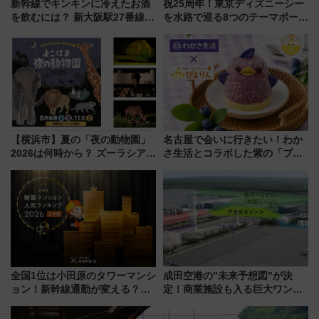
新幹線でキンキンに冷えたお酒
祝25周年！東京ディズニーシー
を飲むには？ 新大阪駅27番線ホ
を水路で巡る8つのテーマポート
ームに登場した完全キャッシュ
と限定デコレーションを解説
レス「カップ氷」専用自販機が
話題！
【横浜市】夏の「夜の動物園」
名古屋で会いに行きたい！わか
2026は何時から？ ズーラシア・
さ生活とコラボした紫の「ブル
野毛山・金沢の電車アクセスや
ーベリーぴよりん」期間限定販
見どころ、限定イベントを徹底
売
解説！
全国1位は小田原のタワーマンシ
成田空港の”未来予想図”が決
ョン！新幹線通勤が変える？
定！商業施設も入る巨大ワンタ
「住みたい街」の最新トレンド
ーミナル、京成の高架新駅整備
【新築マンション人気ランキン
で新型特急が品川･羽田とを結