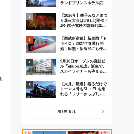
ランドプリンスホテル広島
のフォトウエディング＆カ
ジュアルパーティープラン
【2026年】銚子みなとまつ
り花火大会は8/8 (土)開催！
JR･銚子電鉄の臨時列車や
アクセス情報、利根川に咲
く8,000発の大迫力＆屋台
【西武新宿線】新車両「ト
を満喫
キイロ」2027年春運行開
始！田無・新所沢にも停
車 2028年春には「第2
弾」も
9月10日オープンの直結ビ
ル「ekubo京成」誕生で、
スカイライナーも停まる巨
大ハブ駅・新鎌ヶ谷はどう
属
変わる？ 全テナント情報も
【大井川鐵道】着るだけで
公開！
トーマス号もSL・ELも乗
れる「フリーきっぷTシャ
ツ」8月6日より受注販売
VIEW ALL