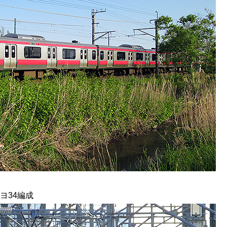
ヨ34編成