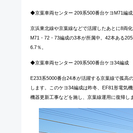
◆京葉車両センター 209系500番台ケヨM71編
京浜東北線や京葉線などで活躍したあとに8両化
M71・72・73編成の3本が所属中。42本ある
6.7％。
◆京葉車両センター 209系500番台ケヨ34編成
E233系5000番台24本が活躍する京葉線で孤
します。このケヨ34編成は昨冬、EF81形電
機器更新工事などを施し、京葉線運用に復帰し