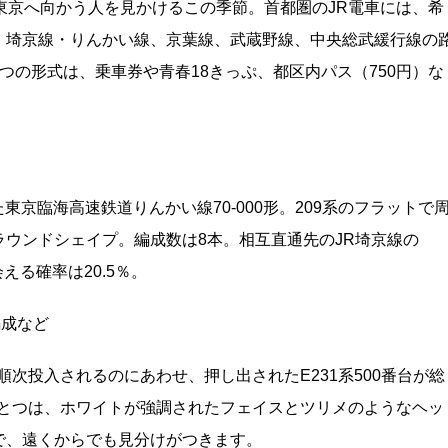
東京へ向かう人を見かけるこの季節。首都圏のJR電車には、希
、埼京線・りんかい線、京葉線、武蔵野線、中央総武緩行線の
つの形式は、乗車券や青春18きっぷ、都区内パス（750円）な
東京臨海高速鉄道りんかい線70-000形。209系のフラットで
ウンドシェイプ。編成数は8本。相互直通先のJR埼京線の
会える確率は20.5％。
編成など
順次投入されるのにあわせ、押し出されたE231系500番台が総
ひとつは、ホワイトが強調されたフェイスとツリメのようなヘッ
で、遠くからでも見分けがつきます。