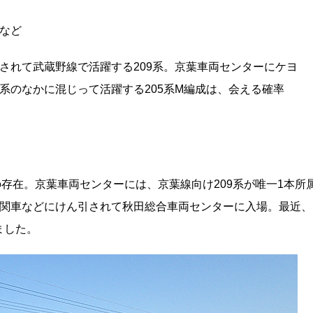
成など
されて武蔵野線で活躍する209系。京葉車両センターにケヨ
205系のなかに混じって活躍する205系M編成は、会える確率
高の存在。京葉車両センターには、京葉線向け209系が唯一1本所
気機関車などにけん引されて秋田総合車両センターに入場。最近、
ました。