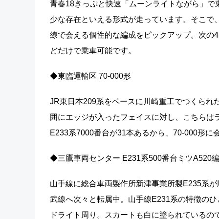
青春18きっぷと快速「ムーンライトながら」で
少な存在といえる形式が走っています。そこで
線で会える個性的な編成をピックアップ。次の4
どだけで乗車可能です。
◆東臨運輸区 70-000形
JR東日本209系をベースに川崎重工でつくられた
囲にエッジが入ったフェイスに対し、こちらはラ
E233系7000番台が31本あるから、70-000形に
◆三鷹車両センター E231系500番台ミツA520
山手線に総合車両製作所新津事業所製E235系が
武線へ次々と転属中。山手線E231系の特徴の
ドライト周り。スカートも白に塗られているの