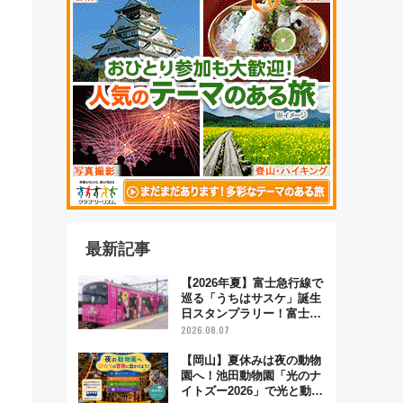
最新記事
【2026年夏】富士急行線で
巡る「うちはサスケ」誕生
日スタンプラリー！富士急
ハイランド限定グルメ＆グ
2026.08.07
ッズ徹底ガイド
【岡山】夏休みは夜の動物
園へ！池田動物園「光のナ
イトズー2026」で光と動物