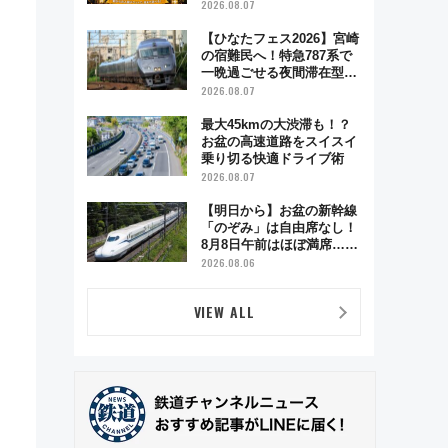
が彩る特別な夜
2026.08.07
【ひなたフェス2026】宮崎
の宿難民へ！特急787系で
一晩過ごせる夜間滞在型イ
ベント「スワローおひさ
2026.08.07
ま」が救世主に？
最大45kmの大渋滞も！？
お盆の高速道路をスイスイ
乗り切る快適ドライブ術
2026.08.07
【明日から】お盆の新幹線
「のぞみ」は自由席なし！
8月8日午前はほぼ満席…で
も数時間ズラせば空きが見
2026.08.06
つかることも 混雑避ける
「空席」探しのコツ
VIEW ALL