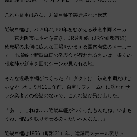
新幹線N700系、ドバイメトロ、カイロ地下鉄……。
これら電車はみな、近畿車輛で製造された形式。
近畿車輛は、2020年で100年をむかえる鉄道車両メーカ
ー。東大阪市に本社を置き、JR片町線（JR学研都市線）
徳庵駅の東側に広大な工場をかまえる国内有数のメーカー
で、出場線で新型車両の発表会が行われるさいは、多くの
報道陣が新車を囲むシーンが見られる地。
そんな近畿車輛がつくったプロダクトは、鉄道車両だけじ
ゃなかった。9月11日午前、自宅リフォーム中に訪れたサ
ッシ業者との会話のなかで、こんな話が飛び出した。
「あー、これは……近畿車輛がつくったもんだね。いまも
うね、部品を取り寄せるのもたいへんなんよ」
近畿車輛は1956（昭和31）年、建築用スチール製サッ