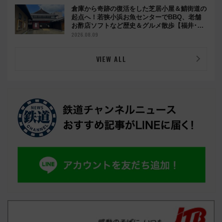
倉庫から奇跡の復活をした芝居小屋＆鯖街道の
起点へ！若狭小浜お魚センターでBBQ、老舗
お酢店ソフトなど歴史＆グルメ散歩【福井･小
浜観光】
2026.08.09
VIEW ALL