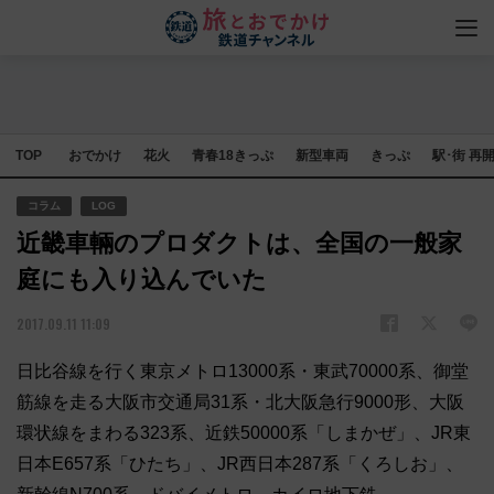
TOP
おでかけ
花火
青春18きっぷ
新型車両
きっぷ
駅･街 再
コラム
LOG
近畿車輛のプロダクトは、全国の一般家
庭にも入り込んでいた
2017.09.11 11:09
日比谷線を行く東京メトロ13000系・東武70000系、御堂
筋線を走る大阪市交通局31系・北大阪急行9000形、大阪
環状線をまわる323系、近鉄50000系「しまかぜ」、JR東
日本E657系「ひたち」、JR西日本287系「くろしお」、