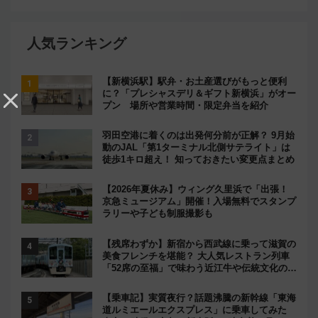
人気ランキング
【新横浜駅】駅弁・お土産選びがもっと便利
に？「プレシャスデリ＆ギフト新横浜」がオー
プン 場所や営業時間・限定弁当を紹介
羽田空港に着くのは出発何分前が正解？ 9月始
動のJAL「第1ターミナル北側サテライト」は
徒歩1キロ超え！ 知っておきたい変更点まとめ
【2026年夏休み】ウィング久里浜で「出張！
京急ミュージアム」開催！入場無料でスタンプ
ラリーや子ども制服撮影も
【残席わずか】新宿から西武線に乗って滋賀の
美食フレンチを堪能？ 大人気レストラン列車
「52席の至福」で味わう近江牛や伝統文化の特
別コラボ
【乗車記】実質夜行？話題沸騰の新幹線「東海
道ルミエールエクスプレス」に乗車してみた