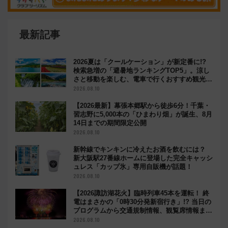
最新記事
2026夏は「クールケーション」が新定番に!?
検索急増の「避暑地ランキングTOP5」。涼し
さと移動を楽しむ、電車で行くおすすめ観光情
報も
2026.08.10
【2026最新】幕張本郷駅から徒歩6分！千葉・
習志野に5,000本の「ひまわり畑」が誕生、8月
14日までの期間限定公開
2026.08.10
新幹線でキンキンに冷えたお酒を飲むには？
新大阪駅27番線ホームに登場した完全キャッシ
ュレス「カップ氷」専用自販機が話題！
2026.08.10
【2026諏訪湖花火】臨時列車45本を運転！ 終
電はまさかの「0時30分発新宿行き」!? 当日の
プログラムから交通規制情報、観覧席情報まで
徹底解説
2026.08.10