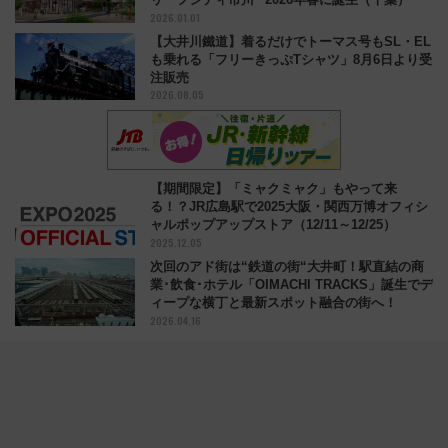
2026.01.01
【大井川鐵道】着るだけでトーマス号もSL・EL
も乗れる「フリーきっぷTシャツ」8月6日より受
注販売
2026.08.05
【期間限定】「ミャクミャク」もやって来
る！？JR広島駅で2025大阪・関西万博オフィシ
ャルポップアップストア（12/11～12/25）
2025.12.05
次回のアド街は“鉄道の街“大井町！駅直結の商
業･飲食･ホテル「OIMACHI TRACKS」誕生でデ
ィープな横丁と最新スポット融合の街へ！
2026.04.16