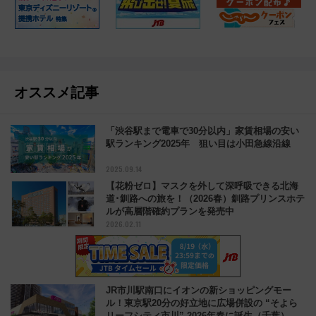
オススメ記事
「渋谷駅まで電車で30分以内」家賃相場の安い
駅ランキング2025年 狙い目は小田急線沿線
2025.09.14
【花粉ゼロ】マスクを外して深呼吸できる北海
道･釧路への旅を！（2026春）釧路プリンスホテ
ルが高層階確約プランを発売中
2026.02.11
JR市川駅南口にイオンの新ショッピングモー
ル！東京駅20分の好立地に広場併設の “そよら
リーフシティ市川” 2026年春に誕生（千葉）