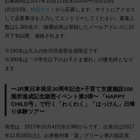
応募期間は2017年10月11日(水)10:00〜10月23日
(月)23:59。
特設サイト
から応募します。サイトにアクセス
して必要事項を入力してエントリーしてください。募集人
数は1､300名※、抽選結果は登録したメールアドレスに10
月下旬以降、連絡されます。
※100名は大人の休日倶楽部会員限定です
※300名は「小学生以下のお子さま連れ」の優先枠となり
ます
〜JR東日本発足30周年記念×子育て支援施設100
箇所達成記念謝恩イベント第3弾〜 「HAPPY
CHILD号」で行く「わくわく」「はっけん」日帰
り体験ツアー
発売は、2017年10月4日(水)13時からです。出発日は2017
年11月18日(土)。お座敷列車「宴」グリーン車の指定席