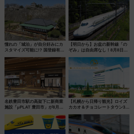
憧れの「城泊」が自分好みにカ
【明日から】お盆の新幹線「の
スタマイズ可能に!? 国登録有形
ぞみ」は自由席なし！8月8日午
文化財・丸亀城「延寿閣別館」
前はほぼ満席…でも数時間ズラ
にオーダーメイド型の宿泊プラ
せば空きが見つかることも 混
ンが誕生！
雑避ける「空席」探しのコツ
名鉄豊田市駅の高架下に新商業
【札幌から日帰り観光】ロイズ
施設「μPLAT 豊田市」が8月26
カカオ＆チョコレートタウン3周
日開業！全8店舗が出店し街の新
年！ 9月は入場料半額やチョコ
たな玄関口へ
詰め放題を開催、ロイズタウン
駅からのアクセスも