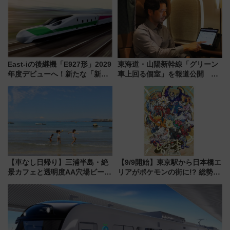
め
場
East-iの後継機「E927形」2029
東海道・山陽新幹線「グリーン
年度デビューへ！新たな「新幹
車上回る個室」を報道公開 プ
線専用検測車」の性能を徹底解
ライベート感備えた上質な空間
説【JR東日本】
【車なし日帰り】三浦半島・絶
【9/9開始】東京駅から日本橋エ
景カフェと透明度AA穴場ビーチ
リアがポケモンの街に!? 総勢
を巡る！ おトクな電車きっぷ活
100匹以上が出現「レジェンド
用してストレスフリー旅へ行こ
リサーチ」本格謎解き・グッズ
う！
情報まとめ