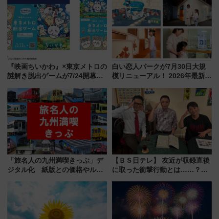
ア「LAKESIDE PARK」（埼玉
路の絶景と絶品グルメを満喫！
県越谷市）
（7月18日スタート）
『映画ちいかわ』×東京メトロの
白い恋人パークが7月30日大規
謎解き脱出ゲームが7/24開幕！
模リニューアル！ 2026年最新の
オリジナル24時間券の買い方と
新エリア・工場見学の見どころ
遊び方を解説！（7/10発売開
と料金・アクセスを徹底解説
始）
（札幌市）
「旅名人の九州満喫きっぷ」デ
【ＢＳ日テレ】 友近が収録直後
ジタル化 紙版との価格やルー
に取った衝撃行動とは……？
ルの違いを解説
『友近・礼二の妄想トレイン』
で極上の夏祭り鉄道旅を放送