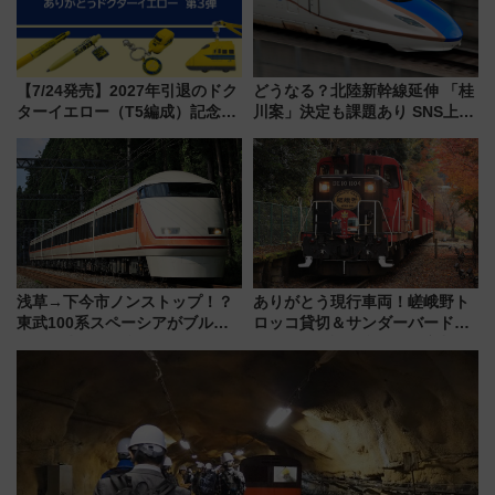
【7/24発売】2027年引退のドク
どうなる？北陸新幹線延伸 「桂
ターイエロー（T5編成）記念グ
川案」決定も課題あり SNS上の
ッズ7種が登場！ 新幹線車内放
声は
送の目覚まし時計など通販・販
売店舗まとめ
浅草→下今市ノンストップ！？
ありがとう現行車両！嵯峨野ト
東武100系スペーシアがブルー
ロッコ貸切＆サンダーバードレ
リボン賞35周年記念で「デビュ
ストランで語り合う秋の京都
ー当時の停車駅」を再現 運転
斉藤雪乃＆福原トシヒロと行
時刻や特急券の買い方を紹介
く！9月13日「京都の鉄道満喫
ツアー」開催