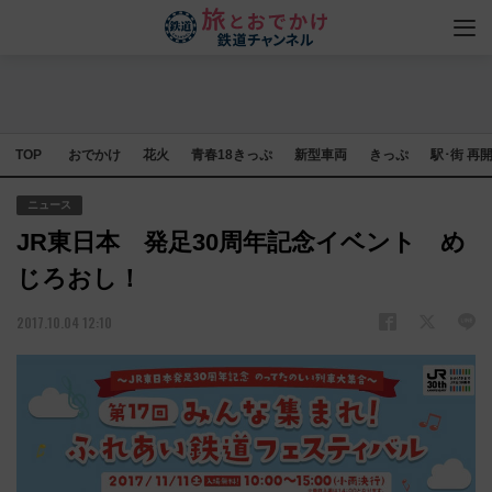
TOP
おでかけ
花火
青春18きっぷ
新型車両
きっぷ
駅･街 再
ニュース
JR東日本 発足30周年記念イベント め
じろおし！
2017.10.04 12:10