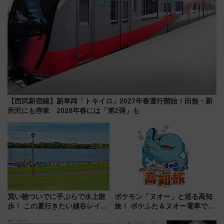
【西武新宿線】新車両「トキイロ」2027年春運行開始！田無・新
所沢にも停車 2028年春には「第2弾」も
買い物ついでに手ぶらで水上散
ポケモン「ヌオー」と巡る高知
歩！ この夏行きたい越谷レイク
旅！ ポケふた＆ヌオー電車で楽
タウンの新たな水辺の憩いエリ
しむ鉄道スタンプラリーで土佐