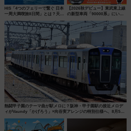
HIS「4つのフェリーで繋ぐ 日本
【2026秋デビュー】東武東上線
一周大満喫旅8日間」とは？天橋
の新型車両「90000系」にいち
立・小樽・日光東照宮など全国
早く乗れる！ 8/11開催の小学生
の絶景＆限定グルメを網羅！煩
向け先行試乗会でキッズアンバ
雑な手続きも不要でお手軽に楽
サダーになろう
しめるプランが登場
熱闘甲子園のテーマ曲が駅メロに？阪神・甲子園駅の接近メロデ
ィがVaundy「かげろう」×向谷実アレンジの特別仕様へ、8月5日
始発から