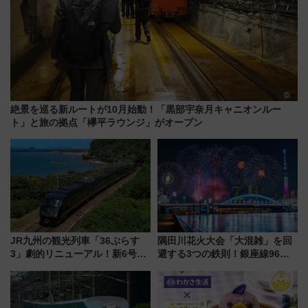
絶景を巡る新ルートが10月始動！「黒部宇奈月キャニオンルー
ト」と旅の拠点「欅平ラウンジ」がオープン
JR九州の観光列車「36ぷらす
隅田川花火大会「大混雑」を回
3」劇的リニューアル！新6号車
避する3つの鉄則！銀座線96本
“1〜2名用グリーン個室”と曜日
増発･浅草線臨時ダイヤ･スカイ
別 “プレミアムランチ”導入･ル
ツリー駅の規制まとめ 7/25開催
ートや価格など解説
（2026年）