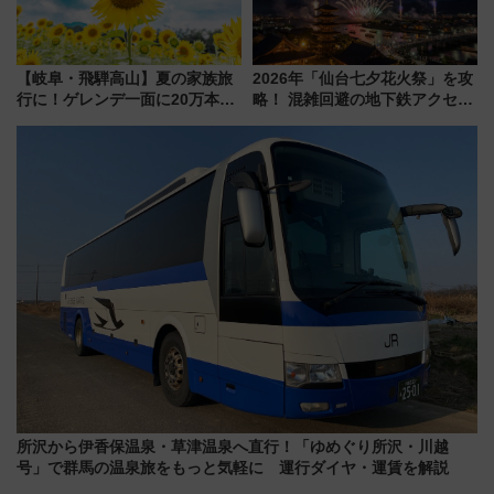
【岐阜・飛騨高山】夏の家族旅
2026年「仙台七夕花火祭」を攻
行に！ゲレンデ一面に20万本の
略！ 混雑回避の地下鉄アクセス
ひまわりが咲き誇る「アルコピ
からまだ買える有料席情報、花
アひまわり園」開園
火前に楽しむ仙台観光ルートま
で解説！
所沢から伊香保温泉・草津温泉へ直行！「ゆめぐり所沢・川越
号」で群馬の温泉旅をもっと気軽に 運行ダイヤ・運賃を解説