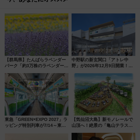
【群馬県】たんばらラベンダー
中野駅の新玄関口「アトレ中
パーク「約3万株のラベンダー」
野」が2026年12月9日開業！新
が見頃！新幹線＆無料送迎バス
改札直結で屋上BBQも楽しめる
で都心から約1時間半で夏の絶景
注目スポット
を！
東急「GREEN×EXPO 2027」ラ
【気仙沼大島】新モノレールで
ッピング特別列車が7/14～東
山頂へ！絶景の「亀山テラス
横・田園都市・目黒線でデビュ
360°」が7月19日オープン、休
ー！ 注目の編成やデザインまと
暇村のお得な日帰りプランも登