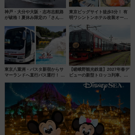
神戸・大分や大阪・志布志航路
東京ビッグサイト徒歩3分！ 有
が破格！夏休み限定の「さんふ
明ワシントンホテル改装オープ
らわあスペシャルセール」スタ
ン直前「ゆりかもめ運転台付き
ート 夕朝食ビュッフェ付きで
客室」や海鮮丼が人気の朝食ビ
快適な船旅はいかが？
ュッフェを現地レポ
東京八重洲・バスタ新宿からサ
【嵯峨野観光鉄道】2027年春デ
マーランドへ直行バス運行！ お
ビューの新型トロッコ列車、い
トクな1Dayパスで夏のプールと
よいよ試運転開始へ！現行車両
推し活を楽しもう！（2026年
は2026年で引退
8/1～31）