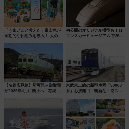
「うまいこと考えた」富士急が
初公開のオリジナル模型も！ロ
画期的な仕組みを導入！ 人のか
マンスカーミュージアムでVSE
わりにスマホが並ぶ「分身く
の設計秘話に迫る企画展が7月
ん」始動
15日スタート
【名鉄広見線】新可児～御嵩間
東武東上線の新型車両「90000
が2029年4月に廃止へ 存続協
系」お披露目 斬新な「逆スラ
議終了で100年の歴史に幕
ント式」の先頭形状と明るく開
放的な車内空間に注目、デビュ
ーは9月