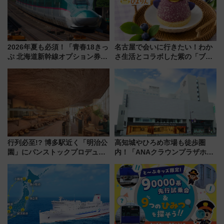
2026年夏も必須！「青春18きっ
名古屋で会いに行きたい！わか
ぷ 北海道新幹線オプション券」
さ生活とコラボした紫の「ブル
自動改札対応ルールと途中下車
ーベリーぴよりん」期間限定販
の罠
売
行列必至!? 博多駅近く「明治公
高知城やひろめ市場も徒歩圏
園」にパンストックプロデュー
内！「ANAクラウンプラザホテ
スの新業態『Land Bageri』8/7
ル高知」が8月開業
オープン 秋からはビストロ営業
も！