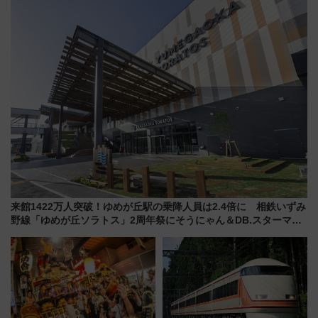
敬の名作写真も、駅弁フェスも
地のふらっと立ち食いそば』
同時開催！
7/27夜10時～放送
来館1422万人突破！ゆめが丘駅の乗降人員は2.4倍に 相鉄いずみ
野線「ゆめが丘ソラトス」2周年祭にそうにゃん＆DB.スターマン
が登場