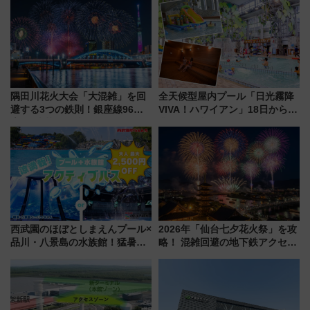
日は？
ブ」今秋登場 ―予測不能の恐
怖に泣き叫べ―
隅田川花火大会「大混雑」を回
全天候型屋内プール「日光霧降
避する3つの鉄則！銀座線96本
VIVA！ハワイアン」18日から営
増発･浅草線臨時ダイヤ･スカイ
業開始 小さなお子様連れのフ
ツリー駅の規制まとめ 7/25開催
ァミリーから大人まで幅広い世
（2026年）
代が一日中楽しる夏のリゾート
を楽しんで
西武園のほぼとしまえんプール×
2026年「仙台七夕花火祭」を攻
品川・八景島の水族館！猛暑を
略！ 混雑回避の地下鉄アクセス
乗り切る「アクティブパス」で
からまだ買える有料席情報、花
夏休みをお得に楽しむ！
火前に楽しむ仙台観光ルートま
で解説！