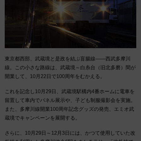
東京都西部、武蔵境と是政を結ぶ盲腸線――西武多摩川
線。この小さな路線は、武蔵境～白糸台（旧北多磨）間が
開業して、10月22日で100周年をむかえる。
これを記念し10月29日、武蔵境駅構内4番ホームに電車を
留置して車内でパネル展示や、子ども制服撮影会を実施。
また、多摩川線開業100周年記念グッズの発売、エミオ武
蔵境でキャンペーンを展開する。
さらに、10月29日～12月3日には、かつて使用していた改