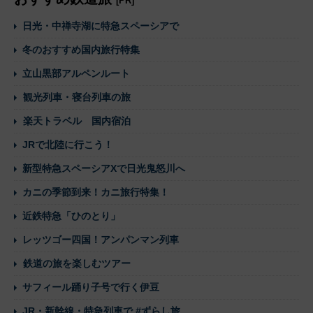
[PR]
日光・中禅寺湖に特急スペーシアで
冬のおすすめ国内旅行特集
立山黒部アルペンルート
観光列車・寝台列車の旅
楽天トラベル 国内宿泊
JRで北陸に行こう！
新型特急スペーシアXで日光鬼怒川へ
カニの季節到来！カニ旅行特集！
近鉄特急「ひのとり」
レッツゴー四国！アンパンマン列車
鉄道の旅を楽しむツアー
サフィール踊り子号で行く伊豆
JR・新幹線・特急列車で #ずらし旅