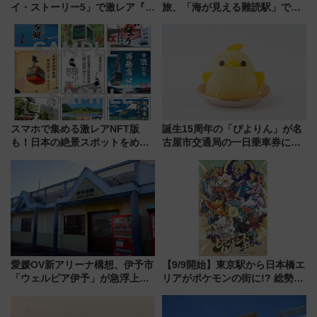
イ・ストーリー5」で激レア『ロ
旅、「海が見える難読駅」で幸
ルカナ』カードをゲット！最新
せの黄色いハンカチに願いを
デコレーションも徹底解説
「新・鉄道ひとり旅」279回目
の舞台は「島原鉄道」
スマホで集める激レアNFT版
誕生15周年の「ぴよりん」が名
も！日本の絶景スポットをめぐ
古屋市交通局の一日乗車券に！
って集める「索道印(さくどうい
東山線では貸切電車も登場【限
ん)」企画がスタート
定1万5000枚】
愛媛OV新アリーナ構想、伊予市
【9/9開始】東京駅から日本橋エ
「ウェルピア伊予」が急浮上！
リアがポケモンの街に!? 総勢
サイボウズ青野社長の参加表明
100匹以上が出現「レジェンド
で探る鉄道アクセスの未来
リサーチ」本格謎解き・グッズ