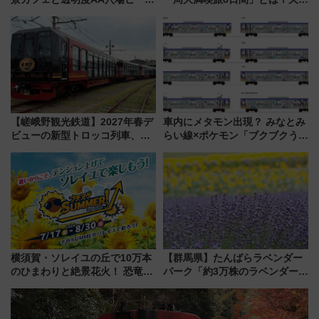
を巡る！ おトクな電車きっぷ活
立・小樽・日光東照宮など全国
用してストレスフリー旅へ行こ
の絶景＆限定グルメを網羅！煩
う！
雑な手続きも不要でお手軽に楽
しめるプランが登場
【嵯峨野観光鉄道】2027年春デ
車内にメタモン出現？ みなとみ
ビューの新型トロッコ列車、い
らい線×ポケモン「ブクブクうみ
よいよ試運転開始へ！現行車両
ぞこの街」ラッピング電車が運
は2026年で引退
行開始に！ この夏は直通列車で
横浜へ！
横須賀・ソレイユの丘で10万本
【群馬県】たんばらラベンダー
のひまわりと絶景花火！ 恐竜や
パーク「約3万株のラベンダー」
ドッグプールなど三浦半島の日
が見頃！新幹線＆無料送迎バス
帰りお出かけ最新情報（2026年
で都心から約1時間半で夏の絶景
7月17日～開催）
を！