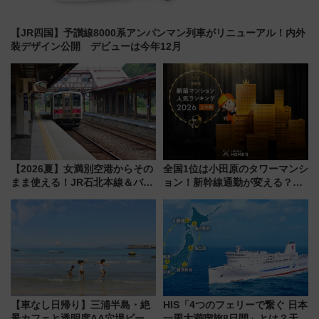
【JR四国】予讃線8000系アンパンマン列車がリニューアル！内外
装デザイン公開 デビューは今年12月
【2026夏】女満別空港からその
全国1位は小田原のタワーマンシ
まま使える！JR石北本線＆バス
ョン！新幹線通勤が変える？
乗り放題「北見・網走周遊フリ
「住みたい街」の最新トレンド
ーパス」でおトクに道東観光
【新築マンション人気ランキン
（8/3発売）
グ】
【車なし日帰り】三浦半島・絶
HIS「4つのフェリーで繋ぐ 日本
景カフェと透明度AA穴場ビーチ
一周大満喫旅8日間」とは？天橋