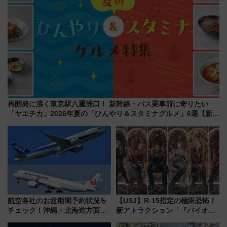
再開発に沸く東京駅八重洲口！ 新幹線・バス乗車前に寄りたい
「ヤエチカ」2026年夏の「ひんやり＆スタミナグルメ」6選【新店
舗も！】
航空各社のお盆期間予約状況を
【USJ】R-15指定の極限恐怖！
チェック！沖縄・北海道方面は
新アトラクション「『バイオハ
予約急増中、いまから狙うべき
ザード レクイエム』 ザ・ダイ