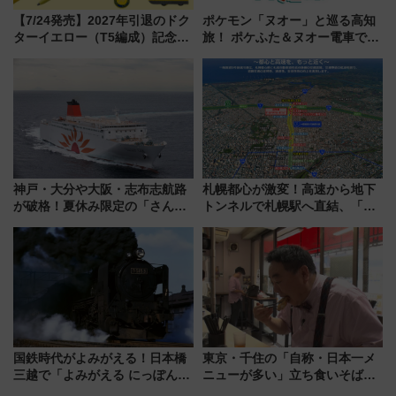
【7/24発売】2027年引退のドク
ポケモン「ヌオー」と巡る高知
ターイエロー（T5編成）記念グ
旅！ ポケふた＆ヌオー電車で楽
ッズ7種が登場！ 新幹線車内放
しむ鉄道スタンプラリーで土佐
送の目覚まし時計など通販・販
路の絶景と絶品グルメを満喫！
売店舗まとめ
（7月18日スタート）
神戸・大分や大阪・志布志航路
札幌都心が激変！高速から地下
が破格！夏休み限定の「さんふ
トンネルで札幌駅へ直結、「創
らわあスペシャルセール」スタ
成川通都心アクセス道路」が7月
ート 夕朝食ビュッフェ付きで
から本格着工、延長4.8km整備
快適な船旅はいかが？
事業の全貌
国鉄時代がよみがえる！日本橋
東京・千住の「自称・日本一メ
三越で「よみがえる にっぽんの
ニューが多い」立ち食いそば屋
鉄道展」7/22-8/3開催、広田尚
とは？ ＢＳ日テレ『ドランク塚