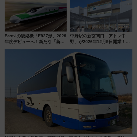
情報まとめ
East-iの後継機「E927形」2029
中野駅の新玄関口「アトレ中
年度デビューへ！新たな「新幹
野」が2026年12月9日開業！新
線専用検測車」の性能を徹底解
改札直結で屋上BBQも楽しめる
説【JR東日本】
注目スポット