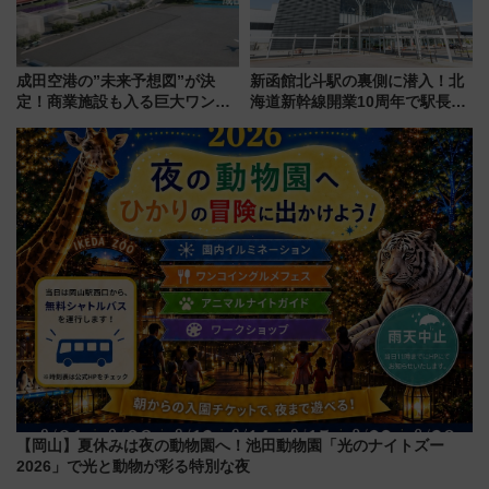
成田空港の”未来予想図”が決
新函館北斗駅の裏側に潜入！北
定！商業施設も入る巨大ワンタ
海道新幹線開業10周年で駅長
ーミナル、京成の高架新駅整備
室・地下通路など公開イベン
で新型特急が品川･羽田とを結
ト 参加方法や体験内容を紹介
ぶ！ JR空港駅は2面3線化！
【岡山】夏休みは夜の動物園へ！池田動物園「光のナイトズー
2026」で光と動物が彩る特別な夜