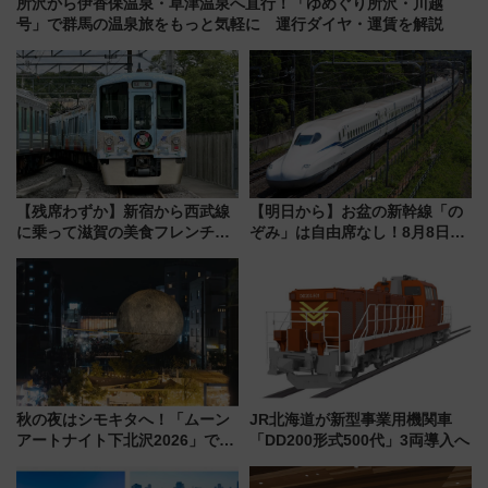
所沢から伊香保温泉・草津温泉へ直行！「ゆめぐり所沢・川越
号」で群馬の温泉旅をもっと気軽に 運行ダイヤ・運賃を解説
【残席わずか】新宿から西武線
【明日から】お盆の新幹線「の
に乗って滋賀の美食フレンチを
ぞみ」は自由席なし！8月8日午
堪能？ 大人気レストラン列車
前はほぼ満席…でも数時間ズラ
「52席の至福」で味わう近江牛
せば空きが見つかることも 混
や伝統文化の特別コラボ
雑避ける「空席」探しのコツ
秋の夜はシモキタへ！「ムーン
JR北海道が新型事業用機関車
アートナイト下北沢2026」でイ
「DD200形式500代」3両導入へ
マーシブシアターやアート巡り
を満喫しよう