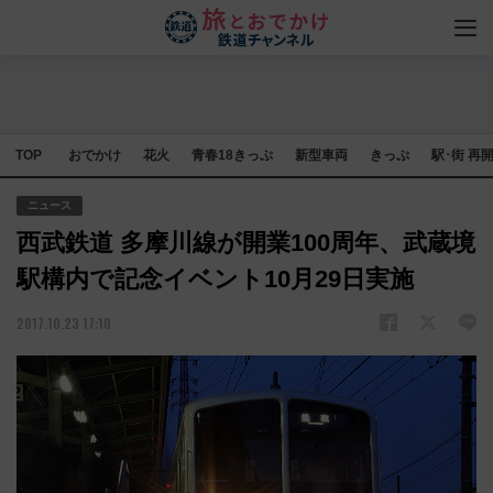
TOP
おでかけ
花火
青春18きっぷ
新型車両
きっぷ
駅･街 再
ニュース
西武鉄道 多摩川線が開業100周年、武蔵境
駅構内で記念イベント10月29日実施
2017.10.23 17:10