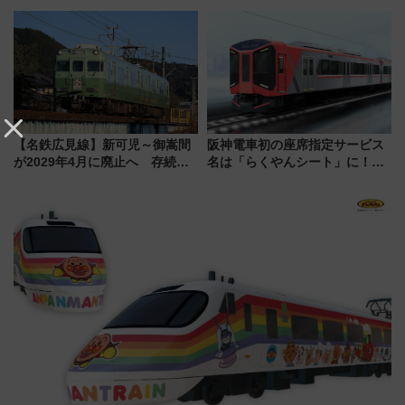
新エリア・工場見学の見どころ
文化財・丸亀城「延寿閣別館」
と料金・アクセスを徹底解説
にオーダーメイド型の宿泊プラ
（札幌市）
ンが誕生！
【名鉄広見線】新可児～御嵩間
阪神電車初の座席指定サービス
が2029年4月に廃止へ 存続協
名は「らくやんシート」に！新
議終了で100年の歴史に幕
型3000系で大阪梅田～山陽姫路
を快適移動