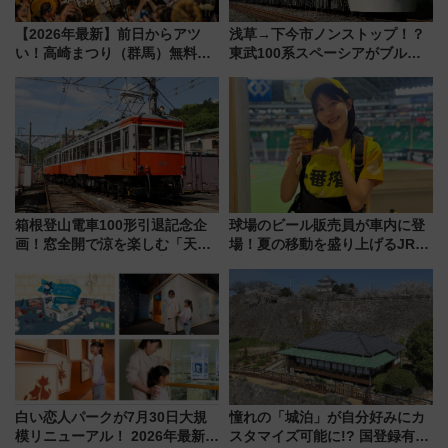
【2026年最新】前日からアツ
浅草→下今市ノンストップ！？
い！高崎まつり（群馬）無料観
東武100系スペーシアがブルー
覧エリアから初開催100人みこ
リボン賞35周年記念で「デビュ
しまで
ー当時の停車駅」を再現 運転
時刻や特急券の買い方を紹介
箱根登山電車100形引退記念企
球場のビール販売員が車内に登
画！窓全開で涼を楽しむ「天然
場！夏の移動を盛り上げるJR九
クーラー体験号」と限定鉄コレ
州「ビール新幹線」7月31日・8
発売
月7日限定 ソフトバンクホーク
スとコラボ
白い恋人パークが7月30日大規
憧れの「城泊」が自分好みにカ
模リニューアル！ 2026年最新の
スタマイズ可能に!? 国登録有形