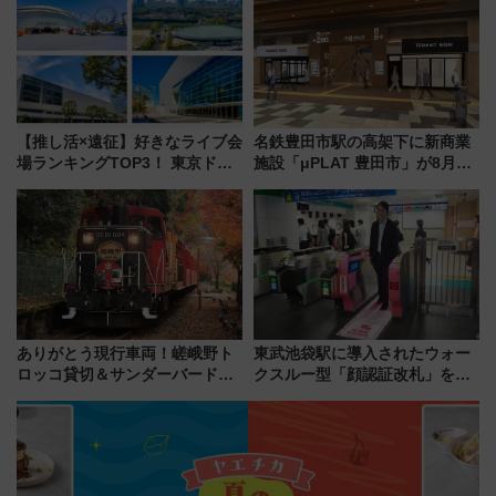
【推し活×遠征】好きなライブ会
名鉄豊田市駅の高架下に新商業
場ランキングTOP3！ 東京ドー
施設「μPLAT 豊田市」が8月26
ムや大阪城ホールが選ばれる理
日開業！全8店舗が出店し街の新
由と交通アクセス術、ライブ会
たな玄関口へ
場に何を求める？
ありがとう現行車両！嵯峨野ト
東武池袋駅に導入されたウォー
ロッコ貸切＆サンダーバードレ
クスルー型「顔認証改札」を見
ストランで語り合う秋の京都
る 低コストで「顔パス」実装
斉藤雪乃＆福原トシヒロと行
く！9月13日「京都の鉄道満喫
ツアー」開催