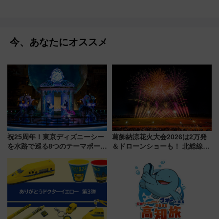
今、あなたにオススメ
祝25周年！東京ディズニーシー
葛飾納涼花火大会2026は2万発
を水路で巡る8つのテーマポート
＆ドローンショーも！ 北総線を
と限定デコレーションを解説
使った穴場アクセスや臨時列
車、観覧スポット情報と周辺観
光まとめ（7/28開催）