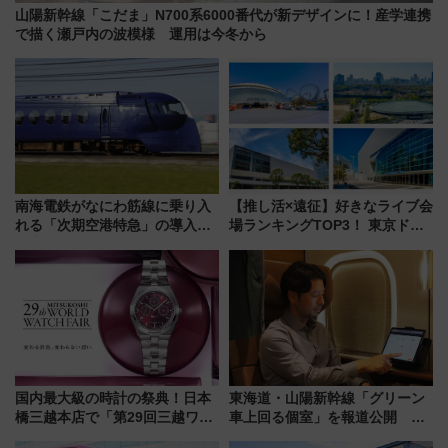
山陽新幹線「こだま」N700系6000番代が新デザインに！産学連携
で描く瀬戸内の波模様 運用は今冬から
南海電鉄がなにわ筋線に乗り入
【推し活×遠征】好きなライブ会
れる「次期空港特急」の導入を
場ランキングTOP3！ 東京ドー
決定！ピニンファリーナによる
ムや大阪城ホールが選ばれる理
日本初の鉄道デザイン
由と交通アクセス術、ライブ会
場に何を求める？
国内最大級の時計の祭典！日本
東海道・山陽新幹線「グリーン
橋三越本店で「第29回三越ワー
車上回る個室」を報道公開 プ
ルドウォッチフェア」開幕
ライベート感備えた上質な空間