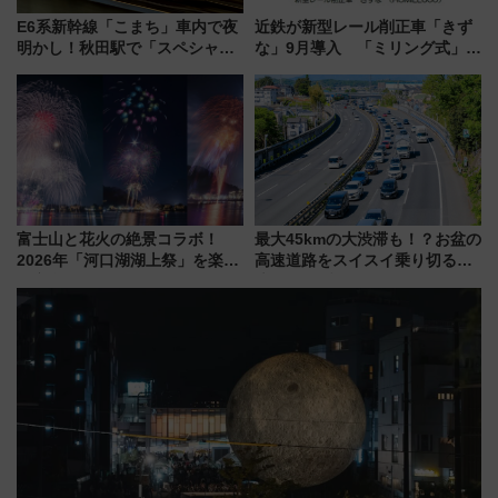
E6系新幹線「こまち」車内で夜
近鉄が新型レール削正車「きず
明かし！秋田駅で「スペシャル
な」9月導入 「ミリング式」採
ナイト」8月開催、料金や予約方
用でメンテナンス作業を効率
法は？
化！安全性や乗り心地の向上に
貢献するだけでなく、全線区で
活躍するための仕組みも
富士山と花火の絶景コラボ！
最大45kmの大渋滞も！？お盆の
2026年「河口湖湖上祭」を楽し
高速道路をスイスイ乗り切る快
む完全ガイド＆鉄道アクセスの
適ドライブ術
ススメ