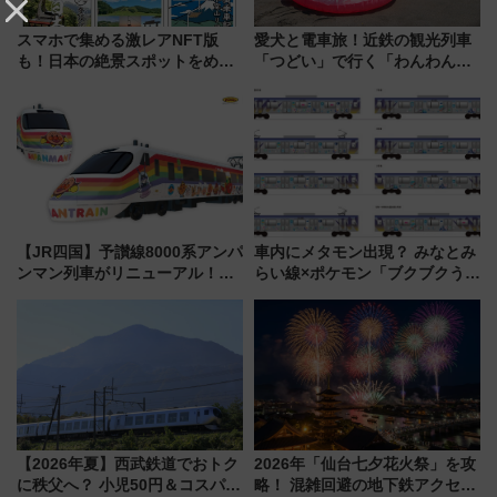
スマホで集める激レアNFT版
愛犬と電車旅！近鉄の観光列車
も！日本の絶景スポットをめぐ
「つどい」で行く「わんわん列
って集める「索道印(さくどうい
車」第5弾！海辺のBBQも楽し
ん)」企画がスタート
める日帰りツアー
【JR四国】予讃線8000系アンパ
車内にメタモン出現？ みなとみ
ンマン列車がリニューアル！内
らい線×ポケモン「ブクブクうみ
外装デザイン公開 デビューは
ぞこの街」ラッピング電車が運
今年12月
行開始に！ この夏は直通列車で
横浜へ！
【2026年夏】西武鉄道でおトク
2026年「仙台七夕花火祭」を攻
に秩父へ？ 小児50円＆コスパ最
略！ 混雑回避の地下鉄アクセス