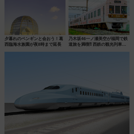
うかも 参加方法やスケジュール
をご紹介
夕暮れのペンギンと会おう！葛
乃木坂46一ノ瀬美空が福岡で鉄
西臨海水族園が夜8時まで延長
道旅を満喫⁈ 西鉄の観光列車
「THE RAIL KITCHEN
CHIKUGO」で巡る福岡･太宰
府･柳川の旅！YouTubeが公開
に