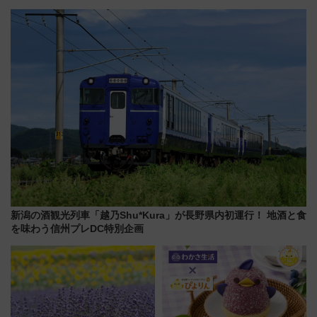
強きっぷで「安・近・短」な家
からまだ買える有料席情報、花
族旅行！ 深夜の正丸トンネル探
火前に楽しむ仙台観光ルートま
検や特急ラビューも
で解説！
新潟の酒観光列車「越乃Shu*Kura」が長野県内初運行！ 地酒と食
を味わう信州プレDC特別企画