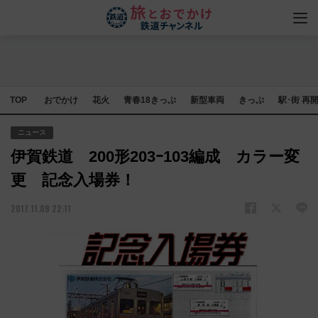
TOP
おでかけ
花火
青春18きっぷ
新型車両
きっぷ
駅･街 再
ニュース
伊賀鉄道 200形203ｰ103編成 カラー変
更 記念入場券！
2017.11.08 22:11