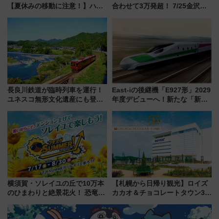
【夏休みの移動に注意！】ハン
合わせて3万発超！ 7/25金沢大
ドバッグやPCケースも対象の
会・8/1川北大会の2つの花火大
「身の回り品」新サイズ制限
会の日程・アクセス・観覧席ま
(40×30×20cm)おさらい
とめ（石川県）
長良川鉄道が臨時列車を運行！
East-iの後継機「E927形」2029
ユネスコ無形文化遺産にも登録
年度デビューへ！新たな「新幹
された「郡上おどり」楽しむ人
線専用検測車」の性能を徹底解
に 乗車には予約が必要
説【JR東日本】
横須賀・ソレイユの丘で10万本
【札幌から日帰り観光】ロイズ
のひまわりと絶景花火！ 恐竜や
カカオ＆チョコレートタウン3周
ドッグプールなど三浦半島の日
年！ 9月は入場料半額やチョコ
帰りお出かけ最新情報（2026年
詰め放題を開催、ロイズタウン