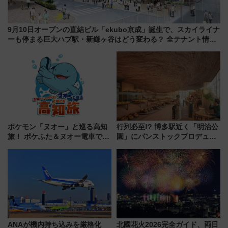
9月10日オープンの直結ビル「ekubo京成」誕生で、スカイライナ
ーも停まる巨大ハブ駅・新鎌ヶ谷はどう変わる？ 全テナント情報
も公開！
ポケモン「ヌオー」と巡る高知
行列必至!? 博多駅近く「明治公
旅！ ポケふた＆ヌオー電車で楽
園」にパンストックプロデュー
しむ鉄道スタンプラリーで土佐
スの新業態『Land Bageri』8/7
路の絶景と絶品グルメを満喫！
オープン 秋からはビストロ営業
（7月18日スタート）
も！
ANAが機内持ち込みを厳格化
北國花火2026完全ガイド、両日