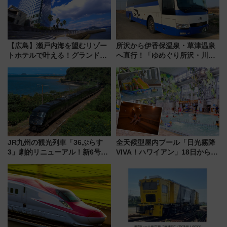
【広島】瀬戸内海を望むリゾー
所沢から伊香保温泉・草津温泉
トホテルで叶える！グランドプ
へ直行！「ゆめぐり所沢・川越
リンスホテル広島のフォトウエ
号」で群馬の温泉旅をもっと気
ディング＆カジュアルパーティ
軽に 運行ダイヤ・運賃を解説
ープラン
JR九州の観光列車「36ぷらす
全天候型屋内プール「日光霧降
3」劇的リニューアル！新6号車
VIVA！ハワイアン」18日から営
“1〜2名用グリーン個室”と曜日
業開始 小さなお子様連れのフ
別 “プレミアムランチ”導入･ル
ァミリーから大人まで幅広い世
ートや価格など解説
代が一日中楽しる夏のリゾート
を楽しんで