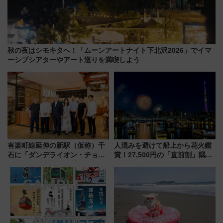
秋の夜はシモキタへ！「ムーンアートナイト下北沢2026」でイマ
ーシブシアターやアート巡りを満喫しよう
有楽町線延伸の新駅（仮称）千
人混みを避けて船上から花火鑑
石に「ダンデライオン・チョコ
賞！27,500円の「直前割」隅田
レート」が出店！ 東京メトロが
川花火クルーズはデパ地下グル
1億円出資で挑む新時代のまちづ
メも持ち込みOK
くりとは？