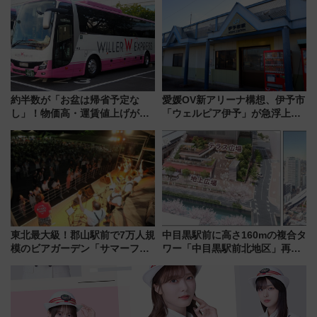
【2026年8月5日～25日】
約半数が「お盆は帰省予定な
愛媛OV新アリーナ構想、伊予市
し」！物価高・運賃値上げが財
「ウェルピア伊予」が急浮上！
布を直撃、往復1万円以内なら帰
サイボウズ青野社長の参加表明
りたいけど……【WILLER お盆
で探る鉄道アクセスの未来
帰省動向調査】
東北最大級！郡山駅前で7万人規
中目黒駅前に高さ160mの複合タ
模のビアガーデン「サマーフェ
ワー「中目黒駅前北地区」再開
スタ IN KORIYAMA 2026」
発の全貌
7/24-26開催！ 有料席はJRE
MALLで予約可能