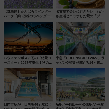
【群馬県】たんばらラベンダー
名古屋で会いに行きたい！わか
パーク「約3万株のラベンダー」
さ生活とコラボした紫の「ブル
が見頃！新幹線＆無料送迎バス
ーベリーぴよりん」期間限定販
で都心から約1時間半で夏の絶景
売
を！
ハウステンボスに初の「絶景コ
東急「GREEN×EXPO 2027」ラ
ースター」2027年誕生！秋の
ッピング特別列車が7/14～東
「すんごいハロウィン」見どこ
横・田園都市・目黒線でデビュ
ろも一挙紹介
ー！ 注目の編成やデザインまと
め
日向市駅が「日向坂46」駅に！
新駅 “手柄山平和公園駅”から徒