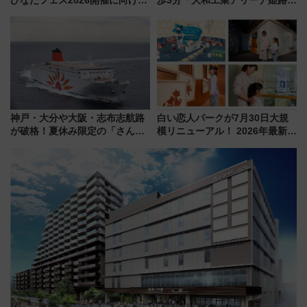
ひなたフェス2026開催に向けJR
歩3分「大和工業アリーナ姫路」
九州が記念きっぷや臨時列車で
10月開業！Novelbright公演 や
全力応援 夜行列車「ドリーム
大相撲巡業など 豪華イベントと
おひさま号」も走る
アクセス
神戸・大分や大阪・志布志航路
白い恋人パークが7月30日大規
が破格！夏休み限定の「さんふ
模リニューアル！ 2026年最新の
らわあスペシャルセール」スタ
新エリア・工場見学の見どころ
ート 夕朝食ビュッフェ付きで
と料金・アクセスを徹底解説
快適な船旅はいかが？
（札幌市）