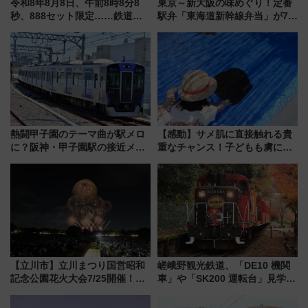
令和8年8月8日、午前8時8分8
東京～新大阪の味めぐり！定番
秒、888セット限定……鉄道各
駅弁「東海道新幹線弁当」が7月
社の「8・8・8」な記念きっぷ
21日にリニューアル発売
たち
熱闘甲子園のテーマ曲が駅メロ
【感動】サメ肌に直接触れる貴
に？阪神・甲子園駅の接近メロ
重なチャンス！子どもも虜にな
ディがVaundy「かげろう」×向
る鴨川シーワールド「エイとサ
谷実アレンジの特別仕様へ、8月
メのタッチングプール」【夏休
5日始発から
み限定企画】
【立川市】立川まつり国営昭和
嵯峨野観光鉄道、「DE10 機関
記念公園花火大会7/25開催！
車」や「SK200 運転台」見学ツ
5000発の花火が夜を彩る 今年は
アーを開催！ ラストランイベン
混雑に要注意、その理由は
トの一環で激レア体験できちゃ