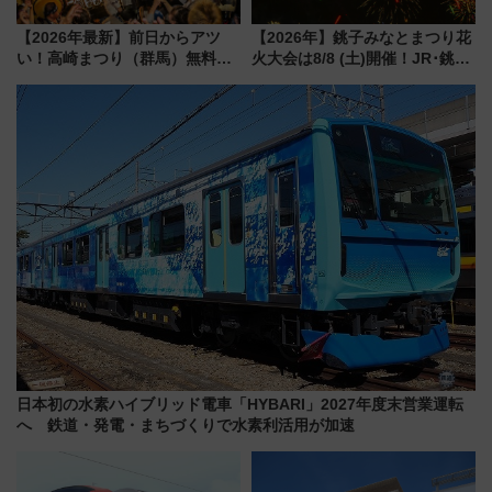
【2026年最新】前日からアツ
【2026年】銚子みなとまつり花
い！高崎まつり（群馬）無料観
火大会は8/8 (土)開催！JR･銚子
覧エリアから初開催100人みこ
電鉄の臨時列車やアクセス情
しまで
報、利根川に咲く8,000発の大迫
力＆屋台を満喫
日本初の水素ハイブリッド電車「HYBARI」2027年度末営業運転
へ 鉄道・発電・まちづくりで水素利活用が加速