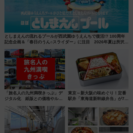
としまえんの流れるプールが西武園ゆうえんちで復活!? 100周年
記念企画＆「春日のうん○スライダー」に注目 2026年夏は所沢へ
遊びに行こう
「旅名人の九州満喫きっぷ」デ
東京～新大阪の味めぐり！定番
ジタル化 紙版との価格やルー
駅弁「東海道新幹線弁当」が7月
ルの違いを解説
21日にリニューアル発売