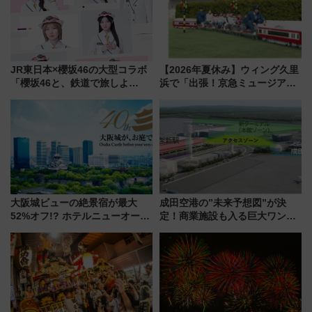
JR東日本×櫻坂46の大型コラボ
【2026年夏休み】ウィング久里
「櫻坂46と、鉄道で旅しよ
浜で「出張！京急ミュージア
う。」が7月20日より始動！新
ム」開催！入場無料でスタンプ
潟・長野・庄内へ
ラリーや子ども制服撮影も
大阪城ビューの絶景宿が最大
成田空港の”未来予想図”が決
52%オフ!? ホテルニューオータ
定！商業施設も入る巨大ワンタ
ニ大阪の40周年「夏のタイムセ
ーミナル、京成の高架新駅整備
ール」で秋の関西旅を豪華にす
で新型特急が品川･羽田とを結
る方法（8月20日まで！）
ぶ！ JR空港駅は2面3線化！