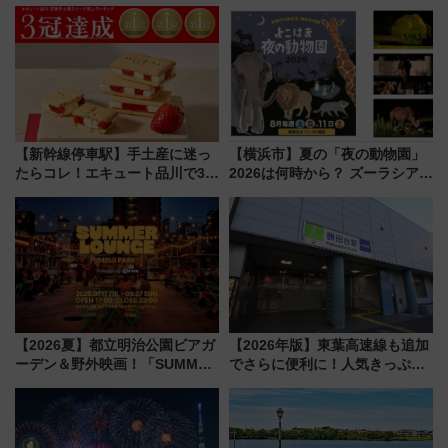
【新幹線停車駅】手土産に迷っ
【横浜市】夏の「夜の動物園」
たらコレ！エキュート品川で3年
2026は何時から？ ズーラシア・
連続売上1位を獲得した定番手土
野毛山・金沢の電車アクセスや
産スイーツとは？
見どころ、限定イベントを徹底
解説！
【2026夏】都立明治公園ビアガ
【2026年版】東葉高速線も追加
ーデン＆野外映画！「SUMMER
でさらに便利に！人気きっぷ
LOUNGE」のアクセスと上映ス
「サンキューちばフリーパス」
ケジュール 夜風とビール、映画
今年も発売 秋・早春に千葉県を
を満喫！
巡るなら使い勝手・コスパ抜群