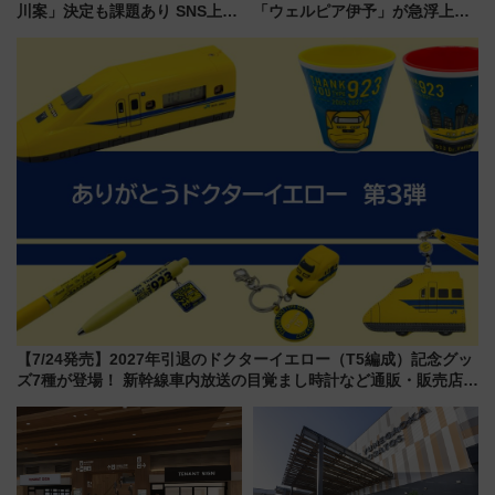
川案」決定も課題あり SNS上の
「ウェルピア伊予」が急浮上！
声は
サイボウズ青野社長の参加表明
で探る鉄道アクセスの未来
【7/24発売】2027年引退のドクターイエロー（T5編成）記念グッ
ズ7種が登場！ 新幹線車内放送の目覚まし時計など通販・販売店舗
まとめ