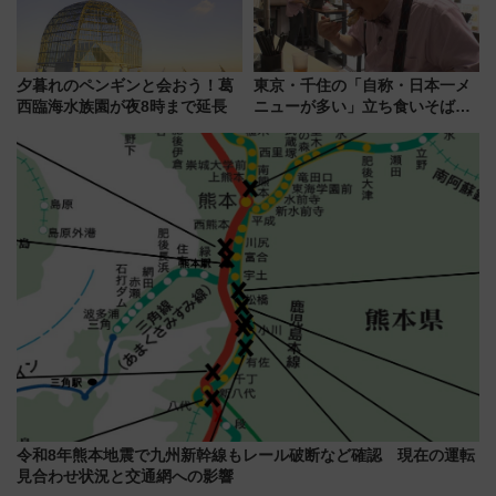
夕暮れのペンギンと会おう！葛
東京・千住の「自称・日本一メ
西臨海水族園が夜8時まで延長
ニューが多い」立ち食いそば屋
とは？ ＢＳ日テレ『ドランク塚
地のふらっと立ち食いそば』
7/27夜10時～放送
令和8年熊本地震で九州新幹線もレール破断など確認 現在の運転
見合わせ状況と交通網への影響