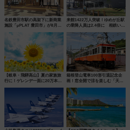
名鉄豊田市駅の高架下に新商業
来館1422万人突破！ゆめが丘駅
施設「μPLAT 豊田市」が8月26
の乗降人員は2.4倍に 相鉄いず
日開業！全8店舗が出店し街の新
み野線「ゆめが丘ソラトス」2周
たな玄関口へ
年祭にそうにゃん＆DB.スター
マンが登場
【岐阜・飛騨高山】夏の家族旅
箱根登山電車100形引退記念企
行に！ゲレンデ一面に20万本の
画！窓全開で涼を楽しむ「天然
ひまわりが咲き誇る「アルコピ
クーラー体験号」と限定鉄コレ
アひまわり園」開園
発売