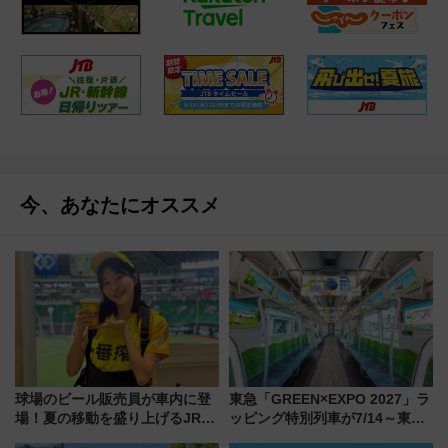
今、あなたにオススメ
球場のビール販売員が車内に登
東急「GREEN×EXPO 2027」ラ
場！夏の移動を盛り上げるJR九
ッピング特別列車が7/14～東
州「ビール新幹線」7月31日・8
横・田園都市・目黒線でデビュ