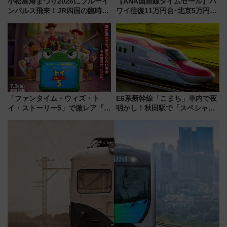
小松島港まつり2026にブルーイ
【ANA国際線タイムセール】ハ
ンパルス飛来！JR四国の臨時ダ
ワイ往復11万円台･北京5万円台
イヤや駐車場予約を徹底解説
～、憧れのビジネスクラスも！
来春のGW旅行まで狙える激ア
ツ路線まとめ（8/10まで）
「ファンタイム・ウィズ・ト
E6系新幹線「こまち」車内で夜
イ・ストーリー5」で激レア『ロ
明かし！秋田駅で「スペシャル
ルカナ』カードをゲット！最新
ナイト」8月開催、料金や予約方
デコレーションも徹底解説
法は？