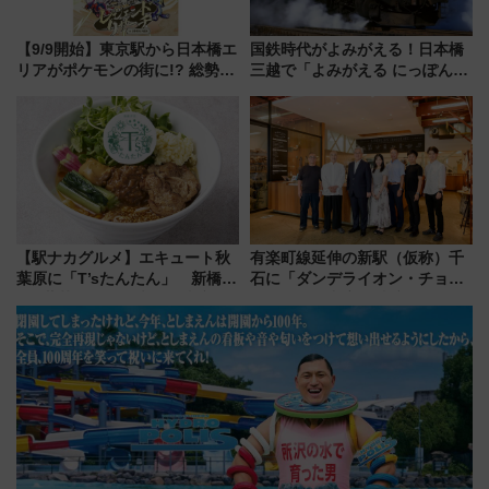
【9/9開始】東京駅から日本橋エ
国鉄時代がよみがえる！日本橋
リアがポケモンの街に!? 総勢
三越で「よみがえる にっぽんの
100匹以上が出現「レジェンド
鉄道展」7/22-8/3開催、広田尚
リサーチ」本格謎解き・グッズ
敬の名作写真も、駅弁フェスも
情報まとめ
同時開催！
【駅ナカグルメ】エキュート秋
有楽町線延伸の新駅（仮称）千
葉原に「T’sたんたん」 新橋に
石に「ダンデライオン・チョコ
551蓬莱のDNAを継ぐ「東京豚
レート」が出店！ 東京メトロが
饅」、オムライス専門店「肉と
1億円出資で挑む新時代のまちづ
たまご」新グルメ続々登場！
くりとは？
【2026年8月】