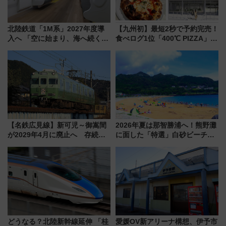
北陸鉄道「1M系」2027年度導
【九州初】最短2秒で予約完売！
入へ 「空に始まり、海へ続く」
食べログ1位「400℃ PIZZA」が
白山比咩神社をモチーフにした
博多駅すぐの明治公園に8/7オー
神秘的なデザイン
プン。もつ鍋風など限定メニュ
ーも
【名鉄広見線】新可児～御嵩間
2026年夏は那智勝浦へ！熊野灘
が2029年4月に廃止へ 存続協
に面した「特選」白砂ビーチは
議終了で100年の歴史に幕
必見 「第17回那智勝浦町花火大
会」は8月11日開催！
どうなる？北陸新幹線延伸 「桂
愛媛OV新アリーナ構想、伊予市