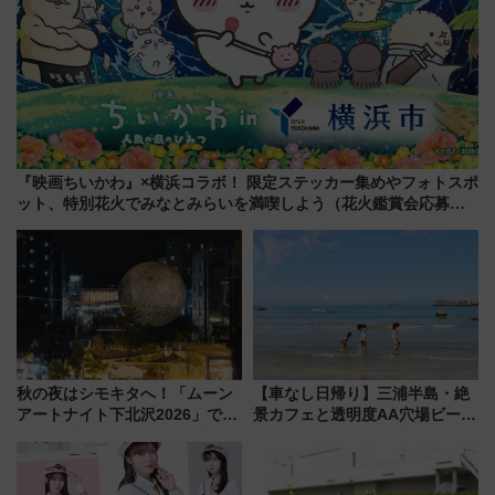
『映画ちいかわ』×横浜コラボ！ 限定ステッカー集めやフォトスポ
ット、特別花火でみなとみらいを満喫しよう（花火鑑賞会応募は
7/12まで！）
秋の夜はシモキタへ！「ムーン
【車なし日帰り】三浦半島・絶
アートナイト下北沢2026」でイ
景カフェと透明度AA穴場ビーチ
マーシブシアターやアート巡り
を巡る！ おトクな電車きっぷ活
を満喫しよう
用してストレスフリー旅へ行こ
う！