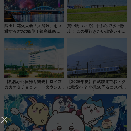
隅田川花火大会「大混雑」を回
買い物ついでに手ぶらで水上散
避する3つの鉄則！銀座線96本
歩！ この夏行きたい越谷レイク
増発･浅草線臨時ダイヤ･スカイ
タウンの新たな水辺の憩いエリ
ツリー駅の規制まとめ 7/25開催
ア「LAKESIDE PARK」（埼玉
（2026年）
県越谷市）
【札幌から日帰り観光】ロイズ
【2026年夏】西武鉄道でおトク
カカオ＆チョコレートタウン3周
に秩父へ？ 小児50円＆コスパ最
年！ 9月は入場料半額やチョコ
強きっぷで「安・近・短」な家
詰め放題を開催、ロイズタウン
族旅行！ 深夜の正丸トンネル探
駅からのアクセスも
検や特急ラビューも