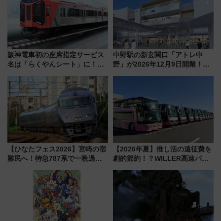
阪神電車初の座席指定サービス
中野駅の新玄関口「アトレ中
名は「らくやんシート」に！新
野」が2026年12月9日開業！新
型3000系で大阪梅田～山陽姫路
改札直結で屋上BBQも楽しめる
を快適移動
注目スポット
【ひなたフェス2026】宮崎の宿
【2026年夏】推し活の遠征費を
難民へ！特急787系で一晩過ご
劇的節約！？WILLER高速バス
せる夜間滞在型イベント「スワ
「1km5円セール」やワンコイン
ローおひさま」が救世主に？
温泉の最強ルート 予約期間・
対象路線まとめ