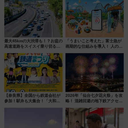
月7日限定 ソフトバンクホーク
ー！ 注目の編成やデザインまと
スとコラボ
め
最大45kmの大渋滞も！？お盆の
「うまいこと考えた」富士急が
高速道路をスイスイ乗り切る快
画期的な仕組みを導入！ 人のか
適ドライブ術
わりにスマホが並ぶ「分身く
ん」始動
【奈良県】全国から鉄道会社が
2026年「仙台七夕花火祭」を攻
参加！駅弁も大集合！「大和鉄
略！ 混雑回避の地下鉄アクセス
道まつり2026」が8月8日・9日
からまだ買える有料席情報、花
に開催決定
火前に楽しむ仙台観光ルートま
で解説！