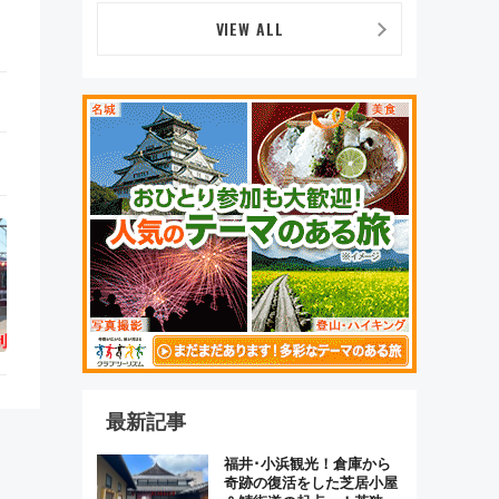
ッズ徹底ガイド
VIEW ALL
最新記事
福井･小浜観光！倉庫から
奇跡の復活をした芝居小屋