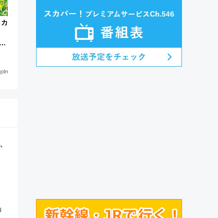
 カ
の
、
」