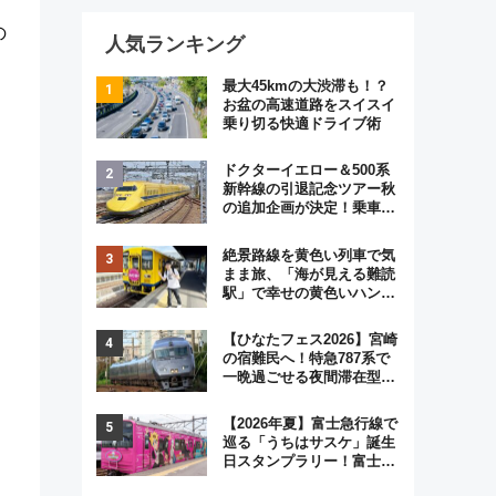
の
人気ランキング
最大45kmの大渋滞も！？
お盆の高速道路をスイスイ
乗り切る快適ドライブ術
ドクターイエロー＆500系
新幹線の引退記念ツアー秋
の追加企画が決定！乗車体
験やグッズ・ホテル情報ま
とめ
絶景路線を黄色い列車で気
まま旅、「海が見える難読
駅」で幸せの黄色いハンカ
チに願いを 「新・鉄道ひ
とり旅」279回目の舞台は
【ひなたフェス2026】宮崎
「島原鉄道」
の宿難民へ！特急787系で
一晩過ごせる夜間滞在型イ
ベント「スワローおひさ
ま」が救世主に？
【2026年夏】富士急行線で
巡る「うちはサスケ」誕生
日スタンプラリー！富士急
ハイランド限定グルメ＆グ