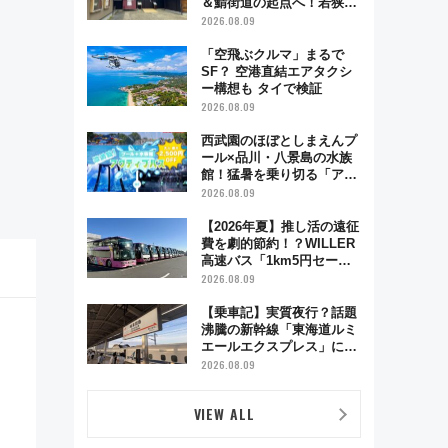
＆鯖街道の起点へ！若狭小
浜お魚センターでBBQ、老
2026.08.09
舗お酢店ソフトなど歴史＆
グルメ散歩
「空飛ぶクルマ」まるで
SF？ 空港直結エアタクシ
ー構想も タイで検証
2026.08.09
西武園のほぼとしまえんプ
ール×品川・八景島の水族
館！猛暑を乗り切る「アク
ティブパス」で夏休みをお
2026.08.09
得に楽しむ！
【2026年夏】推し活の遠征
費を劇的節約！？WILLER
高速バス「1km5円セー
ル」やワンコイン温泉の最
2026.08.09
強ルート 予約期間・対象
路線まとめ
【乗車記】実質夜行？話題
沸騰の新幹線「東海道ルミ
エールエクスプレス」に乗
車してみた 東京22時発、
2026.08.09
京都・新大阪に6時台着
見どころは岐阜羽島の素晴
VIEW ALL
らし過ぎる朝