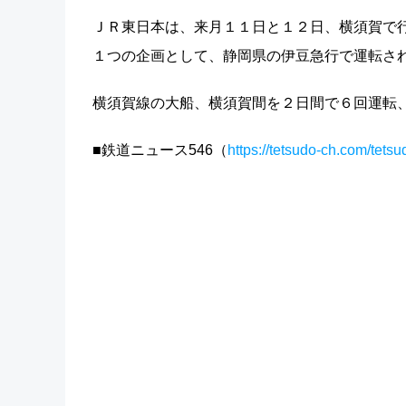
ＪＲ東日本は、来月１１日と１２日、横須賀で行
１つの企画として、静岡県の伊豆急行で運転され
横須賀線の大船、横須賀間を２日間で６回運転、
■鉄道ニュース546（
https://tetsudo-ch.com/tets