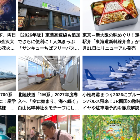
イド、両日
【2026年版】東葉高速線も追加
東京～新大阪の味めぐり！定
5金沢大
でさらに便利に！人気きっぷ
駅弁「東海道新幹線弁当」が
の花火大
「サンキューちばフリーパス」
月21日にリニューアル発売
観覧席ま
今年も発売 秋・早春に千葉県を
巡るなら使い勝手・コスパ抜群
700系
北陸鉄道「1M系」2027年度導
小松島港まつり2026にブル
ンに！産学
入へ 「空に始まり、海へ続く」
ンパルス飛来！JR四国の臨
模様 運
白山比咩神社をモチーフにした
イヤや駐車場予約を徹底解説
神秘的なデザイン