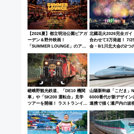
【2026夏】都立明治公園ビアガ
北國花火2026完全ガ
ーデン＆野外映画！
合わせて3万発超！ 7/2
「SUMMER LOUNGE」のアク
会・8/1川北大会の2つ
セスと上映スケジュール 夜風と
会の日程・アクセス・
ビール、映画を満喫！
とめ（石川県）
嵯峨野観光鉄道、「DE10 機関
山陽新幹線「こだま」N
車」や「SK200 運転台」見学
6000番代が新デザイ
ツアーを開催！ ラストランイベ
連携で描く瀬戸内の波
ントの一環で激レア体験できち
用は今冬から
ゃうかも 参加方法やスケジュー
ルをご紹介