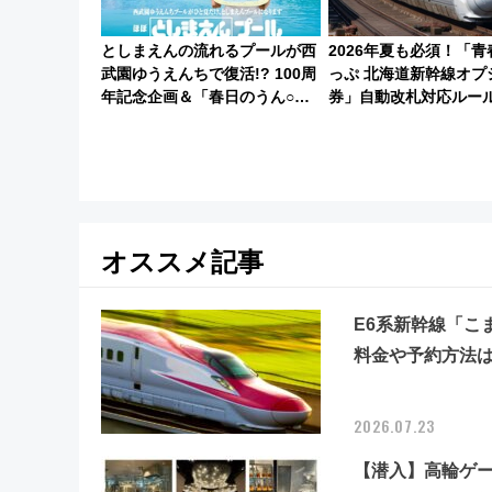
としまえんの流れるプールが西
2026年夏も必須！「青
武園ゆうえんちで復活!? 100周
っぷ 北海道新幹線オプ
年記念企画＆「春日のうん○ス
券」自動改札対応ルー
ライダー」に注目 2026年夏は
下車の罠
所沢へ遊びに行こう
オススメ記事
E6系新幹線「こ
料金や予約方法
2026.07.23
【潜入】高輪ゲート