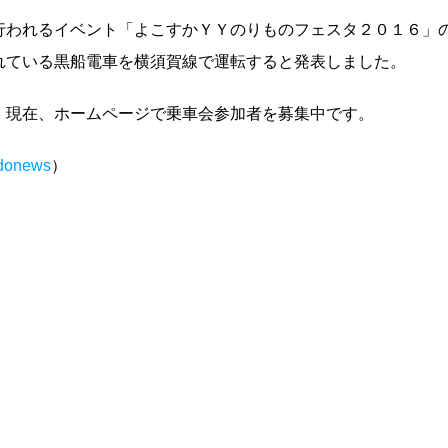
われるイベント「よこすかＹＹのりもの­フェスタ２０１６」
ている黒船電車を­横須賀線で運転すると発表しました。
現在、ホームページで乗車会参加者を募­集中です。
udonews
）