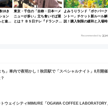
春18き
東京・千住の「自称・日本一メ
よみうりランド「ポケパーク
ション
ニューが多い」立ち食いそば屋
ントー」チケット新ルール解
ルと途中
とは？ ＢＳ日テレ『ドランク塚
説！購入制限の緩和と入場時
地のふらっと立ち食いそば』
本人確認が11月スタート
7/27夜10時～放送
Recommended by
まち」車内で夜明かし！秋田駅で「スペシャルナイト」8月開催
は？
ウェイシティMIMURE「OGAWA COFFEE LABORATORY