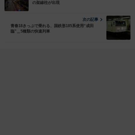
の架線柱が出現
次の記事
青春18きっぷで乗れる、国鉄形185系使用“成田
臨”＿5種類の快速列車