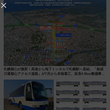
デコレーションも徹底解説
由と交通アクセス術、ライブ会
場に何を求める？
札幌都心が激変！高速から地下トンネルで札幌駅へ直結、「創成
川通都心アクセス道路」が7月から本格着工、延長4.8km整備事業
の全貌