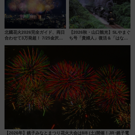
北國花火2026完全ガイド、両日
【2026秋・山口観光】SLやまぐ
合わせて3万発超！ 7/25金沢大
ち号「貴婦人」復活＆「はなあ
会・8/1川北大会の2つの花火大
かり」初走行区間も！山口DCの
会の日程・アクセス・観覧席ま
注目観光列車まとめ きっぷの取
とめ（石川県）
り方は？
【2026年】銚子みなとまつり花火大会は8/8 (土)開催！JR･銚子電