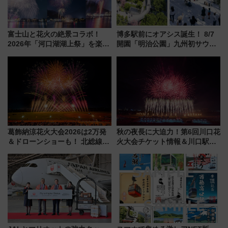
富士山と花火の絶景コラボ！
博多駅前にオアシス誕生！ 8/7
2026年「河口湖湖上祭」を楽し
開園「明治公園」九州初サウナ
む完全ガイド＆鉄道アクセスの
TOTOPAや日本一のピザなど絶
ススメ
品グルメ登場で駅前の過ごし方
はどう変わる？
葛飾納涼花火大会2026は2万発
秋の夜長に大迫力！第6回川口花
＆ドローンショーも！ 北総線を
火大会チケット情報＆川口駅か
使った穴場アクセスや臨時列
らのアクセスガイド
車、観覧スポット情報と周辺観
光まとめ（7/28開催）