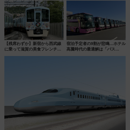
説【JR東日本】
開発、バスタ新潟構想まで徹底
解説！
【残席わずか】新宿から西武線
宿泊予定者の9割が悲鳴…ホテル
に乗って滋賀の美食フレンチを
高騰時代の最適解は「バス
堪能？ 大人気レストラン列車
泊」!? WILLER最新調査で判明
「52席の至福」で味わう近江牛
した、推し活遠征や観光時のリ
や伝統文化の特別コラボ
アルな懐事情