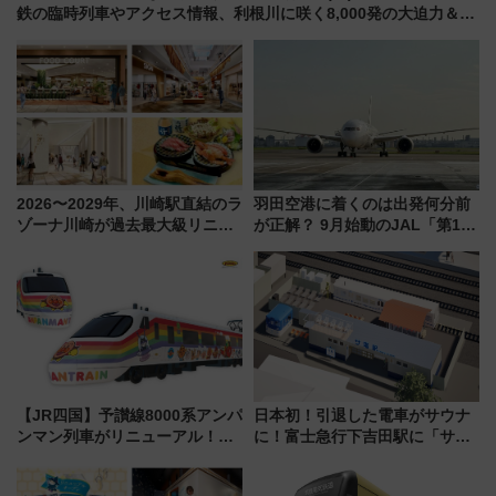
鉄の臨時列車やアクセス情報、利根川に咲く8,000発の大迫力＆屋
台を満喫
2026〜2029年、川崎駅直結のラ
羽田空港に着くのは出発何分前
ゾーナ川崎が過去最大級リニュ
が正解？ 9月始動のJAL「第1タ
ーアル！ フードコート拡大など
ーミナル北側サテライト」は徒
「いつから何が変わるか」徹底
歩1キロ超え！ 知っておきたい
解説！
変更点まとめ
【JR四国】予讃線8000系アンパ
日本初！引退した電車がサウナ
ンマン列車がリニューアル！内
に！富士急行下吉田駅に「サ電
外装デザイン公開 デビューは
（SADEN）」2026年12月開
今年12月
業 行き交う電車の音や振動を