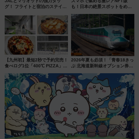
JALとマリオットの強力タッ
スマホで集める激レアNFT版
グ！ フライトと宿泊のステイタ
も！日本の絶景スポットをめぐ
スマッチでFLY ON ポイントや
って集める「索道印(さくどうい
上級会員資格を効率よく獲得す
ん)」企画がスタート
る方法を解説
【九州初】最短2秒で予約完売！
2026年夏も必須！「青春18きっ
食べログ1位「400℃ PIZZA」が
ぷ 北海道新幹線オプション券」
博多駅すぐの明治公園に8/7オー
自動改札対応ルールと途中下車
プン。もつ鍋風など限定メニュ
の罠
ーも