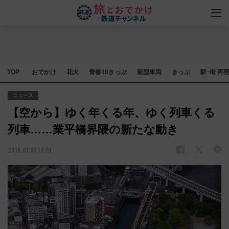
TOP
おでかけ
花火
青春18きっぷ
新型車両
きっぷ
駅･街 再
ニュース
【空から】ゆく年くる年、ゆく列車くる
列車……業平橋界隈の新たな動き
2018.01.01 14:01