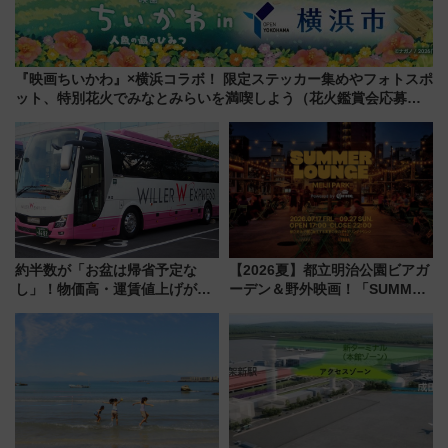
『映画ちいかわ』×横浜コラボ！ 限定ステッカー集めやフォトスポ
ット、特別花火でみなとみらいを満喫しよう（花火鑑賞会応募は
7/12まで！）
約半数が「お盆は帰省予定な
【2026夏】都立明治公園ビアガ
し」！物価高・運賃値上げが財
ーデン＆野外映画！「SUMMER
布を直撃、往復1万円以内なら帰
LOUNGE」のアクセスと上映ス
りたいけど……【WILLER お盆
ケジュール 夜風とビール、映画
帰省動向調査】
を満喫！