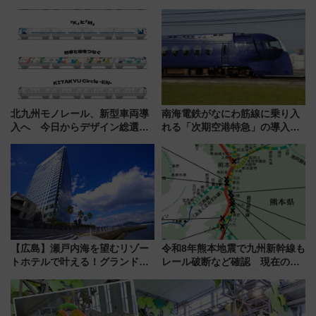
道まつり2026」が8月8日・9日
5000発の花火が夜を彩る 今年は
に開催決定
混雑に要注意、その理由は
北九州モノレール、新型車両導
南海電鉄がなにわ筋線に乗り入
入へ 今日からデザイン総選挙
れる「次期空港特急」の導入を
始まる
決定！ピニンファリーナによる
日本初の鉄道デザイン
【広島】瀬戸内海を望むリゾー
令和8年熊本地震で九州新幹線も
トホテルで叶える！グランドプ
レール破断など確認 現在の運
リンスホテル広島のフォトウエ
転見合わせ状況と交通網への影
ディング＆カジュアルパーティ
響
ープラン