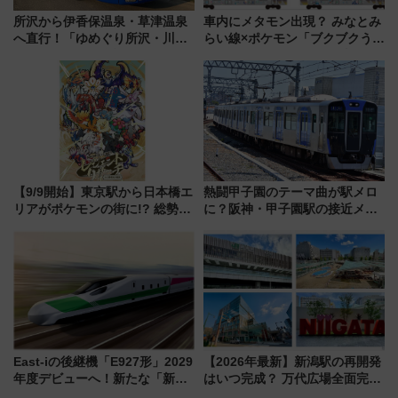
所沢から伊香保温泉・草津温泉
車内にメタモン出現？ みなとみ
へ直行！「ゆめぐり所沢・川越
らい線×ポケモン「ブクブクうみ
号」で群馬の温泉旅をもっと気
ぞこの街」ラッピング電車が運
軽に 運行ダイヤ・運賃を解説
行開始に！ この夏は直通列車で
横浜へ！
【9/9開始】東京駅から日本橋エ
熱闘甲子園のテーマ曲が駅メロ
リアがポケモンの街に!? 総勢
に？阪神・甲子園駅の接近メロ
100匹以上が出現「レジェンド
ディがVaundy「かげろう」×向
リサーチ」本格謎解き・グッズ
谷実アレンジの特別仕様へ、8月
情報まとめ
5日始発から
East-iの後継機「E927形」2029
【2026年最新】新潟駅の再開発
年度デビューへ！新たな「新幹
はいつ完成？ 万代広場全面完成
線専用検測車」の性能を徹底解
から「にいがた2キロ」・古町再