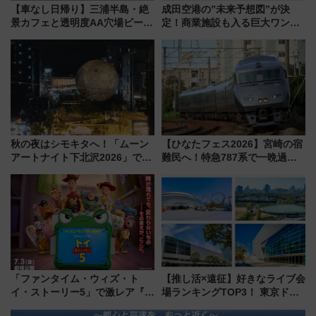
【車なし日帰り】三浦半島・絶
成田空港の”未来予想図”が決
景カフェと透明度AA穴場ビーチ
定！商業施設も入る巨大ワンタ
を巡る！ おトクな電車きっぷ活
ーミナル、京成の高架新駅整備
用してストレスフリー旅へ行こ
で新型特急が品川･羽田とを結
う！
ぶ！ JR空港駅は2面3線化！
秋の夜はシモキタへ！「ムーン
【ひなたフェス2026】宮崎の宿
アートナイト下北沢2026」でイ
難民へ！特急787系で一晩過ご
マーシブシアターやアート巡り
せる夜間滞在型イベント「スワ
を満喫しよう
ローおひさま」が救世主に？
「ファンタイム・ウィズ・ト
【推し活×遠征】好きなライブ会
イ・ストーリー5」で激レア『ロ
場ランキングTOP3！ 東京ドー
ルカナ』カードをゲット！最新
ムや大阪城ホールが選ばれる理