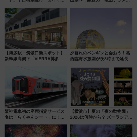
ート」平日特別運行 ダイヤ・
山頂へ！絶景の「亀山テラス
乗車方法を解説！2階建てバスや
360°」が7月19日オープン、休
三浦海岸を堪能できるお出かけ
暇村のお得な日帰りプランも登
プランもご紹介
場
【博多駅・筑紫口新スポット】
夕暮れのペンギンと会おう！葛
新幹線高架下「VIERRA博多テ
西臨海水族園が夜8時まで延長
ラス」が9/18開業！九州初出店
など注目の全6店舗 「博多活憩
通り」も一新
阪神電車初の座席指定サービス
【横浜市】夏の「夜の動物園」
名は「らくやんシート」に！新
2026は何時から？ ズーラシア・
型3000系で大阪梅田～山陽姫路
野毛山・金沢の電車アクセスや
を快適移動
見どころ、限定イベントを徹底
解説！