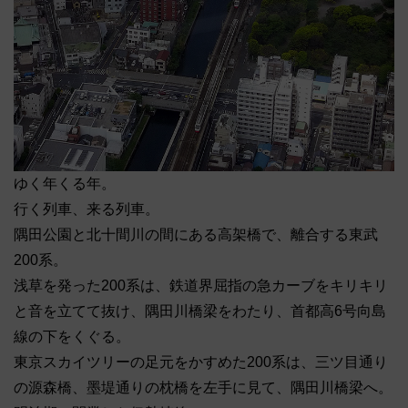
ゆく年くる年。
行く列車、来る列車。
隅田公園と北十間川の間にある高架橋で、離合する東武
200系。
浅草を発った200系は、鉄道界屈指の急カーブをキリキリ
と音を立てて抜け、隅田川橋梁をわたり、首都高6号向島
線の下をくぐる。
東京スカイツリーの足元をかすめた200系は、三ツ目通り
の源森橋、墨堤通りの枕橋を左手に見て、隅田川橋梁へ。