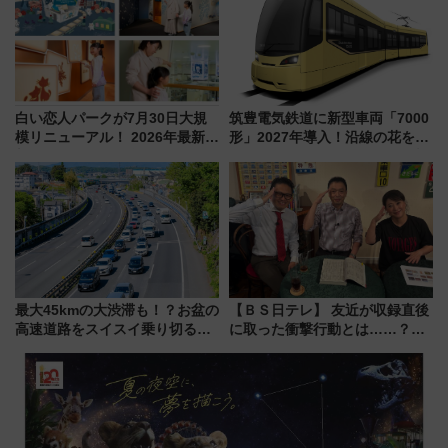
感じながら「ととのう」新感覚
白い恋人パークが7月30日大規
筑豊電気鉄道に新型車両「7000
模リニューアル！ 2026年最新の
形」2027年導入！沿線の花をイ
新エリア・工場見学の見どころ
メージしたイエローを採用 車
と料金・アクセスを徹底解説
内は落ち着いたゆとりある空間
（札幌市）
に
最大45kmの大渋滞も！？お盆の
【ＢＳ日テレ】 友近が収録直後
高速道路をスイスイ乗り切る快
に取った衝撃行動とは……？
適ドライブ術
『友近・礼二の妄想トレイン』
で極上の夏祭り鉄道旅を放送