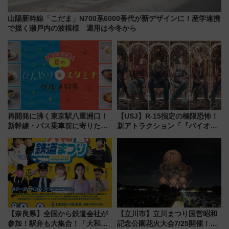
山陽新幹線「こだま」N700系6000番代が新デザインに！産学連携
で描く瀬戸内の波模様 運用は今冬から
再開発に沸く東京駅八重洲口！
【USJ】R-15指定の極限恐怖！
新幹線・バス乗車前に寄りたい
新アトラクション「『バイオハ
「ヤエチカ」2026年夏の「ひん
ザード レクイエム』 ザ・ダイ
やり＆スタミナグルメ」6選【新
ブ」今秋登場 ―予測不能の恐
店舗も！】
怖に泣き叫べ―
【奈良県】全国から鉄道会社が
【立川市】立川まつり国営昭和
参加！駅弁も大集合！「大和鉄
記念公園花火大会7/25開催！