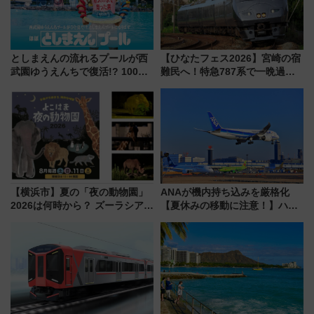
としまえんの流れるプールが西
【ひなたフェス2026】宮崎の宿
武園ゆうえんちで復活!? 100周
難民へ！特急787系で一晩過ご
年記念企画＆「春日のうん○スラ
せる夜間滞在型イベント「スワ
イダー」に注目 2026年夏は所
ローおひさま」が救世主に？
沢へ遊びに行こう
【横浜市】夏の「夜の動物園」
ANAが機内持ち込みを厳格化
2026は何時から？ ズーラシア・
【夏休みの移動に注意！】ハン
野毛山・金沢の電車アクセスや
ドバッグやPCケースも対象の
見どころ、限定イベントを徹底
「身の回り品」新サイズ制限
解説！
(40×30×20cm)おさらい