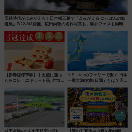
国鉄時代がよみがえる！日本橋三越で「よみがえる にっぽんの鉄
道展」7/22-8/3開催、広田尚敬の名作写真も、駅弁フェスも同時開
催！
【新幹線停車駅】手土産に迷っ
HIS「4つのフェリーで繋ぐ 日本
たらコレ！エキュート品川で3年
一周大満喫旅8日間」とは？天橋
連続売上1位を獲得した定番手土
立・小樽・日光東照宮など全国
産スイーツとは？
の絶景＆限定グルメを網羅！煩
雑な手続きも不要でお手軽に楽
しめるプランが登場
成田空港の”未来予想図”が決
【岡山】夏休みは夜の動物園