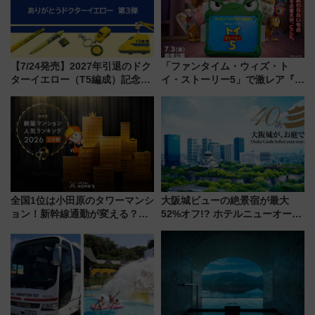
【7/24発売】2027年引退のドク
「ファンタイム・ウィズ・ト
ターイエロー（T5編成）記念グ
イ・ストーリー5」で激レア『ロ
ッズ7種が登場！ 新幹線車内放
ルカナ』カードをゲット！最新
送の目覚まし時計など通販・販
デコレーションも徹底解説
売店舗まとめ
全国1位は小田原のタワーマンシ
大阪城ビューの絶景宿が最大
ョン！新幹線通勤が変える？
52%オフ!? ホテルニューオータ
「住みたい街」の最新トレンド
ニ大阪の40周年「夏のタイムセ
【新築マンション人気ランキン
ール」で秋の関西旅を豪華にす
グ】
る方法（8月20日まで！）