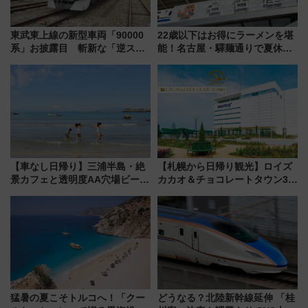
東武東上線の新型車両「90000
22歳以下はお得にラーメンを堪
系」お披露目 斬新な「逆スラ
能！名古屋・驛麺通りで夏休み
ント式」の先頭形状と明るく開
限定「U22応援割り」が7月21日
放的な車内空間に注目、デビュ
よりスタート
ーは9月
【車なし日帰り】三浦半島・絶
【札幌から日帰り観光】ロイズ
景カフェと透明度AA穴場ビーチ
カカオ＆チョコレートタウン3周
を巡る！ おトクな電車きっぷ活
年！ 9月は入場料半額やチョコ
用してストレスフリー旅へ行こ
詰め放題を開催、ロイズタウン
う！
駅からのアクセスも
猛暑の夏こそトルコへ！「クー
どうなる？北陸新幹線延伸 「桂