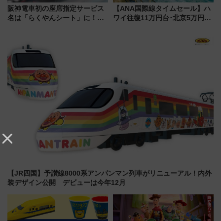
阪神電車初の座席指定サービス
【ANA国際線タイムセール】ハ
名は「らくやんシート」に！新
ワイ往復11万円台･北京5万円台
型3000系で大阪梅田～山陽姫路
～、憧れのビジネスクラスも！
を快適移動
来春のGW旅行まで狙える激ア
ツ路線まとめ（8/10まで）
【JR四国】予讃線8000系アンパンマン列車がリニューアル！内外
装デザイン公開 デビューは今年12月