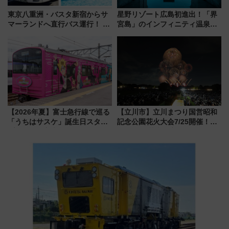
東京八重洲・バスタ新宿からサ
星野リゾート広島初進出！「界
マーランドへ直行バス運行！ お
宮島」のインフィニティ温泉と
トクな1Dayパスで夏のプールと
古式サウナ「石風呂」を大解剖
推し活を楽しもう！（2026年
宿泊料金・アクセスは？（2026
8/1～31）
年7月23日開業）
【2026年夏】富士急行線で巡る
【立川市】立川まつり国営昭和
「うちはサスケ」誕生日スタン
記念公園花火大会7/25開催！
プラリー！富士急ハイランド限
5000発の花火が夜を彩る 今年は
定グルメ＆グッズ徹底ガイド
混雑に要注意、その理由は