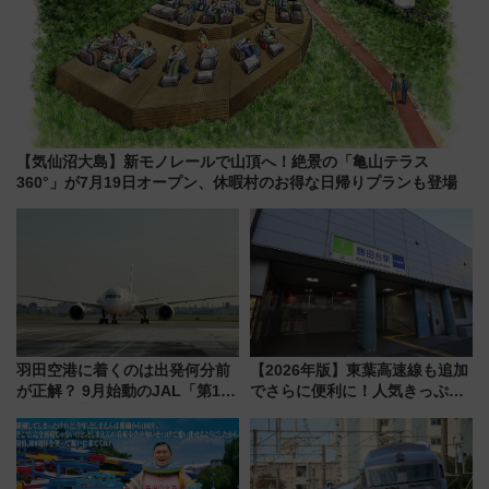
【気仙沼大島】新モノレールで山頂へ！絶景の「亀山テラス
360°」が7月19日オープン、休暇村のお得な日帰りプランも登場
羽田空港に着くのは出発何分前
【2026年版】東葉高速線も追加
が正解？ 9月始動のJAL「第1タ
でさらに便利に！人気きっぷ
ーミナル北側サテライト」は徒
「サンキューちばフリーパス」
歩1キロ超え！ 知っておきたい
今年も発売 秋・早春に千葉県を
変更点まとめ
巡るなら使い勝手・コスパ抜群