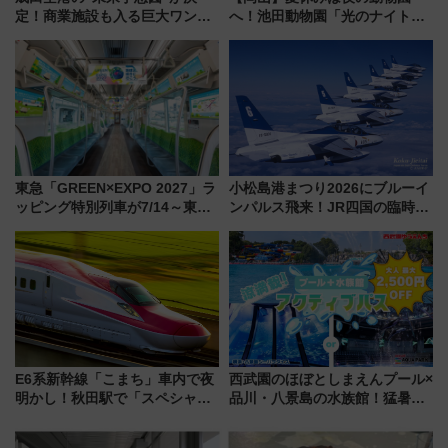
定！商業施設も入る巨大ワンタ
へ！池田動物園「光のナイトズ
ーミナル、京成の高架新駅整備
ー2026」で光と動物が彩る特別
で新型特急が品川･羽田とを結
な夜
ぶ！ JR空港駅は2面3線化！
東急「GREEN×EXPO 2027」ラ
小松島港まつり2026にブルーイ
ッピング特別列車が7/14～東
ンパルス飛来！JR四国の臨時ダ
横・田園都市・目黒線でデビュ
イヤや駐車場予約を徹底解説
ー！ 注目の編成やデザインまと
め
E6系新幹線「こまち」車内で夜
西武園のほぼとしまえんプール×
明かし！秋田駅で「スペシャル
品川・八景島の水族館！猛暑を
ナイト」8月開催、料金や予約方
乗り切る「アクティブパス」で
法は？
夏休みをお得に楽しむ！