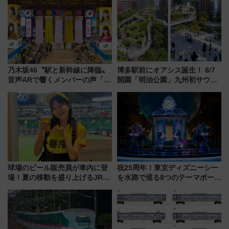
乃木坂46〝駅と新幹線に降臨〟
博多駅前にオアシス誕生！ 8/7
音声ARで響くメンバーの声「真
開園「明治公園」九州初サウナ
夏の全国ツアー2026」
TOTOPAや日本一のピザなど絶
品グルメ登場で駅前の過ごし方
はどう変わる？
球場のビール販売員が車内に登
祝25周年！東京ディズニーシー
場！夏の移動を盛り上げるJR九
を水路で巡る8つのテーマポート
州「ビール新幹線」7月31日・8
と限定デコレーションを解説
月7日限定 ソフトバンクホーク
スとコラボ