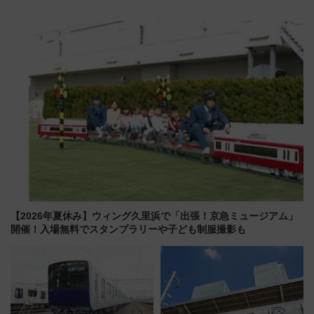
成川通都心アクセス道路」が7月
調査から読み解く、最新の人気
から本格着工、延長4.8km整備
渡航先TOP5とは？ 円安時代の
事業の全貌
旅行術
【2026年夏休み】ウィング久里浜で「出張！京急ミュージアム」
開催！入場無料でスタンプラリーや子ども制服撮影も