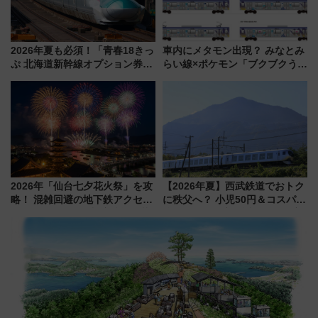
2026年夏も必須！「青春18きっ
車内にメタモン出現？ みなとみ
ぷ 北海道新幹線オプション券」
らい線×ポケモン「ブクブクうみ
自動改札対応ルールと途中下車
ぞこの街」ラッピング電車が運
の罠
行開始に！ この夏は直通列車で
横浜へ！
2026年「仙台七夕花火祭」を攻
【2026年夏】西武鉄道でおトク
略！ 混雑回避の地下鉄アクセス
に秩父へ？ 小児50円＆コスパ最
からまだ買える有料席情報、花
強きっぷで「安・近・短」な家
火前に楽しむ仙台観光ルートま
族旅行！ 深夜の正丸トンネル探
で解説！
検や特急ラビューも