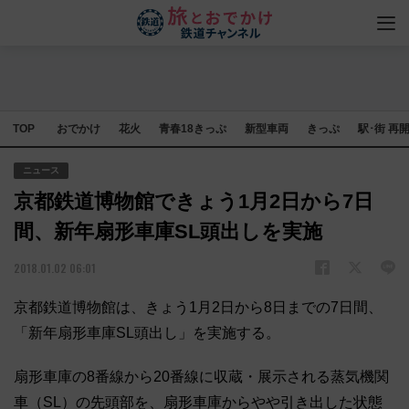
TOP
おでかけ
花火
青春18きっぷ
新型車両
きっぷ
駅･街 再
ニュース
京都鉄道博物館できょう1月2日から7日
間、新年扇形車庫SL頭出しを実施
2018.01.02 06:01
京都鉄道博物館は、きょう1月2日から8日までの7日間、
「新年扇形車庫SL頭出し」を実施する。
扇形車庫の8番線から20番線に収蔵・展示される蒸気機関
車（SL）の先頭部を、扇形車庫からやや引き出した状態