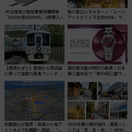
JR北海道が新型事業用機関車
秋の夜はシモキタへ！「ムーン
「DD200形式500代」3両導入へ
アートナイト下北沢2026」でイ
マーシブシアターやアート巡り
を満喫しよう
【残席わずか】新宿から西武線
国内最大級の時計の祭典！日本
に乗って滋賀の美食フレンチを
橋三越本店で「第29回三越ワー
堪能？ 大人気レストラン列車
ルドウォッチフェア」開幕
「52席の至福」で味わう近江牛
【2026年8月5日～25日】
や伝統文化の特別コラボ
札幌都心が激変！高速から地下
2026年夏の海外旅行・最新トレ
トンネルで札幌駅へ直結、「創
ンドは「安・近・短」！ NEWT