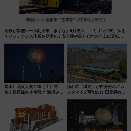
近鉄が新型レール削正車「きずな」9月導入 「ミリング式」採用
でメンテナンス作業を効率化！安全性や乗り心地の向上に貢献す
るだけでなく、全線区で活躍するための仕組みも
隅田川花火大会7/25（土）開
憧れの「城泊」が自分好みにカ
催！銀座線96本増発と 激混みの
スタマイズ可能に!? 国登録有形
「浅草駅」を回避する最寄り駅･
文化財・丸亀城「延寿閣別館」
アクセス攻略法、2万発の花火が
にオーダーメイド型の宿泊プラ
都心の夜に！
ンが誕生！