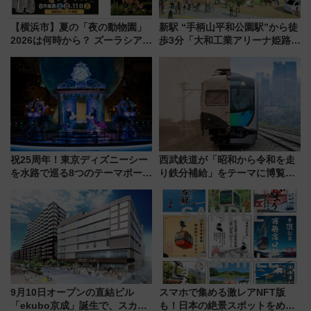
【横浜市】夏の「夜の動物園」
新駅 “手柄山平和公園駅”から徒
2026は何時から？ ズーラシア・
歩3分「大和工業アリーナ姫路」
野毛山・金沢の電車アクセスや
10月開業！Novelbright公演 や
見どころ、限定イベントを徹底
大相撲巡業など 豪華イベントと
解説！
アクセス
祝25周年！東京ディズニーシー
西武鉄道が「昭和から令和を走
を水路で巡る8つのテーマポート
り鉄分補給」をテーマに博覧会
と限定デコレーションを解説
を実施！くすのきホールで8月
14日から 新車両「トキイロ」体
験ブースも アクセスや申込方法
を解説
9月10日オープンの直結ビル
スマホで集める激レアNFT版
「ekubo京成」誕生で、スカイ
も！日本の絶景スポットをめぐ