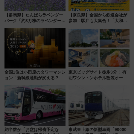
【群馬県】たんばらラベンダー
【奈良県】全国から鉄道会社が
パーク「約3万株のラベンダー」
参加！駅弁も大集合！「大和鉄
が見頃！新幹線＆無料送迎バス
道まつり2026」が8月8日・9日
で都心から約1時間半で夏の絶景
に開催決定
を！
全国1位は小田原のタワーマンシ
東京ビッグサイト徒歩3分！ 有
ョン！新幹線通勤が変える？
明ワシントンホテル改装オープ
「住みたい街」の最新トレンド
ン直前「ゆりかもめ運転台付き
【新築マンション人気ランキン
客室」や海鮮丼が人気の朝食ビ
グ】
ュッフェを現地レポ
約半数が「お盆は帰省予定な
東武東上線の新型車両「90000