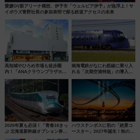
愛媛OV新アリーナ構想、伊予市「ウェルピア伊予」が急浮上！サ
イボウズ青野社長の参加表明で探る鉄道アクセスの未来
高知城やひろめ市場も徒歩圏
南海電鉄がなにわ筋線に乗り入
内！「ANAクラウンプラザホテ
れる「次期空港特急」の導入を
ル高知」が8月開業
決定！ピニンファリーナによる
日本初の鉄道デザイン
2026年夏も必須！「青春18きっ
ハウステンボスに初の「絶景コ
ぷ 北海道新幹線オプション券」
ースター」2027年誕生！秋の
自動改札対応ルールと途中下車
「すんごいハロウィン」見どこ