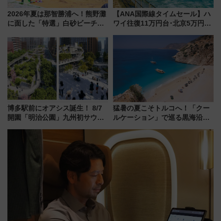
2026年夏は那智勝浦へ！熊野灘
【ANA国際線タイムセール】ハ
に面した「特選」白砂ビーチは
ワイ往復11万円台･北京5万円台
必見 「第17回那智勝浦町花火大
～、憧れのビジネスクラスも！
会」は8月11日開催！
来春のGW旅行まで狙える激ア
ツ路線まとめ（8/10まで）
博多駅前にオアシス誕生！ 8/7
猛暑の夏こそトルコへ！「クー
開園「明治公園」九州初サウナ
ルケーション」で巡る黒海沿岸
TOTOPAや日本一のピザなど絶
やエーゲ海の避暑リゾート 関
品グルメ登場で駅前の過ごし方
連検索数が前年比237％増、ナ
はどう変わる？
ショジオも認める『2026年に訪
れるべき世界の旅先』