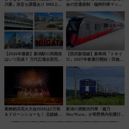
川案」決定も課題あり SNS上の
会の交通規制・臨時列車マッ
声は
プ！JR東海・近鉄で快適にアク
セス
【2026年最新】新潟駅の再開発
【西武新宿線】新車両「トキイ
はいつ完成？ 万代広場全面完成
ロ」2027年春運行開始！田無・
から「にいがた2キロ」・古町再
新所沢にも停車 2028年春には
開発、バスタ新潟構想まで徹底
「第2弾」も
解説！
葛飾納涼花火大会2026は2万発
新潟の酒観光列車「越乃
＆ドローンショーも！ 北総線を
Shu*Kura」が長野県内初運行！
使った穴場アクセスや臨時列
地酒と食を味わう信州プレDC特
車、観覧スポット情報と周辺観
別企画