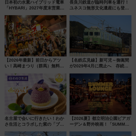
日本初の水素ハイブリッド電車
長良川鉄道が臨時列車を運行！
「HYBARI」2027年度末営業運
ユネスコ無形文化遺産にも登録
転へ 鉄道・発電・まちづくり
された「郡上おどり」楽しむ人
で水素利活用が加速
に 乗車には予約が必要
【2026年最新】前日からアツ
【名鉄広見線】新可児～御嵩間
い！高崎まつり（群馬）無料観
が2029年4月に廃止へ 存続協
覧エリアから初開催100人みこ
議終了で100年の歴史に幕
しまで
名古屋で会いに行きたい！わか
【2026夏】都立明治公園ビアガ
さ生活とコラボした紫の「ブル
ーデン＆野外映画！「SUMMER
ーベリーぴよりん」期間限定販
LOUNGE」のアクセスと上映ス
売
ケジュール 夜風とビール、映画