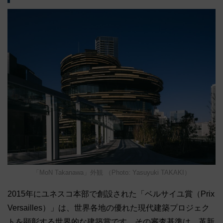
「MoN Takanawa」外観 （Photo: Yasuyuki TAKAKI）
2015年にユネスコ本部で創設された「ベルサイユ賞（Prix
Versailles）」は、世界各地の優れた現代建築プロジェク
トを顕彰する世界的な建築賞です。その審査基準は、革新