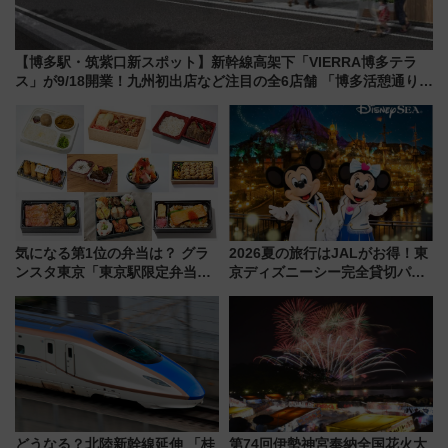
【博多駅・筑紫口新スポット】新幹線高架下「VIERRA博多テラ
ス」が9/18開業！九州初出店など注目の全6店舗 「博多活憩通り」
も一新
気になる第1位の弁当は？ グラ
2026夏の旅行はJALがお得！東
ンスタ東京「東京駅限定弁当
京ディズニーシー完全貸切パー
2026 売上ランキング」
ティー招待券が当たるキャンペ
ーン始まる 条件は「夏の国内
線に2回搭乗」
どうなる？北陸新幹線延伸 「桂
第74回伊勢神宮奉納全国花火大