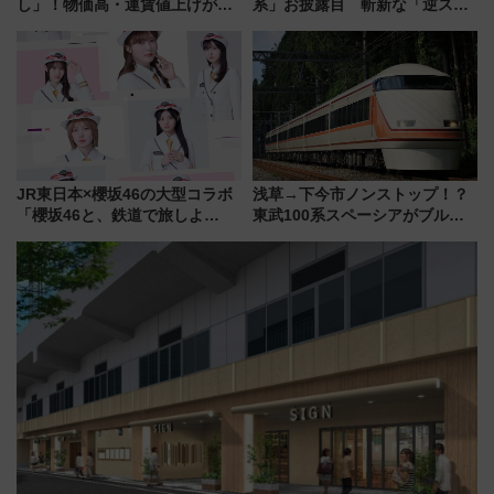
し」！物価高・運賃値上げが財
系」お披露目 斬新な「逆スラ
布を直撃、往復1万円以内なら帰
ント式」の先頭形状と明るく開
りたいけど……【WILLER お盆
放的な車内空間に注目、デビュ
帰省動向調査】
ーは9月
JR東日本×櫻坂46の大型コラボ
浅草→下今市ノンストップ！？
「櫻坂46と、鉄道で旅しよ
東武100系スペーシアがブルー
う。」が7月20日より始動！新
リボン賞35周年記念で「デビュ
潟・長野・庄内へ
ー当時の停車駅」を再現 運転
時刻や特急券の買い方を紹介