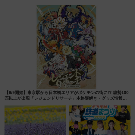
ライナーも停まる巨大ハブ駅・
って集める「索道印(さくどうい
新鎌ヶ谷はどう変わる？ 全テナ
ん)」企画がスタート
ント情報も公開！
【9/9開始】東京駅から日本橋エリアがポケモンの街に!? 総勢100
匹以上が出現「レジェンドリサーチ」本格謎解き・グッズ情報ま
とめ