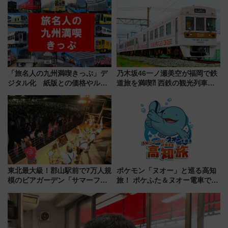
の罠
ろも一挙紹介
「旅名人の九州満喫きっぷ」デ
乃木坂46一ノ瀬美空が福岡で鉄
ジタル化 紙版との価格やルー
道旅を満喫⁈ 西鉄の観光列車
ルの違いを解説
「THE RAIL KITCHEN
CHIKUGO」で巡る福岡･太宰
府･柳川の旅！YouTubeが公開
に
東北最大級！郡山駅前で7万人規
ポケモン「ヌオー」と巡る高知
模のビアガーデン「サマーフェ
旅！ ポケふた＆ヌオー電車で楽
スタ IN KORIYAMA 2026」
しむ鉄道スタンプラリーで土佐
7/24-26開催！ 有料席はJRE
路の絶景と絶品グルメを満喫！
MALLで予約可能
（7月18日スタート）