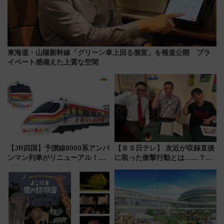
東海道・山陽新幹線「グリーン車上回る個室」を報道公開 プラ
イベート感備えた上質な空間
【JR四国】予讃線8000系アンパ
【ＢＳ日テレ】 友近が収録直後
ンマン列車がリニューアル！内
に取った衝撃行動とは……？
外装デザイン公開 デビューは
『友近・礼二の妄想トレイン』
今年12月
で極上の夏祭り鉄道旅を放送