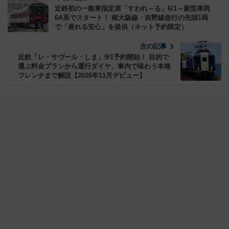
近鉄初の一般車指定席「すわれ～る」6/1～新型車両
6A系でスタート！ 南大阪線・吉野線急行の先頭1両
で「座れる安心」を提供（ネット予約限定）
次の記事
近鉄「レ・サヴール・しま」9/1予約開始！ 目的で
選ぶ料金プランから運行ダイヤ、車内で味わう本格
フレンチまで解説【2026年11月デビュー】