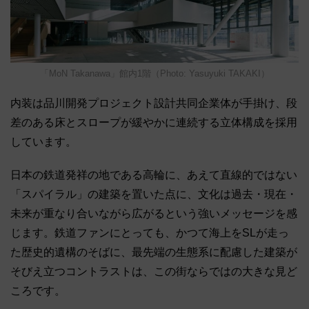
「MoN Takanawa」館内1階（Photo: Yasuyuki TAKAKI）
内装は品川開発プロジェクト設計共同企業体が手掛け、段
差のある床とスロープが緩やかに連続する立体構成を採用
しています。
日本の鉄道発祥の地である高輪に、あえて直線的ではない
「スパイラル」の建築を置いた点に、文化は過去・現在・
未来が重なり合いながら広がるという強いメッセージを感
じます。鉄道ファンにとっても、かつて海上をSLが走っ
た歴史的遺構のそばに、最先端の生態系に配慮した建築が
そびえ立つコントラストは、この街ならではの大きな見ど
ころです。