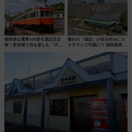
を満喫！
箱根登山電車100形引退記念企
憧れの「城泊」が自分好みにカ
画！窓全開で涼を楽しむ「天然
スタマイズ可能に!? 国登録有形
クーラー体験号」と限定鉄コレ
文化財・丸亀城「延寿閣別館」
発売
にオーダーメイド型の宿泊プラ
ンが誕生！