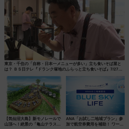
東京・千住の「自称・日本一メニューが多い」立ち食いそば屋と
は？ ＢＳ日テレ『ドランク塚地のふらっと立ち食いそば』7/27夜
10時～放送
【気仙沼大島】新モノレールで
ANA「お試し二地域プラン」参
山頂へ！絶景の「亀山テラス
加で航空券費用を補助！ ワーケ