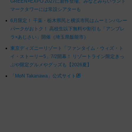
GREEN×EXPO 2027に新作登場、みなとみらいランド
マークタワーには常設シアターも
6月限定！ 千葉・栃木県民と横浜市民はムーミンバレー
パークがおトク！ 高校生以下無料や割引も「アンブレ
ラ×あじさい」開催（埼玉県飯能市）
東京ディズニーリゾート「ファンタイム・ウィズ・ト
イ・ストーリー5」7/2開幕！ リゾートライン限定きっ
ぷや限定グルメやグッズも【2026夏】
「MoN Takanawa」公式サイト