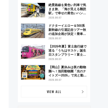
絶景路線を黄色い列車で気
まま旅、「海が見える難読
駅」で幸せの黄色いハンカ
チに願いを 「新・鉄道ひ
2026.08.07
とり旅」279回目の舞台は
「島原鉄道」
ドクターイエロー＆500系
新幹線の引退記念ツアー秋
の追加企画が決定！乗車体
験やグッズ・ホテル情報ま
2026.08.07
とめ
【2026年夏】富士急行線で
巡る「うちはサスケ」誕生
日スタンプラリー！富士急
ハイランド限定グルメ＆グ
2026.08.07
ッズ徹底ガイド
【岡山】夏休みは夜の動物
園へ！池田動物園「光のナ
イトズー2026」で光と動物
が彩る特別な夜
2026.08.07
VIEW ALL