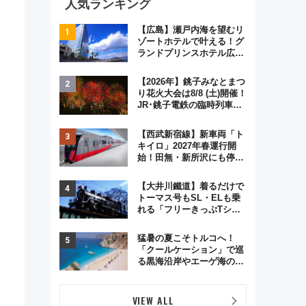
人気ランキング
【広島】瀬戸内海を望むリ
ゾートホテルで叶える！グ
ランドプリンスホテル広島
のフォトウエディング＆カ
ジュアルパーティープラン
【2026年】銚子みなとまつ
り花火大会は8/8 (土)開催！
JR･銚子電鉄の臨時列車や
アクセス情報、利根川に咲
く8,000発の大迫力＆屋台
【西武新宿線】新車両「ト
を満喫
キイロ」2027年春運行開
始！田無・新所沢にも停
車 2028年春には「第2
弾」も
【大井川鐵道】着るだけで
トーマス号もSL・ELも乗
れる「フリーきっぷTシャ
ツ」8月6日より受注販売
猛暑の夏こそトルコへ！
「クールケーション」で巡
る黒海沿岸やエーゲ海の避
暑リゾート 関連検索数が
前年比237％増、ナショジ
オも認める『2026年に訪れ
VIEW ALL