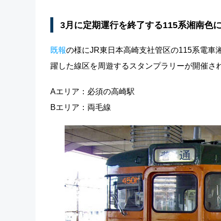
3月に定期運行を終了する115系湘南色
既報
の様にJR東日本高崎支社管区の115系電車
躍した線区を周遊するスタンプラリーが開催さ
Aエリア：必須の高崎駅
Bエリア：両毛線