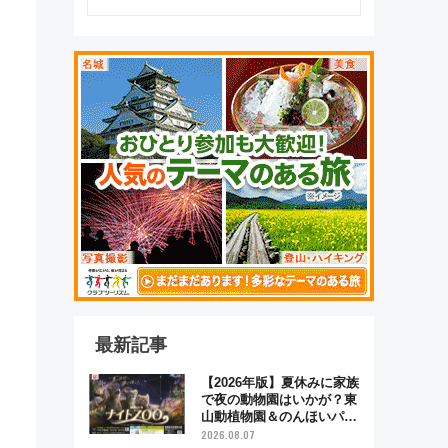
るべき世界の旅先』
最新記事
【2026年版】夏休みに家族
で夜の動物園はいかが？東
山動植物園＆のんほいパー
ク「ナイトZOO」開催情報
2026.08.07