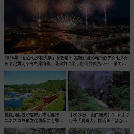
2026年「仙台七夕花火祭」を攻略！ 混雑回避の地下鉄アクセスか
らまだ買える有料席情報、花火前に楽しむ仙台観光ルートまで解
説！
長良川鉄道が臨時列車を運行！
【2026秋・山口観光】SLやまぐ
ユネスコ無形文化遺産にも登録
ち号「貴婦人」復活＆「はなあ
された「郡上おどり」楽しむ人
かり」初走行区間も！山口DCの
に 乗車には予約が必要
注目観光列車まとめ きっぷの取