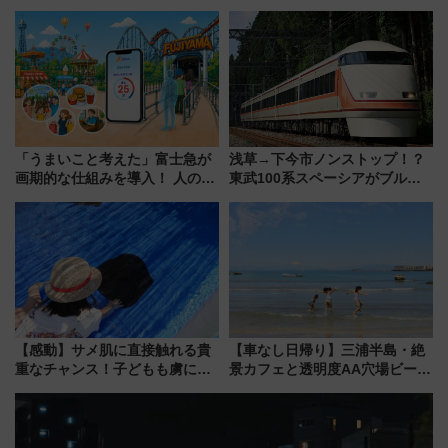
クーラー体験号」と限定鉄コレ
発売
「うまいこと考えた」富士急が
浅草→下今市ノンストップ！？
画期的な仕組みを導入！ 人のか
東武100系スペーシアがブルー
わりにスマホが並ぶ「分身く
リボン賞35周年記念で「デビュ
ん」始動
ー当時の停車駅」を再現 運転
時刻や特急券の買い方を紹介
【感動】サメ肌に直接触れる貴
【車なし日帰り】三浦半島・絶
重なチャンス！子どもも虜にな
景カフェと透明度AA穴場ビーチ
る鴨川シーワールド「エイとサ
を巡る！ おトクな電車きっぷ活
メのタッチングプール」【夏休
用してストレスフリー旅へ行こ
み限定企画】
う！