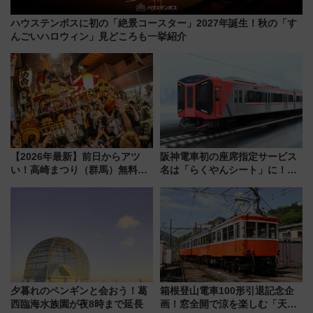
ハウステンボスに初の「絶景コースター」2027年誕生！秋の「す
んごいハロウィン」見どころも一挙紹介
【2026年最新】前日からアツ
阪神電車初の座席指定サービス
い！高崎まつり（群馬）無料観
名は「らくやんシート」に！新
覧エリアから初開催100人みこ
型3000系で大阪梅田～山陽姫路
しまで
を快適移動
夕暮れのペンギンと会おう！葛
箱根登山電車100形引退記念企
西臨海水族園が夜8時まで延長
画！窓全開で涼を楽しむ「天然