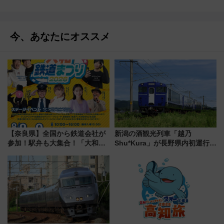
今、あなたにオススメ
【奈良県】全国から鉄道会社が
新潟の酒観光列車「越乃
参加！駅弁も大集合！「大和鉄
Shu*Kura」が長野県内初運行！
道まつり2026」が8月8日・9日
地酒と食を味わう信州プレDC特
に開催決定
別企画