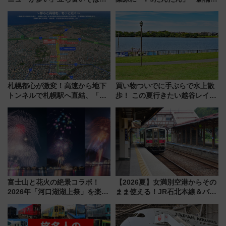
とは？ ＢＳ日テレ『ドランク塚
551蓬莱のDNAを継ぐ「東京豚
地のふらっと立ち食いそば』
饅」、オムライス専門店「肉と
7/27夜10時～放送
たまご」新グルメ続々登場！
【2026年8月】
札幌都心が激変！高速から地下
買い物ついでに手ぶらで水上散
トンネルで札幌駅へ直結、「創
歩！ この夏行きたい越谷レイク
成川通都心アクセス道路」が7月
タウンの新たな水辺の憩いエリ
から本格着工、延長4.8km整備
ア「LAKESIDE PARK」（埼玉
事業の全貌
県越谷市）
富士山と花火の絶景コラボ！
【2026夏】女満別空港からその
2026年「河口湖湖上祭」を楽し
まま使える！JR石北本線＆バス
む完全ガイド＆鉄道アクセスの
乗り放題「北見・網走周遊フリ
ススメ
ーパス」でおトクに道東観光
（8/3発売）