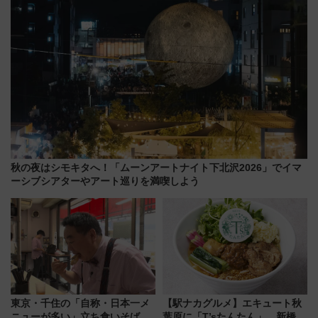
秋の夜はシモキタへ！「ムーンアートナイト下北沢2026」でイマ
ーシブシアターやアート巡りを満喫しよう
東京・千住の「自称・日本一メ
【駅ナカグルメ】エキュート秋
ニューが多い」立ち食いそば屋
葉原に「T’sたんたん」 新橋に