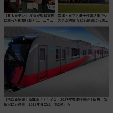
【ＢＳ日テレ】 友近が収録直後
南海・日立と量子技術活用でシ
に取った衝撃行動とは……？
ステム構築 なにわ筋線にも期待
『友近・礼二の妄想トレイン』
乗務員・車両計画作業を短縮へ
で極上の夏祭り鉄道旅を放送
【西武新宿線】新車両「トキイロ」2027年春運行開始！田無・新
所沢にも停車 2028年春には「第2弾」も