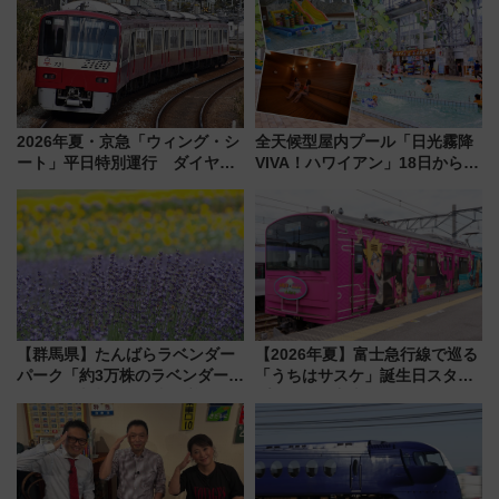
り方は？
2026年夏・京急「ウィング・シ
全天候型屋内プール「日光霧降
ート」平日特別運行 ダイヤ・
VIVA！ハワイアン」18日から営
乗車方法を解説！2階建てバスや
業開始 小さなお子様連れのフ
三浦海岸を堪能できるお出かけ
ァミリーから大人まで幅広い世
プランもご紹介
代が一日中楽しる夏のリゾート
を楽しんで
【群馬県】たんばらラベンダー
【2026年夏】富士急行線で巡る
パーク「約3万株のラベンダー」
「うちはサスケ」誕生日スタン
が見頃！新幹線＆無料送迎バス
プラリー！富士急ハイランド限
で都心から約1時間半で夏の絶景
定グルメ＆グッズ徹底ガイド
を！