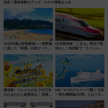
決定！乗車体験やグッズ・ホテル情報まとめ
2026年夏は那智勝浦へ！熊野灘
E6系新幹線「こまち」車内で夜
に面した「特選」白砂ビーチは
明かし！秋田駅で「スペシャル
必見 「第17回那智勝浦町花火大
ナイト」8月開催、料金や予約方
会」は8月11日開催！
法は？
横須賀・ソレイユの丘で10万本
HIS「4つのフェリーで繋ぐ 日本
のひまわりと絶景花火！ 恐竜や
一周大満喫旅8日間」とは？天橋
ドッグプールなど三浦半島の日
立・小樽・日光東照宮など全国
帰りお出かけ最新情報（2026年
の絶景＆限定グルメを網羅！煩