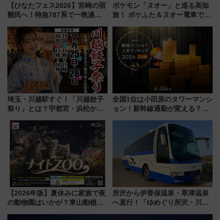
【ひなたフェス2026】宮崎の宿
ポケモン「ヌオー」と巡る高知
難民へ！特急787系で一晩過ご
旅！ ポケふた＆ヌオー電車で楽
せる夜間滞在型イベント「スワ
しむ鉄道スタンプラリーで土佐
ローおひさま」が救世主に？
路の絶景と絶品グルメを満喫！
（7月18日スタート）
埼玉・川越駅すぐ！「川越餃子
全国1位は小田原のタワーマンシ
祭り」とは？宇都宮・浜松から
ョン！新幹線通勤が変える？
ご当地和牛まで全国の人気餃子
「住みたい街」の最新トレンド
を食べ比べ【7月25日・26日開
【新築マンション人気ランキン
催】
グ】
【2026年版】夏休みに家族で夜
所沢から伊香保温泉・草津温泉
の動物園はいかが？東山動植物
へ直行！「ゆめぐり所沢・川越
園＆のんほいパーク「ナイト
号」で群馬の温泉旅をもっと気