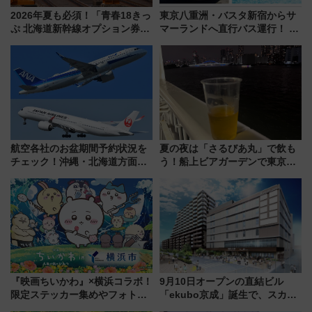
2026年夏も必須！「青春18きっ
東京八重洲・バスタ新宿からサ
ぷ 北海道新幹線オプション券」
マーランドへ直行バス運行！ お
自動改札対応ルールと途中下車
トクな1Dayパスで夏のプールと
の罠
推し活を楽しもう！（2026年
8/1～31）
航空各社のお盆期間予約状況を
夏の夜は「さるびあ丸」で飲も
チェック！沖縄・北海道方面は
う！船上ビアガーデンで東京湾
予約急増中、いまから狙うべき
の夜景を眺めながら軽く一
日は？
杯……工場直送生ビールや島グ
ルメが美味い
『映画ちいかわ』×横浜コラボ！
9月10日オープンの直結ビル
限定ステッカー集めやフォトス
「ekubo京成」誕生で、スカイ
ポット、特別花火でみなとみら
ライナーも停まる巨大ハブ駅・