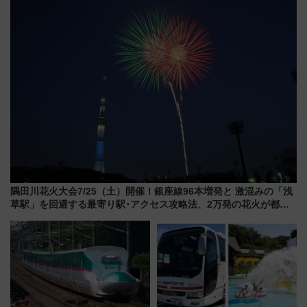
ZOO」開催情報
軽に 運行ダイヤ・運賃を解説
隅田川花火大会7/25（土）開催！銀座線96本増発と 激混みの「浅
草駅」を回避する最寄り駅･アクセス攻略法、2万発の花火が都心
の夜に！