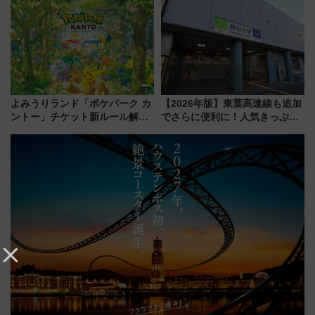
いを満喫しよう（花火鑑賞会応
新鎌ヶ谷はどう変わる？ 全テナ
募は7/12まで！）
ント情報も公開！
よみうりランド「ポケパーク カ
【2026年版】東葉高速線も追加
ントー」チケット新ルール解
でさらに便利に！人気きっぷ
説！購入制限の緩和と入場時の
「サンキューちばフリーパス」
本人確認が11月スタート
今年も発売 秋・早春に千葉県を
巡るなら使い勝手・コスパ抜群