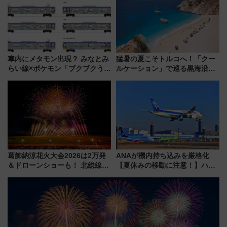
7月17日～開催）
雑な手続きも不要でお手軽に楽
しめるプランが登場
車内にメタモン出現？ みなとみ
猛暑の夏こそトルコへ！「クー
らい線×ポケモン「ブクブクうみ
ルケーション」で巡る黒海沿岸
ぞこの街」ラッピング電車が運
やエーゲ海の避暑リゾート 関
行開始に！ この夏は直通列車で
連検索数が前年比237％増、ナ
横浜へ！
ショジオも認める『2026年に訪
れるべき世界の旅先』
葛飾納涼花火大会2026は2万発
ANAが機内持ち込みを厳格化
＆ドローンショーも！ 北総線を
【夏休みの移動に注意！】ハン
使った穴場アクセスや臨時列
ドバッグやPCケースも対象の
車、観覧スポット情報と周辺観
「身の回り品」新サイズ制限
光まとめ（7/28開催）
(40×30×20cm)おさらい