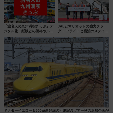
「旅名人の九州満喫きっぷ」デ
JALとマリオットの強力タッ
ジタル化 紙版との価格やルー
グ！ フライトと宿泊のステイタ
ルの違いを解説
スマッチでFLY ON ポイントや
上級会員資格を効率よく獲得す
る方法を解説
ドクターイエロー＆500系新幹線の引退記念ツアー秋の追加企画が