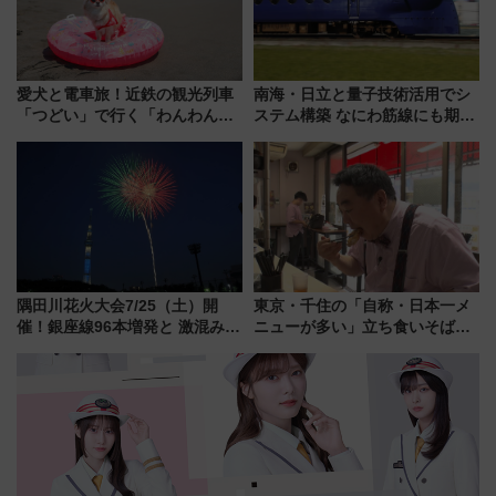
愛犬と電車旅！近鉄の観光列車
南海・日立と量子技術活用でシ
「つどい」で行く「わんわん列
ステム構築 なにわ筋線にも期待
車」第5弾！海辺のBBQも楽し
乗務員・車両計画作業を短縮へ
める日帰りツアー
隅田川花火大会7/25（土）開
東京・千住の「自称・日本一メ
催！銀座線96本増発と 激混みの
ニューが多い」立ち食いそば屋
「浅草駅」を回避する最寄り駅･
とは？ ＢＳ日テレ『ドランク塚
アクセス攻略法、2万発の花火が
地のふらっと立ち食いそば』
都心の夜に！
7/27夜10時～放送