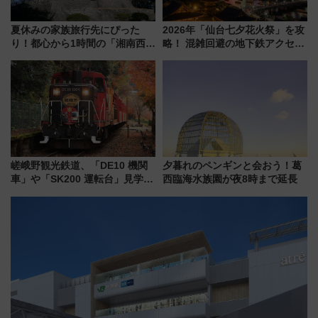
夏休みの家族旅行先にぴった
2026年「仙台七夕花火祭」を攻
り！都心から1時間の「湘南西エ
略！ 混雑回避の地下鉄アクセス
リア」満喫ガイド 鎌倉・江の
からまだ買える有料席情報、花
島とは異なる魅力を持つ今夏の
火前に楽しむ仙台観光ルートま
注目スポット
で解説！
嵯峨野観光鉄道、「DE10 機関
夕暮れのペンギンと会おう！葛
車」や「SK200 運転台」見学ツ
西臨海水族園が夜8時まで延長
アーを開催！ ラストランイベン
トの一環で激レア体験できちゃ
うかも 参加方法やスケジュール
をご紹介