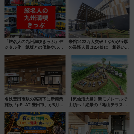
推し活を楽しもう！（2026年
募集も実施
8/1～31）
「旅名人の九州満喫きっぷ」デ
来館1422万人突破！ゆめが丘駅
ジタル化 紙版との価格やルー
の乗降人員は2.4倍に 相鉄いず
ルの違いを解説
み野線「ゆめが丘ソラトス」2周
年祭にそうにゃん＆DB.スター
マンが登場
名鉄豊田市駅の高架下に新商業
【気仙沼大島】新モノレールで
施設「μPLAT 豊田市」が8月26
山頂へ！絶景の「亀山テラス
日開業！全8店舗が出店し街の新
360°」が7月19日オープン、休
たな玄関口へ
暇村のお得な日帰りプランも登
場