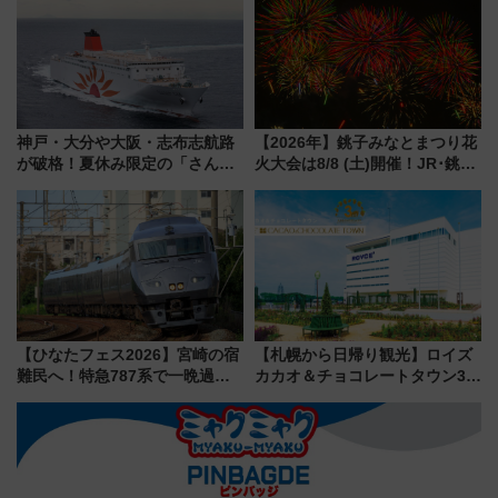
ーも
く！9月13日「京都の鉄道満喫
ツアー」開催
神戸・大分や大阪・志布志航路
【2026年】銚子みなとまつり花
が破格！夏休み限定の「さんふ
火大会は8/8 (土)開催！JR･銚子
らわあスペシャルセール」スタ
電鉄の臨時列車やアクセス情
ート 夕朝食ビュッフェ付きで
報、利根川に咲く8,000発の大迫
快適な船旅はいかが？
力＆屋台を満喫
【ひなたフェス2026】宮崎の宿
【札幌から日帰り観光】ロイズ
難民へ！特急787系で一晩過ご
カカオ＆チョコレートタウン3周
せる夜間滞在型イベント「スワ
年！ 9月は入場料半額やチョコ
ローおひさま」が救世主に？
詰め放題を開催、ロイズタウン
駅からのアクセスも