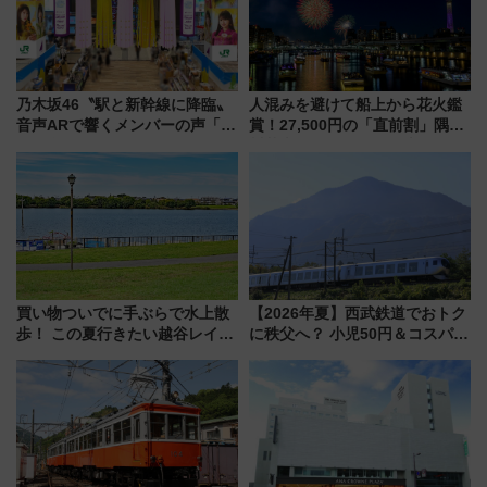
活躍するための仕組みも
乃木坂46〝駅と新幹線に降臨〟
人混みを避けて船上から花火鑑
音声ARで響くメンバーの声「真
賞！27,500円の「直前割」隅田
夏の全国ツアー2026」
川花火クルーズはデパ地下グル
メも持ち込みOK
買い物ついでに手ぶらで水上散
【2026年夏】西武鉄道でおトク
歩！ この夏行きたい越谷レイク
に秩父へ？ 小児50円＆コスパ最
タウンの新たな水辺の憩いエリ
強きっぷで「安・近・短」な家
ア「LAKESIDE PARK」（埼玉
族旅行！ 深夜の正丸トンネル探
県越谷市）
検や特急ラビューも