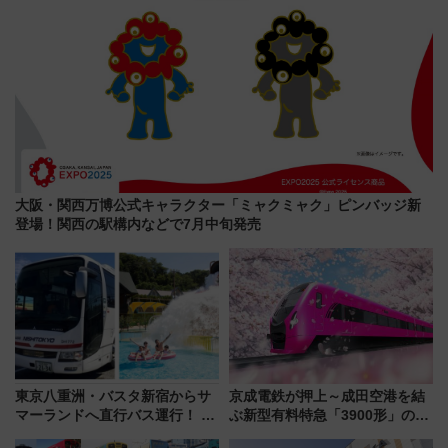
大阪・関西万博公式キャラクター「ミャクミャク」ピンバッジ新
登場！関西の駅構内などで7月中旬発売
東京八重洲・バスタ新宿からサ
京成電鉄が押上～成田空港を結
マーランドへ直行バス運行！ お
ぶ新型有料特急「3900形」のコ
トクな1Dayパスで夏のプールと
ンセプト・デザイン公開 愛称