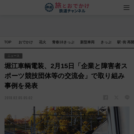
TOP
おでかけ
花火
青春18きっぷ
新型車両
きっぷ
駅･街 再
ニュース
堀江車輌電装、2月15日「企業と障害者ス
ポーツ競技団体等の交流会」で取り組み
事例を発表
2018.02.05 05:02