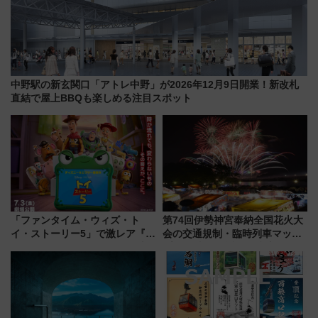
中野駅の新玄関口「アトレ中野」が2026年12月9日開業！新改札
直結で屋上BBQも楽しめる注目スポット
「ファンタイム・ウィズ・ト
第74回伊勢神宮奉納全国花火大
イ・ストーリー5」で激レア『ロ
会の交通規制・臨時列車マッ
ルカナ』カードをゲット！最新
プ！JR東海・近鉄で快適にアク
デコレーションも徹底解説
セス