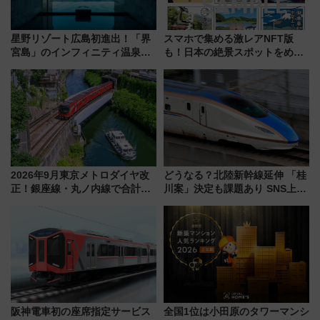
星野リゾート広島初進出！「界
スマホで集める激レアNFT版
宮島」のインフィニティ温泉と
も！日本の絶景スポットをめぐ
古式サウナ「石風呂」を大解剖
って集める「索道印(さくどうい
宿泊料金・アクセスは？（2026
ん)」企画がスタート
年7月23日開業）
2026年9月東京メトロダイヤ改
どうなる？北陸新幹線延伸 「桂
正！銀座線・丸ノ内線で合計
川案」決定も課題あり SNS上の
212本の大増発、混雑緩和に期
声は
待
阪神電車初の座席指定サービス
全国1位は小田原のタワーマンシ