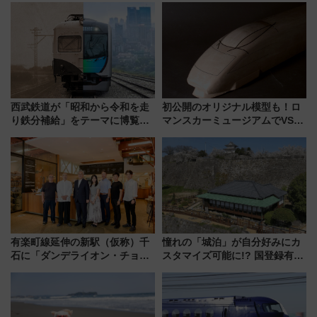
西武鉄道が「昭和から令和を走
初公開のオリジナル模型も！ロ
り鉄分補給」をテーマに博覧会
マンスカーミュージアムでVSE
を実施！くすのきホールで8月
の設計秘話に迫る企画展が7月
14日から 新車両「トキイロ」体
15日スタート
験ブースも アクセスや申込方法
を解説
有楽町線延伸の新駅（仮称）千
憧れの「城泊」が自分好みにカ
石に「ダンデライオン・チョコ
スタマイズ可能に!? 国登録有形
レート」が出店！ 東京メトロが
文化財・丸亀城「延寿閣別館」
1億円出資で挑む新時代のまちづ
にオーダーメイド型の宿泊プラ
くりとは？
ンが誕生！