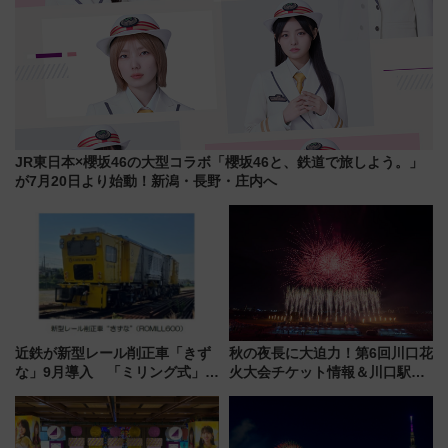
JR東日本×櫻坂46の大型コラボ「櫻坂46と、鉄道で旅しよう。」
が7月20日より始動！新潟・長野・庄内へ
近鉄が新型レール削正車「きず
秋の夜長に大迫力！第6回川口花
な」9月導入 「ミリング式」採
火大会チケット情報＆川口駅か
用でメンテナンス作業を効率
らのアクセスガイド
化！安全性や乗り心地の向上に
貢献するだけでなく、全線区で