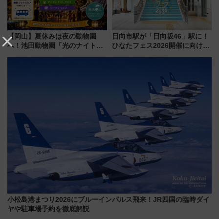
【岡山】夏休みは夜の動物園
日向市駅が「日向坂46」駅に！
へ！池田動物園「光のナイトズ
ひなたフェス2026開催に向けJR
ー2026」で光と動物が彩る特別
九州が記念きっぷや臨時列車で
な夜
全力応援 夜行列車「ドリーム
おひさま号」も走る
小松島港まつり2026にブルーインパルス飛来！JR四国の臨時ダイ
ヤや駐車場予約を徹底解説