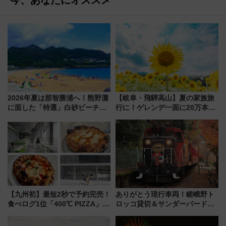
2026年夏は那智勝浦へ！熊野灘
【岐阜・飛騨高山】夏の家族旅
に面した「特選」白砂ビーチは
行に！ゲレンデ一面に20万本の
必見 「第17回那智勝浦町花火大
ひまわりが咲き誇る「アルコピ
会」は8月11日開催！
アひまわり園」開園
【九州初】最短2秒で予約完売！
ありがとう現行車両！嵯峨野ト
食べログ1位「400℃ PIZZA」が
ロッコ貸切＆サンダーバードレ
博多駅すぐの明治公園に8/7オー
ストランで語り合う秋の京都
プン。もつ鍋風など限定メニュ
斉藤雪乃＆福原トシヒロと行