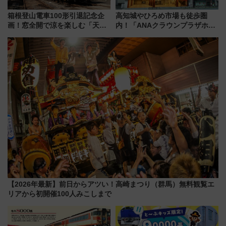
箱根登山電車100形引退記念企
高知城やひろめ市場も徒歩圏
画！窓全開で涼を楽しむ「天然
内！「ANAクラウンプラザホテ
クーラー体験号」と限定鉄コレ
ル高知」が8月開業
発売
【2026年最新】前日からアツい！高崎まつり（群馬）無料観覧エ
リアから初開催100人みこしまで