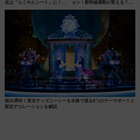
名は「らくやんシート」に！新
ョン！新幹線通勤が変える？
型3000系で大阪梅田～山陽姫路
「住みたい街」の最新トレンド
を快適移動
【新築マンション人気ランキン
グ】
祝25周年！東京ディズニーシーを水路で巡る8つのテーマポートと
限定デコレーションを解説