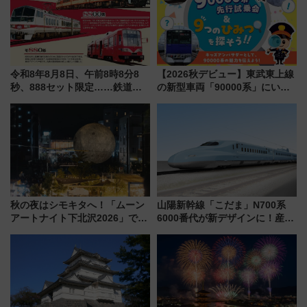
令和8年8月8日、午前8時8分8
【2026秋デビュー】東武東上線
秒、888セット限定……鉄道各
の新型車両「90000系」にいち
社の「8・8・8」な記念きっぷ
早く乗れる！ 8/11開催の小学生
たち
向け先行試乗会でキッズアンバ
サダーになろう
秋の夜はシモキタへ！「ムーン
山陽新幹線「こだま」N700系
アートナイト下北沢2026」でイ
6000番代が新デザインに！産学
マーシブシアターやアート巡り
連携で描く瀬戸内の波模様 運
を満喫しよう
用は今冬から