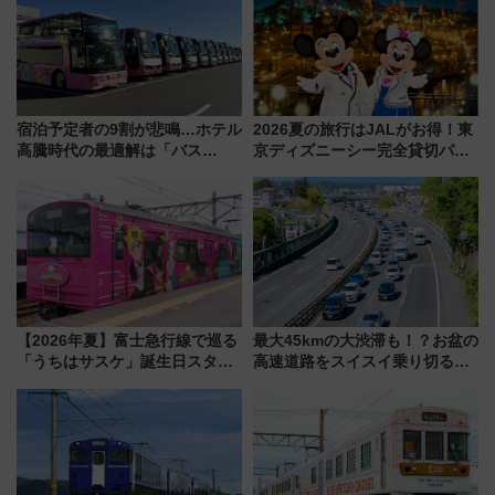
宿泊予定者の9割が悲鳴…ホテル
2026夏の旅行はJALがお得！東
高騰時代の最適解は「バス
京ディズニーシー完全貸切パー
泊」!? WILLER最新調査で判明
ティー招待券が当たるキャンペ
した、推し活遠征や観光時のリ
ーン始まる 条件は「夏の国内
アルな懐事情
線に2回搭乗」
【2026年夏】富士急行線で巡る
最大45kmの大渋滞も！？お盆の
「うちはサスケ」誕生日スタン
高速道路をスイスイ乗り切る快
プラリー！富士急ハイランド限
適ドライブ術
定グルメ＆グッズ徹底ガイド