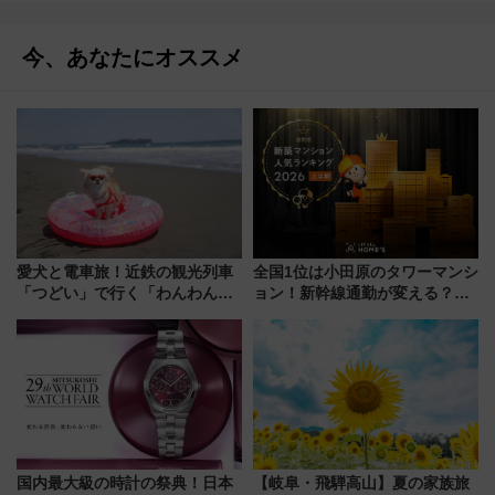
今、あなたにオススメ
愛犬と電車旅！近鉄の観光列車
全国1位は小田原のタワーマンシ
「つどい」で行く「わんわん列
ョン！新幹線通勤が変える？
車」第5弾！海辺のBBQも楽し
「住みたい街」の最新トレンド
める日帰りツアー
【新築マンション人気ランキン
グ】
国内最大級の時計の祭典！日本
【岐阜・飛騨高山】夏の家族旅