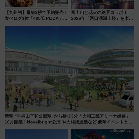
【九州初】最短2秒で予約完売！
富士山と花火の絶景コラボ！
食べログ1位「400℃ PIZZA」が
2026年「河口湖湖上祭」を楽し
博多駅すぐの明治公園に8/7オー
む完全ガイド＆鉄道アクセスの
プン。もつ鍋風など限定メニュ
ススメ
ーも
新駅 “手柄山平和公園駅”から徒歩3分「大和工業アリーナ姫路」
10月開業！Novelbright公演 や大相撲巡業など 豪華イベントとア
クセス