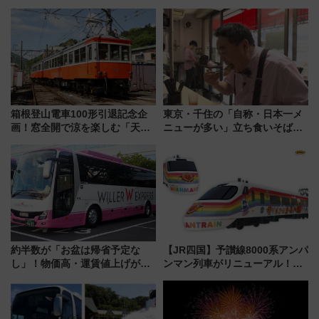
17日～開催）
箱根登山電車100形引退記念企
東京・千住の「自称・日本一メ
画！窓全開で涼を楽しむ「天然
ニューが多い」立ち食いそば屋
クーラー体験号」と限定鉄コレ
とは？ ＢＳ日テレ『ドランク塚
発売
地のふらっと立ち食いそば』
7/27夜10時～放送
約半数が「お盆は帰省予定な
【JR四国】予讃線8000系アンパ
し」！物価高・運賃値上げが財
ンマン列車がリニューアル！内
布を直撃、往復1万円以内なら帰
外装デザイン公開 デビューは
りたいけど……【WILLER お盆
今年12月
帰省動向調査】