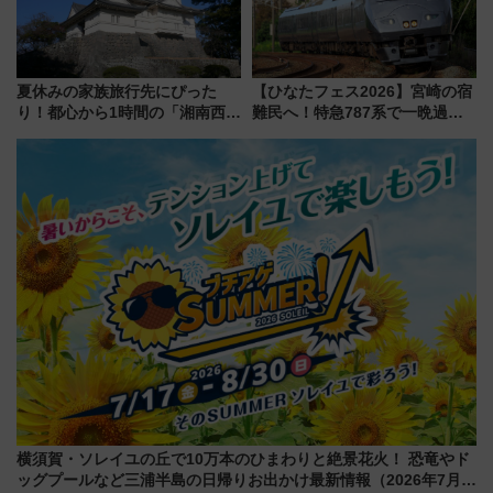
夏休みの家族旅行先にぴった
【ひなたフェス2026】宮崎の宿
り！都心から1時間の「湘南西エ
難民へ！特急787系で一晩過ご
リア」満喫ガイド 鎌倉・江の
せる夜間滞在型イベント「スワ
島とは異なる魅力を持つ今夏の
ローおひさま」が救世主に？
注目スポット
横須賀・ソレイユの丘で10万本のひまわりと絶景花火！ 恐竜やド
ッグプールなど三浦半島の日帰りお出かけ最新情報（2026年7月