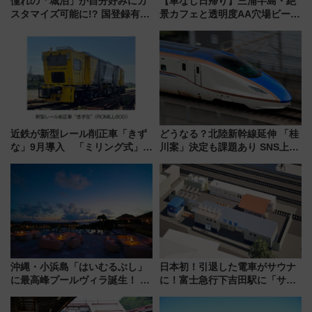
憧れの「城泊」が自分好みにカ
【車なし日帰り】三浦半島・絶
スタマイズ可能に!? 国登録有形
景カフェと透明度AA穴場ビーチ
文化財・丸亀城「延寿閣別館」
を巡る！ おトクな電車きっぷ活
にオーダーメイド型の宿泊プラ
用してストレスフリー旅へ行こ
ンが誕生！
う！
近鉄が新型レール削正車「きず
どうなる？北陸新幹線延伸 「桂
な」9月導入 「ミリング式」採
川案」決定も課題あり SNS上の
用でメンテナンス作業を効率
声は
化！安全性や乗り心地の向上に
貢献するだけでなく、全線区で
活躍するための仕組みも
沖縄・小浜島「はいむるぶし」
日本初！引退した電車がサウナ
に最高峰プールヴィラ誕生！ 石
に！富士急行下吉田駅に「サ電
垣島から船で向かう究極のご褒
（SADEN）」2026年12月開
美旅「何もしない贅沢」を体験
業 行き交う電車の音や振動を