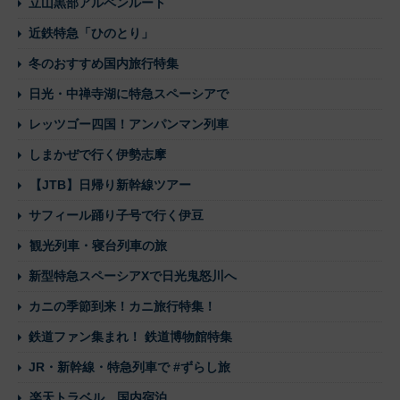
立山黒部アルペンルート
近鉄特急「ひのとり」
冬のおすすめ国内旅行特集
日光・中禅寺湖に特急スペーシアで
レッツゴー四国！アンパンマン列車
しまかぜで行く伊勢志摩
【JTB】日帰り新幹線ツアー
サフィール踊り子号で行く伊豆
観光列車・寝台列車の旅
新型特急スペーシアXで日光鬼怒川へ
カニの季節到来！カニ旅行特集！
鉄道ファン集まれ！ 鉄道博物館特集
JR・新幹線・特急列車で #ずらし旅
楽天トラベル 国内宿泊