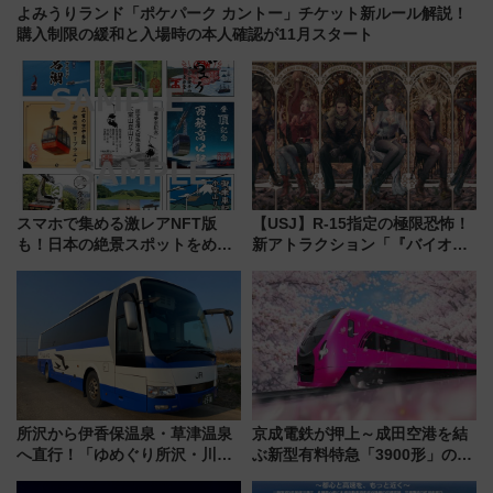
よみうりランド「ポケパーク カントー」チケット新ルール解説！
購入制限の緩和と入場時の本人確認が11月スタート
スマホで集める激レアNFT版
【USJ】R-15指定の極限恐怖！
も！日本の絶景スポットをめぐ
新アトラクション「『バイオハ
って集める「索道印(さくどうい
ザード レクイエム』 ザ・ダイ
ん)」企画がスタート
ブ」今秋登場 ―予測不能の恐
怖に泣き叫べ―
所沢から伊香保温泉・草津温泉
京成電鉄が押上～成田空港を結
へ直行！「ゆめぐり所沢・川越
ぶ新型有料特急「3900形」のコ
号」で群馬の温泉旅をもっと気
ンセプト・デザイン公開 愛称