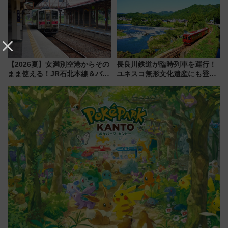
してみない？
感じながら「ととのう」新感覚
【2026夏】女満別空港からその
長良川鉄道が臨時列車を運行！
まま使える！JR石北本線＆バス
ユネスコ無形文化遺産にも登録
乗り放題「北見・網走周遊フリ
された「郡上おどり」楽しむ人
ーパス」でおトクに道東観光
に 乗車には予約が必要
（8/3発売）