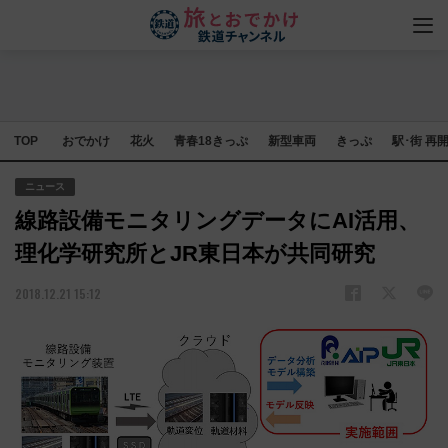
TOP
おでかけ
花火
青春18きっぷ
新型車両
きっぷ
駅･街 再
ニュース
線路設備モニタリングデータにAI活用、
理化学研究所とJR東日本が共同研究
2018.12.21 15:12