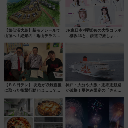
【気仙沼大島】新モノレールで
JR東日本×櫻坂46の大型コラボ
山頂へ！絶景の「亀山テラス
「櫻坂46と、鉄道で旅しよ
360°」が7月19日オープン、休
う。」が7月20日より始動！新
暇村のお得な日帰りプランも登
潟・長野・庄内へ
場
【ＢＳ日テレ】 友近が収録直後
神戸・大分や大阪・志布志航路
に取った衝撃行動とは……？
が破格！夏休み限定の「さんふ
『友近・礼二の妄想トレイン』
らわあスペシャルセール」スタ
で極上の夏祭り鉄道旅を放送
ート 夕朝食ビュッフェ付きで
快適な船旅はいかが？