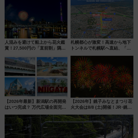
軽に 運行ダイヤ・運賃を解説
募集も実施
人混みを避けて船上から花火鑑
札幌都心が激変！高速から地下
賞！27,500円の「直前割」隅田
トンネルで札幌駅へ直結、「創
川花火クルーズはデパ地下グル
成川通都心アクセス道路」が7月
メも持ち込みOK
から本格着工、延長4.8km整備
事業の全貌
【2026年最新】新潟駅の再開発
【2026年】銚子みなとまつり花
はいつ完成？ 万代広場全面完成
火大会は8/8 (土)開催！JR･銚子
から「にいがた2キロ」・古町再
電鉄の臨時列車やアクセス情
開発、バスタ新潟構想まで徹底
報、利根川に咲く8,000発の大迫
解説！
力＆屋台を満喫