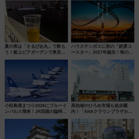
オープン 秋からはビストロ営業
マホで簡単申請 物販や演奏会な
も！
どに【JR東日本】
夏の夜は「さるびあ丸」で飲も
ハウステンボスに初の「絶景コ
う！船上ビアガーデンで東京湾
ースター」2027年誕生！秋の
の夜景を眺めながら軽く一
「すんごいハロウィン」見どこ
杯……工場直送生ビールや島グ
ろも一挙紹介
ルメが美味い
小松島港まつり2026にブルーイ
高知城やひろめ市場も徒歩圏
ンパルス飛来！JR四国の臨時ダ
内！「ANAクラウンプラザホテ
イヤや駐車場予約を徹底解説
ル高知」が8月開業