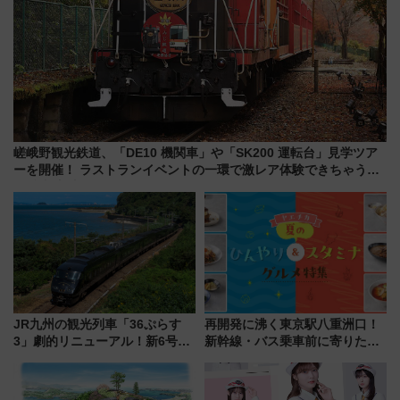
嵯峨野観光鉄道、「DE10 機関車」や「SK200 運転台」見学ツア
ーを開催！ ラストランイベントの一環で激レア体験できちゃうか
も 参加方法やスケジュールをご紹介
JR九州の観光列車「36ぷらす
再開発に沸く東京駅八重洲口！
3」劇的リニューアル！新6号車
新幹線・バス乗車前に寄りたい
“1〜2名用グリーン個室”と曜日
「ヤエチカ」2026年夏の「ひん
別 “プレミアムランチ”導入･ル
やり＆スタミナグルメ」6選【新
ートや価格など解説
店舗も！】