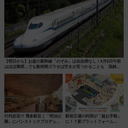
【明日から】お盆の新幹線「のぞみ」は自由席なし！8月8日午前
はほぼ満席…でも数時間ズラせば空きが見つかることも 混雑避
ける「空席」探しのコツ
行列必至!? 博多駅近く「明治公
駅前広場の利用が「超お手軽」
園」にパンストックプロデュー
に！？新プラットフォーム
スの新業態『Land Bageri』8/7
「HirakeBA」8月3日始動、ス