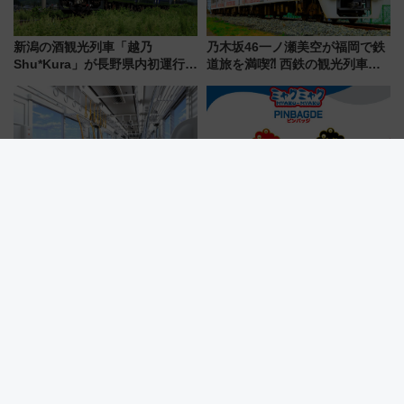
新潟の酒観光列車「越乃
乃木坂46一ノ瀬美空が福岡で鉄
Shu*Kura」が長野県内初運行！
道旅を満喫⁈ 西鉄の観光列車
地酒と食を味わう信州プレDC特
「THE RAIL KITCHEN
別企画
CHIKUGO」で巡る福岡･太宰
府･柳川の旅！YouTubeが公開
に
北陸鉄道「1M系」2027年度導
大阪・関西万博公式キャラクタ
入へ 「空に始まり、海へ続く」
ー「ミャクミャク」ピンバッジ
白山比咩神社をモチーフにした
新登場！関西の駅構内などで7月
神秘的なデザイン
中旬発売