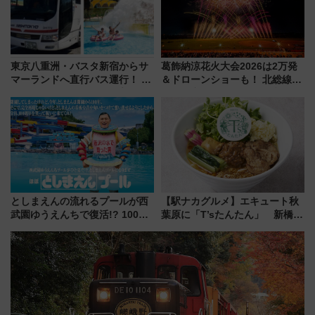
東京八重洲・バスタ新宿からサ
葛飾納涼花火大会2026は2万発
マーランドへ直行バス運行！ お
＆ドローンショーも！ 北総線を
トクな1Dayパスで夏のプールと
使った穴場アクセスや臨時列
推し活を楽しもう！（2026年
車、観覧スポット情報と周辺観
8/1～31）
光まとめ（7/28開催）
としまえんの流れるプールが西
【駅ナカグルメ】エキュート秋
武園ゆうえんちで復活!? 100周
葉原に「T’sたんたん」 新橋に
年記念企画＆「春日のうん○スラ
551蓬莱のDNAを継ぐ「東京豚
イダー」に注目 2026年夏は所
饅」、オムライス専門店「肉と
沢へ遊びに行こう
たまご」新グルメ続々登場！
【2026年8月】