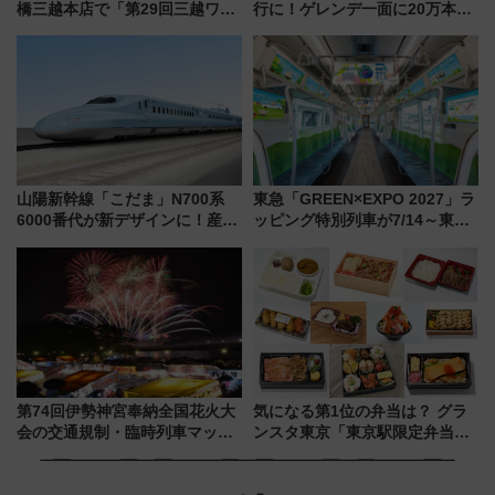
橋三越本店で「第29回三越ワー
行に！ゲレンデ一面に20万本の
ルドウォッチフェア」開幕
ひまわりが咲き誇る「アルコピ
【2026年8月5日～25日】
アひまわり園」開園
山陽新幹線「こだま」N700系
東急「GREEN×EXPO 2027」ラ
6000番代が新デザインに！産学
ッピング特別列車が7/14～東
連携で描く瀬戸内の波模様 運
横・田園都市・目黒線でデビュ
用は今冬から
ー！ 注目の編成やデザインまと
め
第74回伊勢神宮奉納全国花火大
気になる第1位の弁当は？ グラ
会の交通規制・臨時列車マッ
ンスタ東京「東京駅限定弁当
プ！JR東海・近鉄で快適にアク
2026 売上ランキング」
セス