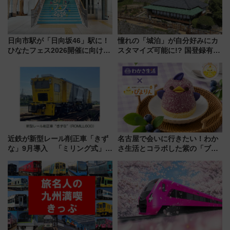
日向市駅が「日向坂46」駅に！
憧れの「城泊」が自分好みにカ
ひなたフェス2026開催に向けJR
スタマイズ可能に!? 国登録有形
九州が記念きっぷや臨時列車で
文化財・丸亀城「延寿閣別館」
全力応援 夜行列車「ドリーム
にオーダーメイド型の宿泊プラ
おひさま号」も走る
ンが誕生！
近鉄が新型レール削正車「きず
名古屋で会いに行きたい！わか
な」9月導入 「ミリング式」採
さ生活とコラボした紫の「ブル
用でメンテナンス作業を効率
ーベリーぴよりん」期間限定販
化！安全性や乗り心地の向上に
売
貢献するだけでなく、全線区で
活躍するための仕組みも