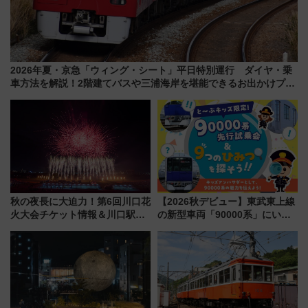
2026年夏・京急「ウィング・シート」平日特別運行 ダイヤ・乗
車方法を解説！2階建てバスや三浦海岸を堪能できるお出かけプラ
ンもご紹介
秋の夜長に大迫力！第6回川口花
【2026秋デビュー】東武東上線
火大会チケット情報＆川口駅か
の新型車両「90000系」にいち
らのアクセスガイド
早く乗れる！ 8/11開催の小学生
向け先行試乗会でキッズアンバ
サダーになろう