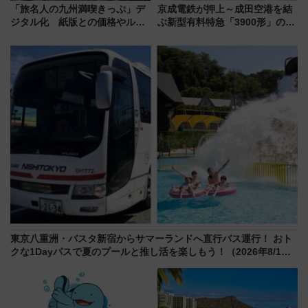
「旅名人の九州満喫きっぷ」デ
京成電鉄が押上～成田空港を結
ジタル化 紙版との価格やルー
ぶ新型有料特急「3900形」のコ
ルの違いを解説
ンセプト・デザイン公開 愛称
募集も実施
東京八重洲・バスタ新宿からサマーランドへ直行バス運行！ おト
クな1Dayパスで夏のプールと推し活を楽しもう！（2026年8/1～
31）