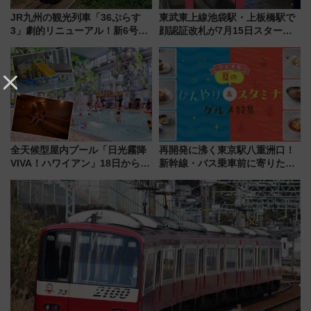
JR九州の観光列車「36ぷらす
東武東上線池袋駅・上板橋駅で
3」劇的リニューアル！新6号車
顔認証改札が7月15日スター
“1〜2名用グリーン個室”と曜日
ト、手ぶらで乗車から買い物ま
別 “プレミアムランチ”導入･ル
でシームレスに
ートや価格など解説
全天候型屋内プール「日光霧降
再開発に沸く東京駅八重洲口！
VIVA！ハワイアン」18日から営
新幹線・バス乗車前に寄りたい
業開始 小さなお子様連れのフ
「ヤエチカ」2026年夏の「ひん
ァミリーから大人まで幅広い世
やり＆スタミナグルメ」6選【新
代が一日中楽しる夏のリゾート
店舗も！】
を楽しんで