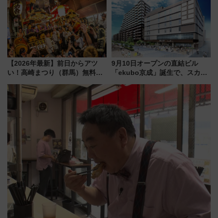
雑避ける「空席」探しのコツ
【2026年最新】前日からアツ
9月10日オープンの直結ビル
い！高崎まつり（群馬）無料観
「ekubo京成」誕生で、スカイ
覧エリアから初開催100人みこ
ライナーも停まる巨大ハブ駅・
しまで
新鎌ヶ谷はどう変わる？ 全テナ
ント情報も公開！