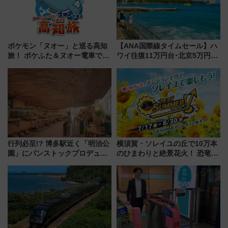
ポケモン「ヌオー」と巡る高知
【ANA国際線タイムセール】ハ
旅！ ポケふた＆ヌオー電車で楽
ワイ往復11万円台･北京5万円台
しむ鉄道スタンプラリーで土佐
～、憧れのビジネスクラスも！
路の絶景と絶品グルメを満喫！
来春のGW旅行まで狙える激ア
（7月18日スタート）
ツ路線まとめ（8/10まで）
行列必至!? 博多駅近く「明治公
横須賀・ソレイユの丘で10万本
園」にパンストックプロデュー
のひまわりと絶景花火！ 恐竜や
スの新業態『Land Bageri』8/7
ドッグプールなど三浦半島の日
オープン 秋からはビストロ営業
帰りお出かけ最新情報（2026年
も！
7月17日～開催）