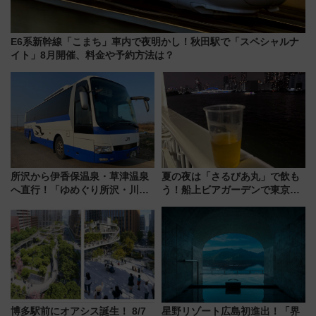
E6系新幹線「こまち」車内で夜明かし！秋田駅で「スペシャルナ
イト」8月開催、料金や予約方法は？
所沢から伊香保温泉・草津温泉
夏の夜は「さるびあ丸」で飲も
へ直行！「ゆめぐり所沢・川越
う！船上ビアガーデンで東京湾
号」で群馬の温泉旅をもっと気
の夜景を眺めながら軽く一
軽に 運行ダイヤ・運賃を解説
杯……工場直送生ビールや島グ
ルメが美味い
博多駅前にオアシス誕生！ 8/7
星野リゾート広島初進出！「界