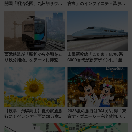
開園「明治公園」九州初サウナ
宮島」のインフィニティ温泉と
TOTOPAや日本一のピザなど絶
古式サウナ「石風呂」を大解剖
品グルメ登場で駅前の過ごし方
宿泊料金・アクセスは？（2026
はどう変わる？
年7月23日開業）
西武鉄道が「昭和から令和を走
山陽新幹線「こだま」N700系
り鉄分補給」をテーマに博覧会
6000番代が新デザインに！産学
を実施！くすのきホールで8月
連携で描く瀬戸内の波模様 運
14日から 新車両「トキイロ」体
用は今冬から
験ブースも アクセスや申込方法
を解説
【岐阜・飛騨高山】夏の家族旅
2026夏の旅行はJALがお得！東
行に！ゲレンデ一面に20万本の
京ディズニーシー完全貸切パー
ひまわりが咲き誇る「アルコピ
ティー招待券が当たるキャンペ
アひまわり園」開園
ーン始まる 条件は「夏の国内