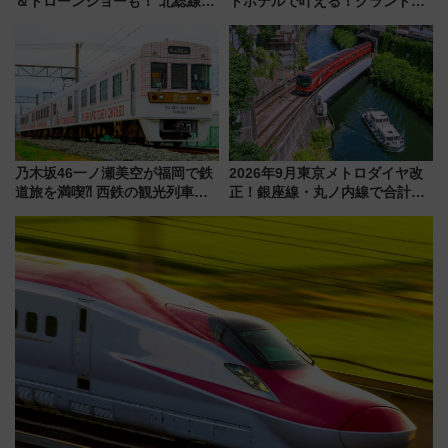
＆ドローンショーも！ 北総線を
トホテルで叶える！グランドプ
使った穴場アクセスや臨時列
リンスホテル広島のフォトウエ
車、観覧スポット情報と周辺観
ディング＆カジュアルパーティ
光まとめ（7/28開催）
ープラン
乃木坂46一ノ瀬美空が福岡で鉄
2026年9月東京メトロダイヤ改
道旅を満喫⁈ 西鉄の観光列車
正！銀座線・丸ノ内線で合計
「THE RAIL KITCHEN
212本の大増発、混雑緩和に期
CHIKUGO」で巡る福岡･太宰
待
府･柳川の旅！YouTubeが公開
に