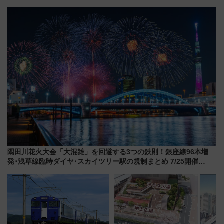
る鴨川シーワールド「エイとサ
年記念企画＆「春日のうん○スラ
メのタッチングプール」【夏休
イダー」に注目 2026年夏は所
み限定企画】
沢へ遊びに行こう
隅田川花火大会「大混雑」を回避する3つの鉄則！銀座線96本増
発･浅草線臨時ダイヤ･スカイツリー駅の規制まとめ 7/25開催
（2026年）