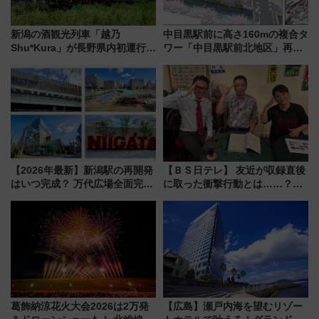
新潟の酒観光列車「越乃
中目黒駅前に高さ160mの複合タ
Shu*Kura」が長野県内初運行！
ワー「中目黒駅前北地区」再開
地酒と食を味わう信州プレDC特
発の全貌
別企画
【2026年最新】新潟駅の再開発
【ＢＳ日テレ】 友近が収録直後
はいつ完成？ 万代広場全面完成
に取った衝撃行動とは……？
から「にいがた2キロ」・古町再
『友近・礼二の妄想トレイン』
開発、バスタ新潟構想まで徹底
で極上の夏祭り鉄道旅を放送
解説！
葛飾納涼花火大会2026は2万発
【広島】瀬戸内海を望むリゾー