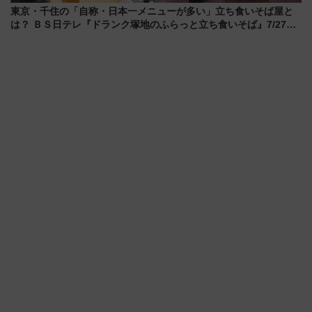
東京・千住の「自称・日本一メニューが多い」立ち食いそば屋と
は？ ＢＳ日テレ『ドランク塚地のふらっと立ち食いそば』7/27夜
10時～放送