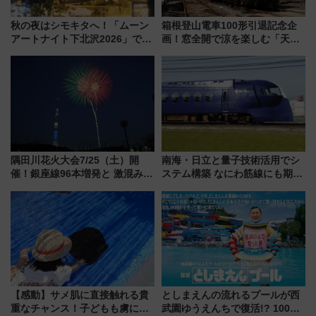
秋の夜はシモキタへ！「ムーン
箱根登山電車100形引退記念企
アートナイト下北沢2026」でイ
画！窓全開で涼を楽しむ「天然
マーシブシアターやアート巡り
クーラー体験号」と限定鉄コレ
を満喫しよう
発売
隅田川花火大会7/25（土）開
南海・日立と量子技術活用でシ
催！銀座線96本増発と 激混みの
ステム構築 なにわ筋線にも期待
「浅草駅」を回避する最寄り駅･
乗務員・車両計画作業を短縮へ
アクセス攻略法、2万発の花火が
都心の夜に！
【感動】サメ肌に直接触れる貴
としまえんの流れるプールが西
重なチャンス！子どもも虜にな
武園ゆうえんちで復活!? 100周