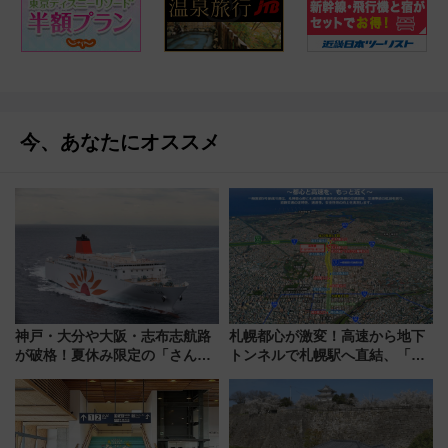
今、あなたにオススメ
神戸・大分や大阪・志布志航路
札幌都心が激変！高速から地下
が破格！夏休み限定の「さんふ
トンネルで札幌駅へ直結、「創
らわあスペシャルセール」スタ
成川通都心アクセス道路」が7月
ート 夕朝食ビュッフェ付きで
から本格着工、延長4.8km整備
快適な船旅はいかが？
事業の全貌