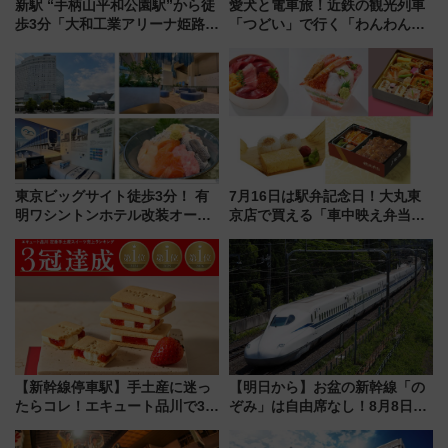
新駅 “手柄山平和公園駅”から徒
愛犬と電車旅！近鉄の観光列車
歩3分「大和工業アリーナ姫路」
「つどい」で行く「わんわん列
10月開業！Novelbright公演 や
車」第5弾！海辺のBBQも楽し
大相撲巡業など 豪華イベントと
める日帰りツアー
アクセス
東京ビッグサイト徒歩3分！ 有
7月16日は駅弁記念日！大丸東
明ワシントンホテル改装オープ
京店で買える「車中映え弁当」
ン直前「ゆりかもめ運転台付き
フェア【2026年夏】
客室」や海鮮丼が人気の朝食ビ
ュッフェを現地レポ
【新幹線停車駅】手土産に迷っ
【明日から】お盆の新幹線「の
たらコレ！エキュート品川で3年
ぞみ」は自由席なし！8月8日午
連続売上1位を獲得した定番手土
前はほぼ満席…でも数時間ズラ
産スイーツとは？
せば空きが見つかることも 混