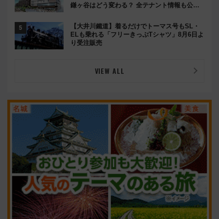
鎌ヶ谷はどう変わる？ 全テナント情報も公
開！
【大井川鐵道】着るだけでトーマス号もSL・
ELも乗れる「フリーきっぷTシャツ」8月6日よ
り受注販売
VIEW ALL