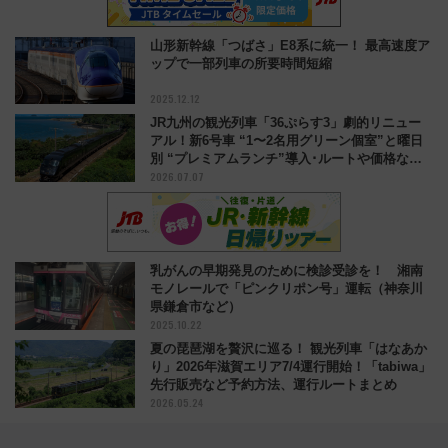
山形新幹線「つばさ」E8系に統一！ 最高速度ア
ップで一部列車の所要時間短縮
2025.12.12
JR九州の観光列車「36ぷらす3」劇的リニュー
アル！新6号車 “1〜2名用グリーン個室”と曜日
別 “プレミアムランチ”導入･ルートや価格など
2026.07.07
解説
乳がんの早期発見のために検診受診を！ 湘南
モノレールで「ピンクリポン号」運転（神奈川
県鎌倉市など）
2025.10.22
夏の琵琶湖を贅沢に巡る！ 観光列車「はなあか
り」2026年滋賀エリア7/4運行開始！「tabiwa」
先行販売など予約方法、運行ルートまとめ
2026.05.24