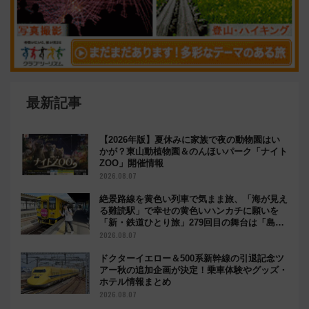
最新記事
【2026年版】夏休みに家族で夜の動物園はい
かが？東山動植物園＆のんほいパーク「ナイト
ZOO」開催情報
2026.08.07
絶景路線を黄色い列車で気まま旅、「海が見え
る難読駅」で幸せの黄色いハンカチに願いを
「新・鉄道ひとり旅」279回目の舞台は「島原
鉄道」
2026.08.07
ドクターイエロー＆500系新幹線の引退記念ツ
アー秋の追加企画が決定！乗車体験やグッズ・
ホテル情報まとめ
2026.08.07