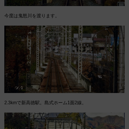
今度は鬼怒川を渡ります。
2.3kmで新高徳駅。島式ホーム1面2線。