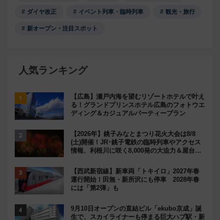
ダイヤ改正
イベント列車・臨時列車
観光・旅行
新オープン・注目スポット
人気ランキング
【広島】瀬戸内海を望むリゾートホテルで叶え
る！グランドプリンスホテル広島のフォトウエ
ディング＆カジュアルパーティープラン
【2026年】銚子みなとまつり花火大会は8/8
(土)開催！JR･銚子電鉄の臨時列車やアクセス
情報、利根川に咲く8,000発の大迫力＆屋台を
満喫
【西武新宿線】新車両「トキイロ」2027年春
運行開始！田無・新所沢にも停車 2028年春
には「第2弾」も
9月10日オープンの直結ビル「ekubo京成」誕
生で、スカイライナーも停まる巨大ハブ駅・新