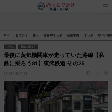
TOP
おでかけ
花火
青春18きっぷ
新型車両
きっぷ
駅･街 再
コラム
私鉄に乗ろう
最後に蒸気機関車が走っていた路線【私
鉄に乗ろう81】東武鉄道 その25
2019.04.08 07:04