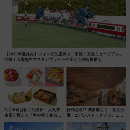
【2026年夏休み】ウィング久里浜で「出張！京急ミュージアム」
開催！入場無料でスタンプラリーや子ども制服撮影も
7月16日は駅弁記念日！大丸東
行列必至!? 博多駅近く「明治公
京店で買える「車中映え弁当」
園」にパンストックプロデュー
フェア【2026年夏】
スの新業態『Land Bageri』8/7
オープン 秋からはビストロ営業