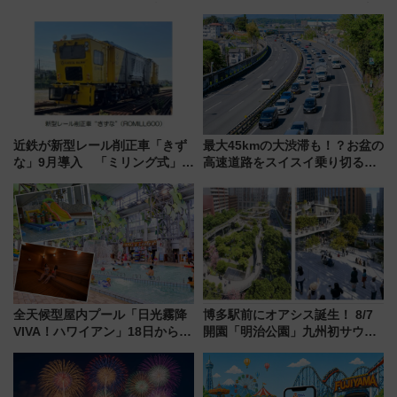
ぞこの街」ラッピング電車が運
ルカナ』カードをゲット！最新
行開始に！ この夏は直通列車で
デコレーションも徹底解説
横浜へ！
近鉄が新型レール削正車「きず
最大45kmの大渋滞も！？お盆の
な」9月導入 「ミリング式」採
高速道路をスイスイ乗り切る快
用でメンテナンス作業を効率
適ドライブ術
化！安全性や乗り心地の向上に
貢献するだけでなく、全線区で
活躍するための仕組みも
全天候型屋内プール「日光霧降
博多駅前にオアシス誕生！ 8/7
VIVA！ハワイアン」18日から営
開園「明治公園」九州初サウナ
業開始 小さなお子様連れのフ
TOTOPAや日本一のピザなど絶
ァミリーから大人まで幅広い世
品グルメ登場で駅前の過ごし方
代が一日中楽しる夏のリゾート
はどう変わる？