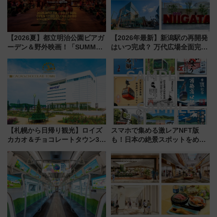
【2026夏】都立明治公園ビアガ
【2026年最新】新潟駅の再開発
ーデン＆野外映画！「SUMMER
はいつ完成？ 万代広場全面完成
LOUNGE」のアクセスと上映ス
から「にいがた2キロ」・古町再
ケジュール 夜風とビール、映画
開発、バスタ新潟構想まで徹底
を満喫！
解説！
【札幌から日帰り観光】ロイズ
スマホで集める激レアNFT版
カカオ＆チョコレートタウン3周
も！日本の絶景スポットをめぐ
年！ 9月は入場料半額やチョコ
って集める「索道印(さくどうい
詰め放題を開催、ロイズタウン
ん)」企画がスタート
駅からのアクセスも