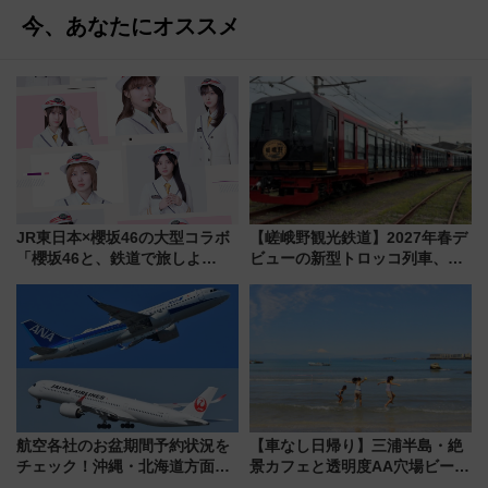
今、あなたにオススメ
JR東日本×櫻坂46の大型コラボ
【嵯峨野観光鉄道】2027年春デ
「櫻坂46と、鉄道で旅しよ
ビューの新型トロッコ列車、い
う。」が7月20日より始動！新
よいよ試運転開始へ！現行車両
潟・長野・庄内へ
は2026年で引退
航空各社のお盆期間予約状況を
【車なし日帰り】三浦半島・絶
チェック！沖縄・北海道方面は
景カフェと透明度AA穴場ビーチ
予約急増中、いまから狙うべき
を巡る！ おトクな電車きっぷ活