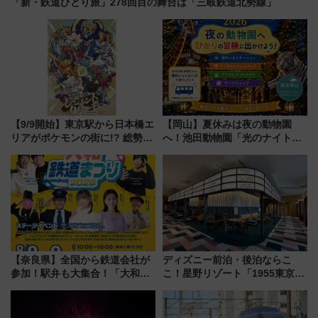
「新・鉄道ひとり旅」278回目の舞台は「三岐鉄道北勢線」
【9/9開始】東京駅から日本橋エ
【岡山】夏休みは夜の動物園
リアがポケモンの街に!? 総勢
へ！池田動物園「光のナイトズ
100匹以上が出現「レジェンド
ー2026」で光と動物が彩る特別
リサーチ」本格謎解き・グッズ
な夜
情報まとめ
【奈良県】全国から鉄道会社が
ディズニー前泊・後泊ならこ
参加！駅弁も大集合！「大和鉄
こ！星野リゾート「1955東京ベ
道まつり2026」が8月8日・9日
イ」が子連れや夕食難民を救う5
に開催決定
つの理由 無料バス＆24時間サー
ビスで混雑回避