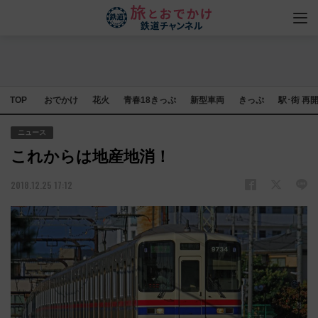
TOP
おでかけ
花火
青春18きっぷ
新型車両
きっぷ
駅･街 再
ニュース
これからは地産地消！
2018.12.25 17:12