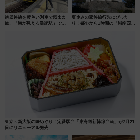
絶景路線を黄色い列車で気まま
夏休みの家族旅行先にぴった
旅、「海が見える難読駅」で幸
り！都心から1時間の「湘南西エ
せの黄色いハンカチに願いを
リア」満喫ガイド 鎌倉・江の
「新・鉄道ひとり旅」279回目
島とは異なる魅力を持つ今夏の
の舞台は「島原鉄道」
注目スポット
東京～新大阪の味めぐり！定番駅弁「東海道新幹線弁当」が7月21
日にリニューアル発売