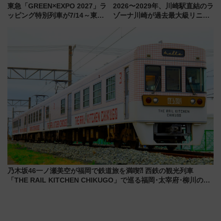
東急「GREEN×EXPO 2027」ラ
2026〜2029年、川崎駅直結のラ
ッピング特別列車が7/14～東
ゾーナ川崎が過去最大級リニュ
横・田園都市・目黒線でデビュ
ーアル！ フードコート拡大など
ー！ 注目の編成やデザインまと
「いつから何が変わるか」徹底
め
解説！
乃木坂46一ノ瀬美空が福岡で鉄道旅を満喫⁈ 西鉄の観光列車
「THE RAIL KITCHEN CHIKUGO」で巡る福岡･太宰府･柳川の
旅！YouTubeが公開に