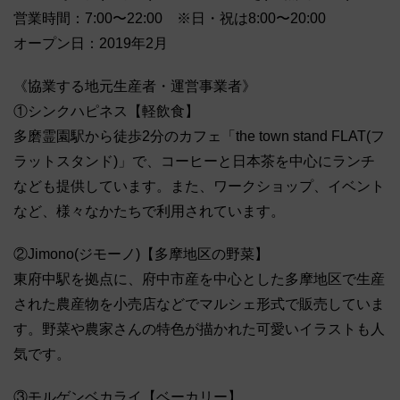
営業時間：7:00〜22:00 ※日・祝は8:00〜20:00
オープン日：2019年2月
《協業する地元生産者・運営事業者》
①シンクハピネス【軽飲食】
多磨霊園駅から徒歩2分のカフェ「the town stand FLAT(フ
ラットスタンド)」で、コーヒーと日本茶を中心にランチ
なども提供しています。また、ワークショップ、イベント
など、様々なかたちで利用されています。
②Jimono(ジモーノ)【多摩地区の野菜】
東府中駅を拠点に、府中市産を中心とした多摩地区で生産
された農産物を小売店などでマルシェ形式で販売していま
す。野菜や農家さんの特色が描かれた可愛いイラストも人
気です。
③モルゲンベカライ【ベーカリー】