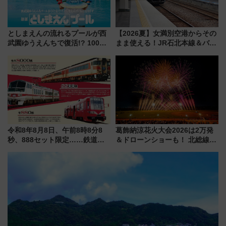
としまえんの流れるプールが西
【2026夏】女満別空港からその
武園ゆうえんちで復活!? 100周
まま使える！JR石北本線＆バス
年記念企画＆「春日のうん○スラ
乗り放題「北見・網走周遊フリ
イダー」に注目 2026年夏は所
ーパス」でおトクに道東観光
沢へ遊びに行こう
（8/3発売）
令和8年8月8日、午前8時8分8
葛飾納涼花火大会2026は2万発
秒、888セット限定……鉄道各
＆ドローンショーも！ 北総線を
社の「8・8・8」な記念きっぷ
使った穴場アクセスや臨時列
たち
車、観覧スポット情報と周辺観
光まとめ（7/28開催）