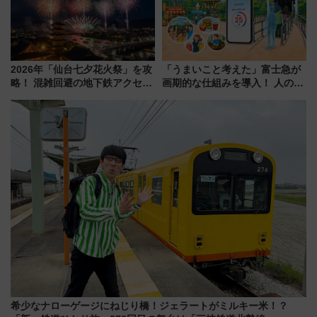
を楽しんで
2026年「仙台七夕花火祭」を攻
「うまいこと考えた」富士急が
略！ 混雑回避の地下鉄アクセス
画期的な仕組みを導入！ 人のか
からまだ買える有料席情報、花
わりにスマホが並ぶ「分身く
火前に楽しむ仙台観光ルートま
ん」始動
で解説！
希少なナローゲージにねじり橋！ジェラートがミルキー米！？