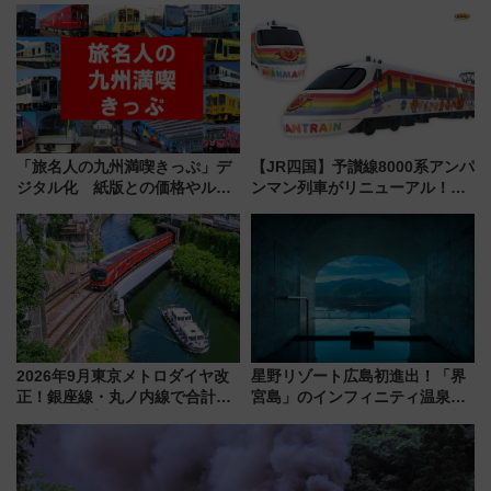
日は？
用してストレスフリー旅へ行こ
う！
「旅名人の九州満喫きっぷ」デ
【JR四国】予讃線8000系アンパ
ジタル化 紙版との価格やルー
ンマン列車がリニューアル！内
ルの違いを解説
外装デザイン公開 デビューは
今年12月
2026年9月東京メトロダイヤ改
星野リゾート広島初進出！「界
正！銀座線・丸ノ内線で合計
宮島」のインフィニティ温泉と
212本の大増発、混雑緩和に期
古式サウナ「石風呂」を大解剖
待
宿泊料金・アクセスは？（2026
年7月23日開業）