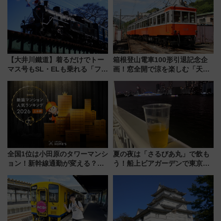
も！
【大井川鐵道】着るだけでトー
箱根登山電車100形引退記念企
マス号もSL・ELも乗れる「フリ
画！窓全開で涼を楽しむ「天然
ーきっぷTシャツ」8月6日より
クーラー体験号」と限定鉄コレ
受注販売
発売
全国1位は小田原のタワーマンシ
夏の夜は「さるびあ丸」で飲も
ョン！新幹線通勤が変える？
う！船上ビアガーデンで東京湾
「住みたい街」の最新トレンド
の夜景を眺めながら軽く一
【新築マンション人気ランキン
杯……工場直送生ビールや島グ
グ】
ルメが美味い