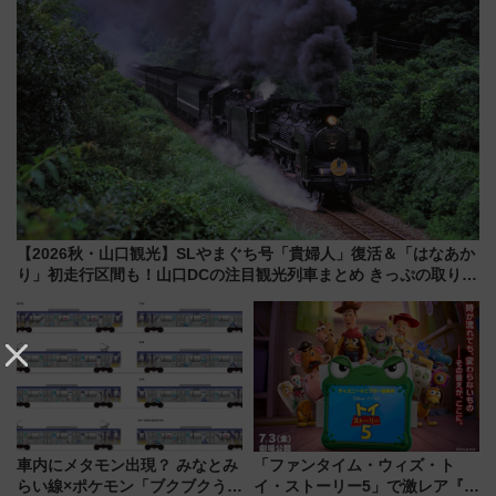
【2026秋・山口観光】SLやまぐち号「貴婦人」復活＆「はなあか
り」初走行区間も！山口DCの注目観光列車まとめ きっぷの取り方
は？
車内にメタモン出現？ みなとみ
「ファンタイム・ウィズ・ト
らい線×ポケモン「ブクブクうみ
イ・ストーリー5」で激レア『ロ