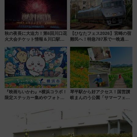
秋の夜長に大迫力！第6回川口花
【ひなたフェス2026】宮崎の宿
火大会チケット情報＆川口駅か
難民へ！特急787系で一晩過ご
らのアクセスガイド
せる夜間滞在型イベント「スワ
ローおひさま」が救世主に？
『映画ちいかわ』×横浜コラボ！
琴平駅から好アクセス！国営讃
限定ステッカー集めやフォトス
岐まんのう公園「サマーフェス
ポット、特別花火でみなとみら
タ」コキアに、ひまわりに、カ
いを満喫しよう（花火鑑賞会応
ブトムシに楽しいがいっぱい
募は7/12まで！）