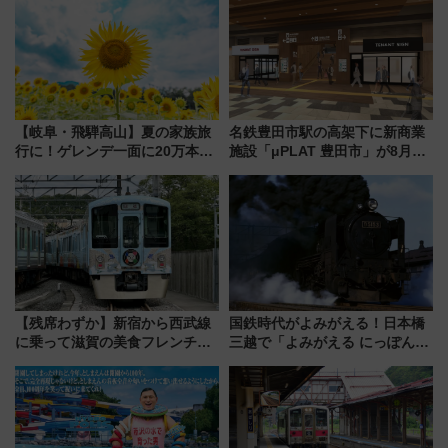
【岐阜・飛騨高山】夏の家族旅
名鉄豊田市駅の高架下に新商業
行に！ゲレンデ一面に20万本の
施設「μPLAT 豊田市」が8月26
ひまわりが咲き誇る「アルコピ
日開業！全8店舗が出店し街の新
アひまわり園」開園
たな玄関口へ
【残席わずか】新宿から西武線
国鉄時代がよみがえる！日本橋
に乗って滋賀の美食フレンチを
三越で「よみがえる にっぽんの
堪能？ 大人気レストラン列車
鉄道展」7/22-8/3開催、広田尚
「52席の至福」で味わう近江牛
敬の名作写真も、駅弁フェスも
や伝統文化の特別コラボ
同時開催！