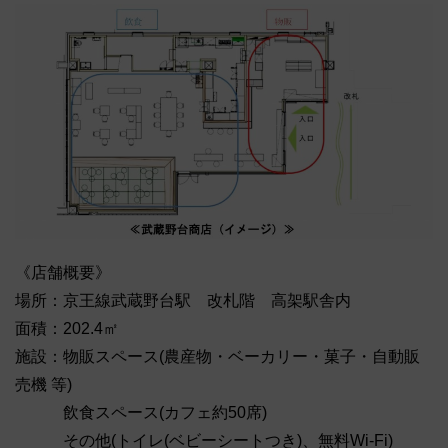
《店舗概要》
場所：京王線武蔵野台駅 改札階 高架駅舎内
面積：202.4㎡
施設：物販スペース(農産物・ベーカリー・菓子・自動販
売機 等)
飲食スペース(カフェ約50席)
その他(トイレ(ベビーシートつき)、無料Wi-Fi)