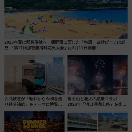
2026年夏は那智勝浦へ！熊野灘に面した「特選」白砂ビーチは必
見 「第17回那智勝浦町花火大会」は8月11日開催！
西武鉄道が「昭和から令和を走
富士山と花火の絶景コラボ！
り鉄分補給」をテーマに博覧会
2026年「河口湖湖上祭」を楽し
を実施！くすのきホールで8月
む完全ガイド＆鉄道アクセスの
14日から 新車両「トキイロ」体
ススメ
験ブースも アクセスや申込方法
を解説