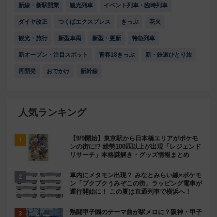
新線・新駅開業
観光列車
イベント列車・臨時列車
ダイヤ改正
つくばエクスプレス
きっぷ
花火
観光・旅行
新型車両
新型・更新
特急列車
新オープン・注目スポット
青春18きっぷ
新・鉄道ひとり旅
再開発
おでかけ
新幹線
人気ランキング
【9/9開始】東京駅から日本橋エリアがポケモ
ンの街に!? 総勢100匹以上が出現「レジェンド
リサーチ」本格謎解き・グッズ情報まとめ
車内にメタモン出現？ みなとみらい線×ポケモ
ン「ブクブクうみぞこの街」ラッピング電車が
運行開始に！ この夏は直通列車で横浜へ！
熱闘甲子園のテーマ曲が駅メロに？阪神・甲子