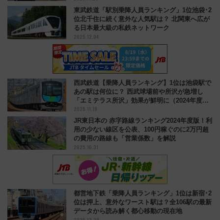
東武鉄道「駅別乗降人員ランキング」1位池袋･2
位北千住に続く意外な人気駅は？ 北関東へ広が
る日本最大級の私鉄ネットワーク
2025.12.04
西武鉄道【乗降人員ランキング】1位は池袋駅で
あの駅は何位に？ 西武球場前や所沢が急増し
「エミテラス所沢」効果が鮮明に（2024年度
2025.11.19
版）
JR東日本の 赤字路線ランキング2024年度版！利
用の少ない線区を公表、100円稼ぐのに2万円超
の費用の路線も「営業係数」を解説
2025.10.31
都営地下鉄「乗降人員ランキング」1位は新宿･2
位は押上、意外なワースト駅は？全106駅の最新
データから読み解く都心移動の現在地
2025.12.30