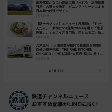
南海電鉄がなにわ筋線に乗り入れる「次期空港
特急」の導入を決定！ピニンファリーナによる
日本初の鉄道デザイン
2026.08.06
【駅ナカグルメ】エキュート秋葉原に「T’sた
んたん」 新橋に551蓬莱のDNAを継ぐ「東京
豚饅」、オムライス専門店「肉とたまご」新グ
ルメ続々登場！【2026年8月】
2026.08.06
乃木坂46 一ノ瀬美空が福岡で鉄道旅を満喫⁈
西鉄の観光列車「THE RAIL KITCHEN
CHIKUGO」で巡る福岡･太宰府･柳川の旅！
YouTubeが公開に
2026.08.06
VIEW ALL