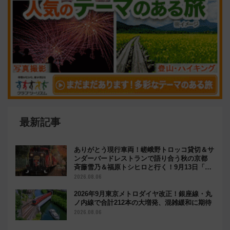
最新記事
ありがとう現行車両！嵯峨野トロッコ貸切＆サ
ンダーバードレストランで語り合う秋の京都
斉藤雪乃＆福原トシヒロと行く！9月13日「京
都の鉄道満喫ツアー」開催
2026.08.06
2026年9月東京メトロダイヤ改正！銀座線・丸
ノ内線で合計212本の大増発、混雑緩和に期待
2026.08.06