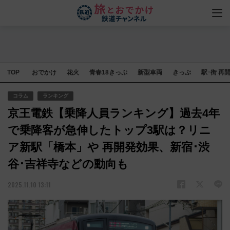
TOP
おでかけ
花火
青春18きっぷ
新型車両
きっぷ
駅･街 再
コラム
ランキング
京王電鉄【乗降人員ランキング】過去4年
で乗降客が急伸したトップ3駅は？リニ
ア新駅「橋本」や 再開発効果、新宿･渋
谷･吉祥寺などの動向も
2025.11.10 13:11