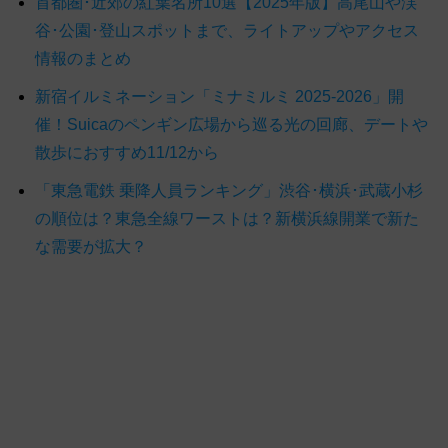
首都圏･近郊の紅葉名所10選【2025年版】高尾山や渓
谷･公園･登山スポットまで、ライトアップやアクセス
情報のまとめ
新宿イルミネーション「ミナミルミ 2025-2026」開
催！Suicaのペンギン広場から巡る光の回廊、デートや
散歩におすすめ11/12から
「東急電鉄 乗降人員ランキング」渋谷･横浜･武蔵小杉
の順位は？東急全線ワーストは？新横浜線開業で新た
な需要が拡大？