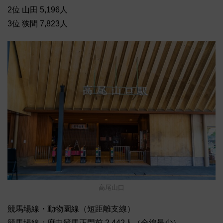
2位 山田 5,196人
3位 狭間 7,823人
高尾山口
競馬場線・動物園線（短距離支線）
競馬場線：府中競馬正門前 2,442人（全線最少）