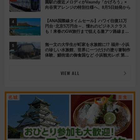
園駅の接近メロディがVaundy「かげろう」×
向谷実アレンジの特別仕様へ、8月5日始発から
【ANA国際線タイムセール】ハワイ往復11万
円台･北京5万円台～、憧れのビジネスクラス
も！来春のGW旅行まで狙える激アツ路線まと
め（8/10まで）
無一文の大学生が町家を水族館に!? 福井･小浜
の珍しい水族館、世界に一つだけの塗り箸制作
体験、鯖街道の御食国など 小浜観光レポ 第2
弾
VIEW ALL