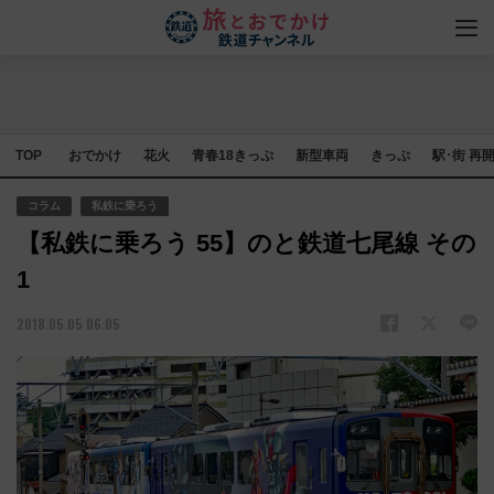
TOP
おでかけ
花火
青春18きっぷ
新型車両
きっぷ
駅･街 再
コラム
私鉄に乗ろう
【私鉄に乗ろう 55】のと鉄道七尾線 その
1
2018.05.05 06:05