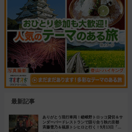
最新記事
ありがとう現行車両！嵯峨野トロッコ貸切＆サ
ンダーバードレストランで語り合う秋の京都
斉藤雪乃＆福原トシヒロと行く！9月13日「京