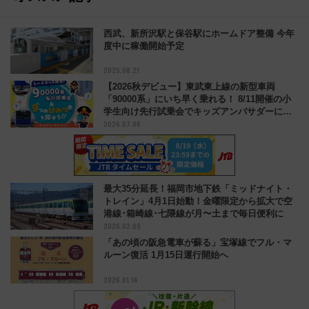
西武、新所沢駅と保谷駅にホームドア整備 今年
度中に稼働開始予定
2025.08.21
【2026秋デビュー】東武東上線の新型車両
「90000系」にいち早く乗れる！ 8/11開催の小
学生向け先行試乗会でキッズアンバサダーにな
2026.07.06
ろう
最大35分延長！福岡市地下鉄「ミッドナイト・
トレイン」4月1日始動！金曜限定から拡大で空
港線･箱崎線･七隈線が月〜土まで毎日便利に
2026.02.09
「あの頃の阪急電車が蘇る」宝塚線でフル・マ
ルーン復活 1月15日運行開始へ
2026.01.14