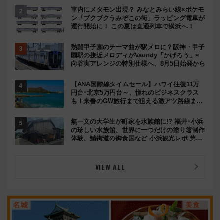
車内にメタモン出現？ みなとみらい線×ポケモ
ン「ブクブクうみぞこの街」ラッピング電車が
運行開始に！ この夏は直通列車で横浜へ！
熱闘甲子園のテーマ曲が駅メロに？阪神・甲子
園駅の接近メロディがVaundy「かげろう」×
向谷実アレンジの特別仕様へ、8月5日始発から
【ANA国際線タイムセール】ハワイ往復11万
円台･北京5万円台～、憧れのビジネスクラス
も！来春のGW旅行まで狙える激アツ路線まと
め（8/10まで）
無一文の大学生が町家を水族館に!? 福井･小浜
の珍しい水族館、世界に一つだけの塗り箸制作
体験、鯖街道の御食国など 小浜観光レポ 第2
弾
VIEW ALL