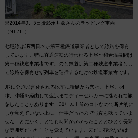
※2014年9月5日撮影永井豪さんのラッピング車両
（NT211）
七尾線はJR西日本が第三種鉄道事業者として線路を保有
しています。特に直通運転の行われる七尾〜和倉温泉間は
第一種鉄道事業者です。のと鉄道は第二種鉄道事業者とし
て線路を保有せず列車を運行するだけの鉄道事業者です。
JRに分割民営化される以前に輪島から穴水、七尾、羽
咋、津幡を経由して金沢までディーゼルカーに揺られて旅
をしたことがあります。30年以上前のコトなので断片的に
しか覚えていない上に、仕事だったので写真も残っていま
せん。とにかく、とても時間がかかったこととひどく長閑
な雰囲気だったことを覚えています。未だに残念なのは