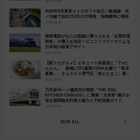
都の鉄道満喫ツアー」開催
2026.08.06
2026年9月東京メトロダイヤ改正！銀座線・丸
ノ内線で合計212本の大増発、混雑緩和に期待
2026.08.06
南海電鉄がなにわ筋線に乗り入れる「次期空港
特急」の導入を決定！ピニンファリーナによる
日本初の鉄道デザイン
2026.08.06
【駅ナカグルメ】エキュート秋葉原に「T’sた
んたん」 新橋に551蓬莱のDNAを継ぐ「東京
豚饅」、オムライス専門店「肉とたまご」新グ
ルメ続々登場！【2026年8月】
2026.08.06
乃木坂46一ノ瀬美空が西鉄「THE RAIL
KITCHEN CHIKUGO」に乗車！太宰府･柳川を
巡る福岡観光列車の魅力と予約攻略ガイド
2026.08.06
VIEW ALL