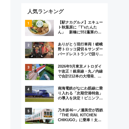
人気ランキング
【駅ナカグルメ】エキュー
ト秋葉原に「T’sたんた
ん」 新橋に551蓬莱の
DNAを継ぐ「東京豚饅」、
オムライス専門店「肉とた
ありがとう現行車両！嵯峨
まご」新グルメ続々登場！
野トロッコ貸切＆サンダー
【2026年8月】
バードレストランで語り合
う秋の京都 斉藤雪乃＆福
原トシヒロと行く！9月13
2026年9月東京メトロダイ
日「京都の鉄道満喫ツア
ヤ改正！銀座線・丸ノ内線
ー」開催
で合計212本の大増発、混
雑緩和に期待
南海電鉄がなにわ筋線に乗
り入れる「次期空港特急」
の導入を決定！ピニンファ
リーナによる日本初の鉄道
デザイン
乃木坂46一ノ瀬美空が西鉄
「THE RAIL KITCHEN
CHIKUGO」に乗車！太宰
府･柳川を巡る福岡観光列