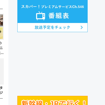
」
県を
群
の
ニ
大な
徹
タ
ジ
7