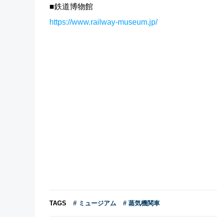
■鉄道博物館
https://www.railway-museum.jp/
TAGS
# ミュージアム
# 蒸気機関車