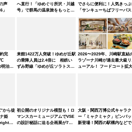
の声
へ直行！「ゆめぐり所沢・川越
でさらに便利に！人気きっぷ
6」
号」で群馬の温泉旅をもっと気
「サンキューちばフリーパス
軽に 運行ダイヤ・運賃を解説
今年も発売 秋・早春に千葉
巡るなら使い勝手・コスパ抜
約完
来館1422万人突破！ゆめが丘駅
2026〜2029年、川崎駅直結
0℃
の乗降人員は2.4倍に 相鉄い
ラゾーナ川崎が過去最大級リ
の明治公
ずみ野線「ゆめが丘ソラトス」
ューアル！ フードコート拡
つ鍋風な
2周年祭にそうにゃん＆DB.スタ
ど「いつから何が変わるか」
ーマンが登場
底解説！
駅”から徒
初公開のオリジナル模型も！ロ
大阪・関西万博公式キャラク
ナ姫
マンスカーミュージアムでVSE
ー「ミャクミャク」ピンバッ
ight公
の設計秘話に迫る企画展が7月
新登場！関西の駅構内などで
豪華イベ
15日スタート
月中旬発売