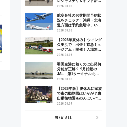
レシャスデリ＆ギフト新横
浜」がオープン 場所や営
2026.08.08
業時間・限定弁当を紹介
航空各社のお盆期間予約状
況をチェック！沖縄・北海
道方面は予約急増中、いま
から狙うべき日は？
2026.08.08
【2026年夏休み】ウィング
久里浜で「出張！京急ミュ
ージアム」開催！入場無料
でスタンプラリーや子ども
2026.08.08
制服撮影も
羽田空港に着くのは出発何
分前が正解？ 9月始動の
JAL「第1ターミナル北側
サテライト」は徒歩1キロ
2026.08.08
超え！ 知っておきたい変更
点まとめ
【2026年版】夏休みに家族
で夜の動物園はいかが？東
山動植物園＆のんほいパー
ク「ナイトZOO」開催情報
2026.08.07
VIEW ALL