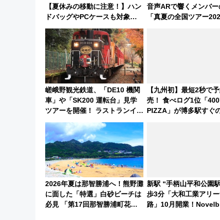
【夏休みの移動に注意！】ハン
音声ARで響くメンバー
ドバッグやPCケースも対象の
「真夏の全国ツアー202
「身の回り品」新サイズ制限
(40×30×20cm)おさらい
嵯峨野観光鉄道、「DE10 機関
【九州初】最短2秒で予
車」や「SK200 運転台」見学
売！ 食べログ1位「40
ツアーを開催！ ラストランイベ
PIZZA」が博多駅すぐ
ントの一環で激レア体験できち
園に8/7オープン。も
ゃうかも 参加方法やスケジュー
ど限定メニューも
ルをご紹介
2026年夏は那智勝浦へ！熊野灘
新駅 “手柄山平和公園
に面した「特選」白砂ビーチは
歩3分「大和工業アリー
必見 「第17回那智勝浦町花火
路」10月開業！Novelbr
大会」は8月11日開催！
演 や大相撲巡業など 