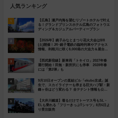
人気ランキング
【広島】瀬戸内海を望むリゾートホテルで叶え
る！グランドプリンスホテル広島のフォトウエ
ディング＆カジュアルパーティープラン
【2026年】銚子みなとまつり花火大会は8/8
(土)開催！JR･銚子電鉄の臨時列車やアクセス
情報、利根川に咲く8,000発の大迫力＆屋台を
満喫
【西武新宿線】新車両「トキイロ」2027年春
運行開始！田無・新所沢にも停車 2028年春
には「第2弾」も
9月10日オープンの直結ビル「ekubo京成」誕
生で、スカイライナーも停まる巨大ハブ駅・新
鎌ヶ谷はどう変わる？ 全テナント情報も公
開！
【大井川鐵道】着るだけでトーマス号もSL・
ELも乗れる「フリーきっぷTシャツ」8月6日よ
り受注販売