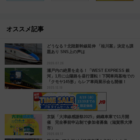
オススメ記事
どうなる？北陸新幹線延伸 「桂川案」決定も課
題あり SNS上の声は
2026.07.26
瀬戸内の絶景を走る！「WEST EXPRESS 銀
河」1月に山陽路を昼行運転！下関車両基地での
「クモヤ145形」らレア車両展示会も開催！
2025.12.19
京阪「大津線感謝祭2025」錦織車庫で11月開
催 完全事前申込制で参加者募集（滋賀県大津
市）
2025.09.17