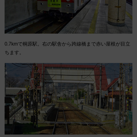
0.7kmで桐原駅。右の駅舎から跨線橋まで赤い屋根が目立
ちます。