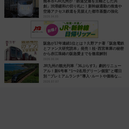
熊本市×JR九州が「鉄道交通を主軸とした共
創」渋滞緩和の切り札に！新幹線通勤の推進や
空港アクセス鉄道を見据えた都市基盤の強化
2026.04.05
阪急が17年連続1位とは？久野アナ著「阪急電鉄
とファン大研究読本」発売！桂･西宮車庫の秘密
から赤江珠緒の阪急愛までを徹底解剖
2026.06.04
JR九州の観光列車「36ぷらす3」劇的リニュー
アル！新6号車 “1〜2名用グリーン個室”と曜日
別 “プレミアムランチ”導入･ルートや価格など
2026.07.07
解説