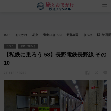
TOP
おでかけ
花火
青春18きっぷ
新型車両
きっぷ
駅･街 再
コラム
私鉄に乗ろう
【私鉄に乗ろう 58】長野電鉄長野線 その
10
2018.06.17 06:06