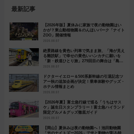
最新記事
【2026年版】夏休みに家族で夜の動物園はい
かが？東山動植物園＆のんほいパーク「ナイト
ZOO」開催情報
2026.08.07
絶景路線を黄色い列車で気まま旅、「海が見え
る難読駅」で幸せの黄色いハンカチに願いを
「新・鉄道ひとり旅」279回目の舞台は「島原
鉄道」
2026.08.07
ドクターイエロー＆500系新幹線の引退記念ツ
アー秋の追加企画が決定！乗車体験やグッズ・
ホテル情報まとめ
2026.08.07
【2026年夏】富士急行線で巡る「うちはサス
ケ」誕生日スタンプラリー！富士急ハイランド
限定グルメ＆グッズ徹底ガイド
2026.08.07
【岡山】夏休みは夜の動物園へ！池田動物園
「光のナイトズー2026」で光と動物が彩る特