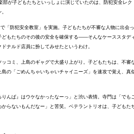
倶楽部が子どもたちといっしょに演じていたのは、防犯安全レク
ン。
校で「防犯安全教室」を実施。子どもたちが不審な人物に出会
子どもたちのその後の安全を確保する――そんなケーススタデ
クドナルド店員に扮してみせたというわけ。
ツッコミ、上島のギャグで大盛り上がり。子どもたちは、不審
上島の「ごめんちゃいちゃいチャイニーズ」を速攻で覚え、真
るりんぱ』はウケなかったなーっ」と渋い表情。寺門は「でも
わからないもんだなー」と苦笑。ベテラントリオは、子どもた