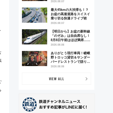
ベント「スワローおひさ
2026.08.07
ま」が救世主に？
最大45kmの大渋滞も！？
お盆の高速道路をスイスイ
乗り切る快適ドライブ術
っ
2026.08.07
ィ
【明日から】お盆の新幹線
「のぞみ」は自由席なし！
8月8日午前はほぼ満席…で
も数時間ズラせば空きが見
2026.08.06
つかることも 混雑避ける
な
「空席」探しのコツ
ありがとう現行車両！嵯峨
野トロッコ貸切＆サンダー
似
バードレストランで語り合
う秋の京都 斉藤雪乃＆福
2026.08.06
原トシヒロと行く！9月13
日「京都の鉄道満喫ツア
VIEW ALL
ー」開催
ご
ち