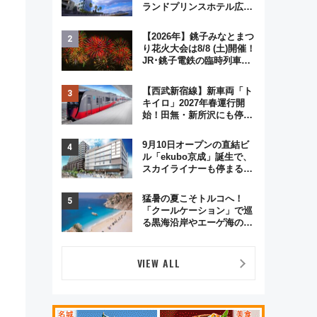
ランドプリンスホテル広島
のフォトウエディング＆カ
ジュアルパーティープラン
【2026年】銚子みなとまつ
り花火大会は8/8 (土)開催！
JR･銚子電鉄の臨時列車や
アクセス情報、利根川に咲
く8,000発の大迫力＆屋台
【西武新宿線】新車両「ト
を満喫
キイロ」2027年春運行開
始！田無・新所沢にも停
車 2028年春には「第2
弾」も
9月10日オープンの直結ビ
ル「ekubo京成」誕生で、
スカイライナーも停まる巨
大ハブ駅・新鎌ヶ谷はどう
変わる？ 全テナント情報も
猛暑の夏こそトルコへ！
公開！
「クールケーション」で巡
る黒海沿岸やエーゲ海の避
暑リゾート 関連検索数が
前年比237％増、ナショジ
オも認める『2026年に訪れ
VIEW ALL
るべき世界の旅先』