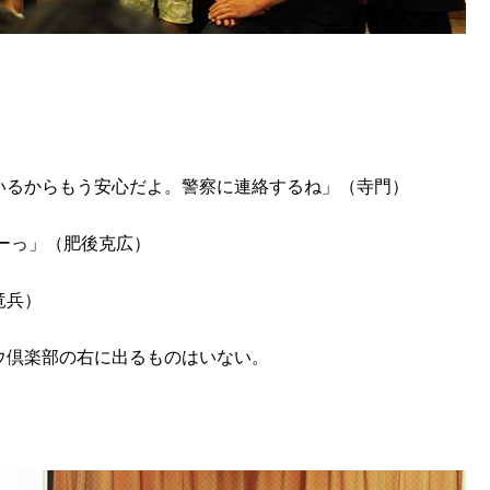
いるからもう安心だよ。警察に連絡するね」（寺門）
ーっ」（肥後克広）
竜兵）
ウ倶楽部の右に出るものはいない。