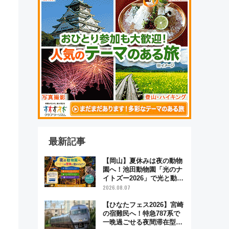
最新記事
【岡山】夏休みは夜の動物
園へ！池田動物園「光のナ
イトズー2026」で光と動物
が彩る特別な夜
2026.08.07
【ひなたフェス2026】宮崎
の宿難民へ！特急787系で
一晩過ごせる夜間滞在型イ