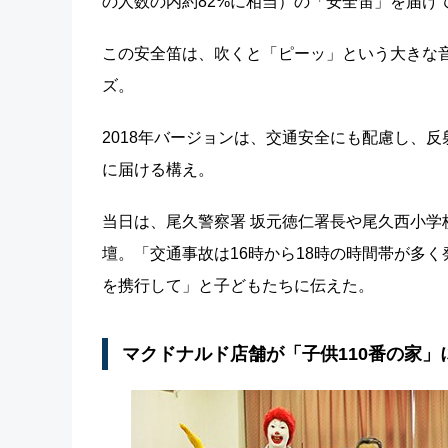
の人数の内約82%に相当）の「安全笛」を届け
この安全笛は、吹くと「ピーッ」という大きな
ズ。
2018年バージョンは、交通安全にも配慮し、
に届ける構え。
当日は、尾久警察署 坂元徳仁署長や尾久西小学
壇。「交通事故は16時から18時の時間帯が多
を携行して」と子どもたちに伝えた。
マクドナルド店舗が「子供110番の家」