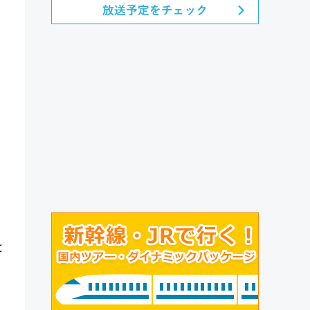
と
。
）