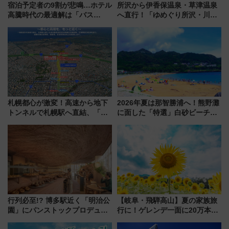
宿泊予定者の9割が悲鳴…ホテル
所沢から伊香保温泉・草津温泉
高騰時代の最適解は「バス
へ直行！「ゆめぐり所沢・川越
泊」!? WILLER最新調査で判明
号」で群馬の温泉旅をもっと気
した、推し活遠征や観光時のリ
軽に 運行ダイヤ・運賃を解説
アルな懐事情
札幌都心が激変！高速から地下
2026年夏は那智勝浦へ！熊野灘
トンネルで札幌駅へ直結、「創
に面した「特選」白砂ビーチは
成川通都心アクセス道路」が7月
必見 「第17回那智勝浦町花火大
から本格着工、延長4.8km整備
会」は8月11日開催！
事業の全貌
行列必至!? 博多駅近く「明治公
【岐阜・飛騨高山】夏の家族旅
園」にパンストックプロデュー
行に！ゲレンデ一面に20万本の
スの新業態『Land Bageri』8/7
ひまわりが咲き誇る「アルコピ