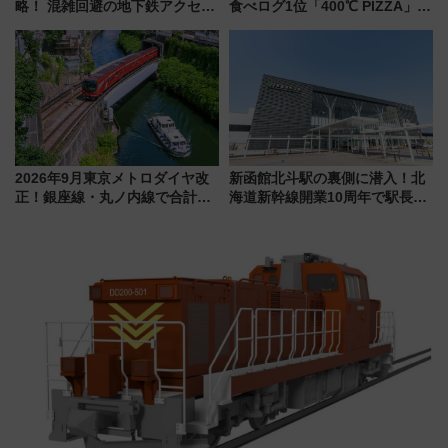
略！ 混雑回避の地下鉄アクセス
食べログ1位「400℃ PIZZA」が
からまだ買える有料席情報、花
博多駅すぐの明治公園に8/7オー
火前に楽しむ仙台観光ルートま
プン。もつ鍋風など限定メニュ
で解説！
ーも
2026年9月東京メトロダイヤ改
新函館北斗駅の裏側に潜入！北
正！銀座線・丸ノ内線で合計
海道新幹線開業10周年で駅長
212本の大増発、混雑緩和に期
室・地下通路など公開イベン
待
ト 参加方法や体験内容を紹介