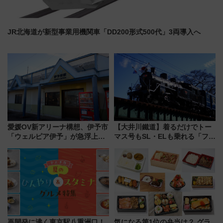
JR北海道が新型事業用機関車「DD200形式500代」3両導入へ
愛媛OV新アリーナ構想、伊予市
【大井川鐵道】着るだけでトー
「ウェルピア伊予」が急浮上！
マス号もSL・ELも乗れる「フリ
サイボウズ青野社長の参加表明
ーきっぷTシャツ」8月6日より
で探る鉄道アクセスの未来
受注販売
再開発に沸く東京駅八重洲口！
気になる第1位の弁当は？ グラ