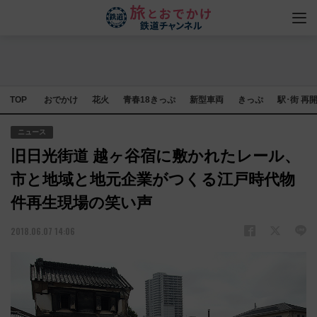
TOP
おでかけ
花火
青春18きっぷ
新型車両
きっぷ
駅･街 再
ニュース
旧日光街道 越ヶ谷宿に敷かれたレール、
市と地域と地元企業がつくる江戸時代物
件再生現場の笑い声
2018.06.07 14:06