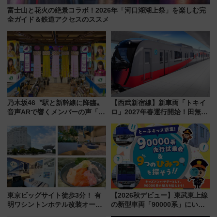
富士山と花火の絶景コラボ！2026年「河口湖湖上祭」を楽しむ完
全ガイド＆鉄道アクセスのススメ
乃木坂46〝駅と新幹線に降臨〟
【西武新宿線】新車両「トキイ
音声ARで響くメンバーの声「真
ロ」2027年春運行開始！田無・
夏の全国ツアー2026」
新所沢にも停車 2028年春には
「第2弾」も
東京ビッグサイト徒歩3分！ 有
【2026秋デビュー】東武東上線
明ワシントンホテル改装オープ
の新型車両「90000系」にいち
ン直前「ゆりかもめ運転台付き
早く乗れる！ 8/11開催の小学生