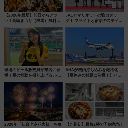
【2026年最新】前日からアツ
JALとマリオットの強力タッ
い！高崎まつり（群馬）無料観
グ！ フライトと宿泊のステイタ
覧エリアから初開催100人みこ
スマッチでFLY ON ポイントや
しまで
上級会員資格を効率よく獲得す
る方法を解説
球場のビール販売員が車内に登
ANAが機内持ち込みを厳格化
場！夏の移動を盛り上げるJR九
【夏休みの移動に注意！】ハン
州「ビール新幹線」7月31日・8
ドバッグやPCケースも対象の
月7日限定 ソフトバンクホーク
「身の回り品」新サイズ制限
スとコラボ
(40×30×20cm)おさらい
2026年「仙台七夕花火祭」を攻
【九州初】最短2秒で予約完売！