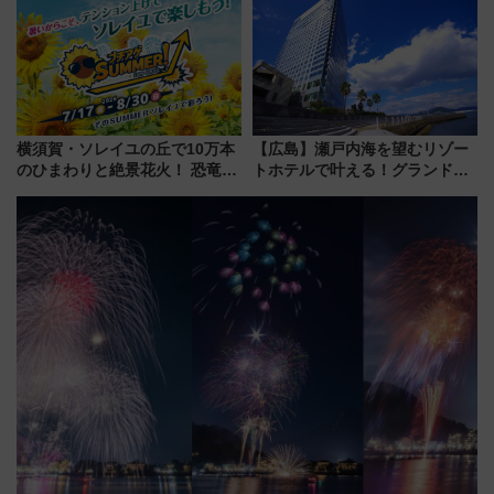
オープン 秋からはビストロ営業
アひまわり園」開園
も！
横須賀・ソレイユの丘で10万本
【広島】瀬戸内海を望むリゾー
のひまわりと絶景花火！ 恐竜や
トホテルで叶える！グランドプ
ドッグプールなど三浦半島の日
リンスホテル広島のフォトウエ
帰りお出かけ最新情報（2026年
ディング＆カジュアルパーティ
7月17日～開催）
ープラン