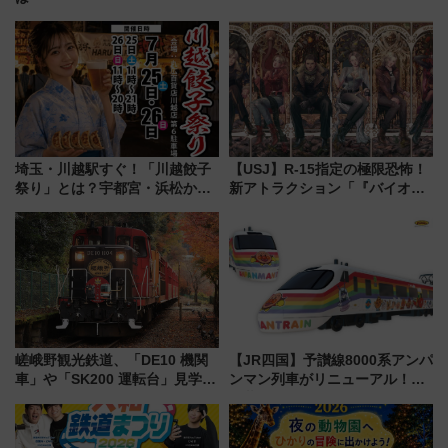
埼玉・川越駅すぐ！「川越餃子
【USJ】R-15指定の極限恐怖！
祭り」とは？宇都宮・浜松から
新アトラクション「『バイオハ
ご当地和牛まで全国の人気餃子
ザード レクイエム』 ザ・ダイ
を食べ比べ【7月25日・26日開
ブ」今秋登場 ―予測不能の恐
催】
怖に泣き叫べ―
嵯峨野観光鉄道、「DE10 機関
【JR四国】予讃線8000系アンパ
車」や「SK200 運転台」見学ツ
ンマン列車がリニューアル！内
アーを開催！ ラストランイベン
外装デザイン公開 デビューは
トの一環で激レア体験できちゃ
今年12月
うかも 参加方法やスケジュール