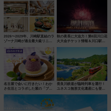
客室」や海鮮丼が人気の朝食ビ
向け先行試乗会でキッズアンバ
ュッフェを現地レポ
サダーになろう
2026〜2029年、川崎駅直結のラ
秋の夜長に大迫力！第6回川口花
ゾーナ川崎が過去最大級リニュ
火大会チケット情報＆川口駅か
ーアル！ フードコート拡大など
らのアクセスガイド
「いつから何が変わるか」徹底
解説！
名古屋で会いに行きたい！わか
長良川鉄道が臨時列車を運行！
さ生活とコラボした紫の「ブル
ユネスコ無形文化遺産にも登録
ーベリーぴよりん」期間限定販
された「郡上おどり」楽しむ人
売
に 乗車には予約が必要