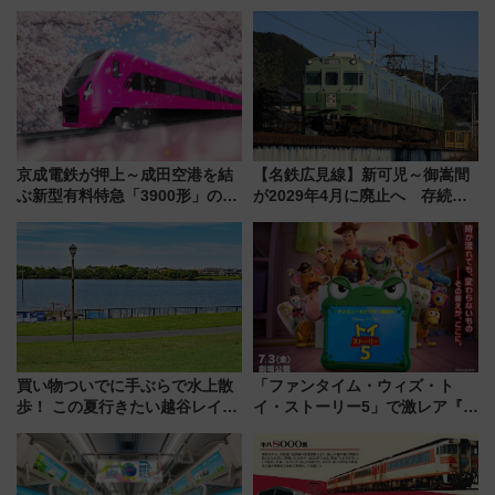
（SADEN）」2026年12月開
乗務員・車両計画作業を短縮へ
業 行き交う電車の音や振動を
感じながら「ととのう」新感覚
京成電鉄が押上～成田空港を結
【名鉄広見線】新可児～御嵩間
ぶ新型有料特急「3900形」のコ
が2029年4月に廃止へ 存続協
ンセプト・デザイン公開 愛称
議終了で100年の歴史に幕
募集も実施
買い物ついでに手ぶらで水上散
「ファンタイム・ウィズ・ト
歩！ この夏行きたい越谷レイク
イ・ストーリー5」で激レア『ロ
タウンの新たな水辺の憩いエリ
ルカナ』カードをゲット！最新
ア「LAKESIDE PARK」（埼玉
デコレーションも徹底解説
県越谷市）