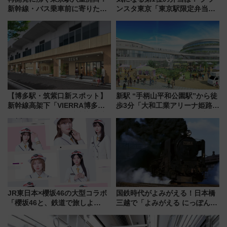
新幹線・バス乗車前に寄りたい
ンスタ東京「東京駅限定弁当
「ヤエチカ」2026年夏の「ひん
2026 売上ランキング」
やり＆スタミナグルメ」6選【新
店舗も！】
【博多駅・筑紫口新スポット】
新駅 “手柄山平和公園駅”から徒
新幹線高架下「VIERRA博多テ
歩3分「大和工業アリーナ姫路」
ラス」が9/18開業！九州初出店
10月開業！Novelbright公演 や
など注目の全6店舗 「博多活憩
大相撲巡業など 豪華イベントと
通り」も一新
アクセス
JR東日本×櫻坂46の大型コラボ
国鉄時代がよみがえる！日本橋
「櫻坂46と、鉄道で旅しよ
三越で「よみがえる にっぽんの
う。」が7月20日より始動！新
鉄道展」7/22-8/3開催、広田尚
潟・長野・庄内へ
敬の名作写真も、駅弁フェスも