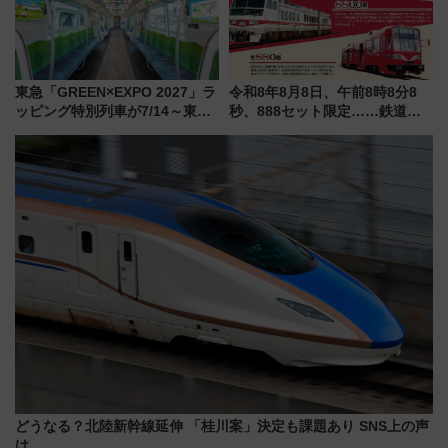
東急「GREEN×EXPO 2027」ラ
令和8年8月8日、午前8時8分8
ッピング特別列車が7/14～東
秒、888セット限定……鉄道各
横・田園都市・目黒線でデビュ
社の「8・8・8」な記念きっぷ
ー！ 注目の編成やデザインまと
たち
め
どうなる？北陸新幹線延伸 「桂川案」決定も課題あり SNS上の声
は