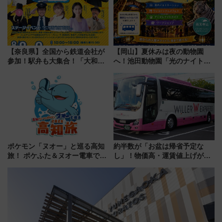
をご紹介
【奈良県】全国から鉄道会社が
【岡山】夏休みは夜の動物園
参加！駅弁も大集合！「大和鉄
へ！池田動物園「光のナイトズ
道まつり2026」が8月8日・9日
ー2026」で光と動物が彩る特別
に開催決定
な夜
ポケモン「ヌオー」と巡る高知
約半数が「お盆は帰省予定な
旅！ ポケふた＆ヌオー電車で楽
し」！物価高・運賃値上げが財
しむ鉄道スタンプラリーで土佐
布を直撃、往復1万円以内なら帰
路の絶景と絶品グルメを満喫！
りたいけど……【WILLER お盆
（7月18日スタート）
帰省動向調査】