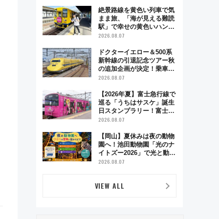
絶景路線を黄色い列車で気
まま旅、「海が見える難読
駅」で幸せの黄色いハンカ
チに願いを 「新・鉄道ひ
2026.08.07
とり旅」279回目の舞台は
「島原鉄道」
ドクターイエロー＆500系
新幹線の引退記念ツアー秋
の追加企画が決定！乗車体
験やグッズ・ホテル情報ま
2026.08.07
とめ
【2026年夏】富士急行線で
巡る「うちはサスケ」誕生
日スタンプラリー！富士急
ハイランド限定グルメ＆グ
2026.08.07
ッズ徹底ガイド
【岡山】夏休みは夜の動物
園へ！池田動物園「光のナ
イトズー2026」で光と動物
が彩る特別な夜
2026.08.07
VIEW ALL