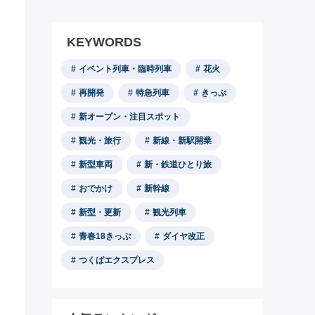
KEYWORDS
イベント列車・臨時列車
花火
再開発
特急列車
きっぷ
新オープン・注目スポット
観光・旅行
新線・新駅開業
新型車両
新・鉄道ひとり旅
おでかけ
新幹線
新型・更新
観光列車
青春18きっぷ
ダイヤ改正
つくばエクスプレス