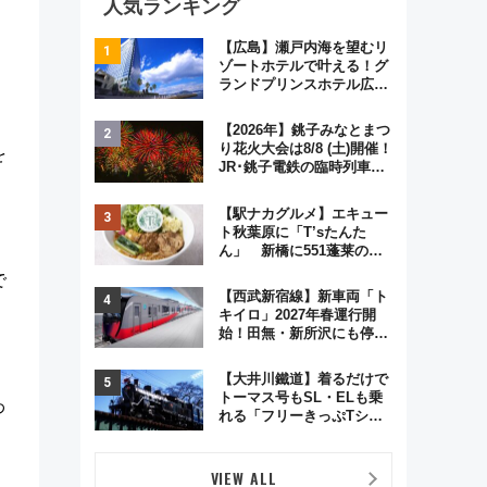
人気ランキング
【広島】瀬戸内海を望むリ
ゾートホテルで叶える！グ
ランドプリンスホテル広島
のフォトウエディング＆カ
ジュアルパーティープラン
【2026年】銚子みなとまつ
り花火大会は8/8 (土)開催！
を
JR･銚子電鉄の臨時列車や
アクセス情報、利根川に咲
く8,000発の大迫力＆屋台
【駅ナカグルメ】エキュー
を満喫
ト秋葉原に「T’sたんた
ん」 新橋に551蓬莱の
DNAを継ぐ「東京豚饅」、
で
オムライス専門店「肉とた
【西武新宿線】新車両「ト
まご」新グルメ続々登場！
キイロ」2027年春運行開
【2026年8月】
始！田無・新所沢にも停
車 2028年春には「第2
弾」も
【大井川鐵道】着るだけで
トーマス号もSL・ELも乗
わ
れる「フリーきっぷTシャ
ツ」8月6日より受注販売
VIEW ALL