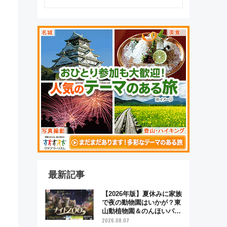
最新記事
【2026年版】夏休みに家族
で夜の動物園はいかが？東
山動植物園＆のんほいパー
ク「ナイトZOO」開催情報
2026.08.07