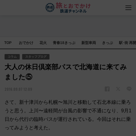
TOP
おでかけ
花火
青春18きっぷ
新型車両
きっぷ
駅･街 再
コラム
スタッフブログ
大人の休日倶楽部パスで北海道に来てみ
ました⑤
2016.09.07 12:09
さて、新十津川から札幌〜旭川と移動して石北本線に乗ろ
うと思う。上川〜遠軽間が台風の影響で不通になり、9月1
日から代行の臨時バスが運行されている。今回はそれに乗
ってみようと考えた。