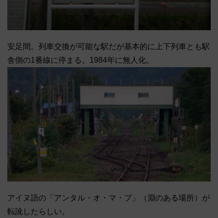
安足間。列車交換が可能な駅だが基本的に上下列車とも駅
舎側の1番線に停まる。1984年に無人化。
アイヌ語の「アンタル・オ・マ・プ」（淵のある場所）が
転訛したらしい。