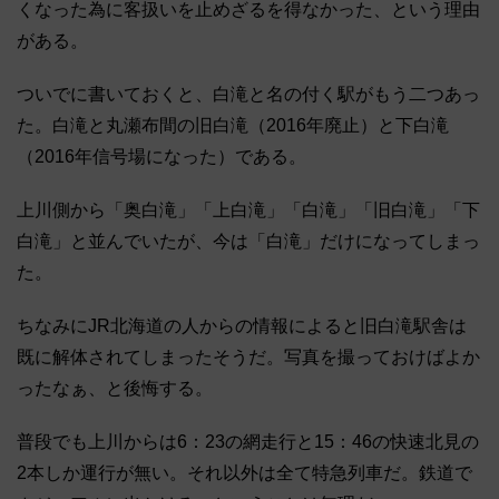
くなった為に客扱いを止めざるを得なかった、という理由
がある。
ついでに書いておくと、白滝と名の付く駅がもう二つあっ
た。白滝と丸瀬布間の旧白滝（2016年廃止）と下白滝
（2016年信号場になった）である。
上川側から「奥白滝」「上白滝」「白滝」「旧白滝」「下
白滝」と並んでいたが、今は「白滝」だけになってしまっ
た。
ちなみにJR北海道の人からの情報によると旧白滝駅舎は
既に解体されてしまったそうだ。写真を撮っておけばよか
ったなぁ、と後悔する。
普段でも上川からは6：23の網走行と15：46の快速北見の
2本しか運行が無い。それ以外は全て特急列車だ。鉄道で