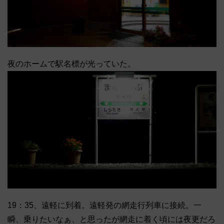
夜のホームで駅名標が光っていた。
19：35、遠軽に到着。遠軽発の網走行列車に接続。一
瞬、乗りたいなぁ、と思ったが網走に着く頃には夜更だろ