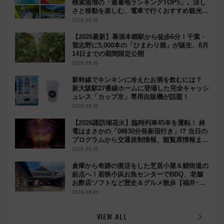
検索急増の「避暑地ランキングTOP5」。涼し
さと移動を楽しむ、電車で行くおすすめ観光情
報も
2026.08.10
【2026最新】幕張本郷駅から徒歩6分！千葉・
習志野に5,000本の「ひまわり畑」が誕生、8月
14日までの期間限定公開
2026.08.10
新幹線でキンキンに冷えたお酒を飲むには？
新大阪駅27番線ホームに登場した完全キャッシ
ュレス「カップ氷」専用自販機が話題！
2026.08.10
【2026諏訪湖花火】臨時列車45本を運転！ 終
電はまさかの「0時30分発新宿行き」!? 当日の
プログラムから交通規制情報、観覧席情報まで
徹底解説
2026.08.10
倉庫から奇跡の復活をした芝居小屋＆鯖街道の
起点へ！若狭小浜お魚センターでBBQ、老舗
お酢店ソフトなど歴史＆グルメ散歩【福井･小
浜観光】
2026.08.09
VIEW ALL