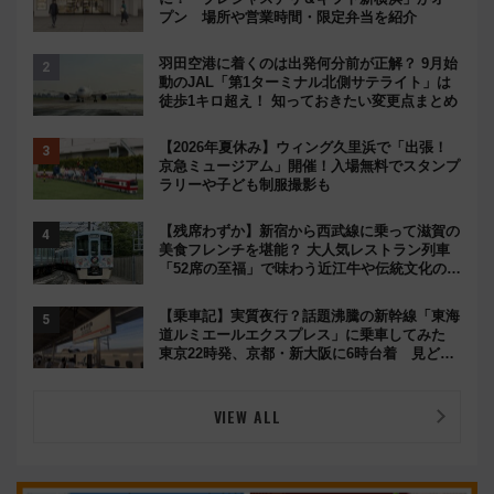
プン 場所や営業時間・限定弁当を紹介
羽田空港に着くのは出発何分前が正解？ 9月始
動のJAL「第1ターミナル北側サテライト」は
徒歩1キロ超え！ 知っておきたい変更点まとめ
【2026年夏休み】ウィング久里浜で「出張！
京急ミュージアム」開催！入場無料でスタンプ
ラリーや子ども制服撮影も
【残席わずか】新宿から西武線に乗って滋賀の
美食フレンチを堪能？ 大人気レストラン列車
「52席の至福」で味わう近江牛や伝統文化の特
別コラボ
【乗車記】実質夜行？話題沸騰の新幹線「東海
道ルミエールエクスプレス」に乗車してみた
東京22時発、京都・新大阪に6時台着 見どこ
ろは岐阜羽島の素晴らし過ぎる朝
VIEW ALL