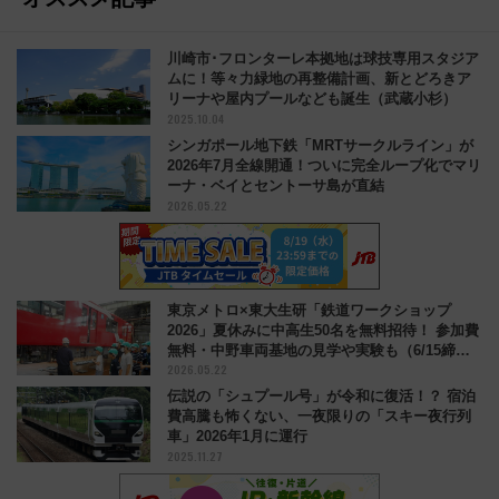
川崎市･フロンターレ本拠地は球技専用スタジア
ムに！等々力緑地の再整備計画、新とどろきア
リーナや屋内プールなども誕生（武蔵小杉）
2025.10.04
シンガポール地下鉄「MRTサークルライン」が
2026年7月全線開通！ついに完全ループ化でマリ
ーナ・ベイとセントーサ島が直結
2026.05.22
東京メトロ×東大生研「鉄道ワークショップ
2026」夏休みに中高生50名を無料招待！ 参加費
無料・中野車両基地の見学や実験も（6/15締
2026.05.22
切）
伝説の「シュプール号」が令和に復活！？ 宿泊
費高騰も怖くない、一夜限りの「スキー夜行列
車」2026年1月に運行
2025.11.27