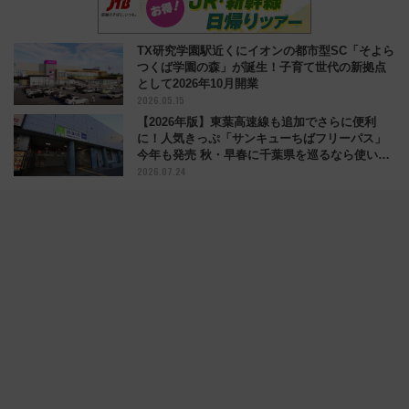
TX研究学園駅近くにイオンの都市型SC「そよら
つくば学園の森」が誕生！子育て世代の新拠点
として2026年10月開業
2026.05.15
【2026年版】東葉高速線も追加でさらに便利
に！人気きっぷ「サンキューちばフリーパス」
今年も発売 秋・早春に千葉県を巡るなら使い勝
2026.07.24
手・コスパ抜群