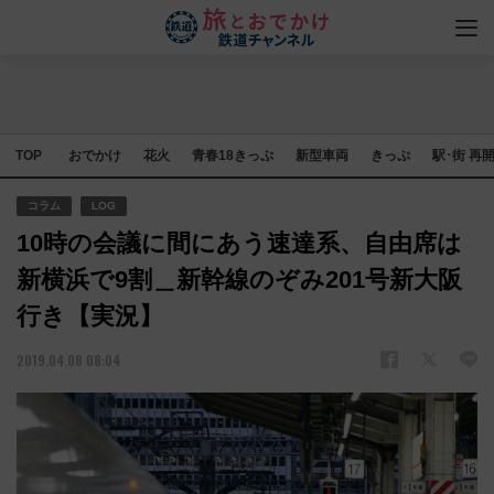
TOP
おでかけ
花火
青春18きっぷ
新型車両
きっぷ
駅･街 再
コラム
LOG
10時の会議に間にあう速達系、自由席は
新横浜で9割＿新幹線のぞみ201号新大阪
行き【実況】
2019.04.08 08:04