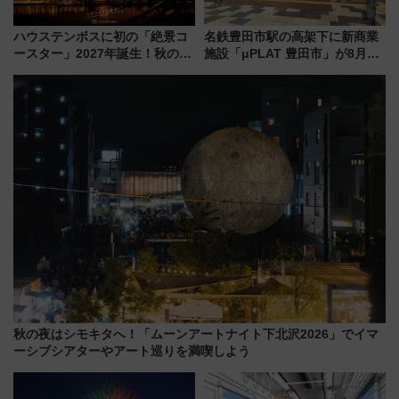
ハウステンボスに初の「絶景コ
名鉄豊田市駅の高架下に新商業
ースター」2027年誕生！秋の
施設「μPLAT 豊田市」が8月26
「すんごいハロウィン」見どこ
日開業！全8店舗が出店し街の新
ろも一挙紹介
たな玄関口へ
秋の夜はシモキタへ！「ムーンアートナイト下北沢2026」でイマ
ーシブシアターやアート巡りを満喫しよう