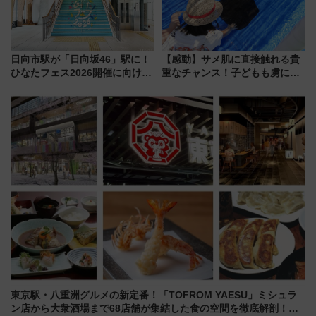
日向市駅が「日向坂46」駅に！
【感動】サメ肌に直接触れる貴
ひなたフェス2026開催に向けJR
重なチャンス！子どもも虜にな
九州が記念きっぷや臨時列車で
る鴨川シーワールド「エイとサ
全力応援 夜行列車「ドリーム
メのタッチングプール」【夏休
おひさま号」も走る
み限定企画】
東京駅・八重洲グルメの新定番！「TOFROM YAESU」ミシュラ
ン店から大衆酒場まで68店舗が集結した食の空間を徹底解剖！