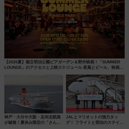
【2026夏】都立明治公園ビアガーデン＆野外映画！「SUMMER
LOUNGE」のアクセスと上映スケジュール 夜風とビール、映画を
満喫！
神戸・大分や大阪・志布志航路
JALとマリオットの強力タッ
が破格！夏休み限定の「さんふ
グ！ フライトと宿泊のステイタ
らわあスペシャルセール」スタ
スマッチでFLY ON ポイントや