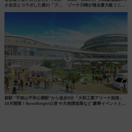
さ生活とコラボした紫の「ブル
ゾーナ川崎が過去最大級リニュ
ーベリーぴよりん」期間限定販
ーアル！ フードコート拡大など
売
「いつから何が変わるか」徹底
解説！
新駅 “手柄山平和公園駅”から徒歩3分「大和工業アリーナ姫路」
10月開業！Novelbright公演 や大相撲巡業など 豪華イベントとア
クセス