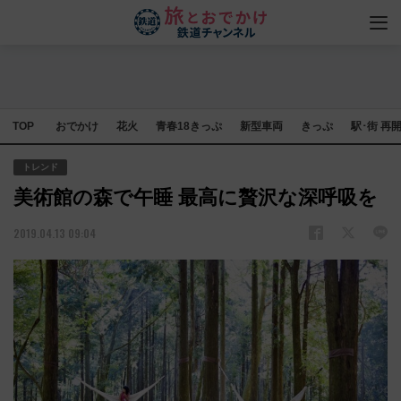
TOP
おでかけ
花火
青春18きっぷ
新型車両
きっぷ
駅･街 再
トレンド
美術館の森で午睡 最高に贅沢な深呼吸を
2019.04.13 09:04