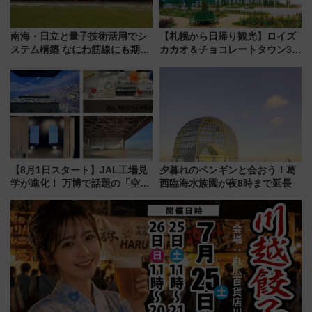
南海・日立と量子技術活用でシ
【札幌から日帰り観光】ロイズ
ステム構築 なにわ筋線にも期待
カカオ＆チョコレートタウン3周
乗務員・車両計画作業を短縮へ
年！ 9月は入場料半額やチョコ
詰め放題を開催、ロイズタウン
駅からのアクセスも
【8月1日スタート】JAL工場見
夕暮れのペンギンと会おう！葛
学が進化！ 万博で話題の「空飛
西臨海水族園が夜8時まで延長
ぶクルマ」体験が常設化!? 期間
限定の歴代制服仮想試着体験も
レポート