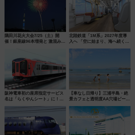
隅田川花火大会7/25（土）開
北陸鉄道「1M系」2027年度導
催！銀座線96本増発と 激混みの
入へ 「空に始まり、海へ続く」
「浅草駅」を回避する最寄り駅･
白山比咩神社をモチーフにした
アクセス攻略法、2万発の花火が
神秘的なデザイン
都心の夜に！
阪神電車初の座席指定サービス
【車なし日帰り】三浦半島・絶
名は「らくやんシート」に！新
景カフェと透明度AA穴場ビーチ
型3000系で大阪梅田～山陽姫路
を巡る！ おトクな電車きっぷ活
を快適移動
用してストレスフリー旅へ行こ
う！