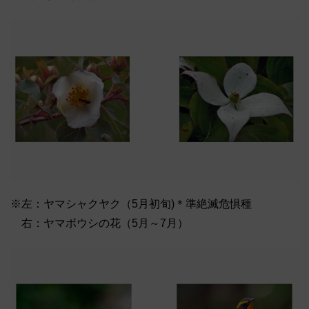
※左：ヤマシャクヤク（5月初旬)＊準絶滅危惧種
右：ヤマボウシの花（5月～7月）