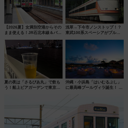
【2026夏】女満別空港からその
浅草→下今市ノンストップ！？
まま使える！JR石北本線＆バス
東武100系スペーシアがブルー
乗り放題「北見・網走周遊フリ
リボン賞35周年記念で「デビュ
ーパス」でおトクに道東観光
ー当時の停車駅」を再現 運転
（8/3発売）
時刻や特急券の買い方を紹介
夏の夜は「さるびあ丸」で飲も
沖縄・小浜島「はいむるぶし」
う！船上ビアガーデンで東京湾
に最高峰プールヴィラ誕生！ 石
の夜景を眺めながら軽く一
垣島から船で向かう究極のご褒
杯……工場直送生ビールや島グ
美旅「何もしない贅沢」を体験
ルメが美味い
してみない？