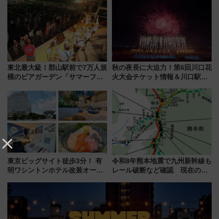
品グルメ登場で駅前の過ごし方
今年12月
はどう変わる？
東北最大級！郡山駅前で7万人規
秋の夜長に大迫力！第6回川口花
模のビアガーデン「サマーフェ
火大会チケット情報＆川口駅か
スタ IN KORIYAMA 2026」
らのアクセスガイド
7/24-26開催！ 有料席はJRE
MALLで予約可能
東京ビッグサイト徒歩3分！ 有
令和8年熊本地震で九州新幹線も
明ワシントンホテル改装オープ
レール破断など確認 現在の運
ン直前「ゆりかもめ運転台付き
転見合わせ状況と交通網への影
客室」や海鮮丼が人気の朝食ビ
響
ュッフェを現地レポ