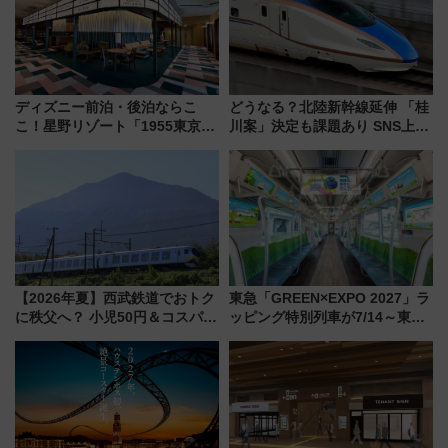
ディズニー前泊・後泊ならこ
どうなる？北陸新幹線延伸 「桂
こ！星野リゾート「1955東京ベ
川案」決定も課題あり SNS上の
イ」が子連れや夕食難民を救う5
声は
つの理由 無料バス＆24時間サー
ビスで混雑回避
【2026年夏】西武鉄道でおトク
東急「GREEN×EXPO 2027」ラ
に秩父へ？ 小児50円＆コスパ最
ッピング特別列車が7/14～東
強きっぷで「安・近・短」な家
横・田園都市・目黒線でデビュ
族旅行！ 深夜の正丸トンネル探
ー！ 注目の編成やデザインまと
検や特急ラビューも
め