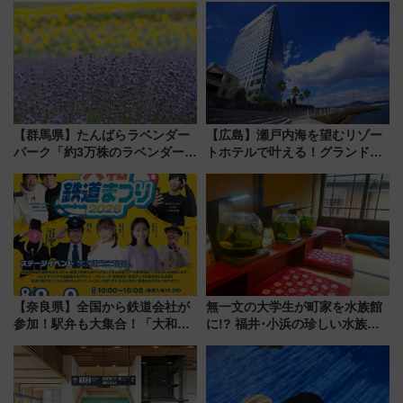
ート 夕朝食ビュッフェ付きで
上級会員資格を効率よく獲得す
快適な船旅はいかが？
る方法を解説
【群馬県】たんばらラベンダー
【広島】瀬戸内海を望むリゾー
パーク「約3万株のラベンダー」
トホテルで叶える！グランドプ
が見頃！新幹線＆無料送迎バス
リンスホテル広島のフォトウエ
で都心から約1時間半で夏の絶景
ディング＆カジュアルパーティ
を！
ープラン
【奈良県】全国から鉄道会社が
無一文の大学生が町家を水族館
参加！駅弁も大集合！「大和鉄
に!? 福井･小浜の珍しい水族
道まつり2026」が8月8日・9日
館、世界に一つだけの塗り箸制
に開催決定
作体験、鯖街道の御食国など 小
浜観光レポ 第2弾