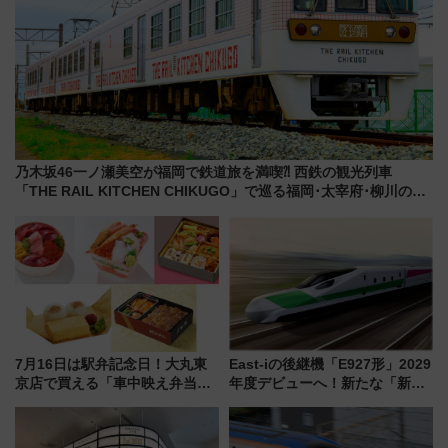
乃木坂46一ノ瀬美空が福岡で鉄道旅を満喫⁈ 西鉄の観光列車
「THE RAIL KITCHEN CHIKUGO」で巡る福岡･太宰府･柳川の
旅！YouTubeが公開に
7月16日は駅弁記念日！大丸東
East-iの後継機「E927形」2029
京店で買える「車中映え弁当」
年度デビューへ！新たな「新幹
フェア【2026年夏】
線専用検測車」の性能を徹底解
説【JR東日本】