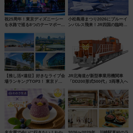
祝25周年！東京ディズニーシー
小松島港まつり2026にブルーイ
を水路で巡る8つのテーマポート
ンパルス飛来！JR四国の臨時ダ
と限定デコレーションを解説
イヤや駐車場予約を徹底解説
【推し活×遠征】好きなライブ会
JR北海道が新型事業用機関車
場ランキングTOP3！ 東京ドー
「DD200形式500代」3両導入へ
ムや大阪城ホールが選ばれる理
由と交通アクセス術、ライブ会
場に何を求める？
名古屋で会いに行きたい！わか
2026〜2029年、川崎駅直結のラ