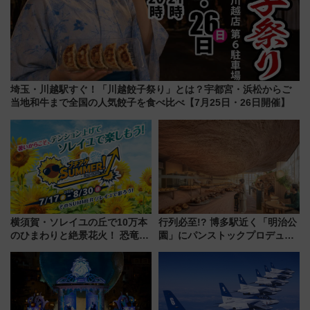
埼玉・川越駅すぐ！「川越餃子祭り」とは？宇都宮・浜松からご
当地和牛まで全国の人気餃子を食べ比べ【7月25日・26日開催】
横須賀・ソレイユの丘で10万本
行列必至!? 博多駅近く「明治公
のひまわりと絶景花火！ 恐竜や
園」にパンストックプロデュー
ドッグプールなど三浦半島の日
スの新業態『Land Bageri』8/7
帰りお出かけ最新情報（2026年
オープン 秋からはビストロ営業
7月17日～開催）
も！