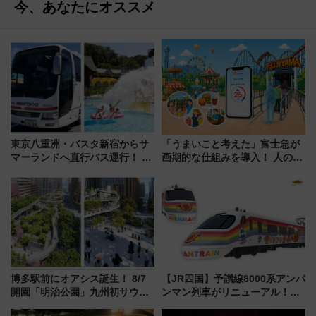
今、あなたにオススメ
東京八重洲・バスタ新宿からサ
「うまいこと考えた」富士急が
マーランドへ直行バス運行！ お
画期的な仕組みを導入！ 人のか
トクな1Dayパスで夏のプールと
わりにスマホが並ぶ「分身く
推し活を楽しもう！（2026年
ん」始動
8/1～31）
博多駅前にオアシス誕生！ 8/7
【JR四国】予讃線8000系アンパ
開園「明治公園」九州初サウナ
ンマン列車がリニューアル！内
TOTOPAや日本一のピザなど絶
外装デザイン公開 デビューは