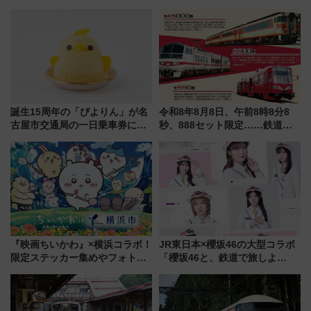
（9/10開業）
誕生15周年の「ぴよりん」が名
令和8年8月8日、午前8時8分8
古屋市交通局の一日乗車券に！
秒、888セット限定……鉄道各
東山線では貸切電車も登場【限
社の「8・8・8」な記念きっぷ
定1万5000枚】
たち
『映画ちいかわ』×横浜コラボ！
JR東日本×櫻坂46の大型コラボ
限定ステッカー集めやフォトス
「櫻坂46と、鉄道で旅しよ
ポット、特別花火でみなとみら
う。」が7月20日より始動！新
いを満喫しよう（花火鑑賞会応
潟・長野・庄内へ
募は7/12まで！）