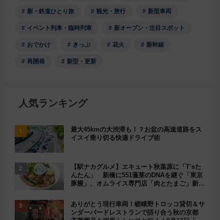
新・鉄道ひとり旅
観光・旅行
新型車両
イベント列車・臨時列車
新オープン・注目スポット
おでかけ
きっぷ
花火
新幹線
再開発
新型・更新
人気ランキング
最大45kmの大渋滞も！？お盆の高速道路をス
イスイ乗り切る快適ドライブ術
【駅ナカグルメ】エキュート秋葉原に「T’sた
んたん」 新橋に551蓬莱のDNAを継ぐ「東京
豚饅」、オムライス専門店「肉とたまご」新グ
ルメ続々登場！【2026年8月】
ありがとう現行車両！嵯峨野トロッコ貸切＆サ
ンダーバードレストランで語り合う秋の京都