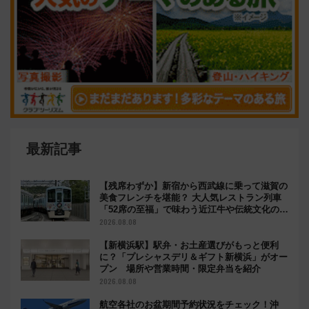
最新記事
【残席わずか】新宿から西武線に乗って滋賀の
美食フレンチを堪能？ 大人気レストラン列車
「52席の至福」で味わう近江牛や伝統文化の特
別コラボ
2026.08.08
【新横浜駅】駅弁・お土産選びがもっと便利
に？「プレシャスデリ＆ギフト新横浜」がオー
プン 場所や営業時間・限定弁当を紹介
2026.08.08
航空各社のお盆期間予約状況をチェック！沖