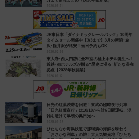
方まで情報まとめ（2026年最新版）
2026.06.21
JR東日本「ダイナミックレールパック」10周年
タイムセール開催中【3/3まで】3月の新潟･金
沢･軽井沢が格安！当日予約もOK
2026.02.26
東大寺･西大門跡に全25室の極上ホテル誕生へ！
近鉄･都ホテルズが贈る“歴史に浸る”新たな滞在
拠点【2028年秋開業】
2026.03.12
日光の紅葉渋滞を回避！東武の臨時夜行列車
「日光紅葉夜行」は10/18から計6日間運転、混
雑を避けて早朝の奥日光へ
2025.09.22
ひたちなか海浜鉄道で那珂湊の海鮮を味わう
「おさかな列車」の旅！大人気観光地「ひたち