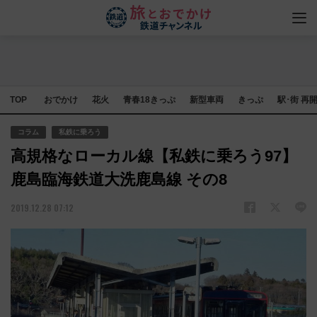
TOP
おでかけ
花火
青春18きっぷ
新型車両
きっぷ
駅･街 再
コラム
私鉄に乗ろう
高規格なローカル線【私鉄に乗ろう97】
鹿島臨海鉄道大洗鹿島線 その8
2019.12.28 07:12