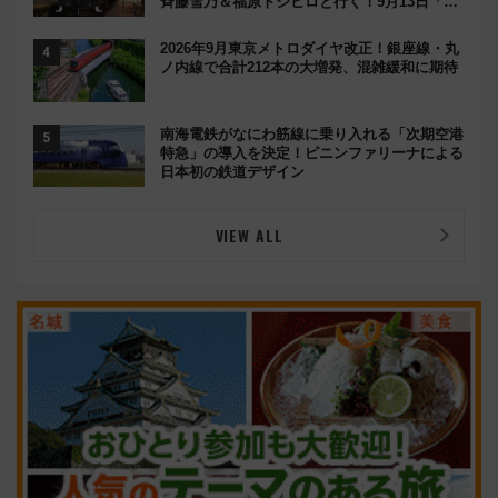
斉藤雪乃＆福原トシヒロと行く！9月13日「京
都の鉄道満喫ツアー」開催
2026年9月東京メトロダイヤ改正！銀座線・丸
ノ内線で合計212本の大増発、混雑緩和に期待
南海電鉄がなにわ筋線に乗り入れる「次期空港
特急」の導入を決定！ピニンファリーナによる
日本初の鉄道デザイン
VIEW ALL