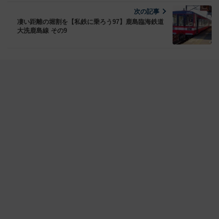
次の記事
凄い距離の堀割を【私鉄に乗ろう97】鹿島臨海鉄道
大洗鹿島線 その9