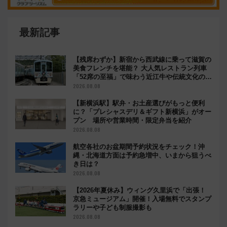
最新記事
【残席わずか】新宿から西武線に乗って滋賀の
美食フレンチを堪能？ 大人気レストラン列車
「52席の至福」で味わう近江牛や伝統文化の特
別コラボ
2026.08.08
【新横浜駅】駅弁・お土産選びがもっと便利
に？「プレシャスデリ＆ギフト新横浜」がオー
プン 場所や営業時間・限定弁当を紹介
2026.08.08
航空各社のお盆期間予約状況をチェック！沖
縄・北海道方面は予約急増中、いまから狙うべ
き日は？
2026.08.08
【2026年夏休み】ウィング久里浜で「出張！
京急ミュージアム」開催！入場無料でスタンプ
ラリーや子ども制服撮影も
2026.08.08