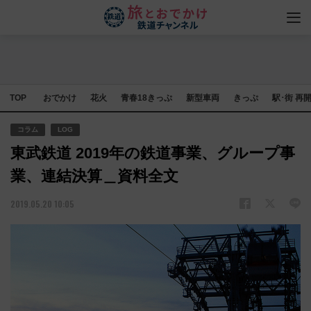
TOP
おでかけ
花火
青春18きっぷ
新型車両
きっぷ
駅･街 再
コラム
LOG
東武鉄道 2019年の鉄道事業、グループ事
業、連結決算＿資料全文
2019.05.20 10:05