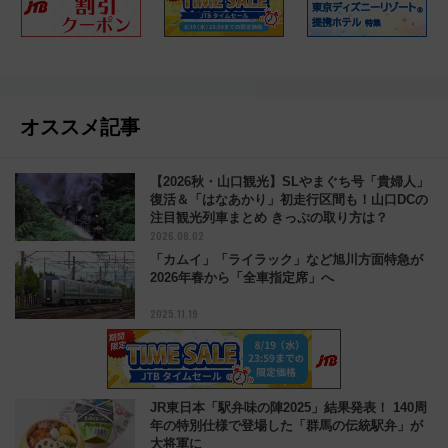
オススメ記事
【2026秋・山口観光】SLやまぐち号「貴婦人」
復活＆「はなあかり」初走行区間も！山口DCの
注目観光列車まとめ きっぷの取り方は？
2026.08.02
「カムイ」「ライラック」など旭川方面特急が
2026年春から「全車指定席」へ
2025.11.19
JR東日本「駅弁味の陣2025」結果発表！ 140周
年の特別仕様で登場した「群馬の伝統駅弁」が
大将軍に