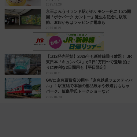
2025.12.20
京王よみうりランド駅がポケモン一色に！2/5開
園「ポケパーク カントー」誕生を記念し駅装
飾、3/18からはラッピング電車も
2026.01.21
【1/12発売開始】2026年も新幹線乗り放題！ JR
東日本「キュンパス」が1日1万円〜で登場 泊ま
りに便利な2日間用も【平日限定】
2026.01.11
GWに京急百貨店30周年「京急鉄道フェスティバ
ル」！駅直結で本物の部品展示や鉄道おもちゃ
パーク、飯島学氏トークショーなど
2026.04.28