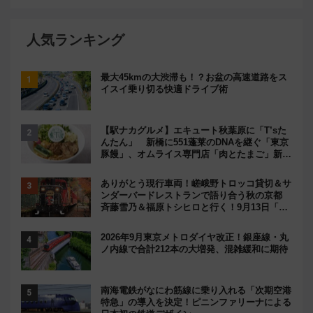
人気ランキング
最大45kmの大渋滞も！？お盆の高速道路をス
イスイ乗り切る快適ドライブ術
【駅ナカグルメ】エキュート秋葉原に「T’sた
んたん」 新橋に551蓬莱のDNAを継ぐ「東京
豚饅」、オムライス専門店「肉とたまご」新グ
ルメ続々登場！【2026年8月】
ありがとう現行車両！嵯峨野トロッコ貸切＆サ
ンダーバードレストランで語り合う秋の京都
斉藤雪乃＆福原トシヒロと行く！9月13日「京
都の鉄道満喫ツアー」開催
2026年9月東京メトロダイヤ改正！銀座線・丸
ノ内線で合計212本の大増発、混雑緩和に期待
南海電鉄がなにわ筋線に乗り入れる「次期空港
特急」の導入を決定！ピニンファリーナによる