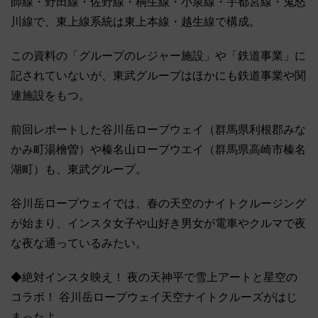
師線・野田線・佐野線・桐生線・小泉線・宇都宮線・鬼怒
川線で、東上線系統は東上本線・越生線で構成。
この資料の「グループのレジャー施設」や「鉄道事業」に
記されていないが、東武グループはほかにも鉄道事業や関
連施設をもつ。
前回レポートした谷川岳ロープウェイ（群馬県利根郡みな
かみ町湯檜曽）や榛名山ロープウエイ（群馬県高崎市榛名
湖町）も、東武グループ。
谷川岳ロープウェイでは、春の天空のナイトクルージング
が始まり、インスタ女子や山好き男女が電車やクルマで夜
な夜な通っているみたい。
◆絶対インスタ映え！ 夜の天神平で雪上アートと星空の
コラボ！ 谷川岳ロープウェイ天空ナイトクルーズがはじ
まったよ