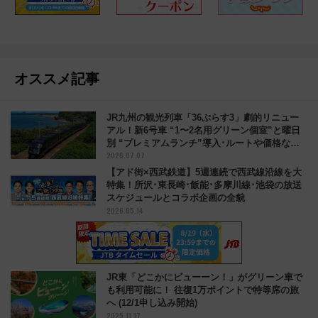
オススメ記事
JR九州の観光列車「36ぷらす3」劇的リニュー
アル！新6号車 “1〜2名用グリーン個室”と曜日
別 “プレミアムランチ”導入･ルートや価格など
2026.07.07
解説
【アド街×西武鉄道】5週連続で西武線沿線を大
特集！所沢･東長崎･飯能･多摩川線･池袋の放送
スケジュールとコラボ企画の全貌
2026.05.14
JR東「どこかにビューーン！」がグリーン車で
も利用可能に！ 往復1万ポイントで特等席の旅
へ (12/1申し込み開始)
2025.11.17