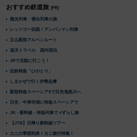
おすすめ鉄道旅
[PR]
観光列車・寝台列車の旅
レッツゴー四国！アンパンマン列車
立山黒部アルペンルート
楽天トラベル 国内宿泊
JRで北陸に行こう！
近鉄特急「ひのとり」
しまかぜで行く伊勢志摩
新型特急スペーシアXで日光鬼怒川へ
日光・中禅寺湖に特急スペーシアで
JR・新幹線・特急列車で #ずらし旅
【JTB】日帰り新幹線ツアー
カニの季節到来！カニ旅行特集！