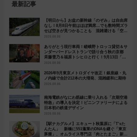
最新記事
【明日から】お盆の新幹線「のぞみ」は自由席
なし！8月8日午前はほぼ満席…でも数時間ズラ
せば空きが見つかることも 混雑避ける「空
席」探しのコツ
2026.08.06
ありがとう現行車両！嵯峨野トロッコ貸切＆サ
ンダーバードレストランで語り合う秋の京都
斉藤雪乃＆福原トシヒロと行く！9月13日「京
都の鉄道満喫ツアー」開催
2026.08.06
2026年9月東京メトロダイヤ改正！銀座線・丸
ノ内線で合計212本の大増発、混雑緩和に期待
2026.08.06
南海電鉄がなにわ筋線に乗り入れる「次期空港
特急」の導入を決定！ピニンファリーナによる
日本初の鉄道デザイン
2026.08.06
【駅ナカグルメ】エキュート秋葉原に「T’sた
んたん」 新橋に551蓬莱のDNAを継ぐ「東京
豚饅」、オムライス専門店「肉とたまご」新グ