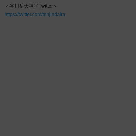
＜谷川岳天神平Twitter＞
https://twitter.com/tenjindaira