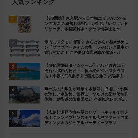
人気ランキング
【9/9開始】東京駅から日本橋エリアがポケモ
ンの街に!? 総勢100匹以上が出現「レジェンド
リサーチ」本格謎解き・グッズ情報まとめ
車内にメタモン出現？ みなとみらい線×ポケモ
ン「ブクブクうみぞこの街」ラッピング電車が
運行開始に！ この夏は直通列車で横浜へ！
【ANA国際線タイムセール】ハワイ往復11万
円台･北京5万円台～、憧れのビジネスクラス
も！来春のGW旅行まで狙える激アツ路線まと
め（8/10まで）
無一文の大学生が町家を水族館に!? 福井･小浜
の珍しい水族館、世界に一つだけの塗り箸制作
体験、鯖街道の御食国など 小浜観光レポ 第2
弾
【広島】瀬戸内海を望むリゾートホテルで叶え
る！グランドプリンスホテル広島のフォトウエ
ディング＆カジュアルパーティープラン