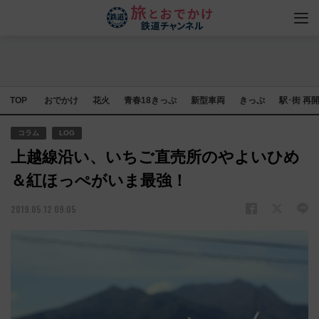
TOP
おでかけ
花火
青春18きっぷ
新型車両
きっぷ
駅･街 再
コラム
LOG
上越線沿い、いちご直売所のやよいひめ
＆紅ほっぺがいま最強！
2019.05.12 09:05