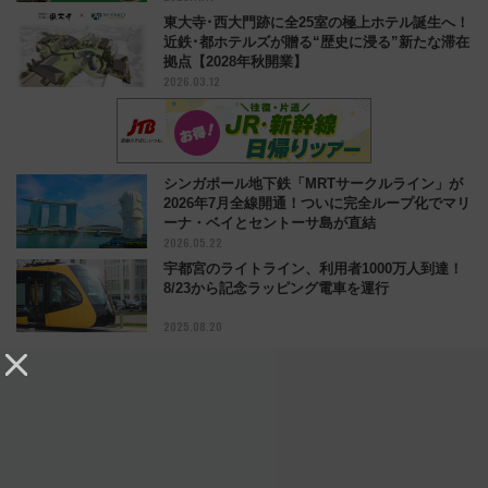
東大寺･西大門跡に全25室の極上ホテル誕生へ！
近鉄･都ホテルズが贈る“歴史に浸る”新たな滞在
拠点【2028年秋開業】
2026.03.12
シンガポール地下鉄「MRTサークルライン」が
2026年7月全線開通！ついに完全ループ化でマリ
ーナ・ベイとセントーサ島が直結
2026.05.22
宇都宮のライトライン、利用者1000万人到達！
8/23から記念ラッピング電車を運行
2025.08.20