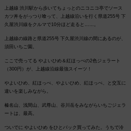
上越線 渋川駅から歩いてちょっとのニコニコ亭でソース
カツ丼をがっつり喰って、上越線沿いを行く県道255号 下
久屋渋川線をクルマで10分ほど走ると……。
上越線の線路と県道255号 下久屋渋川線の間にあるのが、
須田いちご園。
ここで売ってる やよいひめ＆紅ほっぺの2色ジェラート
（300円）が、上越線沿線最強スイーツ！
やよいひめ、紅ほっぺ、やよいひめ、紅ほっぺ、と交互に
違いを楽しみながら。
榛名山、浅間山、武尊山、谷川岳をみながらいちごジェラ
ートは、最高。
ついでに やよいひめ をひとパック買ってみた。うちで冷