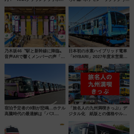
ル高知」が8月開業
ぞこの街」ラッピング電車が運
行開始に！ この夏は直通列車で
横浜へ！
乃木坂46〝駅と新幹線に降臨〟
日本初の水素ハイブリッド電車
音声ARで響くメンバーの声「真
「HYBARI」2027年度末営業運
夏の全国ツアー2026」
転へ 鉄道・発電・まちづくり
で水素利活用が加速
宿泊予定者の9割が悲鳴…ホテル
「旅名人の九州満喫きっぷ」デ
高騰時代の最適解は「バス
ジタル化 紙版との価格やルー
泊」!? WILLER最新調査で判明
ルの違いを解説
した、推し活遠征や観光時のリ
アルな懐事情