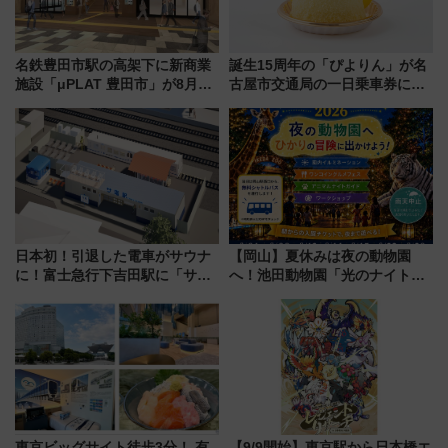
名鉄豊田市駅の高架下に新商業
誕生15周年の「ぴよりん」が名
施設「μPLAT 豊田市」が8月26
古屋市交通局の一日乗車券に！
日開業！全8店舗が出店し街の新
東山線では貸切電車も登場【限
たな玄関口へ
定1万5000枚】
日本初！引退した電車がサウナ
【岡山】夏休みは夜の動物園
に！富士急行下吉田駅に「サ電
へ！池田動物園「光のナイトズ
（SADEN）」2026年12月開
ー2026」で光と動物が彩る特別
業 行き交う電車の音や振動を
な夜
感じながら「ととのう」新感覚
東京ビッグサイト徒歩3分！ 有
【9/9開始】東京駅から日本橋エ