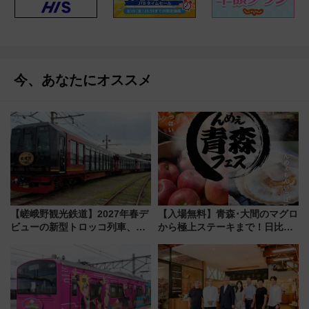
今、あなたにオススメ
【嵯峨野観光鉄道】2027年春デ
【入場無料】青森･大間のマグロ
ビューの新型トロッコ列車、い
から極上ステーキまで！日比谷
よいよ試運転開始へ！現行車両
公園で「んめぇ青森フェス」と
は2026年で引退
人気フードフェス「肉祭」が同
時開催に！