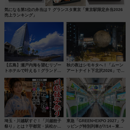
気になる第1位の弁当は？ グランスタ東京「東京駅限定弁当2026
売上ランキング」
【広島】瀬戸内海を望むリゾー
秋の夜はシモキタへ！「ムーン
トホテルで叶える！グランドプ
アートナイト下北沢2026」でイ
リンスホテル広島のフォトウエ
マーシブシアターやアート巡り
ディング＆カジュアルパーティ
を満喫しよう
ープラン
埼玉・川越駅すぐ！「川越餃子
東急「GREEN×EXPO 2027」ラ
祭り」とは？宇都宮・浜松から
ッピング特別列車が7/14～東