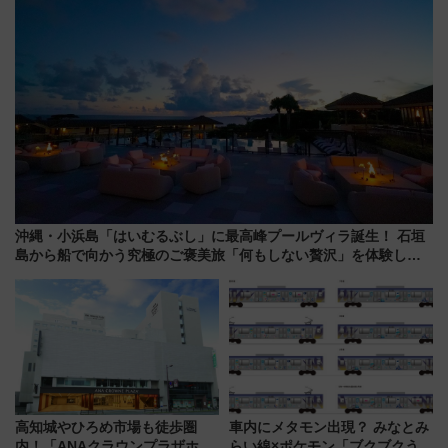
沖縄・小浜島「はいむるぶし」に最高峰プールヴィラ誕生！ 石垣
島から船で向かう究極のご褒美旅「何もしない贅沢」を体験して
みない？
高知城やひろめ市場も徒歩圏
車内にメタモン出現？ みなとみ
内！「ANAクラウンプラザホテ
らい線×ポケモン「ブクブクうみ