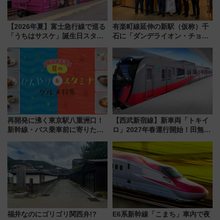
【2026年夏】富士急行線で巡る
有楽町線延伸の新駅（仮称）千
「うちはサスケ」誕生日スタン
石に「ダンデライオン・チョコ
プラリー！富士急ハイランド限
レート」が出店！ 東京メトロが
定グルメ＆グッズ徹底ガイド
1億円出資で挑む新時代のまちづ
くりとは？
再開発に沸く東京駅八重洲口！
【西武新宿線】新車両「トキイ
新幹線・バス乗車前に寄りたい
ロ」2027年春運行開始！田無・
「ヤエチカ」2026年夏の「ひん
新所沢にも停車 2028年春には
やり＆スタミナグルメ」6選【新
「第2弾」も
店舗も！】
福井なのにゴリゴリ関西弁!?
E6系新幹線「こまち」車内で夜