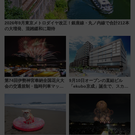
2026年9月東京メトロダイヤ改正！銀座線・丸ノ内線で合計212本
の大増発、混雑緩和に期待
第74回伊勢神宮奉納全国花火大
9月10日オープンの直結ビル
会の交通規制・臨時列車マッ
「ekubo京成」誕生で、スカイ
プ！JR東海・近鉄で快適にアク
ライナーも停まる巨大ハブ駅・
セス
新鎌ヶ谷はどう変わる？ 全テナ
ント情報も公開！