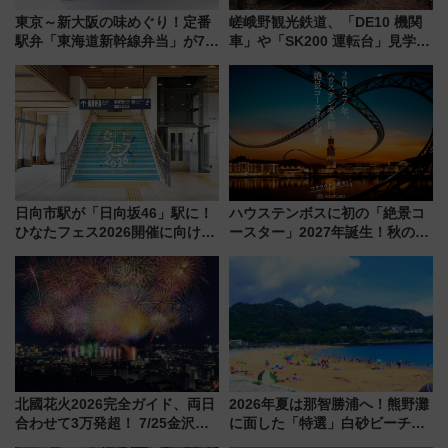
東京～新大阪の味めぐり！定番
嵯峨野観光鉄道、「DE10 機関
駅弁「東海道新幹線弁当」が7月
車」や「SK200 運転台」見学ツ
21日にリニューアル発売
アーを開催！ ラストランイベン
トの一環で激レア体験できちゃ
うかも 参加方法やスケジュール
をご紹介
日向市駅が「日向坂46」駅に！
ハウステンボスに初の「絶景コ
ひなたフェス2026開催に向けJR
ースター」2027年誕生！秋の
九州が記念きっぷや臨時列車で
「すんごいハロウィン」見どこ
全力応援 夜行列車「ドリーム
ろも一挙紹介
おひさま号」も走る
北國花火2026完全ガイド、両日
2026年夏は那智勝浦へ！熊野灘
合わせて3万発超！ 7/25金沢大
に面した「特選」白砂ビーチは
会・8/1川北大会の2つの花火大
必見 「第17回那智勝浦町花火大