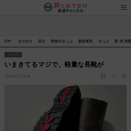
TOP
おでかけ
花火
青春18きっぷ
新型車両
きっぷ
駅･街 再
トレンド
いまきてるマジで、軽量な長靴が
2019.05.21 16:05