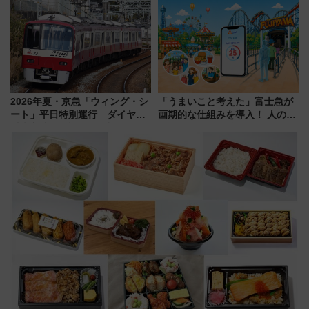
会の日程・アクセス・観覧席ま
会」は8月11日開催！
とめ（石川県）
2026年夏・京急「ウィング・シ
「うまいこと考えた」富士急が
ート」平日特別運行 ダイヤ・
画期的な仕組みを導入！ 人のか
乗車方法を解説！2階建てバスや
わりにスマホが並ぶ「分身く
三浦海岸を堪能できるお出かけ
ん」始動
プランもご紹介