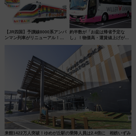
【JR四国】予讃線8000系アンパ
約半数が「お盆は帰省予定な
ンマン列車がリニューアル！内
し」！物価高・運賃値上げが財
外装デザイン公開 デビューは
布を直撃、往復1万円以内なら帰
今年12月
りたいけど……【WILLER お盆
帰省動向調査】
来館1422万人突破！ゆめが丘駅の乗降人員は2.4倍に 相鉄いずみ