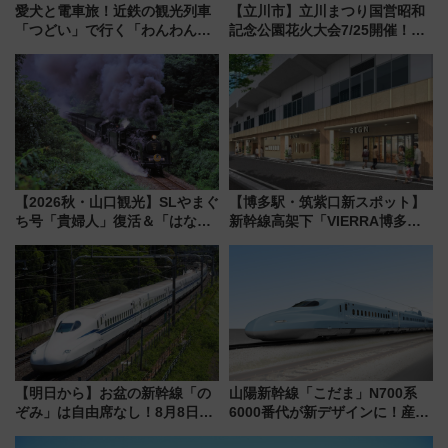
愛犬と電車旅！近鉄の観光列車
【立川市】立川まつり国営昭和
「つどい」で行く「わんわん列
記念公園花火大会7/25開催！
車」第5弾！海辺のBBQも楽し
5000発の花火が夜を彩る 今年は
める日帰りツアー
混雑に要注意、その理由は
【2026秋・山口観光】SLやまぐ
【博多駅・筑紫口新スポット】
ち号「貴婦人」復活＆「はなあ
新幹線高架下「VIERRA博多テ
かり」初走行区間も！山口DCの
ラス」が9/18開業！九州初出店
注目観光列車まとめ きっぷの取
など注目の全6店舗 「博多活憩
り方は？
通り」も一新
【明日から】お盆の新幹線「の
山陽新幹線「こだま」N700系
ぞみ」は自由席なし！8月8日午
6000番代が新デザインに！産学
前はほぼ満席…でも数時間ズラ
連携で描く瀬戸内の波模様 運