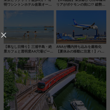
明ワシントンホテル改装オープ
リアがポケモンの街に!? 総勢
ン直前「ゆりかもめ運転台付き
100匹以上が出現「レジェンド
客室」や海鮮丼が人気の朝食ビ
リサーチ」本格謎解き・グッズ
ュッフェを現地レポ
情報まとめ
【車なし日帰り】三浦半島・絶
ANAが機内持ち込みを厳格化
景カフェと透明度AA穴場ビーチ
【夏休みの移動に注意！】ハン
を巡る！ おトクな電車きっぷ活
ドバッグやPCケースも対象の
用してストレスフリー旅へ行こ
「身の回り品」新サイズ制限
う！
(40×30×20cm)おさらい