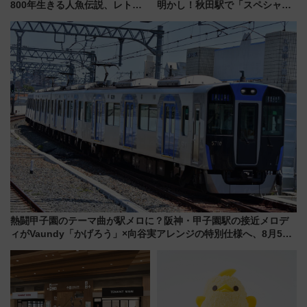
800年生きる人魚伝説、レトロ
明かし！秋田駅で「スペシャル
建築の町並み「小浜西組」、町
ナイト」8月開催、料金や予約方
屋カフェで非日常を！週末観光
法は？
に最適な小浜の歩き方
熱闘甲子園のテーマ曲が駅メロに？阪神・甲子園駅の接近メロデ
ィがVaundy「かげろう」×向谷実アレンジの特別仕様へ、8月5日
始発から