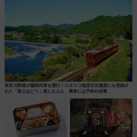
せば空きが見つかることも 混
用は今冬から
雑避ける「空席」探しのコツ
長良川鉄道が臨時列車を運行！ユネスコ無形文化遺産にも登録さ
れた「郡上おどり」楽しむ人に 乗車には予約が必要