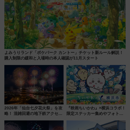
よみうりランド「ポケパーク カントー」チケット新ルール解説！
購入制限の緩和と入場時の本人確認が11月スタート
2026年「仙台七夕花火祭」を攻
『映画ちいかわ』×横浜コラボ！
略！ 混雑回避の地下鉄アクセス
限定ステッカー集めやフォトス
からまだ買える有料席情報、花
ポット、特別花火でみなとみら
火前に楽しむ仙台観光ルートま
いを満喫しよう（花火鑑賞会応