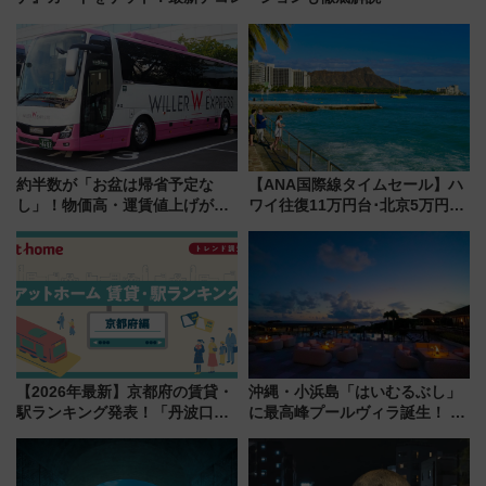
約半数が「お盆は帰省予定な
【ANA国際線タイムセール】ハ
し」！物価高・運賃値上げが財
ワイ往復11万円台･北京5万円台
布を直撃、往復1万円以内なら帰
～、憧れのビジネスクラスも！
りたいけど……【WILLER お盆
来春のGW旅行まで狙える激ア
帰省動向調査】
ツ路線まとめ（8/10まで）
【2026年最新】京都府の賃貸・
沖縄・小浜島「はいむるぶし」
駅ランキング発表！「丹波口」
に最高峰プールヴィラ誕生！ 石
の大躍進と「西大路」人気の理
垣島から船で向かう究極のご褒
由は？
美旅「何もしない贅沢」を体験
してみない？