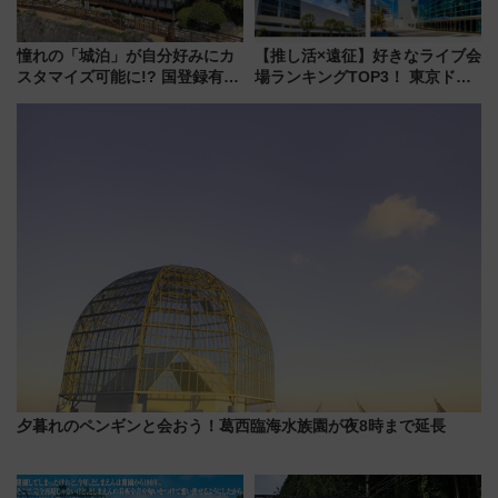
憧れの「城泊」が自分好みにカ
【推し活×遠征】好きなライブ会
スタマイズ可能に!? 国登録有形
場ランキングTOP3！ 東京ドー
文化財・丸亀城「延寿閣別館」
ムや大阪城ホールが選ばれる理
にオーダーメイド型の宿泊プラ
由と交通アクセス術、ライブ会
ンが誕生！
場に何を求める？
夕暮れのペンギンと会おう！葛西臨海水族園が夜8時まで延長