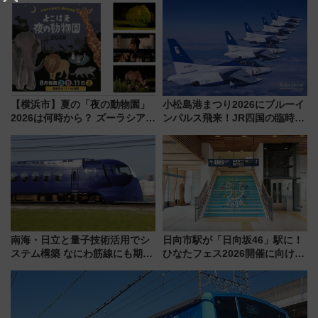
の絶景＆限定グルメを網羅！煩
「身の回り品」新サイズ制限
雑な手続きも不要でお手軽に楽
(40×30×20cm)おさらい
しめるプランが登場
【横浜市】夏の「夜の動物園」
小松島港まつり2026にブルーイ
2026は何時から？ ズーラシア・
ンパルス飛来！JR四国の臨時ダ
野毛山・金沢の電車アクセスや
イヤや駐車場予約を徹底解説
見どころ、限定イベントを徹底
解説！
南海・日立と量子技術活用でシ
日向市駅が「日向坂46」駅に！
ステム構築 なにわ筋線にも期待
ひなたフェス2026開催に向けJR
乗務員・車両計画作業を短縮へ
九州が記念きっぷや臨時列車で
全力応援 夜行列車「ドリーム
おひさま号」も走る