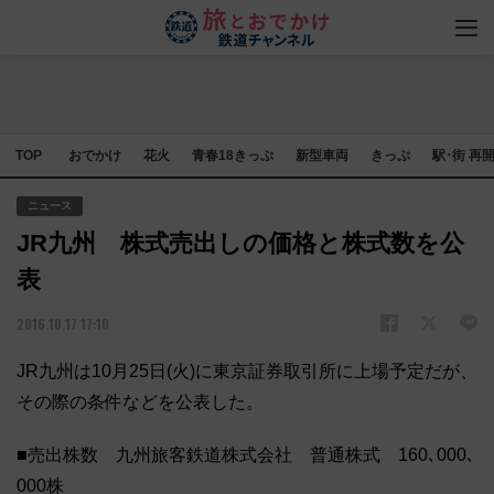
TOP
おでかけ
花火
青春18きっぷ
新型車両
きっぷ
駅･街 再
ニュース
JR九州 株式売出しの価格と株式数を公
表
2016.10.17 17:10
JR九州は10月25日(火)に東京証券取引所に上場予定だが、
その際の条件などを公表した。
■売出株数 九州旅客鉄道株式会社 普通株式 160､000､
000株