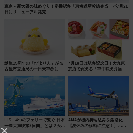
東京～新大阪の味めぐり！定番駅弁「東海道新幹線弁当」が7月21
日にリニューアル発売
誕生15周年の「ぴよりん」が名
7月16日は駅弁記念日！大丸東
古屋市交通局の一日乗車券に！
京店で買える「車中映え弁当」
東山線では貸切電車も登場【限
フェア【2026年夏】
定1万5000枚】
HIS「4つのフェリーで繋ぐ 日本
ANAが機内持ち込みを厳格化
一周大満喫旅8日間」とは？天橋
【夏休みの移動に注意！】ハン
立・小樽・日光東照宮など全国
ドバッグやPCケースも対象の