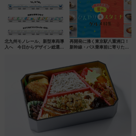
渡航先TOP5とは？ 円安時代の
【新築マンション人気ランキン
旅行術
グ】
北九州モノレール、新型車両導
再開発に沸く東京駅八重洲口！
入へ 今日からデザイン総選挙
新幹線・バス乗車前に寄りたい
始まる
「ヤエチカ」2026年夏の「ひん
やり＆スタミナグルメ」6選【新
店舗も！】