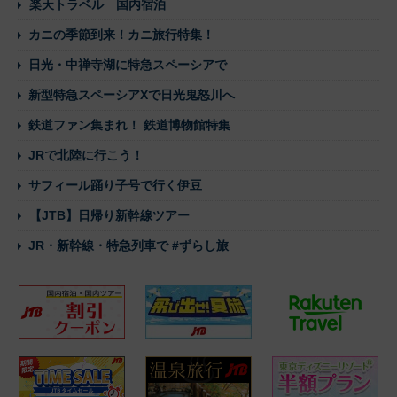
楽天トラベル 国内宿泊
カニの季節到来！カニ旅行特集！
日光・中禅寺湖に特急スペーシアで
新型特急スペーシアXで日光鬼怒川へ
鉄道ファン集まれ！ 鉄道博物館特集
JRで北陸に行こう！
サフィール踊り子号で行く伊豆
【JTB】日帰り新幹線ツアー
JR・新幹線・特急列車で #ずらし旅