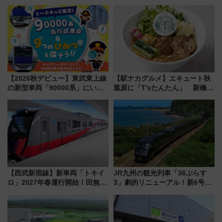
から「にいがた2キロ」・古町再
前はほぼ満席…でも数時間ズラ
開発、バスタ新潟構想まで徹底
せば空きが見つかることも 混
解説！
雑避ける「空席」探しのコツ
【2026秋デビュー】東武東上線
【駅ナカグルメ】エキュート秋
の新型車両「90000系」にいち
葉原に「T’sたんたん」 新橋に
早く乗れる！ 8/11開催の小学生
551蓬莱のDNAを継ぐ「東京豚
向け先行試乗会でキッズアンバ
饅」、オムライス専門店「肉と
サダーになろう
たまご」新グルメ続々登場！
【2026年8月】
【西武新宿線】新車両「トキイ
JR九州の観光列車「36ぷらす
ロ」2027年春運行開始！田無・
3」劇的リニューアル！新6号車
新所沢にも停車 2028年春には
“1〜2名用グリーン個室”と曜日
「第2弾」も
別 “プレミアムランチ”導入･ル
ートや価格など解説