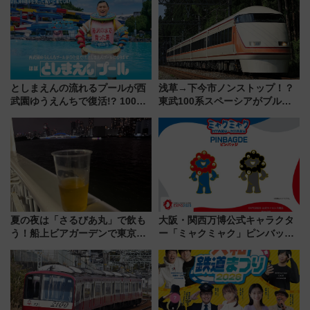
としまえんの流れるプールが西
浅草→下今市ノンストップ！？
武園ゆうえんちで復活!? 100周
東武100系スペーシアがブルー
年記念企画＆「春日のうん○スラ
リボン賞35周年記念で「デビュ
イダー」に注目 2026年夏は所
ー当時の停車駅」を再現 運転
沢へ遊びに行こう
時刻や特急券の買い方を紹介
夏の夜は「さるびあ丸」で飲も
大阪・関西万博公式キャラクタ
う！船上ビアガーデンで東京湾
ー「ミャクミャク」ピンバッジ
の夜景を眺めながら軽く一
新登場！関西の駅構内などで7月
杯……工場直送生ビールや島グ
中旬発売
ルメが美味い