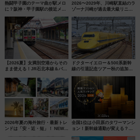
熱闘甲子園のテーマ曲が駅メロ
2026〜2029年、川崎駅直結のラ
に？阪神・甲子園駅の接近メロ
ゾーナ川崎が過去最大級リニュ
ディがVaundy「かげろう」×向
ーアル！ フードコート拡大など
谷実アレンジの特別仕様へ、8月
「いつから何が変わるか」徹底
5日始発から
解説！
【2026夏】女満別空港からその
ドクターイエロー＆500系新幹
まま使える！JR石北本線＆バス
線の引退記念ツアー秋の追加企
乗り放題「北見・網走周遊フリ
画が決定！乗車体験やグッズ・
ーパス」でおトクに道東観光
ホテル情報まとめ
（8/3発売）
2026年夏の海外旅行・最新トレ
全国1位は小田原のタワーマンシ
ンドは「安・近・短」！ NEWT
ョン！新幹線通勤が変える？
調査から読み解く、最新の人気
「住みたい街」の最新トレンド