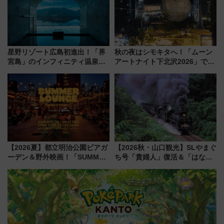
星野リゾート広島初進出！「界
秋の夜はシモキタへ！「ムーン
宮島」のインフィニティ温泉と
アートナイト下北沢2026」でイ
古式サウナ「石風呂」を大解剖
マーシブシアターやアート巡り
宿泊料金・アクセスは？（2026
を満喫しよう
年7月23日開業）
【2026夏】都立明治公園ビアガ
【2026秋・山口観光】SLやまぐ
ーデン＆野外映画！「SUMMER
ち号「貴婦人」復活＆「はなあ
LOUNGE」のアクセスと上映ス
かり」初走行区間も！山口DCの
ケジュール 夜風とビール、映画
注目観光列車まとめ きっぷの取
を満喫！
り方は？