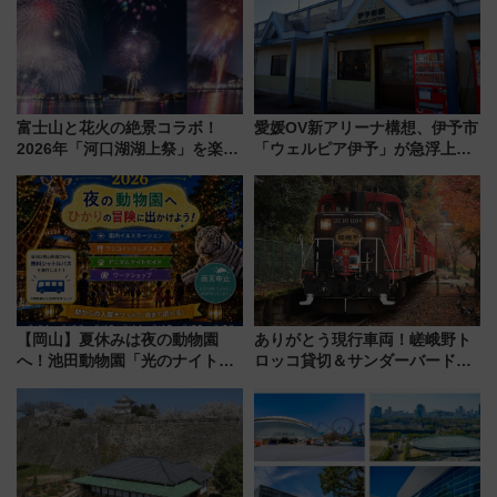
で解説！
募は7/12まで！）
富士山と花火の絶景コラボ！
愛媛OV新アリーナ構想、伊予市
2026年「河口湖湖上祭」を楽し
「ウェルピア伊予」が急浮上！
む完全ガイド＆鉄道アクセスの
サイボウズ青野社長の参加表明
ススメ
で探る鉄道アクセスの未来
【岡山】夏休みは夜の動物園
ありがとう現行車両！嵯峨野ト
へ！池田動物園「光のナイトズ
ロッコ貸切＆サンダーバードレ
ー2026」で光と動物が彩る特別
ストランで語り合う秋の京都
な夜
斉藤雪乃＆福原トシヒロと行
く！9月13日「京都の鉄道満喫
ツアー」開催