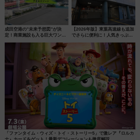
成田空港の”未来予想図”が決
【2026年版】東葉高速線も追加
定！商業施設も入る巨大ワンタ
でさらに便利に！人気きっぷ
ーミナル、京成の高架新駅整備
「サンキューちばフリーパス」
で新型特急が品川･羽田とを結
今年も発売 秋・早春に千葉県を
ぶ！ JR空港駅は2面3線化！
巡るなら使い勝手・コスパ抜群
「ファンタイム・ウィズ・トイ・ストーリー5」で激レア『ロルカ
ナ』カードをゲット！最新デコレーションも徹底解説