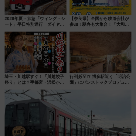
2026年夏・京急「ウィング・シ
【奈良県】全国から鉄道会社が
ート」平日特別運行 ダイヤ・
参加！駅弁も大集合！「大和鉄
乗車方法を解説！2階建てバスや
道まつり2026」が8月8日・9日
三浦海岸を堪能できるお出かけ
に開催決定
プランもご紹介
埼玉・川越駅すぐ！「川越餃子
行列必至!? 博多駅近く「明治公
祭り」とは？宇都宮・浜松から
園」にパンストックプロデュー
ご当地和牛まで全国の人気餃子
スの新業態『Land Bageri』8/7
を食べ比べ【7月25日・26日開
オープン 秋からはビストロ営業
催】
も！