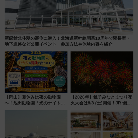
新函館北斗駅の裏側に潜入！北海道新幹線開業10周年で駅長室・
地下通路など公開イベント 参加方法や体験内容を紹介
【岡山】夏休みは夜の動物園
【2026年】銚子みなとまつり花
へ！池田動物園「光のナイトズ
火大会は8/8 (土)開催！JR･銚子
ー2026」で光と動物が彩る特別
電鉄の臨時列車やアクセス情
な夜
報、利根川に咲く8,000発の大迫
力＆屋台を満喫