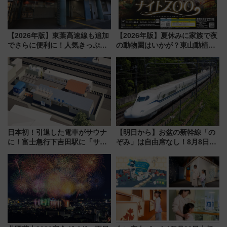
【2026年版】東葉高速線も追加
【2026年版】夏休みに家族で夜
でさらに便利に！人気きっぷ
の動物園はいかが？東山動植物
「サンキューちばフリーパス」
園＆のんほいパーク「ナイト
今年も発売 秋・早春に千葉県を
ZOO」開催情報
巡るなら使い勝手・コスパ抜群
日本初！引退した電車がサウナ
【明日から】お盆の新幹線「の
に！富士急行下吉田駅に「サ電
ぞみ」は自由席なし！8月8日午
（SADEN）」2026年12月開
前はほぼ満席…でも数時間ズラ
業 行き交う電車の音や振動を
せば空きが見つかることも 混
感じながら「ととのう」新感覚
雑避ける「空席」探しのコツ