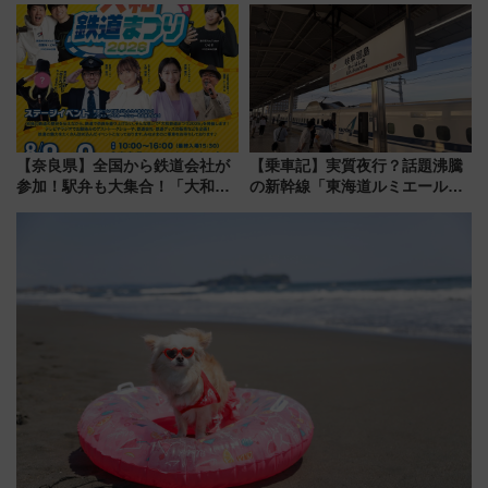
化！安全性や乗り心地の向上に
売
貢献するだけでなく、全線区で
活躍するための仕組みも
【奈良県】全国から鉄道会社が
【乗車記】実質夜行？話題沸騰
参加！駅弁も大集合！「大和鉄
の新幹線「東海道ルミエールエ
道まつり2026」が8月8日・9日
クスプレス」に乗車してみた
に開催決定
東京22時発、京都・新大阪に6
時台着 見どころは岐阜羽島の
素晴らし過ぎる朝