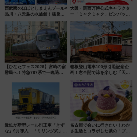
西武園のほぼとしまえんプール×
大阪・関西万博公式キャラクタ
品川・八景島の水族館！猛暑を
ー「ミャクミャク」ピンバッジ
乗り切る「アクティブパス」で
新登場！関西の駅構内などで7月
夏休みをお得に楽しむ！
中旬発売
【ひなたフェス2026】宮崎の宿
箱根登山電車100形引退記念企
難民へ！特急787系で一晩過ご
画！窓全開で涼を楽しむ「天然
せる夜間滞在型イベント「スワ
クーラー体験号」と限定鉄コレ
ローおひさま」が救世主に？
発売
近鉄が新型レール削正車「きず
名古屋で会いに行きたい！わか
な」9月導入 「ミリング式」採
さ生活とコラボした紫の「ブル
用でメンテナンス作業を効率
ーベリーぴよりん」期間限定販