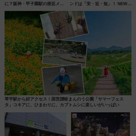
に？阪神・甲子園駅の接近メロ
ンドは「安・近・短」！ NEWT
ディがVaundy「かげろう」×向
調査から読み解く、最新の人気
谷実アレンジの特別仕様へ、8月
渡航先TOP5とは？ 円安時代の
5日始発から
旅行術
琴平駅から好アクセス！国営讃岐まんのう公園「サマーフェス
タ」コキアに、ひまわりに、カブトムシに楽しいがいっぱい