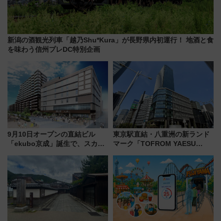
新潟の酒観光列車「越乃Shu*Kura」が長野県内初運行！ 地酒と食
を味わう信州プレDC特別企画
9月10日オープンの直結ビル
東京駅直結・八重洲の新ランド
「ekubo京成」誕生で、スカイ
マーク「TOFROM YAESU
ライナーも停まる巨大ハブ駅・
TOWER」9/10開業！ 雨に濡れ
新鎌ヶ谷はどう変わる？ 全テナ
ないバスターミナル直結でスキ
ント情報も公開！
マ時間が充実