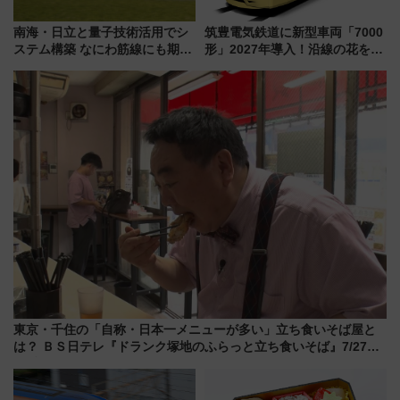
南海・日立と量子技術活用でシ
筑豊電気鉄道に新型車両「7000
ステム構築 なにわ筋線にも期待
形」2027年導入！沿線の花をイ
乗務員・車両計画作業を短縮へ
メージしたイエローを採用 車
内は落ち着いたゆとりある空間
に
東京・千住の「自称・日本一メニューが多い」立ち食いそば屋と
は？ ＢＳ日テレ『ドランク塚地のふらっと立ち食いそば』7/27夜
10時～放送