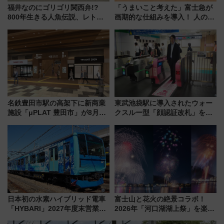
福井なのにゴリゴリ関西弁!?
「うまいこと考えた」富士急が
800年生きる人魚伝説、レトロ
画期的な仕組みを導入！ 人のか
建築の町並み「小浜西組」、町
わりにスマホが並ぶ「分身く
屋カフェで非日常を！週末観光
ん」始動
に最適な小浜の歩き方
名鉄豊田市駅の高架下に新商業
東武池袋駅に導入されたウォー
施設「μPLAT 豊田市」が8月26
クスルー型「顔認証改札」を見
日開業！全8店舗が出店し街の新
る 低コストで「顔パス」実装
たな玄関口へ
日本初の水素ハイブリッド電車
富士山と花火の絶景コラボ！
「HYBARI」2027年度末営業運
2026年「河口湖湖上祭」を楽し
転へ 鉄道・発電・まちづくり
む完全ガイド＆鉄道アクセスの