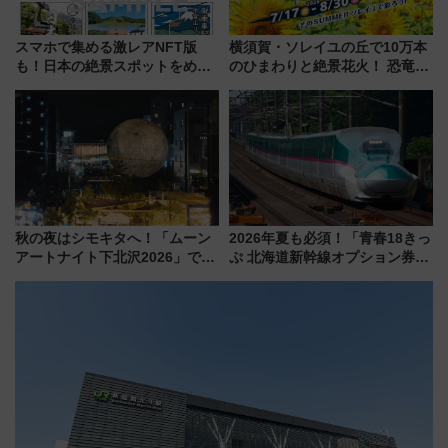
スマホで集める激レアNFT版
横須賀・ソレイユの丘で10万本
も！日本の絶景スポットをめぐ
のひまわりと絶景花火！ 恐竜や
って集める「索道印(さくどうい
ドッグプールなど三浦半島の日
ん)」企画がスタート
帰りお出かけ最新情報（2026年
7月17日～開催）
秋の夜はシモキタへ！「ムーン
2026年夏も必須！「青春18きっ
アートナイト下北沢2026」でイ
ぷ 北海道新幹線オプション券」
マーシブシアターやアート巡り
自動改札対応ルールと途中下車
を満喫しよう
の罠