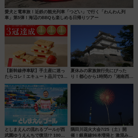
愛犬と電車旅！近鉄の観光列車「つどい」で行く「わんわん列
車」第5弾！海辺のBBQも楽しめる日帰りツアー
【新幹線停車駅】手土産に迷っ
夏休みの家族旅行先にぴった
たらコレ！エキュート品川で3年
り！都心から1時間の「湘南西エ
連続売上1位を獲得した定番手土
リア」満喫ガイド 鎌倉・江の
産スイーツとは？
島とは異なる魅力を持つ今夏の
注目スポット
としまえんの流れるプールが西
隅田川花火大会7/25（土）開
武園ゆうえんちで復活!? 100周
催！銀座線96本増発と 激混みの