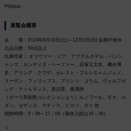
Philipsz
展覧会概要
会 期：2019年8月10日(土)～12月1日(日) 会期中無休
出品点数：50点以上
出展作家： オリヴァー・ビア、アブデルカデル・バンシ
ャンマ、カンディダ・ヘーファー、石塚元太良、磯谷博
史、アリシア・クワデ、セレスト・ブルシエ＝ムジュノ、
スーザン・フィリップス、プリンツ・ゴラム、ヴォルフガ
ング・ティルマンス、渡辺豊、横溝静
［ポーラ美術館コレクションより］ルノワール、モネ、ロ
ダン、セザンヌ、マティス、ピカソ、ダリ 他
開館時間：9：00～17：00（最終入館は16：30）
☆