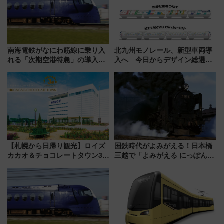
南海電鉄がなにわ筋線に乗り入
北九州モノレール、新型車両導
れる「次期空港特急」の導入を
入へ 今日からデザイン総選挙
決定！ピニンファリーナによる
始まる
日本初の鉄道デザイン
【札幌から日帰り観光】ロイズ
国鉄時代がよみがえる！日本橋
カカオ＆チョコレートタウン3周
三越で「よみがえる にっぽんの
年！ 9月は入場料半額やチョコ
鉄道展」7/22-8/3開催、広田尚
詰め放題を開催、ロイズタウン
敬の名作写真も、駅弁フェスも
駅からのアクセスも
同時開催！