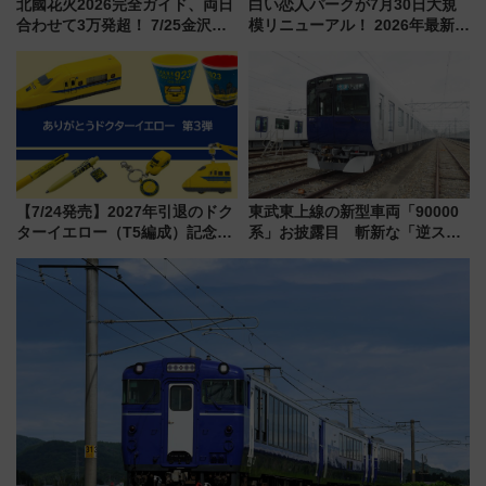
北國花火2026完全ガイド、両日
白い恋人パークが7月30日大規
合わせて3万発超！ 7/25金沢大
模リニューアル！ 2026年最新の
会・8/1川北大会の2つの花火大
新エリア・工場見学の見どころ
会の日程・アクセス・観覧席ま
と料金・アクセスを徹底解説
とめ（石川県）
（札幌市）
【7/24発売】2027年引退のドク
東武東上線の新型車両「90000
ターイエロー（T5編成）記念グ
系」お披露目 斬新な「逆スラ
ッズ7種が登場！ 新幹線車内放
ント式」の先頭形状と明るく開
送の目覚まし時計など通販・販
放的な車内空間に注目、デビュ
売店舗まとめ
ーは9月