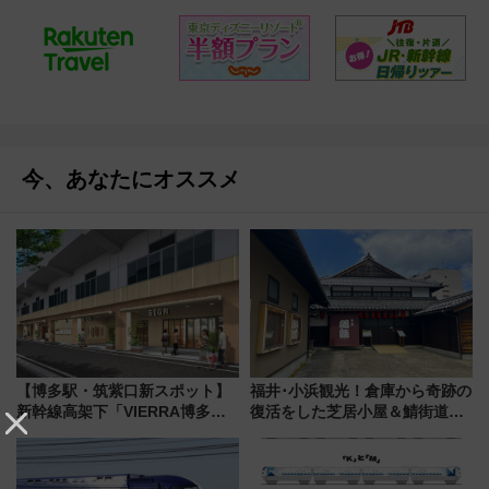
今、あなたにオススメ
【博多駅・筑紫口新スポット】
福井･小浜観光！倉庫から奇跡の
新幹線高架下「VIERRA博多テ
復活をした芝居小屋＆鯖街道の
ラス」が9/18開業！九州初出店
起点へ！若狭小浜お魚センター
など注目の全6店舗 「博多活憩
でBBQ、老舗お酢店ソフトなど
通り」も一新
歴史＆グルメ散歩