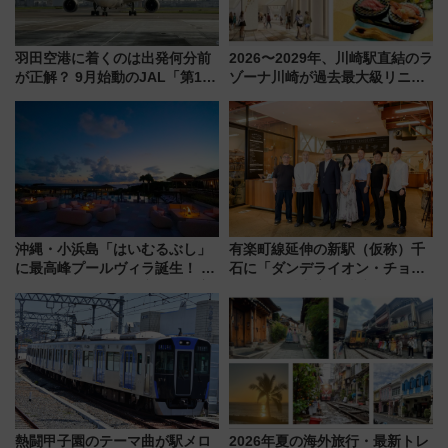
羽田空港に着くのは出発何分前
2026〜2029年、川崎駅直結のラ
が正解？ 9月始動のJAL「第1タ
ゾーナ川崎が過去最大級リニュ
ーミナル北側サテライト」は徒
ーアル！ フードコート拡大など
歩1キロ超え！ 知っておきたい
「いつから何が変わるか」徹底
変更点まとめ
解説！
沖縄・小浜島「はいむるぶし」
有楽町線延伸の新駅（仮称）千
に最高峰プールヴィラ誕生！ 石
石に「ダンデライオン・チョコ
垣島から船で向かう究極のご褒
レート」が出店！ 東京メトロが
美旅「何もしない贅沢」を体験
1億円出資で挑む新時代のまちづ
してみない？
くりとは？
熱闘甲子園のテーマ曲が駅メロ
2026年夏の海外旅行・最新トレ