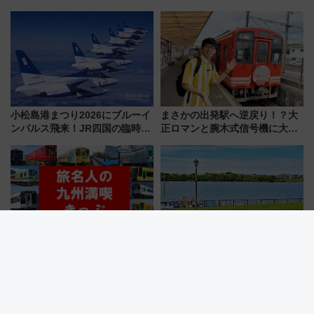
年記念企画＆「春日のうん○スラ
「浅草駅」を回避する最寄り駅･
イダー」に注目 2026年夏は所
アクセス攻略法、2万発の花火が
沢へ遊びに行こう
都心の夜に！
小松島港まつり2026にブルーイ
まさかの出発駅へ逆戻り！？大
ンパルス飛来！JR四国の臨時ダ
正ロマンと腕木式信号機に大興
イヤや駐車場予約を徹底解説
奮「新・鉄道ひとり旅」277回
目の舞台は岐阜県の「明知鉄
道」
「旅名人の九州満喫きっぷ」デ
買い物ついでに手ぶらで水上散
ジタル化 紙版との価格やルー
歩！ この夏行きたい越谷レイク
ルの違いを解説
タウンの新たな水辺の憩いエリ
ア「LAKESIDE PARK」（埼玉
県越谷市）