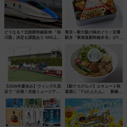
どうなる？北陸新幹線延伸 「桂
東京～新大阪の味めぐり！定番
川案」決定も課題あり SNS上の
駅弁「東海道新幹線弁当」が7月
声は
21日にリニューアル発売
【2026年夏休み】ウィング久里
【駅ナカグルメ】エキュート秋
浜で「出張！京急ミュージア
葉原に「T’sたんたん」 新橋に
ム」開催！入場無料でスタンプ
551蓬莱のDNAを継ぐ「東京豚
ラリーや子ども制服撮影も
饅」、オムライス専門店「肉と
たまご」新グルメ続々登場！
【2026年8月】