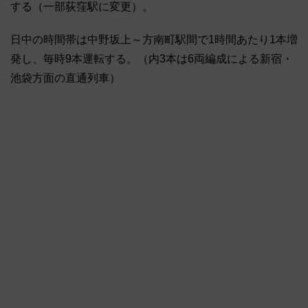
する（一部荻窪駅に変更）。
日中の時間帯は中野坂上～方南町駅間で1時間あたり1本増
発し、毎時9本運転する。（内3本は6両編成による新宿・
池袋方面の直通列車）