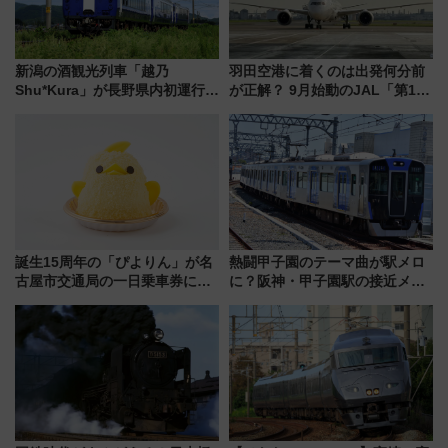
新潟の酒観光列車「越乃
羽田空港に着くのは出発何分前
Shu*Kura」が長野県内初運行！
が正解？ 9月始動のJAL「第1タ
地酒と食を味わう信州プレDC特
ーミナル北側サテライト」は徒
別企画
歩1キロ超え！ 知っておきたい
変更点まとめ
誕生15周年の「ぴよりん」が名
熱闘甲子園のテーマ曲が駅メロ
古屋市交通局の一日乗車券に！
に？阪神・甲子園駅の接近メロ
東山線では貸切電車も登場【限
ディがVaundy「かげろう」×向
定1万5000枚】
谷実アレンジの特別仕様へ、8月
5日始発から