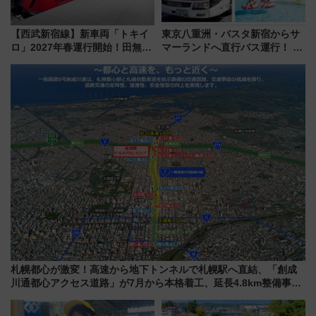
【西武新宿線】新車両「トキイ
東京八重洲・バスタ新宿からサ
ロ」2027年春運行開始！田無・
マーランドへ直行バス運行！ お
新所沢にも停車 2028年春には
トクな1Dayパスで夏のプールと
「第2弾」も
推し活を楽しもう！（2026年
8/1～31）
札幌都心が激変！高速から地下トンネルで札幌駅へ直結、「創成
川通都心アクセス道路」が7月から本格着工、延長4.8km整備事業
の全貌