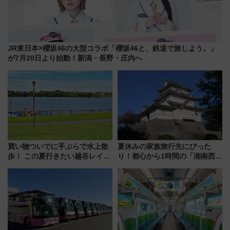
JR東日本×櫻坂46の大型コラボ「櫻坂46と、鉄道で旅しよう。」
が7月20日より始動！新潟・長野・庄内へ
買い物ついでに手ぶらで水上散
夏休みの家族旅行先にぴった
歩！ この夏行きたい越谷レイク
り！都心から1時間の「湘南西エ
タウンの新たな水辺の憩いエリ
リア」満喫ガイド 鎌倉・江の
ア「LAKESIDE PARK」（埼玉
島とは異なる魅力を持つ今夏の
県越谷市）
注目スポット