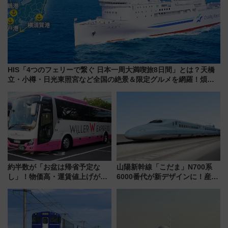
HIS「4つのフェリーで繋ぐ 日本一周大満喫旅8日間」とは？天橋
立・小樽・日光東照宮など全国の絶景＆限定グルメを網羅！煩雑
な手続きも不要でお手軽に楽しめるプランが登場
約半数が「お盆は帰省予定な
山陽新幹線「こだま」N700系
し」！物価高・運賃値上げが財
6000番代が新デザインに！産学
布を直撃、往復1万円以内なら帰
連携で描く瀬戸内の波模様 運
りたいけど……【WILLER お盆
用は今冬から
帰省動向調査】