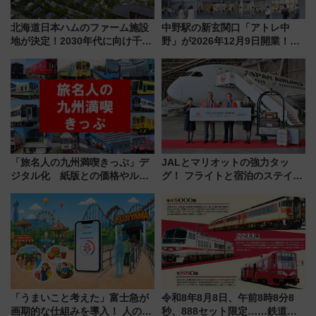
北海道日本ハムのファーム施設
中野駅の新玄関口「アトレ中
地が決定！2030年代に向け千歳
野」が2026年12月9日開業！新
線沿線が一大野球エリア
改札直結で屋上BBQも楽しめる
注目スポット
「旅名人の九州満喫きっぷ」デ
JALとマリオットの強力タッ
ジタル化 紙版との価格やルー
グ！ フライトと宿泊のステイタ
ルの違いを解説
スマッチでFLY ON ポイントや
上級会員資格を効率よく獲得す
る方法を解説
「うまいこと考えた」富士急が
令和8年8月8日、午前8時8分8
画期的な仕組みを導入！ 人のか
秒、888セット限定……鉄道各