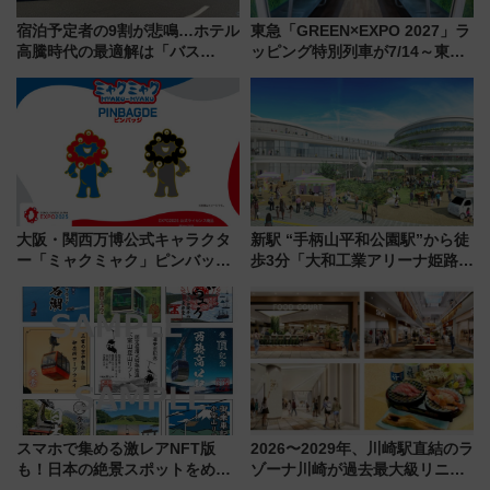
宿泊予定者の9割が悲鳴…ホテル
東急「GREEN×EXPO 2027」ラ
高騰時代の最適解は「バス
ッピング特別列車が7/14～東
泊」!? WILLER最新調査で判明
横・田園都市・目黒線でデビュ
した、推し活遠征や観光時のリ
ー！ 注目の編成やデザインまと
アルな懐事情
め
大阪・関西万博公式キャラクタ
新駅 “手柄山平和公園駅”から徒
ー「ミャクミャク」ピンバッジ
歩3分「大和工業アリーナ姫路」
新登場！関西の駅構内などで7月
10月開業！Novelbright公演 や
中旬発売
大相撲巡業など 豪華イベントと
アクセス
スマホで集める激レアNFT版
2026〜2029年、川崎駅直結のラ
も！日本の絶景スポットをめぐ
ゾーナ川崎が過去最大級リニュ