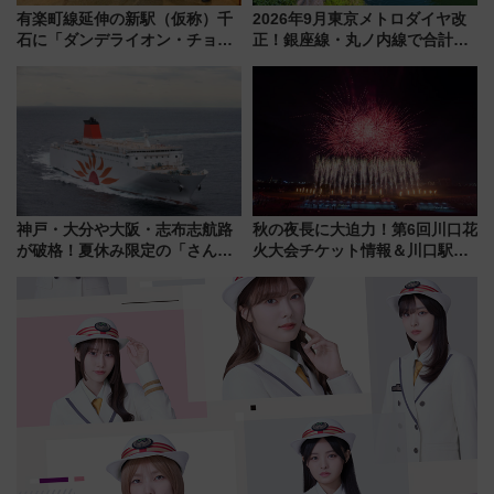
有楽町線延伸の新駅（仮称）千
2026年9月東京メトロダイヤ改
石に「ダンデライオン・チョコ
正！銀座線・丸ノ内線で合計
レート」が出店！ 東京メトロが
212本の大増発、混雑緩和に期
1億円出資で挑む新時代のまちづ
待
くりとは？
神戸・大分や大阪・志布志航路
秋の夜長に大迫力！第6回川口花
が破格！夏休み限定の「さんふ
火大会チケット情報＆川口駅か
らわあスペシャルセール」スタ
らのアクセスガイド
ート 夕朝食ビュッフェ付きで
快適な船旅はいかが？