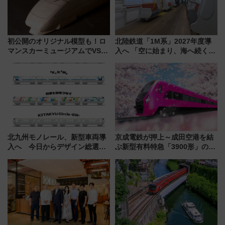
初公開のオリジナル模型も！ロ
北陸鉄道「1M系」2027年度導
マンスカーミュージアムでVSE
入へ 「空に始まり、海へ続く」
の設計秘話に迫る企画展が7月
白山比咩神社をモチーフにした
15日スタート
神秘的なデザイン
北九州モノレール、新型車両導
京成電鉄が押上～成田空港を結
入へ 今日からデザイン総選挙
ぶ新型有料特急「3900形」のコ
始まる
ンセプト・デザイン公開 愛称
募集も実施