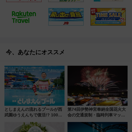
今、あなたにオススメ
としまえんの流れるプールが西
第74回伊勢神宮奉納全国花火大
武園ゆうえんちで復活!? 100周
会の交通規制・臨時列車マッ
年記念企画＆「春日のうん○スラ
プ！JR東海・近鉄で快適にアク
イダー」に注目 2026年夏は所
セス
沢へ遊びに行こう