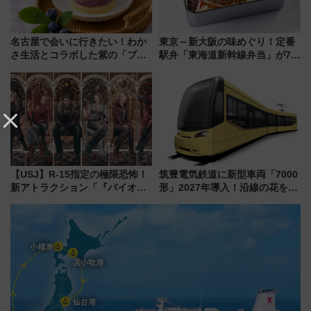
名古屋で会いに行きたい！わか
東京～新大阪の味めぐり！定番
さ生活とコラボした紫の「ブル
駅弁「東海道新幹線弁当」が7月
ーベリーぴよりん」期間限定販
21日にリニューアル発売
売
【USJ】R-15指定の極限恐怖！
筑豊電気鉄道に新型車両「7000
新アトラクション「『バイオハ
形」2027年導入！沿線の花をイ
ザード レクイエム』 ザ・ダイ
メージしたイエローを採用 車
ブ」今秋登場 ―予測不能の恐
内は落ち着いたゆとりある空間
怖に泣き叫べ―
に