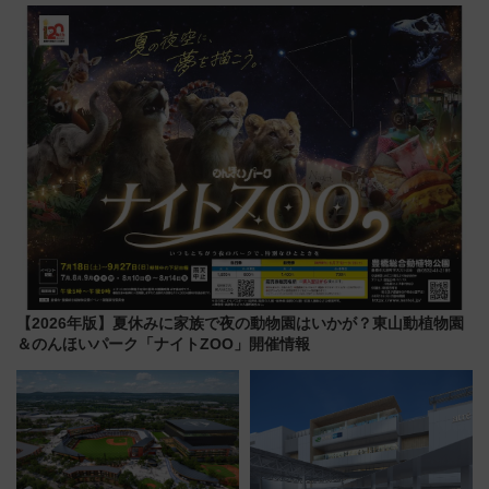
って集める「索道印(さくどうい
ーアル！ フードコート拡大など
ん)」企画がスタート
「いつから何が変わるか」徹底
解説！
【2026年版】夏休みに家族で夜の動物園はいかが？東山動植物園
＆のんほいパーク「ナイトZOO」開催情報