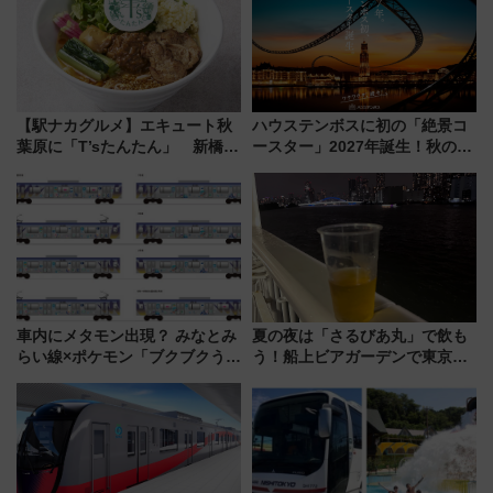
【駅ナカグルメ】エキュート秋
ハウステンボスに初の「絶景コ
葉原に「T’sたんたん」 新橋に
ースター」2027年誕生！秋の
551蓬莱のDNAを継ぐ「東京豚
「すんごいハロウィン」見どこ
饅」、オムライス専門店「肉と
ろも一挙紹介
たまご」新グルメ続々登場！
【2026年8月】
車内にメタモン出現？ みなとみ
夏の夜は「さるびあ丸」で飲も
らい線×ポケモン「ブクブクうみ
う！船上ビアガーデンで東京湾
ぞこの街」ラッピング電車が運
の夜景を眺めながら軽く一
行開始に！ この夏は直通列車で
杯……工場直送生ビールや島グ
横浜へ！
ルメが美味い