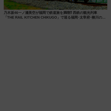
乃木坂46一ノ瀬美空が福岡で鉄道旅を満喫⁈ 西鉄の観光列車
「THE RAIL KITCHEN CHIKUGO」で巡る福岡･太宰府･柳川の
旅！YouTubeが公開に