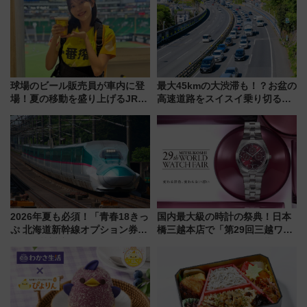
球場のビール販売員が車内に登
最大45kmの大渋滞も！？お盆の
場！夏の移動を盛り上げるJR九
高速道路をスイスイ乗り切る快
州「ビール新幹線」7月31日・8
適ドライブ術
月7日限定 ソフトバンクホーク
スとコラボ
2026年夏も必須！「青春18きっ
国内最大級の時計の祭典！日本
ぷ 北海道新幹線オプション券」
橋三越本店で「第29回三越ワー
自動改札対応ルールと途中下車
ルドウォッチフェア」開幕
の罠
【2026年8月5日～25日】