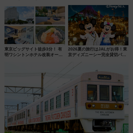
わりにスマホが並ぶ「分身く
社の「8・8・8」な記念きっぷ
ん」始動
たち
東京ビッグサイト徒歩3分！ 有
2026夏の旅行はJALがお得！東
明ワシントンホテル改装オープ
京ディズニーシー完全貸切パー
ン直前「ゆりかもめ運転台付き
ティー招待券が当たるキャンペ
客室」や海鮮丼が人気の朝食ビ
ーン始まる 条件は「夏の国内
ュッフェを現地レポ
線に2回搭乗」