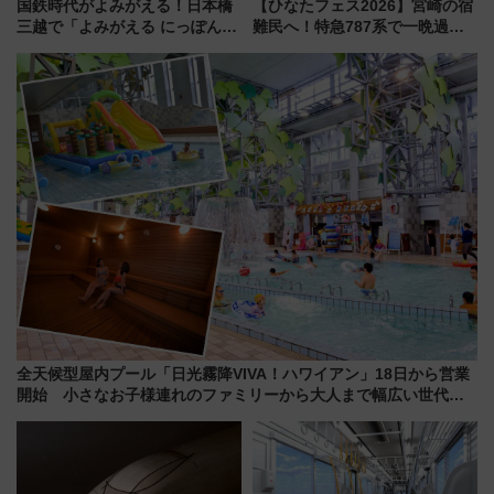
国鉄時代がよみがえる！日本橋
【ひなたフェス2026】宮崎の宿
三越で「よみがえる にっぽんの
難民へ！特急787系で一晩過ご
鉄道展」7/22-8/3開催、広田尚
せる夜間滞在型イベント「スワ
敬の名作写真も、駅弁フェスも
ローおひさま」が救世主に？
同時開催！
全天候型屋内プール「日光霧降VIVA！ハワイアン」18日から営業
開始 小さなお子様連れのファミリーから大人まで幅広い世代が
一日中楽しる夏のリゾートを楽しんで