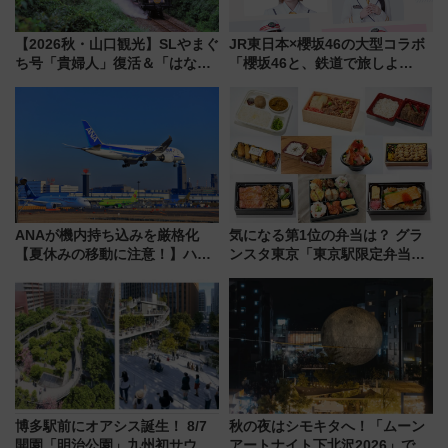
【2026秋・山口観光】SLやまぐ
JR東日本×櫻坂46の大型コラボ
ち号「貴婦人」復活＆「はなあ
「櫻坂46と、鉄道で旅しよ
かり」初走行区間も！山口DCの
う。」が7月20日より始動！新
注目観光列車まとめ きっぷの取
潟・長野・庄内へ
り方は？
ANAが機内持ち込みを厳格化
気になる第1位の弁当は？ グラ
【夏休みの移動に注意！】ハン
ンスタ東京「東京駅限定弁当
ドバッグやPCケースも対象の
2026 売上ランキング」
「身の回り品」新サイズ制限
(40×30×20cm)おさらい
博多駅前にオアシス誕生！ 8/7
秋の夜はシモキタへ！「ムーン
開園「明治公園」九州初サウナ
アートナイト下北沢2026」でイ