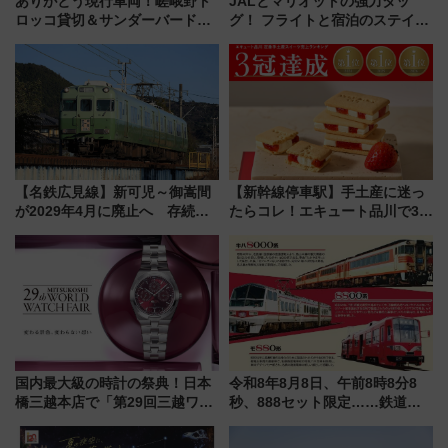
ありがとう現行車両！嵯峨野ト
JALとマリオットの強力タッ
ロッコ貸切＆サンダーバードレ
グ！ フライトと宿泊のステイタ
ストランで語り合う秋の京都
スマッチでFLY ON ポイントや
斉藤雪乃＆福原トシヒロと行
上級会員資格を効率よく獲得す
く！9月13日「京都の鉄道満喫
る方法を解説
ツアー」開催
【名鉄広見線】新可児～御嵩間
【新幹線停車駅】手土産に迷っ
が2029年4月に廃止へ 存続協
たらコレ！エキュート品川で3年
議終了で100年の歴史に幕
連続売上1位を獲得した定番手土
産スイーツとは？
国内最大級の時計の祭典！日本
令和8年8月8日、午前8時8分8
橋三越本店で「第29回三越ワー
秒、888セット限定……鉄道各
ルドウォッチフェア」開幕
社の「8・8・8」な記念きっぷ
【2026年8月5日～25日】
たち