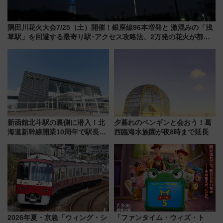
隅田川花火大会7/25（土）開催！銀座線96本増発と 激混みの「浅
草駅」を回避する最寄り駅･アクセス攻略法、2万発の花火が都心
の夜に！
新函館北斗駅の裏側に潜入！北
夕暮れのペンギンと会おう！葛
海道新幹線開業10周年で駅長
西臨海水族園が夜8時まで延長
室・地下通路など公開イベン
ト 参加方法や体験内容を紹介
2026年夏・京急「ウィング・シ
「ファンタイム・ウィズ・ト