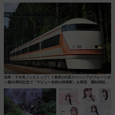
ドッグプールなど三浦半島の日
新所沢にも停車 2028年春には
帰りお出かけ最新情報（2026年
「第2弾」も
7月17日～開催）
浅草→下今市ノンストップ！？東武100系スペーシアがブルーリボ
ン賞35周年記念で「デビュー当時の停車駅」を再現 運転時刻や
特急券の買い方を紹介