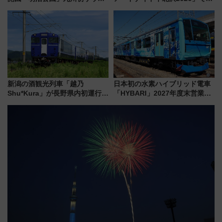
TOTOPAや日本一のピザなど絶
マーシブシアターやアート巡り
品グルメ登場で駅前の過ごし方
を満喫しよう
はどう変わる？
新潟の酒観光列車「越乃
日本初の水素ハイブリッド電車
Shu*Kura」が長野県内初運行！
「HYBARI」2027年度末営業運
地酒と食を味わう信州プレDC特
転へ 鉄道・発電・まちづくり
別企画
で水素利活用が加速