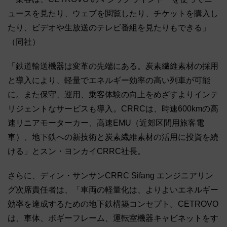
ュースを見たり、ウェブを閲覧したり、チケットを購入し
たり、ビデオや生放送のテレビ番組を見たりもできる」
（同社）
「鉄道輸送機器は変革の先端にある。炭素繊維素材の採用
と導入により、軽量でエネルギー効率の高い列車が可能
に。また保守、運用、乗客体験の向上をめざすよりインテ
リジェントなサービスも導入。CRRCは、時速600kmの高
速リニアモーターカー、高速EMU（近郊区間用旅客電
車）、地下鉄への新技術と炭素繊維素材の活用に投資を続
ける」とスン・ヨンカイCRRC社長。
さらに、ディン・サンサンCRRC Sifang エンジニアリン
グ次席責任者は、「車両の軽量化は、よりよいエネルギー
効率を達成するための地下鉄構築コンセプト。CETROVO
は、車体、ボギーフレーム、運転室機器キャビネットをす