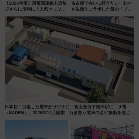
【2026年版】東葉高速線も追加
名古屋で会いに行きたい！わか
でさらに便利に！人気きっぷ
さ生活とコラボした紫の「ブル
「サンキューちばフリーパス」
ーベリーぴよりん」期間限定販
今年も発売 秋・早春に千葉県を
売
巡るなら使い勝手・コスパ抜群
日本初！引退した電車がサウナに！富士急行下吉田駅に「サ電
（SADEN）」2026年12月開業 行き交う電車の音や振動を感じな
がら「ととのう」新感覚