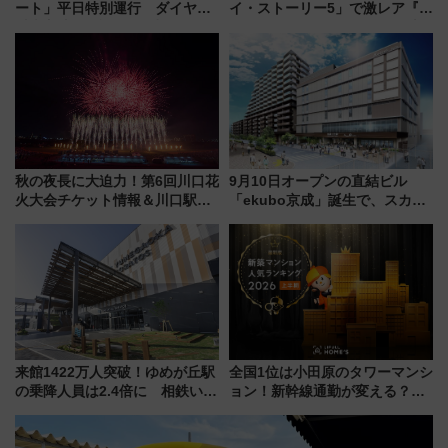
ート」平日特別運行 ダイヤ・
イ・ストーリー5」で激レア『ロ
乗車方法を解説！2階建てバスや
ルカナ』カードをゲット！最新
三浦海岸を堪能できるお出かけ
デコレーションも徹底解説
プランもご紹介
秋の夜長に大迫力！第6回川口花
9月10日オープンの直結ビル
火大会チケット情報＆川口駅か
「ekubo京成」誕生で、スカイ
らのアクセスガイド
ライナーも停まる巨大ハブ駅・
新鎌ヶ谷はどう変わる？ 全テナ
ント情報も公開！
来館1422万人突破！ゆめが丘駅
全国1位は小田原のタワーマンシ
の乗降人員は2.4倍に 相鉄いず
ョン！新幹線通勤が変える？
み野線「ゆめが丘ソラトス」2周
「住みたい街」の最新トレンド
年祭にそうにゃん＆DB.スター
【新築マンション人気ランキン
マンが登場
グ】