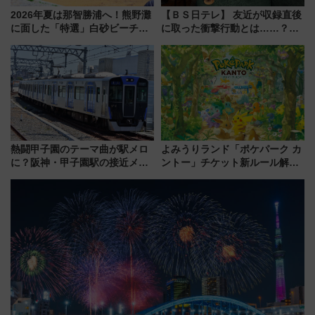
2026年夏は那智勝浦へ！熊野灘
【ＢＳ日テレ】 友近が収録直後
に面した「特選」白砂ビーチは
に取った衝撃行動とは……？
必見 「第17回那智勝浦町花火大
『友近・礼二の妄想トレイン』
会」は8月11日開催！
で極上の夏祭り鉄道旅を放送
熱闘甲子園のテーマ曲が駅メロ
よみうりランド「ポケパーク カ
に？阪神・甲子園駅の接近メロ
ントー」チケット新ルール解
ディがVaundy「かげろう」×向
説！購入制限の緩和と入場時の
谷実アレンジの特別仕様へ、8月
本人確認が11月スタート
5日始発から