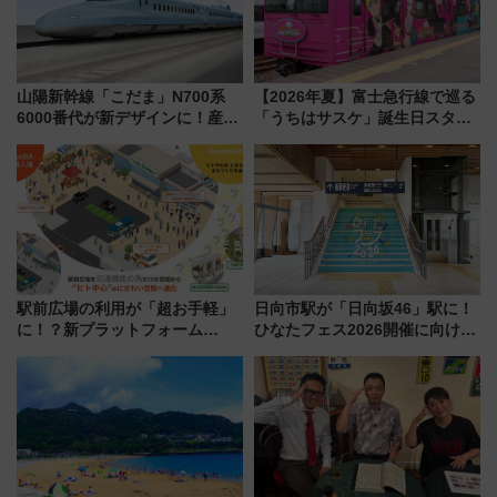
山陽新幹線「こだま」N700系
【2026年夏】富士急行線で巡る
6000番代が新デザインに！産学
「うちはサスケ」誕生日スタン
連携で描く瀬戸内の波模様 運
プラリー！富士急ハイランド限
用は今冬から
定グルメ＆グッズ徹底ガイド
駅前広場の利用が「超お手軽」
日向市駅が「日向坂46」駅に！
に！？新プラットフォーム
ひなたフェス2026開催に向けJR
「HirakeBA」8月3日始動、ス
九州が記念きっぷや臨時列車で
マホで簡単申請 物販や演奏会な
全力応援 夜行列車「ドリーム
どに【JR東日本】
おひさま号」も走る