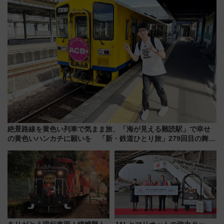
絶景路線を黄色い列車で気まま旅、「海が見える難読駅」で幸せ
の黄色いハンカチに願いを 「新・鉄道ひとり旅」279回目の舞台
は「島原鉄道」