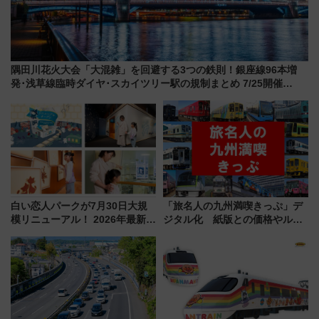
隅田川花火大会「大混雑」を回避する3つの鉄則！銀座線96本増
発･浅草線臨時ダイヤ･スカイツリー駅の規制まとめ 7/25開催
（2026年）
白い恋人パークが7月30日大規
「旅名人の九州満喫きっぷ」デ
模リニューアル！ 2026年最新の
ジタル化 紙版との価格やルー
新エリア・工場見学の見どころ
ルの違いを解説
と料金・アクセスを徹底解説
（札幌市）