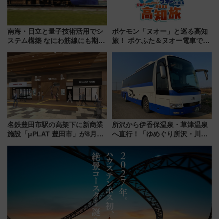
南海・日立と量子技術活用でシ
ポケモン「ヌオー」と巡る高知
ステム構築 なにわ筋線にも期待
旅！ ポケふた＆ヌオー電車で楽
乗務員・車両計画作業を短縮へ
しむ鉄道スタンプラリーで土佐
路の絶景と絶品グルメを満喫！
（7月18日スタート）
名鉄豊田市駅の高架下に新商業
所沢から伊香保温泉・草津温泉
施設「μPLAT 豊田市」が8月26
へ直行！「ゆめぐり所沢・川越
日開業！全8店舗が出店し街の新
号」で群馬の温泉旅をもっと気
たな玄関口へ
軽に 運行ダイヤ・運賃を解説