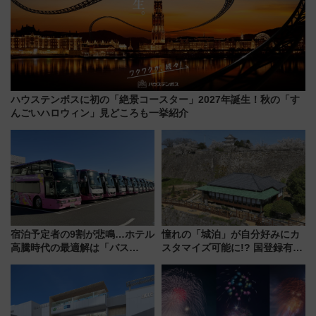
ハウステンボスに初の「絶景コースター」2027年誕生！秋の「す
んごいハロウィン」見どころも一挙紹介
宿泊予定者の9割が悲鳴…ホテル
憧れの「城泊」が自分好みにカ
高騰時代の最適解は「バス
スタマイズ可能に!? 国登録有形
泊」!? WILLER最新調査で判明
文化財・丸亀城「延寿閣別館」
した、推し活遠征や観光時のリ
にオーダーメイド型の宿泊プラ
アルな懐事情
ンが誕生！