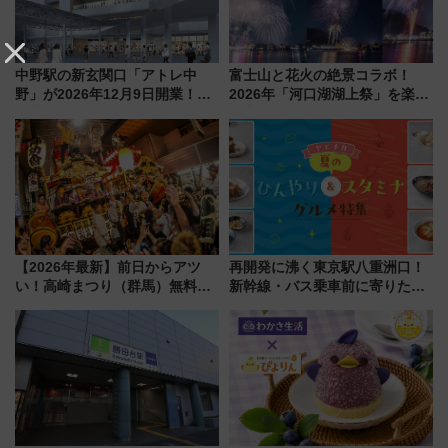
中野駅の新玄関口「アトレ中
富士山と花火の絶景コラボ！
野」が2026年12月9日開業！新
2026年「河口湖湖上祭」を楽し
改札直結で屋上BBQも楽しめる
む完全ガイド＆鉄道アクセスの
注目スポット
ススメ
【2026年最新】前日からアツ
再開発に沸く東京駅八重洲口！
い！高崎まつり（群馬）無料観
新幹線・バス乗車前に寄りたい
覧エリアから初開催100人みこ
「ヤエチカ」2026年夏の「ひん
しまで
やり＆スタミナグルメ」6選【新
店舗も！】