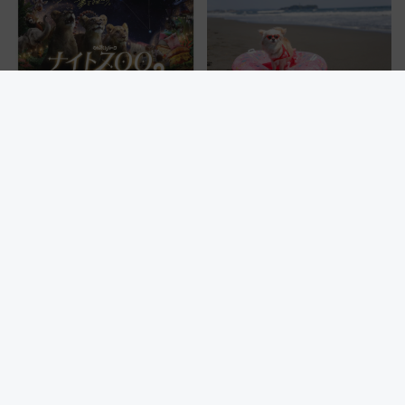
【2026年版】夏休みに家族で夜
愛犬と電車旅！近鉄の観光列車
の動物園はいかが？東山動植物
「つどい」で行く「わんわん列
園＆のんほいパーク「ナイト
車」第5弾！海辺のBBQも楽し
ZOO」開催情報
める日帰りツアー