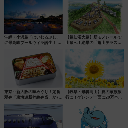
沖縄・小浜島「はいむるぶし」
【気仙沼大島】新モノレールで
に最高峰プールヴィラ誕生！ 石
山頂へ！絶景の「亀山テラス
垣島から船で向かう究極のご褒
360°」が7月19日オープン、休
美旅「何もしない贅沢」を体験
暇村のお得な日帰りプランも登
してみない？
場
東京～新大阪の味めぐり！定番
【岐阜・飛騨高山】夏の家族旅
駅弁「東海道新幹線弁当」が7月
行に！ゲレンデ一面に20万本の
21日にリニューアル発売
ひまわりが咲き誇る「アルコピ
アひまわり園」開園