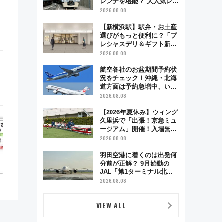
レンチを堪能？ 大人気レス
トラン列車「52席の至福」
2026.08.08
で味わう近江牛や伝統文化
の特別コラボ
【新横浜駅】駅弁・お土産
選びがもっと便利に？「プ
レシャスデリ＆ギフト新横
浜」がオープン 場所や営
2026.08.08
業時間・限定弁当を紹介
航空各社のお盆期間予約状
況をチェック！沖縄・北海
道方面は予約急増中、いま
から狙うべき日は？
2026.08.08
【2026年夏休み】ウィング
久里浜で「出張！京急ミュ
ージアム」開催！入場無料
でスタンプラリーや子ども
2026.08.08
制服撮影も
羽田空港に着くのは出発何
分前が正解？ 9月始動の
JAL「第1ターミナル北側
サテライト」は徒歩1キロ
2026.08.08
超え！ 知っておきたい変更
点まとめ
VIEW ALL