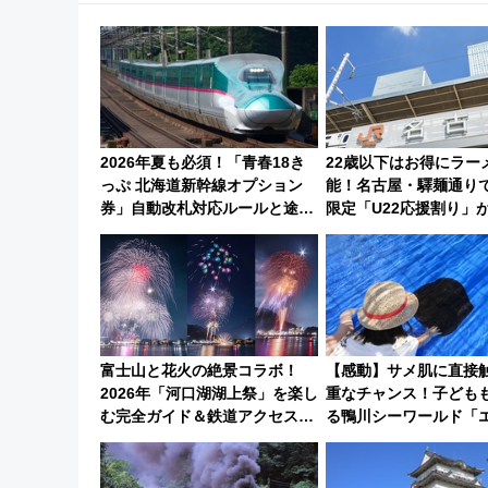
2026年夏も必須！「青春18き
22歳以下はお得にラー
っぷ 北海道新幹線オプション
能！名古屋・驛麺通り
券」自動改札対応ルールと途中
限定「U22応援割り」が
下車の罠
日よりスタート
富士山と花火の絶景コラボ！
【感動】サメ肌に直接
2026年「河口湖湖上祭」を楽し
重なチャンス！子ども
む完全ガイド＆鉄道アクセスの
る鴨川シーワールド「
ススメ
メのタッチングプール
み限定企画】