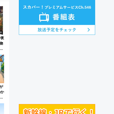
で夜
物
が
のか