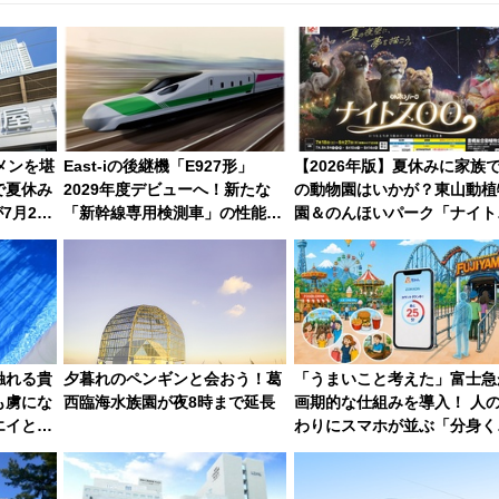
メンを堪
East-iの後継機「E927形」
【2026年版】夏休みに家族
で夏休み
2029年度デビューへ！新たな
の動物園はいかが？東山動植
7月21
「新幹線専用検測車」の性能を
園＆のんほいパーク「ナイト
徹底解説【JR東日本】
ZOO」開催情報
触れる貴
夕暮れのペンギンと会おう！葛
「うまいこと考えた」富士急
も虜にな
西臨海水族園が夜8時まで延長
画期的な仕組みを導入！ 人
エイとサ
わりにスマホが並ぶ「分身く
」【夏休
ん」始動