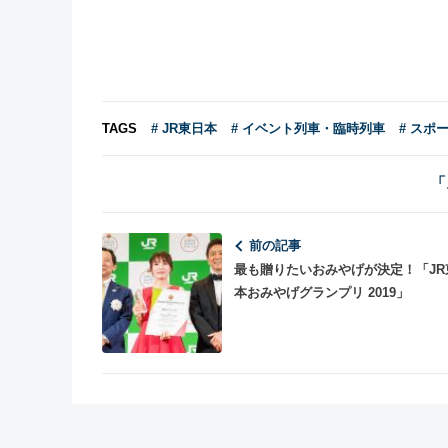
TAGS
# JR東日本
# イベント列車・臨時列車
# スポ
「
前の記事
最も贈りたいおみやげが決定！「JR
本おみやげグランプリ 2019」