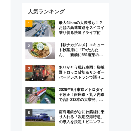
人気ランキング
列
最大45kmの大渋滞も！？
お盆の高速道路をスイスイ
乗り切る快適ドライブ術
【駅ナカグルメ】エキュー
ト秋葉原に「T’sたんた
ん」 新橋に551蓬莱の
DNAを継ぐ「東京豚饅」、
オムライス専門店「肉とた
ありがとう現行車両！嵯峨
まご」新グルメ続々登場！
野トロッコ貸切＆サンダー
【2026年8月】
バードレストランで語り合
う秋の京都 斉藤雪乃＆福
原トシヒロと行く！9月13
2026年9月東京メトロダイ
日「京都の鉄道満喫ツア
ヤ改正！銀座線・丸ノ内線
ー」開催
で合計212本の大増発、混
雑緩和に期待
南海電鉄がなにわ筋線に乗
り入れる「次期空港特急」
の導入を決定！ピニンファ
リーナによる日本初の鉄道