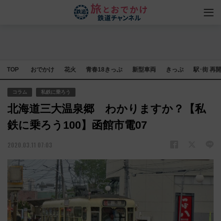
TOP
おでかけ
花火
青春18きっぷ
新型車両
きっぷ
駅･街 再
コラム
私鉄に乗ろう
北海道三大温泉郷 わかりますか？【私
鉄に乗ろう100】函館市電07
2020.03.11 07:03