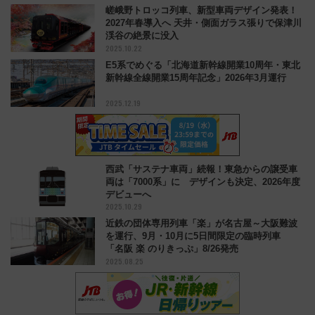
嵯峨野トロッコ列車、新型車両デザイン発表！
2027年春導入へ 天井・側面ガラス張りで保津川
渓谷の絶景に没入
2025.10.22
E5系でめぐる「北海道新幹線開業10周年・東北
新幹線全線開業15周年記念」2026年3月運行
2025.12.19
西武「サステナ車両」続報！東急からの譲受車
両は「7000系」に デザインも決定、2026年度
デビューへ
2025.10.29
近鉄の団体専用列車「楽」が名古屋～大阪難波
を運行、9月・10月に5日間限定の臨時列車
「名阪 楽 のりきっぷ」8/26発売
2025.08.25