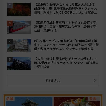
【2026年】銚子みなとまつり花火大会は8/8
(土)開催！JR･銚子電鉄の臨時列車やアクセス
情報、利根川に咲く8,000発の大迫力＆屋台を
満喫
【西武新宿線】新車両「トキイロ」2027年春
運行開始！田無・新所沢にも停車 2028年春
には「第2弾」も
9月10日オープンの直結ビル「ekubo京成」誕
生で、スカイライナーも停まる巨大ハブ駅・新
鎌ヶ谷はどう変わる？ 全テナント情報も公
開！
【大井川鐵道】着るだけでトーマス号もSL・
ELも乗れる「フリーきっぷTシャツ」8月6日よ
り受注販売
VIEW ALL