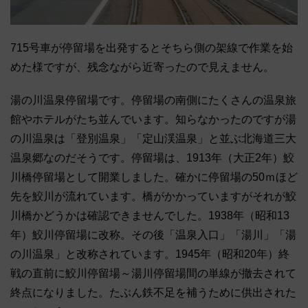
715号車が停留場を出発するとそちら側の架線で作業を始
めた様ですが、残念ながら近寄ったので見えません。
湯の川温泉停留場です。停留場の南側にたくさんの温泉旅
館やホテルがたち並んでいます。知らなかったのですが湯
の川温泉は「登別温泉」「定山渓温泉」と並ぶ北海道三大
温泉郷なのだそうです。停留場は、1913年（大正2年）鮫
川橋停留場として開業しました。確かに停留場の50ｍほど
先を鮫川が流れています。橋がかかっていますがそれが鮫
川橋かどうかは確認できませんでした。1938年（昭和13
年）鮫川停留場に改称。その後「温泉入口」「湯川」「湯
の川温泉」と改称されています。1945年（昭和20年）終
戦の直前に鮫川停留場～湯川停留場間の単線が撤去されて
終点になりました。たぶん鉄不足を補うために供出された