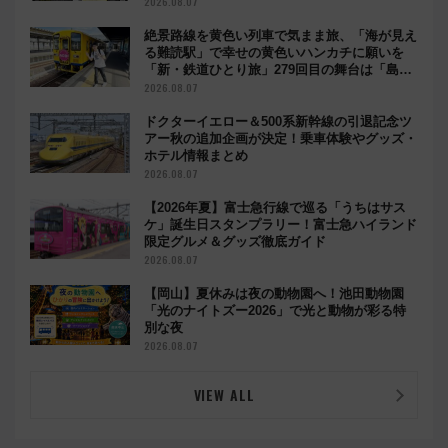
2026.08.07
絶景路線を黄色い列車で気まま旅、「海が見え
る難読駅」で幸せの黄色いハンカチに願いを
「新・鉄道ひとり旅」279回目の舞台は「島原
鉄道」
2026.08.07
ドクターイエロー＆500系新幹線の引退記念ツ
アー秋の追加企画が決定！乗車体験やグッズ・
ホテル情報まとめ
2026.08.07
【2026年夏】富士急行線で巡る「うちはサス
ケ」誕生日スタンプラリー！富士急ハイランド
限定グルメ＆グッズ徹底ガイド
2026.08.07
【岡山】夏休みは夜の動物園へ！池田動物園
「光のナイトズー2026」で光と動物が彩る特
別な夜
2026.08.07
VIEW ALL