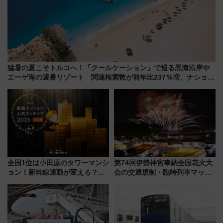
猛暑の夏こそトルコへ！「クールケーション」で巡る黒海沿岸や
エーゲ海の避暑リゾート 関連検索数が前年比237％増、ナショジ
オも認める『2026年に訪れるべき世界の旅先』
全国1位は小田原のタワーマンシ
第74回伊勢神宮奉納全国花火大
ョン！新幹線通勤が変える？
会の交通規制・臨時列車マッ
「住みたい街」の最新トレンド
プ！JR東海・近鉄で快適にアク
【新築マンション人気ランキン
セス
グ】