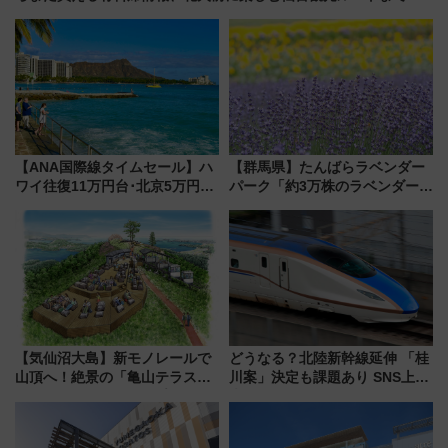
説！
【ANA国際線タイムセール】ハ
【群馬県】たんばらラベンダー
ワイ往復11万円台･北京5万円台
パーク「約3万株のラベンダー」
～、憧れのビジネスクラスも！
が見頃！新幹線＆無料送迎バス
来春のGW旅行まで狙える激ア
で都心から約1時間半で夏の絶景
ツ路線まとめ（8/10まで）
を！
【気仙沼大島】新モノレールで
どうなる？北陸新幹線延伸 「桂
山頂へ！絶景の「亀山テラス
川案」決定も課題あり SNS上の
360°」が7月19日オープン、休
声は
暇村のお得な日帰りプランも登
場