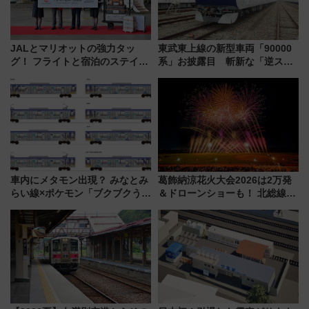
JALとマリオットの強力タッ
東武東上線の新型車両「90000
グ！ フライトと宿泊のステイタ
系」お披露目 斬新な「逆スラ
スマッチでFLY ON ポイントや
ント式」の先頭形状と明るく開
上級会員資格を効率よく獲得す
放的な車内空間に注目、デビュ
る方法を解説
ーは9月
車内にメタモン出現？ みなとみ
葛飾納涼花火大会2026は2万発
らい線×ポケモン「ブクブクうみ
＆ドローンショーも！ 北総線を
ぞこの街」ラッピング電車が運
使った穴場アクセスや臨時列
行開始に！ この夏は直通列車で
車、観覧スポット情報と周辺観
横浜へ！
光まとめ（7/28開催）