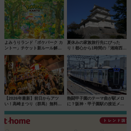
産スイーツとは？
募集も実施
よみうりランド「ポケパーク カ
夏休みの家族旅行先にぴった
ントー」チケット新ルール解
り！都心から1時間の「湘南西エ
説！購入制限の緩和と入場時の
リア」満喫ガイド 鎌倉・江の
本人確認が11月スタート
島とは異なる魅力を持つ今夏の
注目スポット
【2026年最新】前日からアツ
熱闘甲子園のテーマ曲が駅メロ
い！高崎まつり（群馬）無料観
に？阪神・甲子園駅の接近メロ
覧エリアから初開催100人みこ
ディがVaundy「かげろう」×向
しまで
谷実アレンジの特別仕様へ、8月
5日始発から