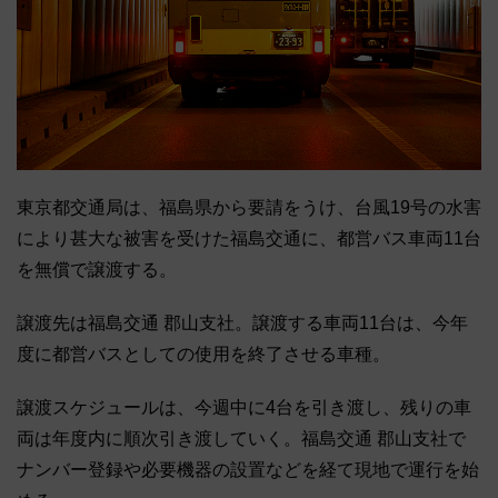
東京都交通局は、福島県から要請をうけ、台風19号の水害
により甚大な被害を受けた福島交通に、都営バス車両11台
を無償で譲渡する。
譲渡先は福島交通 郡山支社。譲渡する車両11台は、今年
度に都営バスとしての使用を終了させる車種。
譲渡スケジュールは、今週中に4台を引き渡し、残りの車
両は年度内に順次引き渡していく。福島交通 郡山支社で
ナンバー登録や必要機器の設置などを経て現地で運行を始