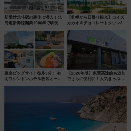
新函館北斗駅の裏側に潜入！北
【札幌から日帰り観光】ロイズ
海道新幹線開業10周年で駅長
カカオ＆チョコレートタウン3周
室・地下通路など公開イベン
年！ 9月は入場料半額やチョコ
ト 参加方法や体験内容を紹介
詰め放題を開催、ロイズタウン
駅からのアクセスも
東京ビッグサイト徒歩3分！ 有
【2026年版】東葉高速線も追加
明ワシントンホテル改装オープ
でさらに便利に！人気きっぷ
ン直前「ゆりかもめ運転台付き
「サンキューちばフリーパス」
客室」や海鮮丼が人気の朝食ビ
今年も発売 秋・早春に千葉県を
ュッフェを現地レポ
巡るなら使い勝手・コスパ抜群