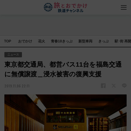
TOP
おでかけ
花火
青春18きっぷ
新型車両
きっぷ
駅･街 再
ニュース
東京都交通局、都営バス11台を福島交通
に無償譲渡＿浸水被害の復興支援
2019.11.06 22:11