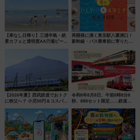
【車なし日帰り】三浦半島・絶
再開発に沸く東京駅八重洲口！
景カフェと透明度AA穴場ビーチ
新幹線・バス乗車前に寄りたい
を巡る！ おトクな電車きっぷ活
「ヤエチカ」2026年夏の「ひん
用してストレスフリー旅へ行こ
やり＆スタミナグルメ」6選【新
う！
店舗も！】
【2026年夏】西武鉄道でおトク
令和8年8月8日、午前8時8分8
に秩父へ？ 小児50円＆コスパ最
秒、888セット限定……鉄道各
強きっぷで「安・近・短」な家
社の「8・8・8」な記念きっぷ
族旅行！ 深夜の正丸トンネル探
たち
検や特急ラビューも