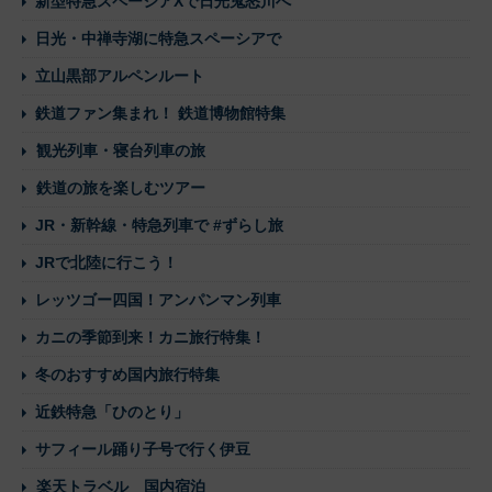
新型特急スペーシアXで日光鬼怒川へ
日光・中禅寺湖に特急スペーシアで
立山黒部アルペンルート
鉄道ファン集まれ！ 鉄道博物館特集
観光列車・寝台列車の旅
鉄道の旅を楽しむツアー
JR・新幹線・特急列車で #ずらし旅
JRで北陸に行こう！
レッツゴー四国！アンパンマン列車
カニの季節到来！カニ旅行特集！
冬のおすすめ国内旅行特集
近鉄特急「ひのとり」
サフィール踊り子号で行く伊豆
楽天トラベル 国内宿泊