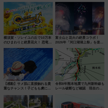
ザード レクイエム』 ザ・ダイ
外装デザイン公開 デビューは
ブ」今秋登場 ―予測不能の恐
今年12月
怖に泣き叫べ―
横須賀・ソレイユの丘で10万本
富士山と花火の絶景コラボ！
のひまわりと絶景花火！ 恐竜や
2026年「河口湖湖上祭」を楽し
ドッグプールなど三浦半島の日
む完全ガイド＆鉄道アクセスの
帰りお出かけ最新情報（2026年
ススメ
7月17日～開催）
【感動】サメ肌に直接触れる貴
令和8年熊本地震で九州新幹線も
重なチャンス！子どもも虜にな
レール破断など確認 現在の運
る鴨川シーワールド「エイとサ
転見合わせ状況と交通網への影
メのタッチングプール」【夏休
響
み限定企画】