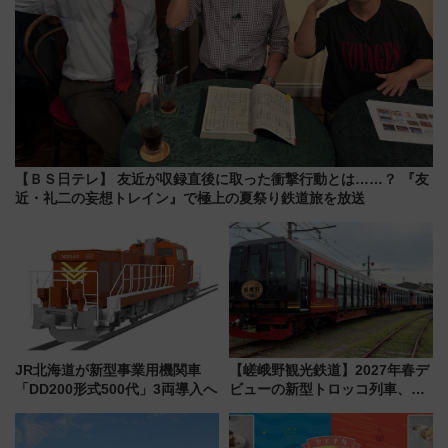
【ＢＳ日テレ】 友近が収録直後に取った衝撃行動とは……？ 『友
近・礼二の妄想トレイン』で極上の夏祭り鉄道旅を放送
JR北海道が新型事業用機関車
【嵯峨野観光鉄道】2027年春デ
「DD200形式500代」3両導入へ
ビューの新型トロッコ列車、い
よいよ試運転開始へ！現行車両
は2026年で引退