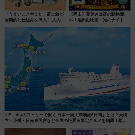
「うまいこと考えた」富士急が
【岡山】夏休みは夜の動物園
画期的な仕組みを導入！ 人のか
へ！池田動物園「光のナイトズ
わりにスマホが並ぶ「分身く
ー2026」で光と動物が彩る特別
ん」始動
な夜
HIS「4つのフェリーで繋ぐ 日本一周大満喫旅8日間」とは？天橋
立・小樽・日光東照宮など全国の絶景＆限定グルメを網羅！煩雑
な手続きも不要でお手軽に楽しめるプランが登場