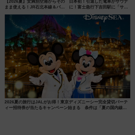
【2026夏】女満別空港からその
日本初！引退した電車がサウナ
まま使える！JR石北本線＆バス
に！富士急行下吉田駅に「サ電
乗り放題「北見・網走周遊フリ
（SADEN）」2026年12月開
ーパス」でおトクに道東観光
業 行き交う電車の音や振動を
（8/3発売）
感じながら「ととのう」新感覚
2026夏の旅行はJALがお得！東京ディズニーシー完全貸切パーテ
ィー招待券が当たるキャンペーン始まる 条件は「夏の国内線に2
回搭乗」