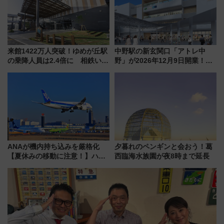
来館1422万人突破！ゆめが丘駅
中野駅の新玄関口「アトレ中
の乗降人員は2.4倍に 相鉄いず
野」が2026年12月9日開業！新
み野線「ゆめが丘ソラトス」2周
改札直結で屋上BBQも楽しめる
年祭にそうにゃん＆DB.スター
注目スポット
マンが登場
ANAが機内持ち込みを厳格化
夕暮れのペンギンと会おう！葛
【夏休みの移動に注意！】ハン
西臨海水族園が夜8時まで延長
ドバッグやPCケースも対象の
「身の回り品」新サイズ制限
(40×30×20cm)おさらい