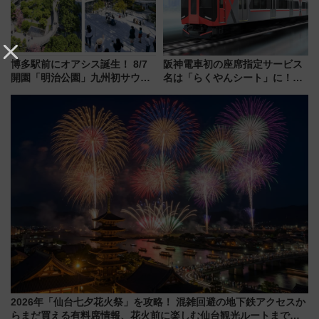
博多駅前にオアシス誕生！ 8/7
阪神電車初の座席指定サービス
開園「明治公園」九州初サウナ
名は「らくやんシート」に！新
TOTOPAや日本一のピザなど絶
型3000系で大阪梅田～山陽姫路
品グルメ登場で駅前の過ごし方
を快適移動
はどう変わる？
2026年「仙台七夕花火祭」を攻略！ 混雑回避の地下鉄アクセスか
らまだ買える有料席情報、花火前に楽しむ仙台観光ルートまで解