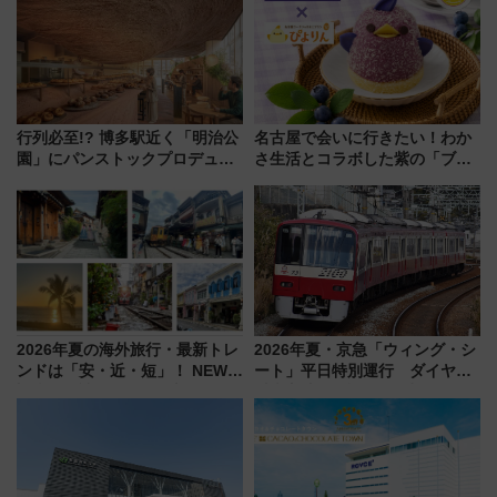
行列必至!? 博多駅近く「明治公
名古屋で会いに行きたい！わか
園」にパンストックプロデュー
さ生活とコラボした紫の「ブル
スの新業態『Land Bageri』8/7
ーベリーぴよりん」期間限定販
オープン 秋からはビストロ営業
売
も！
2026年夏の海外旅行・最新トレ
2026年夏・京急「ウィング・シ
ンドは「安・近・短」！ NEWT
ート」平日特別運行 ダイヤ・
調査から読み解く、最新の人気
乗車方法を解説！2階建てバスや
渡航先TOP5とは？ 円安時代の
三浦海岸を堪能できるお出かけ
旅行術
プランもご紹介