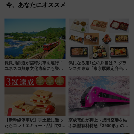
今、あなたにオススメ
長良川鉄道が臨時列車を運行！
気になる第1位の弁当は？ グラ
ユネスコ無形文化遺産にも登録
ンスタ東京「東京駅限定弁当
された「郡上おどり」楽しむ人
2026 売上ランキング」
に 乗車には予約が必要
【新幹線停車駅】手土産に迷っ
京成電鉄が押上～成田空港を結
たらコレ！エキュート品川で3年
ぶ新型有料特急「3900形」のコ
連続売上1位を獲得した定番手土
ンセプト・デザイン公開 愛称