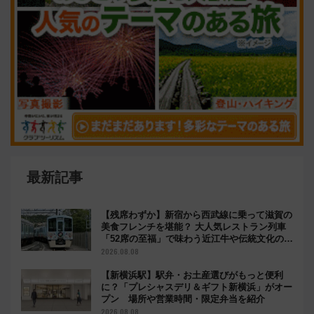
最新記事
【残席わずか】新宿から西武線に乗って滋賀の
美食フレンチを堪能？ 大人気レストラン列車
「52席の至福」で味わう近江牛や伝統文化の特
別コラボ
2026.08.08
【新横浜駅】駅弁・お土産選びがもっと便利
に？「プレシャスデリ＆ギフト新横浜」がオー
プン 場所や営業時間・限定弁当を紹介
2026.08.08