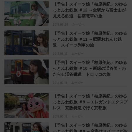
【予告】スイーツ娘「柏原美紀」のゆる
っとふわ鉄旅 ＃12 ～全駅から富士山が
見える鉄道 岳南電車の旅
2018.08.20
ムービー
【予告】スイーツ娘「柏原美紀」のゆる
っとふわ鉄旅 ＃11 ～肥薩おれんじ鉄
道 スイーツ列車の旅
2018.08.16
ムービー
【予告】スイーツ娘「柏原美紀」のゆる
っとふわ鉄旅 ＃10 ～新緑の渓谷美・わ
たらせ渓谷鐵道 トロッコの旅
2018.07.14
ムービー
【予告】スイーツ娘「柏原美紀」のゆる
っとふわ鉄旅 ＃9 ～エレガントエクスプ
レス 京阪特急で行く京都旅
2018.05.17
ムービー
【予告】スイーツ娘「柏原美紀」のゆる
っとふわ鉄旅 ＃8 ～空海はスイーツがお