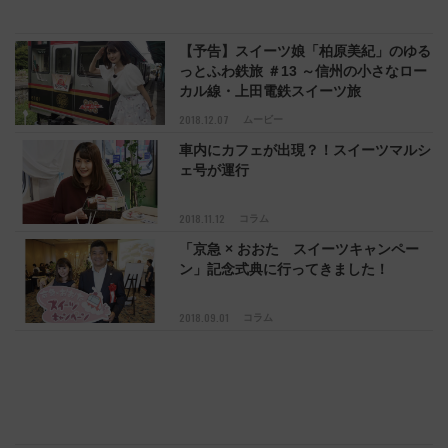
【予告】スイーツ娘「柏原美紀」のゆる
っとふわ鉄旅 ＃13 ～信州の小さなロー
カル線・上田電鉄スイーツ旅
2018.12.07
ムービー
車内にカフェが出現？！スイーツマルシ
ェ号が運行
2018.11.12
コラム
「京急 × おおた スイーツキャンペー
ン」記念式典に行ってきました！
2018.09.01
コラム