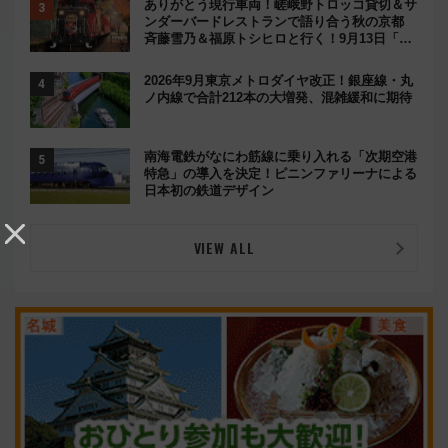
ありがとう現行車両！嵯峨野トロッコ貸切＆サ
ンダーバードレストランで語り合う秋の京都
斉藤雪乃＆福原トシヒロと行く！9月13日「京
都の鉄道満喫ツアー」開催
2026年9月東京メトロダイヤ改正！銀座線・丸
ノ内線で合計212本の大増発、混雑緩和に期待
南海電鉄がなにわ筋線に乗り入れる「次期空港
特急」の導入を決定！ピニンファリーナによる
日本初の鉄道デザイン
VIEW ALL