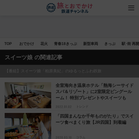
TOP
おでかけ
花火
青春18きっぷ
新型車両
きっぷ
駅･街 再
スイーツ娘
の関連記事
【番組】スイーツ娘「柏原美紀」のゆるっとふわ鉄旅
全室海向き温泉ホテル「熱海シーサイド
スパ＆リゾート」に2室限定ピングール
ーム！ 特別プレゼントやスイーツも
2022.01.02
トレンド
「四国まんなか千年ものがたり」でスイ
ーツ食べまくり旅【JR四国】到着編
2020.03.10
コラム