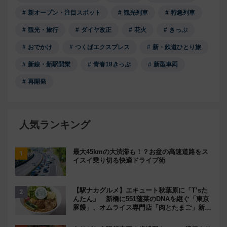
新オープン・注目スポット
観光列車
特急列車
観光・旅行
ダイヤ改正
花火
きっぷ
おでかけ
つくばエクスプレス
新・鉄道ひとり旅
新線・新駅開業
青春18きっぷ
新型車両
再開発
人気ランキング
最大45kmの大渋滞も！？お盆の高速道路をス
イスイ乗り切る快適ドライブ術
【駅ナカグルメ】エキュート秋葉原に「T’sた
んたん」 新橋に551蓬莱のDNAを継ぐ「東京
豚饅」、オムライス専門店「肉とたまご」新グ
ルメ続々登場！【2026年8月】