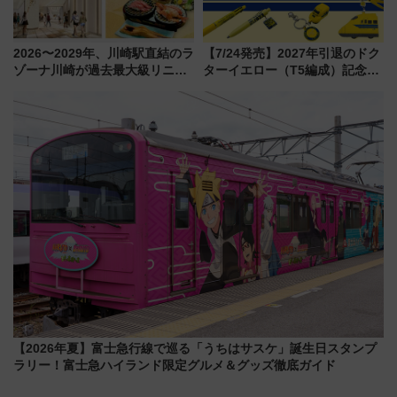
2026〜2029年、川崎駅直結のラ
【7/24発売】2027年引退のドク
ゾーナ川崎が過去最大級リニュ
ターイエロー（T5編成）記念グ
ーアル！ フードコート拡大など
ッズ7種が登場！ 新幹線車内放
「いつから何が変わるか」徹底
送の目覚まし時計など通販・販
解説！
売店舗まとめ
【2026年夏】富士急行線で巡る「うちはサスケ」誕生日スタンプ
ラリー！富士急ハイランド限定グルメ＆グッズ徹底ガイド