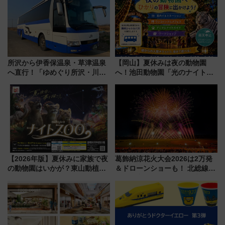
駅からのアクセスも
所沢から伊香保温泉・草津温泉
【岡山】夏休みは夜の動物園
へ直行！「ゆめぐり所沢・川越
へ！池田動物園「光のナイトズ
号」で群馬の温泉旅をもっと気
ー2026」で光と動物が彩る特別
軽に 運行ダイヤ・運賃を解説
な夜
【2026年版】夏休みに家族で夜
葛飾納涼花火大会2026は2万発
の動物園はいかが？東山動植物
＆ドローンショーも！ 北総線を
園＆のんほいパーク「ナイト
使った穴場アクセスや臨時列
ZOO」開催情報
車、観覧スポット情報と周辺観
光まとめ（7/28開催）