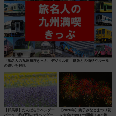
「旅名人の九州満喫きっぷ」デジタル化 紙版との価格やルール
の違いを解説
【群馬県】たんばらラベンダー
【2026年】銚子みなとまつり花
パーク「約3万株のラベンダー」
火大会は8/8 (土)開催！JR･銚子