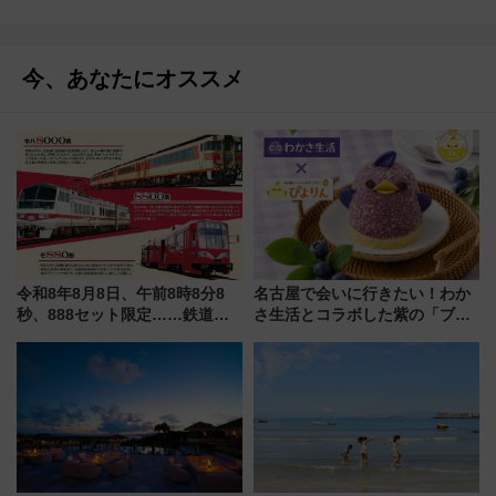
今、あなたにオススメ
令和8年8月8日、午前8時8分8
名古屋で会いに行きたい！わか
秒、888セット限定……鉄道各
さ生活とコラボした紫の「ブル
社の「8・8・8」な記念きっぷ
ーベリーぴよりん」期間限定販
たち
売