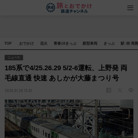
TOP
おでかけ
花火
青春18きっぷ
新型車両
きっぷ
駅･街 再
ニュース
185系で4/25.26.29 5/2-6運転、上野発 両
毛線直通 快速 あしかが大藤まつり号
2020.01.26 15:01