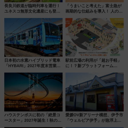
長良川鉄道が臨時列車を運行！
「うまいこと考えた」富士急が
ユネスコ無形文化遺産にも登録
画期的な仕組みを導入！ 人のか
された「郡上おどり」楽しむ人
わりにスマホが並ぶ「分身く
に 乗車には予約が必要
ん」始動
日本初の水素ハイブリッド電車
駅前広場の利用が「超お手軽」
「HYBARI」2027年度末営業運
に！？新プラットフォーム
転へ 鉄道・発電・まちづくり
「HirakeBA」8月3日始動、ス
で水素利活用が加速
マホで簡単申請 物販や演奏会な
どに【JR東日本】
ハウステンボスに初の「絶景コ
愛媛OV新アリーナ構想、伊予市
ースター」2027年誕生！秋の
「ウェルピア伊予」が急浮上！
「すんごいハロウィン」見どこ
サイボウズ青野社長の参加表明