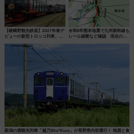
を解説
【嵯峨野観光鉄道】2027年春デ
令和8年熊本地震で九州新幹線も
ビューの新型トロッコ列車、い
レール破断など確認 現在の運
よいよ試運転開始へ！現行車両
転見合わせ状況と交通網への影
は2026年で引退
響
新潟の酒観光列車「越乃Shu*Kura」が長野県内初運行！ 地酒と食