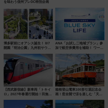
を味わう信州プレDC特別企画
博多駅前にオアシス誕生！ 8/7
ANA「お試し二地域プラン」参
開園「明治公園」九州初サウナ
加で航空券費用を補助！ ワーケ
TOTOPAや日本一のピザなど絶
ーションや週末移住に最適な自
品グルメ登場で駅前の過ごし方
治体は？ 2026年は対象のエリア
はどう変わる？
が拡大！
【西武新宿線】新車両「トキイ
箱根登山電車100形引退記念企
ロ」2027年春運行開始！田無・
画！窓全開で涼を楽しむ「天然
新所沢にも停車 2028年春には
クーラー体験号」と限定鉄コレ
「第2弾」も
発売