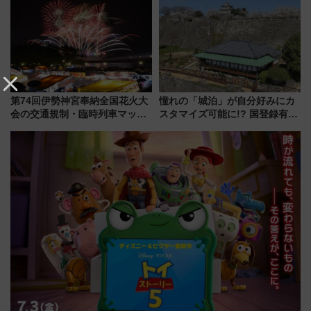
ろも一挙紹介
で探る鉄道アクセスの未来
第74回伊勢神宮奉納全国花火大
憧れの「城泊」が自分好みにカ
会の交通規制・臨時列車マッ
スタマイズ可能に!? 国登録有形
プ！JR東海・近鉄で快適にアク
文化財・丸亀城「延寿閣別館」
セス
にオーダーメイド型の宿泊プラ
ンが誕生！