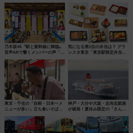
必見 「第17回那智勝浦町花火大
5000発の花火が夜を彩る 今年は
会」は8月11日開催！
混雑に要注意、その理由は
乃木坂46〝駅と新幹線に降臨〟
気になる第1位の弁当は？ グラ
音声ARで響くメンバーの声「真
ンスタ東京「東京駅限定弁当
夏の全国ツアー2026」
2026 売上ランキング」
東京・千住の「自称・日本一メ
神戸・大分や大阪・志布志航路
ニューが多い」立ち食いそば屋
が破格！夏休み限定の「さんふ
とは？ ＢＳ日テレ『ドランク塚
らわあスペシャルセール」スタ
地のふらっと立ち食いそば』
ート 夕朝食ビュッフェ付きで
7/27夜10時～放送
快適な船旅はいかが？