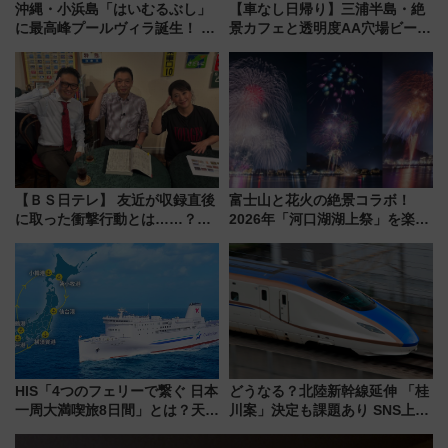
沖縄・小浜島「はいむるぶし」
【車なし日帰り】三浦半島・絶
に最高峰プールヴィラ誕生！ 石
景カフェと透明度AA穴場ビーチ
垣島から船で向かう究極のご褒
を巡る！ おトクな電車きっぷ活
美旅「何もしない贅沢」を体験
用してストレスフリー旅へ行こ
してみない？
う！
【ＢＳ日テレ】 友近が収録直後
富士山と花火の絶景コラボ！
に取った衝撃行動とは……？
2026年「河口湖湖上祭」を楽し
『友近・礼二の妄想トレイン』
む完全ガイド＆鉄道アクセスの
で極上の夏祭り鉄道旅を放送
ススメ
HIS「4つのフェリーで繋ぐ 日本
どうなる？北陸新幹線延伸 「桂
一周大満喫旅8日間」とは？天橋
川案」決定も課題あり SNS上の
立・小樽・日光東照宮など全国
声は
の絶景＆限定グルメを網羅！煩