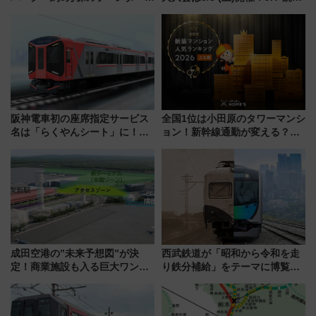
が見頃！新幹線＆無料送迎バス
電鉄の臨時列車やアクセス情
で都心から約1時間半で夏の絶景
報、利根川に咲く8,000発の大迫
を！
力＆屋台を満喫
阪神電車初の座席指定サービス
全国1位は小田原のタワーマンシ
名は「らくやんシート」に！新
ョン！新幹線通勤が変える？
型3000系で大阪梅田～山陽姫路
「住みたい街」の最新トレンド
を快適移動
【新築マンション人気ランキン
グ】
成田空港の”未来予想図”が決
西武鉄道が「昭和から令和を走
定！商業施設も入る巨大ワンタ
り鉄分補給」をテーマに博覧会
ーミナル、京成の高架新駅整備
を実施！くすのきホールで8月
で新型特急が品川･羽田とを結
14日から 新車両「トキイロ」体
ぶ！ JR空港駅は2面3線化！
験ブースも アクセスや申込方法