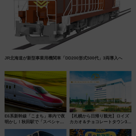
JR北海道が新型事業用機関車「DD200形式500代」3両導入へ
E6系新幹線「こまち」車内で夜
【札幌から日帰り観光】ロイズ
明かし！秋田駅で「スペシャル
カカオ＆チョコレートタウン3周
ナイト」8月開催、料金や予約方
年！ 9月は入場料半額やチョコ
法は？
詰め放題を開催、ロイズタウン