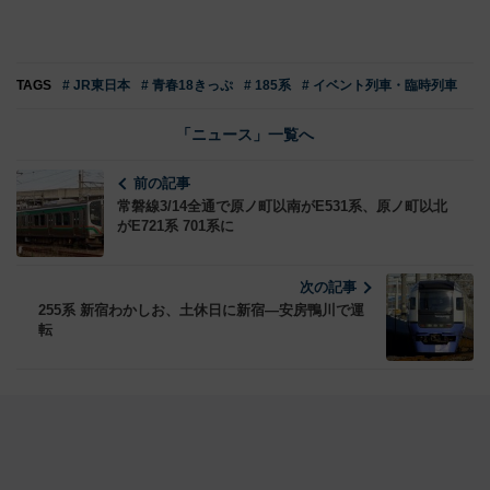
TAGS
# JR東日本
# 青春18きっぷ
# 185系
# イベント列車・臨時列車
「ニュース」一覧へ
前の記事
常磐線3/14全通で原ノ町以南がE531系、原ノ町以北
がE721系 701系に
次の記事
255系 新宿わかしお、土休日に新宿―安房鴨川で運
転