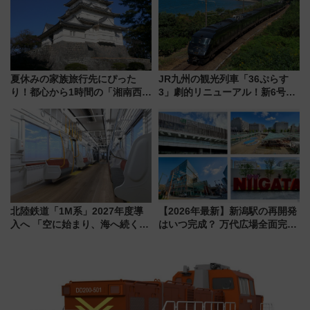
夏休みの家族旅行先にぴった
JR九州の観光列車「36ぷらす
り！都心から1時間の「湘南西エ
3」劇的リニューアル！新6号車
リア」満喫ガイド 鎌倉・江の
“1〜2名用グリーン個室”と曜日
島とは異なる魅力を持つ今夏の
別 “プレミアムランチ”導入･ル
注目スポット
ートや価格など解説
北陸鉄道「1M系」2027年度導
【2026年最新】新潟駅の再開発
入へ 「空に始まり、海へ続く」
はいつ完成？ 万代広場全面完成
白山比咩神社をモチーフにした
から「にいがた2キロ」・古町再
神秘的なデザイン
開発、バスタ新潟構想まで徹底
解説！