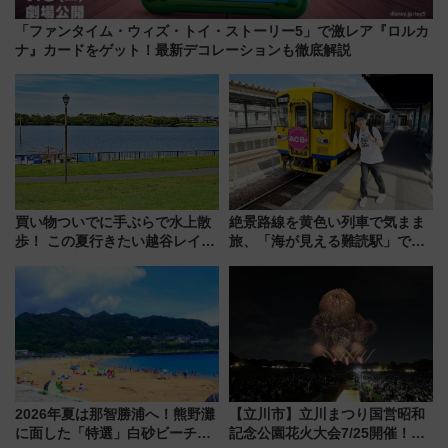
「ファンタイム・ウィズ・トイ・ストーリー5」で激レア『ロルカ
ナ』カードをゲット！最新デコレーションも徹底解説
買い物ついでに手ぶらで水上散
絶景路線を黄色い列車で気まま
歩！ この夏行きたい越谷レイク
旅、「海が見える難読駅」で幸
タウンの新たな水辺の憩いエリ
せの黄色いハンカチに願いを
ア「LAKESIDE PARK」（埼玉
「新・鉄道ひとり旅」279回目
県越谷市）
の舞台は「島原鉄道」
2026年夏は那智勝浦へ！熊野灘
【立川市】立川まつり国営昭和
に面した「特選」白砂ビーチは
記念公園花火大会7/25開催！