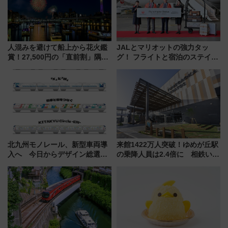
人混みを避けて船上から花火鑑
JALとマリオットの強力タッ
賞！27,500円の「直前割」隅田
グ！ フライトと宿泊のステイタ
川花火クルーズはデパ地下グル
スマッチでFLY ON ポイントや
メも持ち込みOK
上級会員資格を効率よく獲得す
る方法を解説
北九州モノレール、新型車両導
来館1422万人突破！ゆめが丘駅
入へ 今日からデザイン総選挙
の乗降人員は2.4倍に 相鉄いず
始まる
み野線「ゆめが丘ソラトス」2周
年祭にそうにゃん＆DB.スター
マンが登場