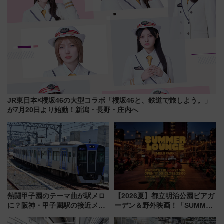
JR東日本×櫻坂46の大型コラボ「櫻坂46と、鉄道で旅しよう。」
が7月20日より始動！新潟・長野・庄内へ
熱闘甲子園のテーマ曲が駅メロ
【2026夏】都立明治公園ビアガ
に？阪神・甲子園駅の接近メロ
ーデン＆野外映画！「SUMMER
ディがVaundy「かげろう」×向
LOUNGE」のアクセスと上映ス