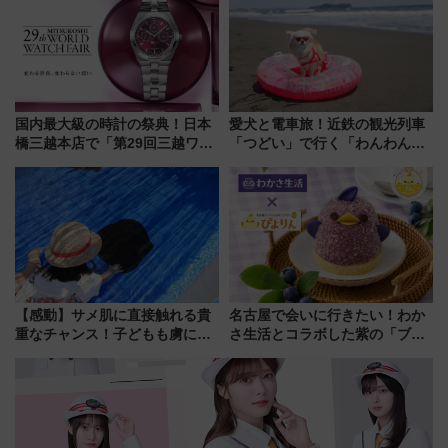
国内最大級の時計の祭典！日本
愛犬と電車旅！近鉄の観光列車
橋三越本店で「第29回三越ワー
「つどい」で行く「わんわん列
ルドウォッチフェア」開幕
車」第5弾！海辺のBBQも楽し
【2026年8月5日～25日】
める日帰りツアー
【感動】サメ肌に直接触れる貴
名古屋で会いに行きたい！わか
重なチャンス！子どもも虜にな
さ生活とコラボした紫の「ブル
る鴨川シーワールド「エイとサ
ーベリーぴよりん」期間限定販
メのタッチングプール」【夏休
売
み限定企画】