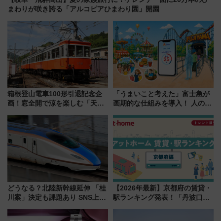
まわりが咲き誇る「アルコピアひまわり園」開園
箱根登山電車100形引退記念企
「うまいこと考えた」富士急が
画！窓全開で涼を楽しむ「天然
画期的な仕組みを導入！ 人のか
クーラー体験号」と限定鉄コレ
わりにスマホが並ぶ「分身く
発売
ん」始動
どうなる？北陸新幹線延伸 「桂
【2026年最新】京都府の賃貸・
川案」決定も課題あり SNS上の
駅ランキング発表！「丹波口」
声は
の大躍進と「西大路」人気の理
由は？