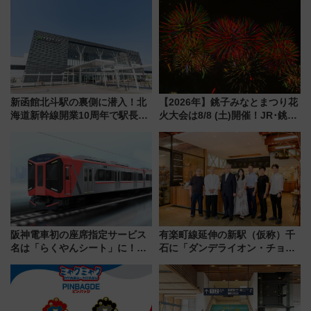
新函館北斗駅の裏側に潜入！北
【2026年】銚子みなとまつり花
海道新幹線開業10周年で駅長
火大会は8/8 (土)開催！JR･銚子
室・地下通路など公開イベン
電鉄の臨時列車やアクセス情
ト 参加方法や体験内容を紹介
報、利根川に咲く8,000発の大迫
力＆屋台を満喫
阪神電車初の座席指定サービス
有楽町線延伸の新駅（仮称）千
名は「らくやんシート」に！新
石に「ダンデライオン・チョコ
型3000系で大阪梅田～山陽姫路
レート」が出店！ 東京メトロが
を快適移動
1億円出資で挑む新時代のまちづ
くりとは？