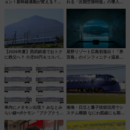
ョン！新幹線通勤が変える？
れる「次期空港特急」の導入を
「住みたい街」の最新トレンド
決定！ピニンファリーナによる
【新築マンション人気ランキン
日本初の鉄道デザイン
グ】
【2026年夏】西武鉄道でおトク
星野リゾート広島初進出！「界
に秩父へ？ 小児50円＆コスパ最
宮島」のインフィニティ温泉と
強きっぷで「安・近・短」な家
古式サウナ「石風呂」を大解剖
族旅行！ 深夜の正丸トンネル探
宿泊料金・アクセスは？（2026
検や特急ラビューも
年7月23日開業）
車内にメタモン出現？ みなとみ
南海・日立と量子技術活用でシ
らい線×ポケモン「ブクブクうみ
ステム構築 なにわ筋線にも期待
ぞこの街」ラッピング電車が運
乗務員・車両計画作業を短縮へ
行開始に！ この夏は直通列車で
横浜へ！