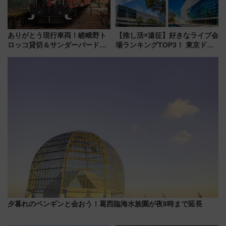
ありがとう現行車両！嵯峨野ト
【推し活×遠征】好きなライブ会
ロッコ貸切＆サンダーバードレ
場ランキングTOP3！ 東京ドー
ストランで語り合う秋の京都
ムや大阪城ホールが選ばれる理
斉藤雪乃＆福原トシヒロと行
由と交通アクセス術、ライブ会
く！9月13日「京都の鉄道満喫
場に何を求める？
ツアー」開催
夕暮れのペンギンと会おう！葛西臨海水族園が夜8時まで延長