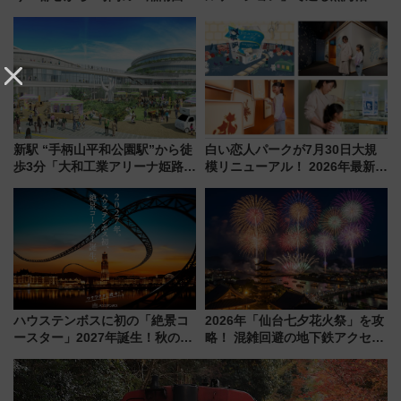
リア」満喫ガイド 鎌倉・江の
やエーゲ海の避暑リゾート 関
島とは異なる魅力を持つ今夏の
連検索数が前年比237％増、ナ
注目スポット
ショジオも認める『2026年に訪
れるべき世界の旅先』
新駅 “手柄山平和公園駅”から徒
白い恋人パークが7月30日大規
歩3分「大和工業アリーナ姫路」
模リニューアル！ 2026年最新の
10月開業！Novelbright公演 や
新エリア・工場見学の見どころ
大相撲巡業など 豪華イベントと
と料金・アクセスを徹底解説
アクセス
（札幌市）
ハウステンボスに初の「絶景コ
2026年「仙台七夕花火祭」を攻
ースター」2027年誕生！秋の
略！ 混雑回避の地下鉄アクセス
「すんごいハロウィン」見どこ
からまだ買える有料席情報、花
ろも一挙紹介
火前に楽しむ仙台観光ルートま
で解説！