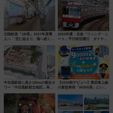
谷実アレンジの特別仕様へ、8月
ケジュール 夜風とビール、映画
5日始発から
を満喫！
北陸鉄道「1M系」2027年度導
2026年夏・京急「ウィング・シ
入へ 「空に始まり、海へ続く」
ート」平日特別運行 ダイヤ・
白山比咩神社をモチーフにした
乗車方法を解説！2階建てバスや
神秘的なデザイン
三浦海岸を堪能できるお出かけ
プランもご紹介
中目黒駅前に高さ160mの複合タ
【2026秋デビュー】東武東上線
ワー「中目黒駅前北地区」再開
の新型車両「90000系」にいち
発の全貌
早く乗れる！ 8/11開催の小学生
向け先行試乗会でキッズアンバ
サダーになろう