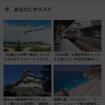
今、あなたにオススメ
【札幌から日帰り観光】ロイズ
【2026夏】女満別空港からその
カカオ＆チョコレートタウン3周
まま使える！JR石北本線＆バス
年！ 9月は入場料半額やチョコ
乗り放題「北見・網走周遊フリ
詰め放題を開催、ロイズタウン
ーパス」でおトクに道東観光
駅からのアクセスも
（8/3発売）
夏休みの家族旅行先にぴった
猛暑の夏こそトルコへ！「クー
り！都心から1時間の「湘南西エ
ルケーション」で巡る黒海沿岸