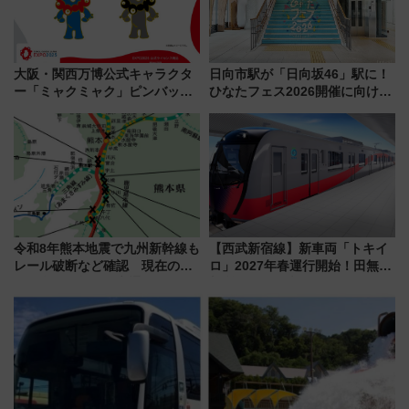
大阪・関西万博公式キャラクタ
日向市駅が「日向坂46」駅に！
ー「ミャクミャク」ピンバッジ
ひなたフェス2026開催に向けJR
新登場！関西の駅構内などで7月
九州が記念きっぷや臨時列車で
中旬発売
全力応援 夜行列車「ドリーム
おひさま号」も走る
令和8年熊本地震で九州新幹線も
【西武新宿線】新車両「トキイ
レール破断など確認 現在の運
ロ」2027年春運行開始！田無・
転見合わせ状況と交通網への影
新所沢にも停車 2028年春には
響
「第2弾」も