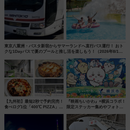
東京八重洲・バスタ新宿からサマーランドへ直行バス運行！ おト
クな1Dayパスで夏のプールと推し活を楽しもう！（2026年8/1～
31）
【九州初】最短2秒で予約完売！
『映画ちいかわ』×横浜コラボ！
食べログ1位「400℃ PIZZA」が
限定ステッカー集めやフォトス
博多駅すぐの明治公園に8/7オー
ポット、特別花火でみなとみら
プン。もつ鍋風など限定メニュ
いを満喫しよう（花火鑑賞会応
ーも
募は7/12まで！）