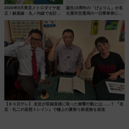
2026年9月東京メトロダイヤ改
誕生15周年の「ぴよりん」が名
正！銀座線・丸ノ内線で合計
古屋市交通局の一日乗車券に！
212本の大増発、混雑緩和に期
東山線では貸切電車も登場【限
待
定1万5000枚】
【ＢＳ日テレ】 友近が収録直後に取った衝撃行動とは……？ 『友
近・礼二の妄想トレイン』で極上の夏祭り鉄道旅を放送