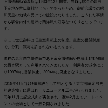
旧博物館動物園駅は1933年12月開業。当時は駅舎の建設
予定地が世伝御料地（※）であったため、御前会議での昭
和天皇の勅裁を受けての建設となりました。こうした事情
から駅舎内外の意匠は西洋風の荘厳なつくりとなっていま
す。
※……世伝御料は旧皇室典範上の制度。皇室の世襲財産
で、分割・譲与を許されないものをさす。
現在の東京国立博物館である帝室博物館や恩賜上野動物園
の最寄駅として利用されてきましたが、利用者の減少によ
り1997年に営業休止、2004年に廃止となりました。
2018年4月には鉄道施設として初となる「東京都選定歴史
的建造物」に選ばれ、リニューアル工事が行われました。
同年11月に記念式典が実施され、翌年2月までアートイベ
ントの会場として一般公開されました。