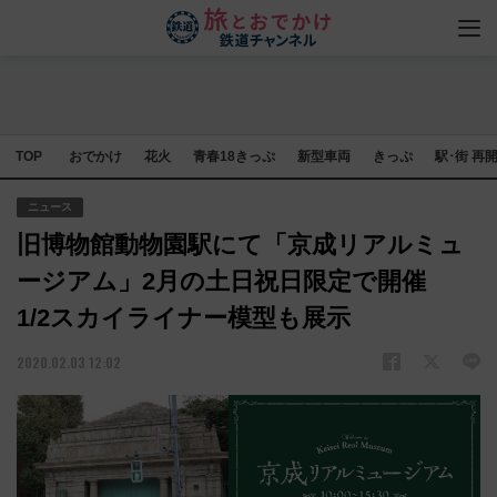
TOP
おでかけ
花火
青春18きっぷ
新型車両
きっぷ
駅･街 再
ニュース
旧博物館動物園駅にて「京成リアルミュ
ージアム」2月の土日祝日限定で開催
1/2スカイライナー模型も展示
2020.02.03 12:02