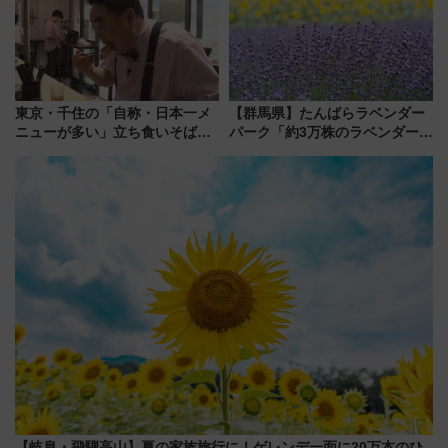
東京・千住の「自称・日本一メ
【群馬県】たんばらラベンダー
ニューが多い」立ち食いそば屋
パーク「約3万株のラベンダー」
とは？ ＢＳ日テレ『ドランク塚
が見頃！新幹線＆無料送迎バス
地のふらっと立ち食いそば』
で都心から約1時間半で夏の絶景
7/27夜10時～放送
を！
【岐阜・飛騨高山】夏の家族旅行に！ゲレンデ一面に20万本のひ