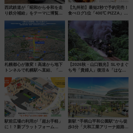
西武鉄道が「昭和から令和を走
【九州初】最短2秒で予約完売！
り鉄分補給」をテーマに博覧会
食べログ1位「400℃ PIZZA」が
を実施！くすのきホールで8月
博多駅すぐの明治公園に8/7オー
14日から 新車両「トキイロ」体
プン。もつ鍋風など限定メニュ
験ブースも アクセスや申込方法
ーも
を解説
札幌都心が激変！高速から地下
【2026秋・山口観光】SLやまぐ
トンネルで札幌駅へ直結、「創
ち号「貴婦人」復活＆「はなあ
成川通都心アクセス道路」が7月
かり」初走行区間も！山口DCの
から本格着工、延長4.8km整備
注目観光列車まとめ きっぷの取
事業の全貌
り方は？
駅前広場の利用が「超お手軽」
新駅 “手柄山平和公園駅”から徒
に！？新プラットフォーム
歩3分「大和工業アリーナ姫路」
「HirakeBA」8月3日始動、ス
10月開業！Novelbright公演 や