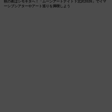
秋の夜はシモキタへ！「ムーンアートナイト下北沢2026」でイマ
ーシブシアターやアート巡りを満喫しよう