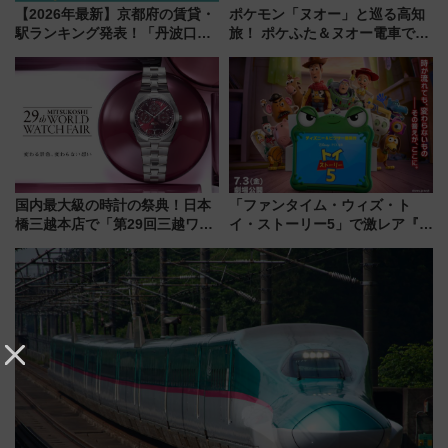
【2026年最新】京都府の賃貸・
ポケモン「ヌオー」と巡る高知
駅ランキング発表！「丹波口」
旅！ ポケふた＆ヌオー電車で楽
の大躍進と「西大路」人気の理
しむ鉄道スタンプラリーで土佐
由は？
路の絶景と絶品グルメを満喫！
（7月18日スタート）
国内最大級の時計の祭典！日本
「ファンタイム・ウィズ・ト
橋三越本店で「第29回三越ワー
イ・ストーリー5」で激レア『ロ
ルドウォッチフェア」開幕
ルカナ』カードをゲット！最新
【2026年8月5日～25日】
デコレーションも徹底解説