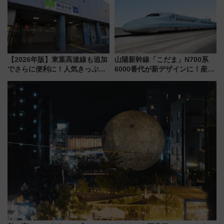
ートや価格など解説
線に2回搭乗」
【2026年版】東葉高速線も追加
山陽新幹線「こだま」N700系
でさらに便利に！人気きっぷ
6000番代が新デザインに！産学
「サンキューちばフリーパス」
連携で描く瀬戸内の波模様 運
今年も発売 秋・早春に千葉県を
用は今冬から
巡るなら使い勝手・コスパ抜群