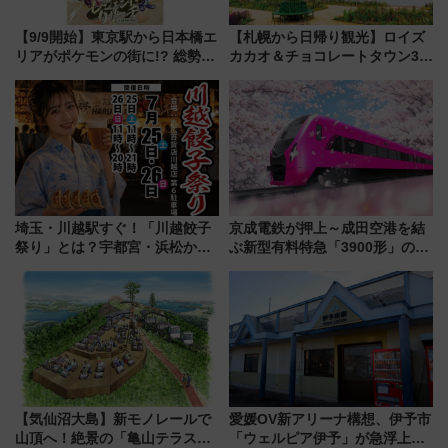
【9/9開始】東京駅から日本橋エ
【札幌から日帰り観光】ロイズ
リアがポケモンの街に!? 総勢
カカオ＆チョコレートタウン3周
100匹以上が出現「レジェンド
年！ 9月は入場料半額やチョコ
リサーチ」本格謎解き・グッズ
詰め放題を開催、ロイズタウン
情報まとめ
駅からのアクセスも
埼玉・川越駅すぐ！「川越餃子
京成電鉄が押上～成田空港を結
祭り」とは？宇都宮・浜松から
ぶ新型有料特急「3900形」のコ
ご当地和牛まで全国の人気餃子
ンセプト・デザイン公開 愛称
を食べ比べ【7月25日・26日開
募集も実施
催】
【気仙沼大島】新モノレールで
愛媛OV新アリーナ構想、伊予市
山頂へ！絶景の「亀山テラス
「ウェルピア伊予」が急浮上！