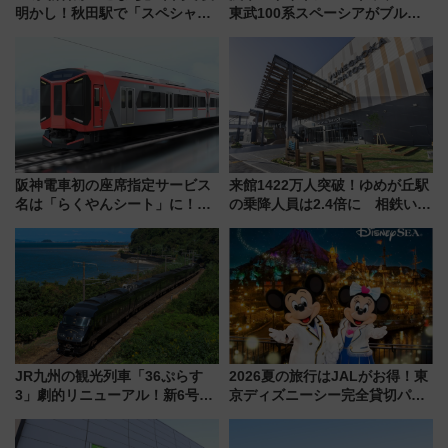
明かし！秋田駅で「スペシャル
東武100系スペーシアがブルー
ナイト」8月開催、料金や予約方
リボン賞35周年記念で「デビュ
法は？
ー当時の停車駅」を再現 運転
時刻や特急券の買い方を紹介
阪神電車初の座席指定サービス
来館1422万人突破！ゆめが丘駅
名は「らくやんシート」に！新
の乗降人員は2.4倍に 相鉄いず
型3000系で大阪梅田～山陽姫路
み野線「ゆめが丘ソラトス」2周
を快適移動
年祭にそうにゃん＆DB.スター
マンが登場
JR九州の観光列車「36ぷらす
2026夏の旅行はJALがお得！東
3」劇的リニューアル！新6号車
京ディズニーシー完全貸切パー
“1〜2名用グリーン個室”と曜日
ティー招待券が当たるキャンペ
別 “プレミアムランチ”導入･ル
ーン始まる 条件は「夏の国内