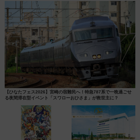
マホで簡単申請 物販や演奏会な
大相撲巡業など 豪華イベントと
どに【JR東日本】
アクセス
【ひなたフェス2026】宮崎の宿難民へ！特急787系で一晩過ごせ
る夜間滞在型イベント「スワローおひさま」が救世主に？