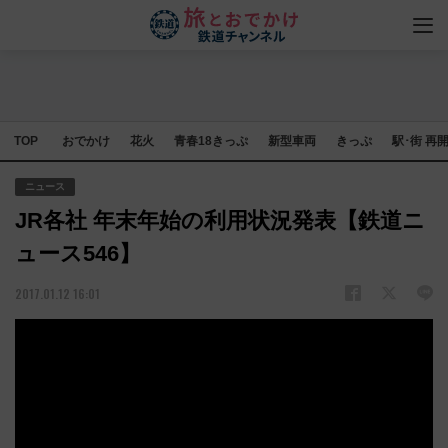
TOP
おでかけ
花火
青春18きっぷ
新型車両
きっぷ
駅･街 再
ニュース
JR各社 年末年始の利用状況発表【鉄道ニ
ュース546】
2017.01.12 16:01