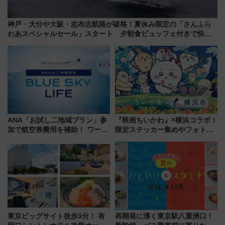
神戸・大分や大阪・志布志航路が破格！夏休み限定の「さんふら
わあスペシャルセール」スタート 夕朝食ビュッフェ付きで快適
な船旅はいかが？
ANA「お試し二地域プラン」参
『映画ちいかわ』×横浜コラボ！
加で航空券費用を補助！ ワーケ
限定ステッカー集めやフォトス
ーションや週末移住に最適な自
ポット、特別花火でみなとみら
治体は？ 2026年は対象のエリア
いを満喫しよう（花火鑑賞会応
が拡大！
募は7/12まで！）
東京ビッグサイト徒歩3分！ 有
再開発に沸く東京駅八重洲口！