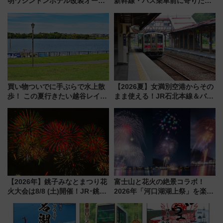
明ワシントンホテル改装オープ
新幹線・バス乗車前に寄りたい
ン直前「ゆりかもめ運転台付き
「ヤエチカ」2026年夏の「ひん
客室」や海鮮丼が人気の朝食ビ
やり＆スタミナグルメ」6選【新
ュッフェを現地レポ
店舗も！】
買い物ついでに手ぶらで水上散
【2026夏】女満別空港からその
歩！ この夏行きたい越谷レイク
まま使える！JR石北本線＆バス
タウンの新たな水辺の憩いエリ
乗り放題「北見・網走周遊フリ
ア「LAKESIDE PARK」（埼玉
ーパス」でおトクに道東観光
県越谷市）
（8/3発売）
【2026年】銚子みなとまつり花
富士山と花火の絶景コラボ！
火大会は8/8 (土)開催！JR･銚子
2026年「河口湖湖上祭」を楽し
電鉄の臨時列車やアクセス情
む完全ガイド＆鉄道アクセスの
報、利根川に咲く8,000発の大迫
ススメ
力＆屋台を満喫