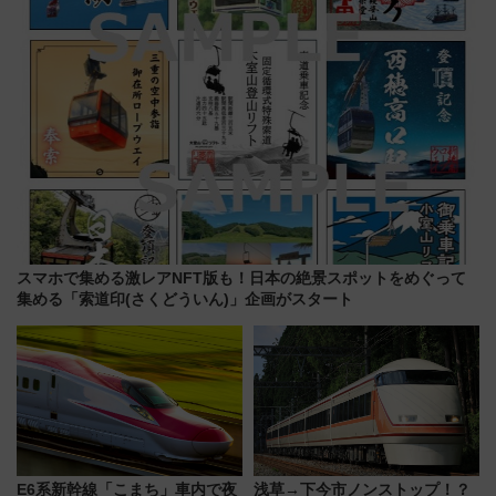
スマホで集める激レアNFT版も！日本の絶景スポットをめぐって
集める「索道印(さくどういん)」企画がスタート
E6系新幹線「こまち」車内で夜
浅草→下今市ノンストップ！？