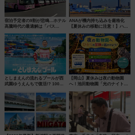
宿泊予定者の9割が悲鳴…ホテル
ANAが機内持ち込みを厳格化
高騰時代の最適解は「バス
【夏休みの移動に注意！】ハン
泊」!? WILLER最新調査で判明
ドバッグやPCケースも対象の
した、推し活遠征や観光時のリ
「身の回り品」新サイズ制限
アルな懐事情
(40×30×20cm)おさらい
としまえんの流れるプールが西
【岡山】夏休みは夜の動物園
武園ゆうえんちで復活!? 100周
へ！池田動物園「光のナイトズ
年記念企画＆「春日のうん○スラ
ー2026」で光と動物が彩る特別
イダー」に注目 2026年夏は所
な夜
沢へ遊びに行こう