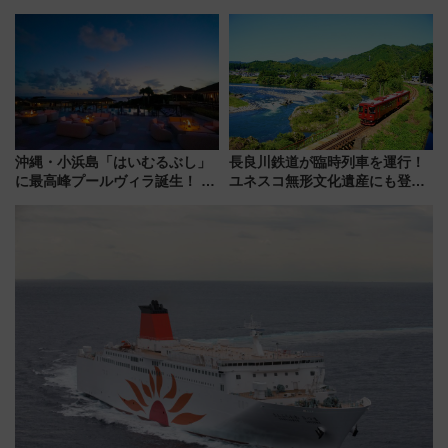
360°」が7月19日オープン、休
サイボウズ青野社長の参加表明
暇村のお得な日帰りプランも登
で探る鉄道アクセスの未来
場
沖縄・小浜島「はいむるぶし」
長良川鉄道が臨時列車を運行！
に最高峰プールヴィラ誕生！ 石
ユネスコ無形文化遺産にも登録
垣島から船で向かう究極のご褒
された「郡上おどり」楽しむ人
美旅「何もしない贅沢」を体験
に 乗車には予約が必要
してみない？