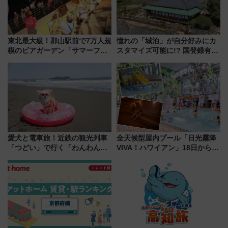
東北最大級！郡山駅前で7万人規
憧れの「城泊」が自分好みにカ
模のビアガーデン「サマーフェ
スタマイズ可能に!? 国登録有形
スタ IN KORIYAMA 2026」
文化財・丸亀城「延寿閣別館」
7/24-26開催！ 有料席はJRE
にオーダーメイド型の宿泊プラ
MALLで予約可能
ンが誕生！
愛犬と電車旅！近鉄の観光列車
全天候型屋内プール「日光霧降
「つどい」で行く「わんわん列
VIVA！ハワイアン」18日から営
車」第5弾！海辺のBBQも楽し
業開始 小さなお子様連れのフ
める日帰りツアー
ァミリーから大人まで幅広い世
代が一日中楽しる夏のリゾート
を楽しんで