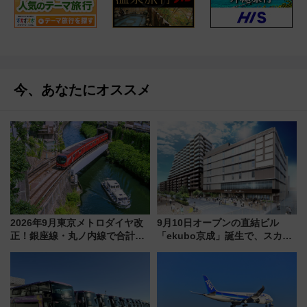
今、あなたにオススメ
2026年9月東京メトロダイヤ改
9月10日オープンの直結ビル
正！銀座線・丸ノ内線で合計
「ekubo京成」誕生で、スカイ
212本の大増発、混雑緩和に期
ライナーも停まる巨大ハブ駅・
待
新鎌ヶ谷はどう変わる？ 全テナ
ント情報も公開！