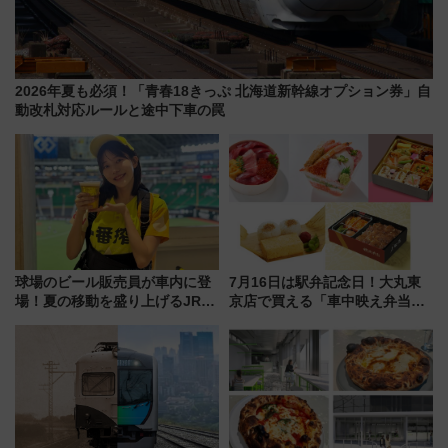
2026年夏も必須！「青春18きっぷ 北海道新幹線オプション券」自
動改札対応ルールと途中下車の罠
球場のビール販売員が車内に登
7月16日は駅弁記念日！大丸東
場！夏の移動を盛り上げるJR九
京店で買える「車中映え弁当」
州「ビール新幹線」7月31日・8
フェア【2026年夏】
月7日限定 ソフトバンクホーク
スとコラボ