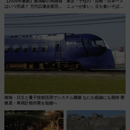
【2026年最新】新潟駅の再開発
東京・千住の「自称・日本一メ
はいつ完成？ 万代広場全面完成
ニューが多い」立ち食いそば屋
から「にいがた2キロ」・古町再
とは？ ＢＳ日テレ『ドランク塚
開発、バスタ新潟構想まで徹底
地のふらっと立ち食いそば』
解説！
7/27夜10時～放送
南海・日立と量子技術活用でシステム構築 なにわ筋線にも期待 乗
務員・車両計画作業を短縮へ